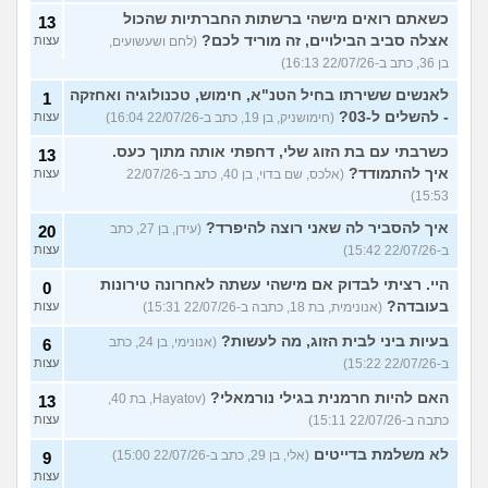
כשאתם רואים מישהי ברשתות החברתיות שהכול
13
אצלה סביב הבילויים, זה מוריד לכם?
(לחם ושעשועים,
עצות
בן 36, כתב ב-22/07/26 16:13)
לאנשים ששירתו בחיל הטנ"א, חימוש, טכנולוגיה ואחזקה
1
- להשלים ל-03?
(חימושניק, בן 19, כתב ב-22/07/26 16:04)
עצות
כשרבתי עם בת הזוג שלי, דחפתי אותה מתוך כעס.
13
איך להתמודד?
(אלכס, שם בדוי, בן 40, כתב ב-22/07/26
עצות
15:53)
איך להסביר לה שאני רוצה להיפרד?
(עידן, בן 27, כתב
20
ב-22/07/26 15:42)
עצות
היי. רציתי לבדוק אם מישהי עשתה לאחרונה טירונות
0
בעובדה?
(אנונימית, בת 18, כתבה ב-22/07/26 15:31)
עצות
בעיות ביני לבית הזוג, מה לעשות?
(אנונימי, בן 24, כתב
6
ב-22/07/26 15:22)
עצות
האם להיות חרמנית בגילי נורמאלי?
(Hayatov, בת 40,
13
כתבה ב-22/07/26 15:11)
עצות
לא משלמת בדייטים
(אלי, בן 29, כתב ב-22/07/26 15:00)
9
עצות