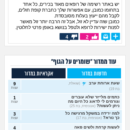
יש באתר רשימה של רופאים מאוד בכירים, כל אחד
בתחומו כמובן, עם אפשרות שלך כחברת קופת חולים,
לקבל מהם ייעוץ בעלות מסובסדת.
כמובן שזה עדיין לא זול, אבל זה הרבה יותר זול מאשר
לפנות ישירות לרופא ולטפל בנושא באופן פרטי לחלוטין.
4
2
עוד ממדור "שומרים על הגוף"
חדשות במדור
אקראיות במדור
שעת ארוחת ערב
(שואלת,
9
עצות
בת 19)
כתמים מלייזר שלא עוברים
1
וגורמים לי לדאוג כל היום מה
עצות
ניתן לעשות?
(אנונימית, בת 25)
למה ירידה במשקל מרגישה כל
3
כך נורא?
(אנונימית, בת 17)
עצות
לעשות קרחת ולשים פאה
4