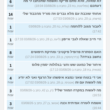
לא שאלה, אלא סתם פריקה ואשמח שתכתבו לי מה
6
דעתכם
(נפוליטנה, בת 23, כתבה ב-03/08/26 18:04)
עצות
אחותי שוכבת עם מלא גברים וזה מוריד מהכבוד שלי
14
(מישהו, בן 20, כתב ב-03/08/26 17:53)
עצות
לעבור מגוב ללוחמה
(קולית, בת 20, כתבה ב-03/08/26
1
17:42)
עצות
היי חייב שאלה לגבי אייפון
(ליעוז, בן 28, כתב ב-03/08/26 17:33)
1
עצות
האם הסתרת פרופיל פיקטיבי ומחיקת חיפושים
8
נחשב בגידה?
(בדרןהסקרן, בן 33, כתב ב-03/08/26 17:24)
עצות
איחור של כמעט שש וחצי בגלולות יסמין פלוס
1
(סנאית, בת 18, כתבה ב-03/08/26 17:13)
עצות
אני די בטוח שאני נמצא איפשהו על הרצף ואני לא יודע
4
מה לעשות עם זה
(אנונימי, בן 18, כתב ב-03/08/26 17:02)
עצות
מה לעשות במקרה המוזר שלי?
(דן, בן 42, כתב ב-03/08/26
3
16:53)
עצות
אשמח לעזרה אמיתית וכנה
(אנושי, בן 27, כתב ב-03/08/26
3
16:44)
עצות