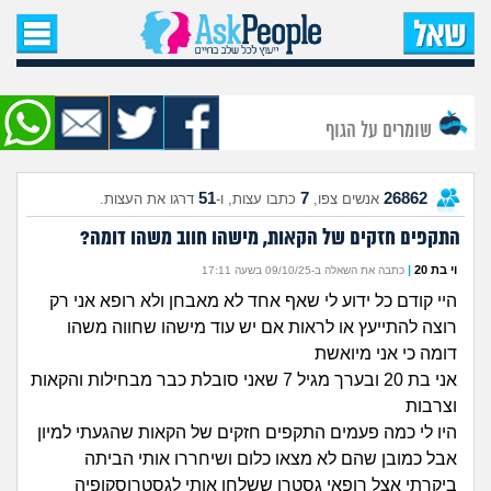
עמוד הבית
שאל שאלה
שומרים על הגוף
שאלות חדשות
51
7
26862
אנשים צפו,
כתבו עצות, ו-
דרגו את העצות.
שאלות שעוררו עניין
התקפים חזקים של הקאות, מישהו חווב משהו דומה?
עצות חדשות
וי בת 20
|
כתבה את השאלה ב-09/10/25 בשעה 17:11
היי קודם כל ידוע לי שאף אחד לא מאבחן ולא רופא אני רק
מה קורה כאן?
רוצה להתייעץ או לראות אם יש עוד מישהו שחווה משהו
דומה כי אני מיואשת
מתחם הטיפים
אני בת 20 ובערך מגיל 7 שאני סובלת כבר מבחילות והקאות
וצרבות
מדורים
היו לי כמה פעמים התקפים חזקים של הקאות שהגעתי למיון
אבל כמובן שהם לא מצאו כלום ושיחררו אותי הביתה
ביקרתי אצל רופאי גסטרו ששלחו אותי לגסטרוסקופיה