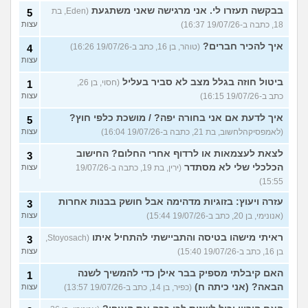
בבקשה תעזרו לי. אני מרגישה שאני משתגעת
(Eden, בת
5
18, כתבה ב-19/07/26 16:37)
עצות
איך להכיר חברים?
(טוהר, בן 16, כתב ב-19/07/26 16:26)
4
עצות
ביטול חוזה בגלל מצב לא סביר בעליל
(חסוי, בן 26,
1
כתב ב-19/07/26 16:15)
עצות
איך לדעת אם אני בחורה יפה? / מושכת כלפי חוץ?
5
(לאמפסיקהלחשוב, בת 21, כתבה ב-19/07/26 16:04)
עצות
לצאת לעצמאות או לרדוף אחרי החלום? החישוב
3
הכלכלי שלי לא מסתדר
(ירין, בת 19, כתבה ב-19/07/26
עצות
15:55)
עזרה ויעוץ: בזוגיות מדהימה אבל חושק בבנות אחרות
3
(אנונימי, בן 20, כתב ב-19/07/26 15:44)
עצות
ראיתי מישהו בטיסה והתביישתי להתחיל איתו
(Stoyosach,
3
בן 16, כתב ב-19/07/26 15:40)
עצות
האם קיבלתי מספיק בבר אילן כדי להמשיך לשנה
1
הבאה? (אני כיתה ח)
(כפיר, בן 14, כתב ב-19/07/26 13:57)
עצות