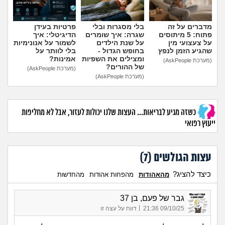
מדברים על זה
בלי מסגרות ובלי
פרטיות בעידן
פתוח: 5 מיתוסים
שגרה: איך שומרים
הדיגיטלי: איך
על צעצועי מין
על שנת הילדים
לשמור על אנונימיות
שהגיע הזמן לנפץ
בחופש הגדול -
בלי לוותר על
ומצילים את השפיות
אמינות?
(מערכת AskPeople)
של ההורים?
(מערכת AskPeople)
(מערכת AskPeople)
כשזה מגיע לבריאות... העצות שלנו יכולות לעזור, אבל לא מחליפות
ייעוץ רפואי
עצות הגולשים (
7
)
כיצד להציג?
מהאהודות
מהפחות אהודות
מהחדשות
גבר של פעם, בן 37
|
09/10/25 21:36
דווח על עצה זו