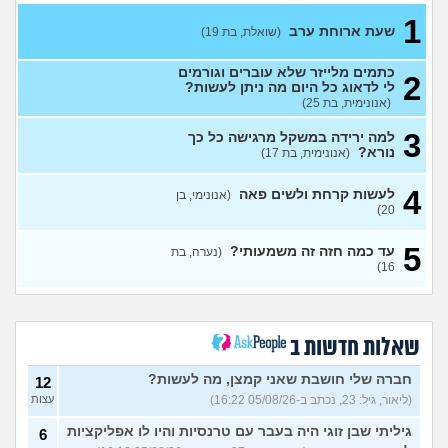
עצות
26)
1
שעת ארוחת ערב
(שואלת, בת 19)
איך לעזור לאישתי לאהוב את
8
עצמה?
(אריאל, בן 35)
עצות
כתמים מלייזר שלא עוברים וגורמים
2
יש לי נשירת סטרס ואני נכנסת
4
לי לדאוג כל היום מה ניתן לעשות?
לשנה קשה יותר מה אני עושה?
עצות
(אנונימית, בת 25)
(אנונימית מתולתלת, בת 16)
3
למה ירידה במשקל מרגישה כל כך
הן לא אוהבות את זה?
7
נורא?
(אנונימית, בת 17)
עצות
(אריה, בן 26)
איך להתמודד עם הערות על
8
4
לעשות קרחת ולשים פאה
(אנונימי, בן
המשקל שלי?
(אישה, בת 21)
עצות
20)
בעלי העיר לי באמצע יחסי מין
17
5
על ריח רע מהנרתיק
(אינה,
עד כמה חזה זה משמעותי?
(נערה, בת
עצות
16)
בת 32)
מהי האינדיקציה ההכי טובה
11
לכמה אדם יפה?
עצות
(THEBESTAMANCANGET, בן 22)
שאלות חדשות ב
אני מתבייש ולא יודע מה
3
לעשות בקיץ בים או בריכה
עצות
חברה שלי חושבת שאני קמצן, מה לעשות?
12
(אנונימי, בן 13)
(ליאור, גיל: 23, נכתב ב-05/08/26 16:22)
עצות
רופא שיניים נזף בי, דמעתי כל
6
הטיפול
(תות, בת 34)
עצות
גיליתי שבן זוגי היה בעבר עם טרנסיות והיו לו אפליקציות
6