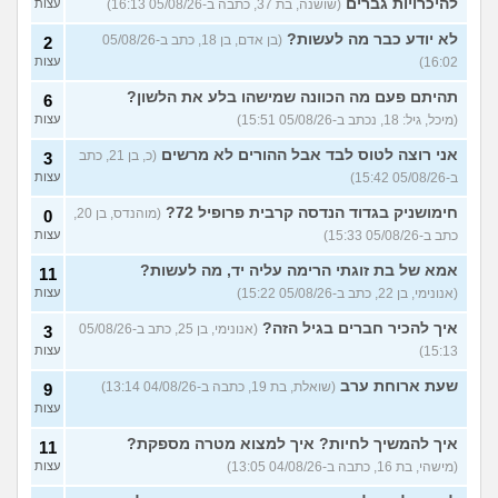
להיכרויות גברים
(שושנה, בת 37, כתבה ב-05/08/26 16:13)
עצות
עד כמה אני מבלבלת בנות
4
באופן הלבוש שלי והדיבור שלי,
עצות
לא יודע כבר מה לעשות?
(בן אדם, בן 18, כתב ב-05/08/26
2
צריכה עצה
(עדן, בת 24)
16:02)
עצות
האם אימוני קליסטניקס באמת
4
טובים יותר?
(מתלבט, בן 32)
תהיתם פעם מה הכוונה שמישהו בלע את הלשון?
עצות
6
(מיכל, גיל: 18, נכתב ב-05/08/26 15:51)
עצות
בת 16, והשיער שלי ממש נושר
7
ואני לא יודעת מה לעשות?
עצות
אני רוצה לטוס לבד אבל ההורים לא מרשים
(כ, בן 21, כתב
3
(אליאנה, בת 16)
ב-05/08/26 15:42)
עצות
צלוליט בגיל הנעורים, מה
2
חימושניק בגדוד הנדסה קרבית פרופיל 72?
(מוהנדס, בן 20,
לעשות?
0
(אנונימית, בת 16)
עצות
כתב ב-05/08/26 15:33)
עצות
גבר שעיר או חלק?
(מעיין, בן 14)
5
אמא של בת זוגתי הרימה עליה יד, מה לעשות?
עצות
11
(אנונימי, בן 22, כתב ב-05/08/26 15:22)
עצות
עוד שאלות חדשות במדור
איך להכיר חברים בגיל הזה?
(אנונימי, בן 25, כתב ב-05/08/26
3
15:13)
עצות
שעת ארוחת ערב
(שואלת, בת 19, כתבה ב-04/08/26 13:14)
9
עצות
איך להמשיך לחיות? איך למצוא מטרה מספקת?
11
(מישהי, בת 16, כתבה ב-04/08/26 13:05)
עצות