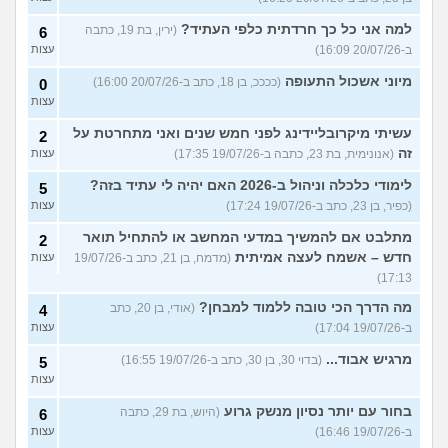
למה אני כל כך חרדתית כלפי העתיד?
(ירין, בת 19, כתבה
6
ב-20/07/26 16:09)
עצות
מיוני אשכול התעופה
(ככככ, בן 18, כתב ב-20/07/26 16:00)
0
עצות
עשיתי מיקרובליידינג לפני חמש שנים ואני מתחרטת על
2
זה
(אנונימית, בת 23, כתבה ב-19/07/26 17:35)
עצות
לימודי כלכלה וניהול ב-2026 האם יהיה לי עתיד בזה?
5
(כפיר, בן 23, כתב ב-19/07/26 17:24)
עצות
מתלבט אם להמשיך במדעי המחשב או להתחיל תואר
2
חדש – אשמח לעצה אמיתית
(מדמח, בן 21, כתב ב-19/07/26
עצות
17:13)
מה הדרך הכי טובה ללמוד למבחן?
(אודי, בן 20, כתב
4
ב-19/07/26 17:04)
עצות
מרגיש אבוד...
(בדוי 30, בן 30, כתב ב-19/07/26 16:55)
5
עצות
בחור עם יותר נסיון מנשק גרוע
(היוש, בת 29, כתבה
6
ב-19/07/26 16:46)
עצות