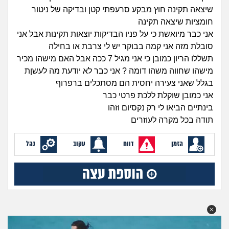
זוגיות
חיפוש שאלות
שיצאה תקינה חוץ מבקע סרעפתי קטן ובדיקה של ניטור
חומציות שיצאה תקינה
|
היריון ולידה
הרשמה
התחברות
אני כבר מיואשת כי על פניו הבדיקות יוצאות תקינות אבל אני
סובלת מזה אני קמה בבוקר יש לי צרבת או בחילה
הורות ומשפחה
תשללו הריון כמובן כי אני מגיל 7 ככה אבל האם מישהו מכיר
מישהו שחווה משהו דומה ? אני כבר לא יודעת מה לעשןת
מתבגרים
בגלל שאני צעירה יחסית הם מסתכלים ברפרוף
אני כמובן שוקלת ללכת פרטי כבר
מהבקו"ם... ועד מתי?!
בינתיים הביאו לי רק נקסיום וזהו
תודה בכל מקרה לעוזרים
לימודים וסטודנטים
הזמן
דווח
עקוב
נהל
עבודה וקריירה
חברים ואנשים
בית, שכנים ושותפים