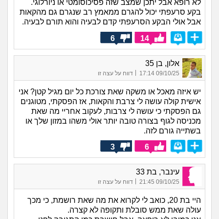
לא רופא אבל יתכן שמצב שזה פסיכוסומטי או ניורלוגי.
בקע סרעפתי יכול להגרם ממאמץ רב שנגרם גם מהקאות
אבל אולי הבקע הסרעפתי קדם לבעיה והוא תורם לבעיה.
6
14
אלון, בן 35
|
09/10/25 17:14
דווח על עצה זו
יש איזה מאכל או משקה שאת צורכת כל יום מגיל קטן? אני
אישית קולה עושה לי צרבת והקאות, אז הפסקתי, מטוגנים
גם הפסקתי כי עושה לי צרבות, לעקוב אחריי מה שאת
מכניסה לגוף בצורה טובה יותר אולי משהו במזון שלך או
בשתייה גורם לזה.
3
6
עינבר, בת 33
|
09/10/25 21:45
דווח על עצה זו
היי בת 20, כואב לי לקרוא את מה שאת רושמת, כי מכך
עולה שאת ממש סובלת ותקופה לא קצרה.