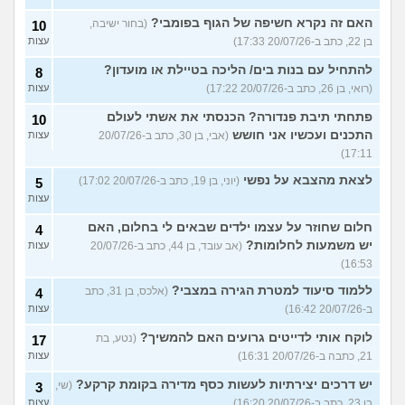
האם זה נקרא חשיפה של הגוף בפומבי?
(בחור ישיבה,
10
בן 22, כתב ב-20/07/26 17:33)
עצות
להתחיל עם בנות בים/ הליכה בטיילת או מועדון?
8
(רואי, בן 26, כתב ב-20/07/26 17:22)
עצות
פתחתי תיבת פנדורה? הכנסתי את אשתי לעולם
10
התכנים ועכשיו אני חושש
(אבי, בן 30, כתב ב-20/07/26
עצות
17:11)
לצאת מהצבא על נפשי
(יוני, בן 19, כתב ב-20/07/26 17:02)
5
עצות
חלום שחוזר על עצמו ילדים שבאים לי בחלום, האם
4
יש משמעות לחלומות?
(אב עובד, בן 44, כתב ב-20/07/26
עצות
16:53)
ללמוד סיעוד למטרת הגירה במצבי?
(אלכס, בן 31, כתב
4
ב-20/07/26 16:42)
עצות
לוקח אותי לדייטים גרועים האם להמשיך?
(נטע, בת
17
21, כתבה ב-20/07/26 16:31)
עצות
יש דרכים יצירתיות לעשות כסף מדירה בקומת קרקע?
(שי,
3
בן 23, כתב ב-20/07/26 16:20)
עצות