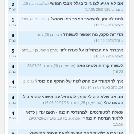
אם לא אגיע לצו גיוס בגלל מצבי הנפשי
(מלשבית, בת 18,
2
כתבה ב-29/07/26 17:05)
עצות
לתת לה זמן ולהשאיר המצב כמו שהוא?
(Flo-T, בן 41, כתב
1
ב-29/07/26 16:56)
עצות
תדירות סקס, מה אפשר לעשות?
(נשוי, בן 28, כתב
8
ב-29/07/26 16:45)
עצות
איבדתי את הבתולים על נערת ליווי
(סתם מישהו, בן 17, כתב
5
ב-29/07/26 16:34)
עצות
לעשות קרחת ולשים פאה
(אנונימי, בן 20, כתב ב-29/07/26
4
16:23)
עצות
איך להתמודד עם ההשלכות של התקף פסיכוטי?
(ג'וני, בן
4
24, כתב ב-29/07/26 16:14)
עצות
מבואס שלא היה לי אומץ להתחיל עם מישהי שהיא בול
4
הטעם שלי
(אנונימי, בן 25, כתב ב-29/07/26 16:05)
עצות
שאלה לסטודנטים ולמהנדסי תוכנה - האם עדיין כדאי
4
ללמוד הנדסת תוכנה?
(אסראא, בת 18, כתבה ב-29/07/26
עצות
15:56)
אני כרגע רלשית האם אפשר לצאת קצונה במשאן?