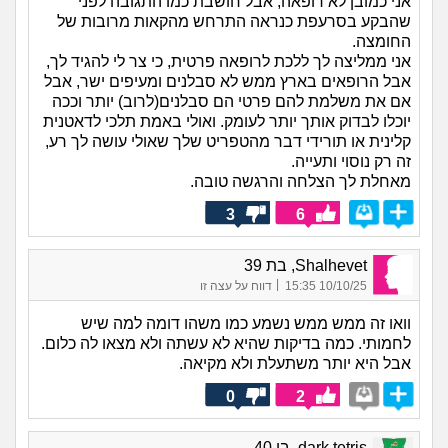
אני כמובן לא רופאה, אבל חושבת כמו התגובה לפני
שהבקע בסרעפת כנראה התרחש מהקאות מרובות של
החומצה.
אני ממליצה לך ללכת לרופאה פרטית, כי צר לי להגיד לך,
אבל הרופאים בארץ ממש לא סבלנים ומעיפים ישר, אבל
אם את משלמת להם פרטי הם סבלנים(לרוב) יותר וככה
יוכלו לבדוק אותך יותר לעומק. ואולי באמת תלכי לדאטנית
קלינית או תורידי דבר מהטפריט שלך שאולי עושה לך רע,
זה רק נוסוי ותעייה.
מאחלת לך הצלחה והרגשה טובה.
3
6
Shalhevet, בת 39
|
10/10/25 15:35
דווח על עצה זו
וואו זה ממש ממש נשמע כמו משהו דומה למה שיש
לחמותי. כמה בדיקות שהיא לא עשתה ולא מצאו לה כלום.
אבל היא יותר משתעלת ולא מקיאה.
0
2
dark tetris, בן 40