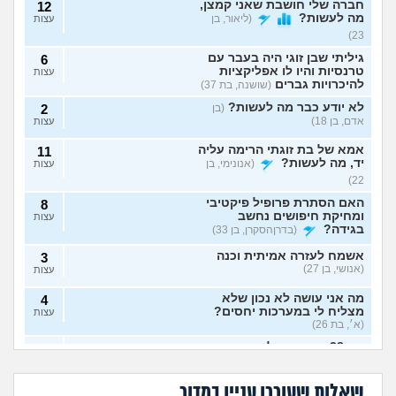
חברה שלי חושבת שאני קמצן,
12
מה לעשות?
(ליאור, בן
עצות
23)
גיליתי שבן זוגי היה בעבר עם
6
טרנסיות והיו לו אפליקציות
עצות
להיכרויות גברים
(שושנה, בת 37)
לא יודע כבר מה לעשות?
(בן
2
אדם, בן 18)
עצות
אמא של בת זוגתי הרימה עליה
11
יד, מה לעשות?
(אנונימי, בן
עצות
22)
האם הסתרת פרופיל פיקטיבי
8
ומחיקת חיפושים נחשב
עצות
בגידה?
(בדרןהסקרן, בן 33)
אשמח לעזרה אמיתית וכנה
3
(אנושי, בן 27)
עצות
מה אני עושה לא נכון שלא
4
מצליח לי במערכות יחסים?
עצות
(א׳, בת 26)
בת 28 ואף פעם לא הייתי
6
אבא של בעלי מסתכל
האם להתגרש בשביל
בזוגיות, האם לשקר על כך
עצות
עלי בצורה מחפיצה,
אהבה? או שזה רק
מה לעשות עם
הוא התאהב בבחורה
בדייט ראשון?
(רווקה, בת 28)
מה לעשות?
ריגוש?
העובדה שאשתי
אחרת, איך להגיב?
שאלות שעוררו עניין במדור
הרימה עליי ידיים?