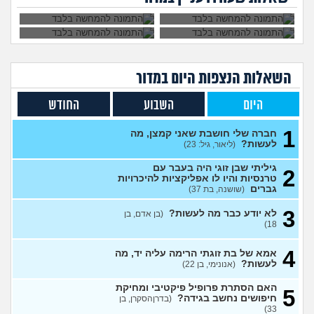
אקסית מתנהגת מוזר?
(אנונימי,
3
בן 33)
עצות
בחיים לא הייתי בזוגיות ואני לא
7
יודע איך. איך נכנסים לזוגיות
עצות
בכלל?
(דור, בן 25)
השאלות הנצפות ה
יום
במדור
לתת לה זמן ולהשאיר המצב
1
כמו שהוא?
(Flo-T, בן 41)
עצות
היום
השבוע
החודש
לעשות קרחת ולשים פאה
4
(אנונימי, בן 20)
עצות
1
חברה שלי חושבת שאני קמצן, מה
לעשות?
(ליאור, גיל: 23)
מבואס שלא היה לי אומץ
4
להתחיל עם מישהי שהיא בול
עצות
הטעם שלי
(אנונימי, בן 25)
גיליתי שבן זוגי היה בעבר עם
2
טרנסיות והיו לו אפליקציות להיכרויות
בחורה אובססיבית מה לעשות?
13
גברים
(שושנה, בת 37)
(אלירן, בן 30)
עצות
3
לא יודע כבר מה לעשות?
(בן אדם, בן
מתכננת חתונה ראשונה, יש
7
18)
לכם עצות?
(א, בת 28)
עצות
4
האם מה שאני מרגיש זה הגיוני
אמא של בת זוגתי הרימה עליה יד, מה
8
ותקין?
לעשות?
(לירון, בן 31)
(אנונימי, בן 22)
עצות
איך להתגבר על רצון לקשר
12
האם הסתרת פרופיל פיקטיבי ומחיקת
5
לפני הזמן?
(אנונימית, בת 21)
חיפושים נחשב בגידה?
עצות
(בדרןהסקרן, בן
33)