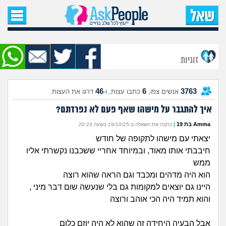
עמוד הבית
שאל שאלה
זוגיות
שאלות חדשות
46
6
3763
אנשים צפו,
כתבו עצות, ו-
דרגו את העצות.
שאלות שעוררו עניין
איך להתגבר על מישהו שאף פעם לא נפרדתם?
עצות חדשות
Amma בת 19
|
כתבה את השאלה ב-19/10/25 בשעה 20:23
יצאתי עם מישהו לתקופה של חודש
מה קורה כאן?
חיבבתי אותו מאוד, ובמיוחד אחריי ששכבנו נקשרתי אליו
ממש
מתחם הטיפים
הוא היה מדהים ומכבד וגם הראה שהוא רוצה
היינו גם יוצאים למקומות גם בלי שנעשה שום דבר מיני ,
והוא תמיד היה הכי אוהב ורוצה
מדורים
אבל הבעיה היחידה זה שהוא לא היה יוזם כלום