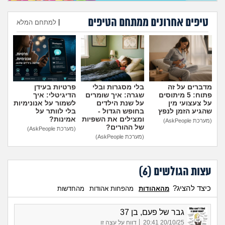
טיפים אחרונים ממתחם הטיפים
|
למתחם המלא
הוספת טיפ
מדברים על זה
בלי מסגרות ובלי
פרטיות בעידן
פתוח: 5 מיתוסים
שגרה: איך שומרים
הדיגיטלי: איך
על צעצועי מין
על שנת הילדים
לשמור על אנונימיות
שהגיע הזמן לנפץ
בחופש הגדול -
בלי לוותר על
ומצילים את השפיות
אמינות?
(מערכת AskPeople)
של ההורים?
(מערכת AskPeople)
(מערכת AskPeople)
עצות הגולשים (
6
)
כיצד להציג?
מהאהודות
מהפחות אהודות
מהחדשות
גבר של פעם, בן 37
|
20/10/25 20:41
דווח על עצה זו