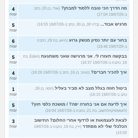
מה הדרך הכי טובה ללמוד למבחן?
(אודי, בן 20, כתב
4
ב-19/07/26 17:04)
עצות
מרגיש אבוד...
(בדוי 30, בן 30, כתב ב-19/07/26 16:55)
5
עצות
בחור עם יותר נסיון מנשק גרוע
(היוש, בת 29, כתבה
6
ב-19/07/26 16:46)
עצות
בבקשה תעזרו לי. אני מרגישה שאני משתגעת
(Eden, בת
5
18, כתבה ב-19/07/26 16:37)
עצות
איך להכיר חברים?
(טוהר, בן 16, כתב ב-19/07/26 16:26)
4
עצות
ביטול חוזה בגלל מצב לא סביר בעליל
(חסוי, בן 26,
1
כתב ב-19/07/26 16:15)
עצות
איך לדעת אם אני בחורה יפה? / מושכת כלפי חוץ?
5
(לאמפסיקהלחשוב, בת 21, כתבה ב-19/07/26 16:04)
עצות
לצאת לעצמאות או לרדוף אחרי החלום? החישוב
3
הכלכלי שלי לא מסתדר
(ירין, בת 19, כתבה ב-19/07/26
עצות
15:55)