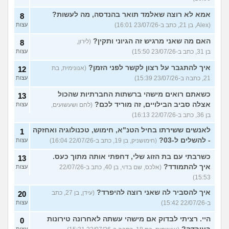
אמא לא רוצה שאלמד תואר בהנדסה, מה לעשות?
8
(Alex, בן 21, כתב ב-23/07/26 16:01)
עצות
האם מה שאני מרגיש זה הגיוני ותקין?
(לירון,
8
בן 31, כתב ב-23/07/26 15:50)
עצות
איך להתגבר על רצון לקשר לפני הזמן?
(אנונימית, בת
12
21, כתבה ב-23/07/26 15:39)
עצות
כשאתם רואים מישהי ברשתות החברתיות שהכול
13
אצלה סביב הבילויים, זה מוריד לכם?
(לחם ושעשועים,
עצות
בן 36, כתב ב-22/07/26 16:13)
לאנשים ששירתו בחיל הטנ"א, חימוש, טכנולוגיה ואחזקה
1
- להשלים ל-03?
(חימושניק, בן 19, כתב ב-22/07/26 16:04)
עצות
כשרבתי עם בת הזוג שלי, דחפתי אותה מתוך כעס.
13
איך להתמודד?
(אלכס, שם בדוי, בן 40, כתב ב-22/07/26
עצות
15:53)
איך להסביר לה שאני רוצה להיפרד?
(עידן, בן 27, כתב
20
ב-22/07/26 15:42)
עצות
היי. רציתי לבדוק אם מישהי עשתה לאחרונה טירונות
0
עצות