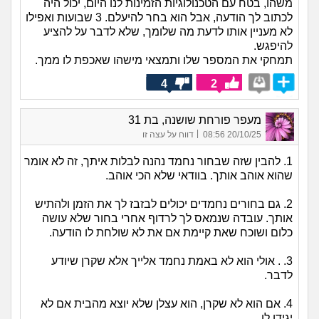
משהו, בטח עם הטכנולוגיות הזמינות לנו היום, יכול היה
לכתוב לך הודעה, אבל הוא בחר להיעלם. 3 שבועות ואפילו
לא מעניין אותו לדעת מה שלומך, שלא לדבר על להציע
להיפגש.
תמחקי את המספר שלו ותמצאי מישהו שאכפת לו ממך.
4
2
מעפר פורחת שושנה, בת 31
|
20/10/25 08:56
דווח על עצה זו
1. להבין שזה שבחור נחמד נהנה לבלות איתך, זה לא אומר
שהוא אוהב אותך. בוודאי שלא הכי אוהב.
2. גם בחורים נחמדים יכולים לבזבז לך את הזמן ולהתיש
אותך. עובדה שנמאס לך לרדוף אחרי בחור שלא עושה
כלום ושוכח שאת קיימת אם את לא שולחת לו הודעה.
3. . אולי הוא לא באמת נחמד אלייך אלא שקרן שיודע
לדבר.
4. אם הוא לא שקרן, הוא עצלן שלא יוצא מהבית אם לא
יגידו לו.