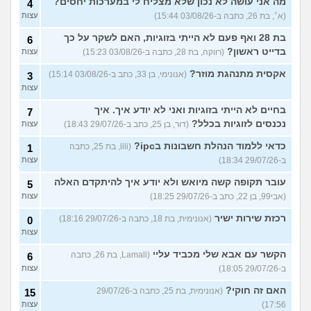
מה אני עושה לא נכון שלא מצליח לי במערכות יחסים?
4
(א׳, בת 26, כתבה ב-03/08/26 15:44)
עצות
בת 28 ואף פעם לא הייתי בזוגיות, האם לשקר על כך
6
בדייט ראשון?
(רווקה, בת 28, כתבה ב-03/08/26 15:23)
עצות
אקסית מתנהגת מוזר?
(אנונימי, בן 33, כתב ב-03/08/26 15:14)
3
עצות
בחיים לא הייתי בזוגיות ואני לא יודע איך. איך
7
נכנסים לזוגיות בכלל?
(דור, בן 25, כתב ב-29/07/26 18:43)
עצות
כדאי ללמוד הנהלת חשבונות בipc?
(lili, בת 25, כתבה
1
ב-29/07/26 18:34)
עצות
עובר תקופה קשה מיואש ולא יודע איך להיתקדם האלה
5
(אבי99, בן 22, כתב ב-29/07/26 18:25)
עצות
רכזת שירות ישיר
(אנונימית, בת 18, כתבה ב-29/07/26 18:16)
0
עצות
הקשר עם אבא שלי מכביד עליי
(Lamali, בת 26, כתבה
6
ב-29/07/26 18:05)
עצות
האם זה חוקי?
(אנונימית, בת 25, כתבה ב-29/07/26
15
17:56)
עצות