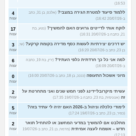
16:53)
ללמוד סיעוד למטרת הגירה במצבי?
(אלכס, בן 31, כתב
4
ב-20/07/26 16:42)
עצות
לוקח אותי לדייטים גרועים האם להמשיך?
(נטע, בת
17
21, כתבה ב-20/07/26 16:31)
עצות
יש דרכים יצירתיות לעשות כסף מדירה בקומת קרקע?
(שי,
3
בן 23, כתב ב-20/07/26 16:20)
עצות
למה אני כל כך חרדתית כלפי העתיד?
(ירין, בת 19, כתבה
6
ב-20/07/26 16:09)
עצות
מיוני אשכול התעופה
(ככככ, בן 18, כתב ב-20/07/26 16:00)
0
עצות
עשיתי מיקרובליידינג לפני חמש שנים ואני מתחרטת על
2
זה
(אנונימית, בת 23, כתבה ב-19/07/26 17:35)
עצות
לימודי כלכלה וניהול ב-2026 האם יהיה לי עתיד בזה?
5
(כפיר, בן 23, כתב ב-19/07/26 17:24)
עצות
מתלבט אם להמשיך במדעי המחשב או להתחיל תואר
2
חדש – אשמח לעצה אמיתית
(מדמח, בן 21, כתב ב-19/07/26
עצות
17:13)