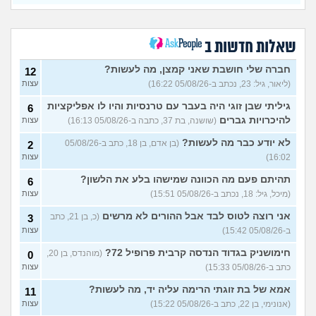
כשאתם רואים מישהי ברשתות
13
החברתיות שהכול אצלה סביב
עצות
הבילויים, זה מוריד לכם?
(לחם ושעשועים, בן 36)
שאלות חדשות ב
כשרבתי עם בת הזוג שלי,
13
דחפתי אותה מתוך כעס. איך
חברה שלי חושבת שאני קמצן, מה לעשות?
עצות
12
להתמודד?
(אלכס, שם בדוי, בן
(ליאור, גיל: 23, נכתב ב-05/08/26 16:22)
עצות
40)
גיליתי שבן זוגי היה בעבר עם טרנסיות והיו לו אפליקציות
6
איך להסביר לה שאני רוצה
20
להיכרויות גברים
(שושנה, בת 37, כתבה ב-05/08/26 16:13)
עצות
להיפרד?
(עידן, בן 27)
עצות
לא יודע כבר מה לעשות?
(בן אדם, בן 18, כתב ב-05/08/26
2
בעיות ביני לבית הזוג, מה
6
לעשות?
(אנונימי, בן 24)
16:02)
עצות
עצות
לא משלמת בדייטים
תהיתם פעם מה הכוונה שמישהו בלע את הלשון?
(אלי, בן
9
6
עצות
29)
(מיכל, גיל: 18, נכתב ב-05/08/26 15:51)
עצות
יוצאת איתו היום לדייט ראשון
3
אני רוצה לטוס לבד אבל ההורים לא מרשים
(כ, בן 21, כתב
3
(אנונימית, בת 18)
עצות
ב-05/08/26 15:42)
עצות
להתחיל עם בנות בים/ הליכה
8
חימושניק בגדוד הנדסה קרבית פרופיל 72?
(מוהנדס, בן 20,
0
בטיילת או מועדון?
(רואי, בן
עצות
כתב ב-05/08/26 15:33)
עצות
26)
לוקח אותי לדייטים גרועים
אמא של בת זוגתי הרימה עליה יד, מה לעשות?
17
11
האם להמשיך?
(נטע, בת 21)
עצות
(אנונימי, בן 22, כתב ב-05/08/26 15:22)
עצות