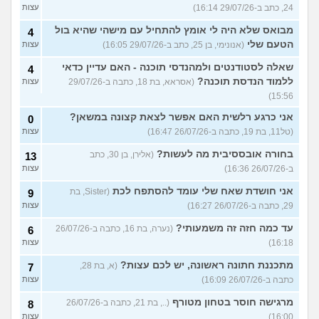
24, כתב ב-29/07/26 16:14)
עצות
מבואס שלא היה לי אומץ להתחיל עם מישהי שהיא בול
4
הטעם שלי
(אנונימי, בן 25, כתב ב-29/07/26 16:05)
עצות
שאלה לסטודנטים ולמהנדסי תוכנה - האם עדיין כדאי
4
ללמוד הנדסת תוכנה?
(אסראא, בת 18, כתבה ב-29/07/26
עצות
15:56)
אני כרגע רלשית האם אפשר לצאת קצונה במשאן?
0
(טל11, בת 19, כתבה ב-26/07/26 16:47)
עצות
בחורה אובססיבית מה לעשות?
(אלירן, בן 30, כתב
13
ב-26/07/26 16:36)
עצות
אני חושדת שאח שלי עומד להסתפח לכת
(Sister, בת
9
29, כתבה ב-26/07/26 16:27)
עצות
עד כמה חזה זה משמעותי?
(נערה, בת 16, כתבה ב-26/07/26
6
16:18)
עצות
מתכננת חתונה ראשונה, יש לכם עצות?
(א, בת 28,
7
כתבה ב-26/07/26 16:09)
עצות
מרגישה חוסר בטחון מטורף
(.., בת 21, כתבה ב-26/07/26
8
16:00)
עצות