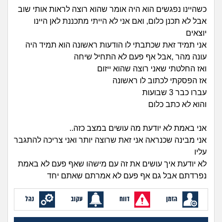
זוגיות
חיפוש שאלות
כשהיינו נפגשים הוא היה אומר שהוא רוצה לראות אותי שוב
|
אבל לא תכנן כלום, ואם אני לא הייתי מתכננת לאן היינו
היריון ולידה
הרשמה
התחברות
יוצאים
אני תמיד זאת שכתבתי לו הודעות ראשונה הוא תמיד היה
הורות ומשפחה
עונה מהר ,אבל אף פעם לא התחיל שיחה
ואז החלטתי שאני רוצה שהוא ייזום
מתבגרים
אז הפסקתי לכתוב לו ראשונה
עברו כבר 3 שבועות
מהבקו"ם... ועד מתי?!
והוא לא כתב כלום
לימודים וסטודנטים
אני באמת לא יודעת מה עושים במצב כזה..
אני מבינה שכנראה אני זאת שרוצה יותר ואני צריכה להתגבר
עבודה וקריירה
עליו
לא יודעת איך עושים את זה עם מישהו שאף פעם לא באמת
נפרדתם אבל גם אף פעם לא אמרתם שאתם יחד
חברים ואנשים
הזמן
דווח
עקוב
נהל
בית, שכנים ושותפים