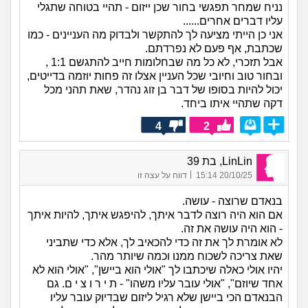
נניח שמחר תפגשי בחור שכן ייזום - תהיי בטוחה שתגלי
עליו דברים אחרים......
אני כן הייתי מציעה לך להתקשר ולבדוק מה העניינים - כמו
שכתבת, אף פעם לא נפרדתם.
אבל תזכרי, לא כל מה שבחלומות חייב להתגשם 1:1 ,
ובחור טוב וחיובי שכל העניין אצלו זה פחות יוזמה בדייטים,
יכול להיות בסופו של דבר בן זוג נהדר, שאת תהני מכל
דקה שתהיי איתו ביחד.
4
2
LinLin, בת 39
|
20/10/25 15:14
דווח על עצה זו
בנאדם שרוצה - עושה.
אם הוא היה רוצה לדבר איתך, להיפגש איתך, להיות איתך
- הוא היה עושה את זה.
לא אומרת לך את זה כדי להכאיב לך, אלא כדי שתביני
שאת צריכה לשכוח ממנו וכמה שיותר מהר.
יהיו אולי כאלה שיכתבו לך "אולי הוא ביישן", "אולי הוא לא
אחד שיוזם", "אולי עובר עליו משהו" - ת י ר ו צ י ם. גם
הבנאדם הכי ביישן שלא רגיל ליזום שבדיוק עובר עליו