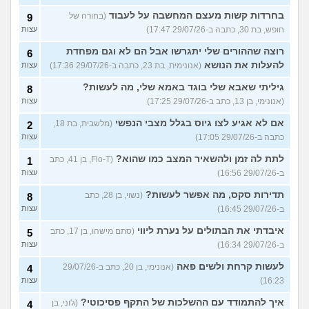
בחרדות קשות מעצם המחשבה על לעבוד
(בחורה של
9
חופש, בת 30, כתבה ב-29/07/26 17:47)
עצות
רוצה שההורים שלי יתגרשו אבל הם לא וגם מפחדת
6
להעלות את הנושא
(אנונימית, בת 23, כתבה ב-29/07/26 17:36)
עצות
גיליתי שאבא שלי בוגד באמא שלי, מה לעשות?
8
(אנונימי, בן 13, כתב ב-29/07/26 17:25)
עצות
אם לא אגיע לצו גיוס בגלל מצבי הנפשי
(מלשבית, בת 18,
2
כתבה ב-29/07/26 17:05)
עצות
לתת לה זמן ולהשאיר המצב כמו שהוא?
(Flo-T, בן 41, כתב
1
ב-29/07/26 16:56)
עצות
תדירות סקס, מה אפשר לעשות?
(נשוי, בן 28, כתב
8
ב-29/07/26 16:45)
עצות
איבדתי את הבתולים על נערת ליווי
(סתם מישהו, בן 17, כתב
5
ב-29/07/26 16:34)
עצות
לעשות קרחת ולשים פאה
(אנונימי, בן 20, כתב ב-29/07/26
4
16:23)
עצות
איך להתמודד עם ההשלכות של התקף פסיכוטי?
(ג'וני, בן
4