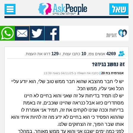
עמוד הבית
שאל שאלה
זוגיות
שאלות חדשות
129
10
4269
אנשים צפו,
כתבו עצות, ו-
דרגו את העצות.
שאלות שעוררו עניין
זה נחשב בגידה?
עצות חדשות
אנונימית בת 20
|
כתבה את השאלה ב-04/11/25 בשעה 13:39
יש לי חבר מהצבא שהוא חבר ממש טוב שלי, הוא יודע עליי
מה קורה כאן?
הכל ואני עליו, ממש הכל.
יש לנו תמיד בדיחות על זה שאני והוא בחיים לא היינו
מתחם הטיפים
מסתדרים כזוג אבל כנראה שהיינו שוכבים, זה באמת
בדיחות וככה שנינו לוקחים את זה, תמיד אני אומרת לו
מדורים
שההוא הפסיד כי הוא בחיים לא ידע מה זה להיות איתי והוא
אותו שבר הפוך, זה הצחוקים שלנו.
לפני כמה ימים ישבנו אני והוא עד ממש מאוחר, במהלך