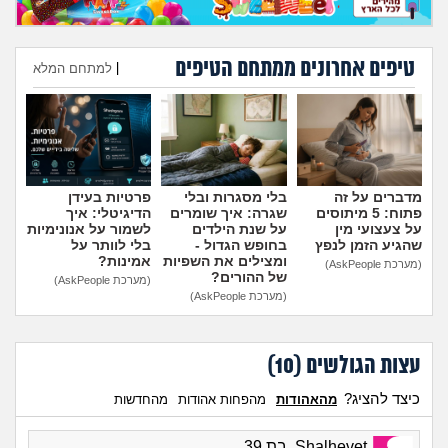
טיפים אחרונים ממתחם הטיפים
|
למתחם המלא
הוספת טיפ
מדברים על זה
בלי מסגרות ובלי
פרטיות בעידן
פתוח: 5 מיתוסים
שגרה: איך שומרים
הדיגיטלי: איך
על צעצועי מין
על שנת הילדים
לשמור על אנונימיות
שהגיע הזמן לנפץ
בחופש הגדול -
בלי לוותר על
ומצילים את השפיות
אמינות?
(מערכת AskPeople)
של ההורים?
(מערכת AskPeople)
(מערכת AskPeople)
עצות הגולשים (
10
)
כיצד להציג?
מהאהודות
מהפחות אהודות
מהחדשות
Shalhevet, בת 39