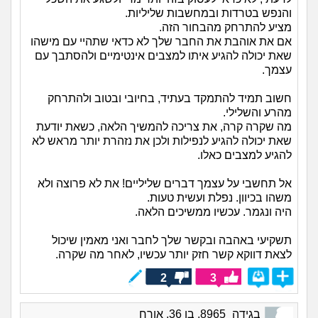
והנפש בטרדות ובמחשבות שליליות.
מציע להתרחק מהבחור הזה.
אם את אוהבת את החבר שלך לא כדאי שתהיי עם מישהו
שאת יכולה להגיע איתו למצבים אינטימיים ולהסתבך עם
עצמך.
חשוב תמיד להתמקד בעתיד, בחיובי ובטוב ולהתרחק
מהרע והשלילי.
מה שקרה קרה, את צריכה להמשיך הלאה, כשאת יודעת
שאת יכולה להגיע לנפילות ולכן את נזהרת יותר מראש לא
להגיע למצבים כאלו.
אל תחשבי על עצמך דברים שליליים! את לא פרוצה ולא
משהו בכיוון. נפלת ועשית טעות.
היה ונגמר. עכשיו ממשיכים הלאה.
תשקיעי באהבה ובקשר שלך לחבר ואני מאמין שיכול
לצאת דווקא קשר חזק יותר עכשיו, לאחר מה שקרה.
2
3
בגידה_8965, בן 36, אורח