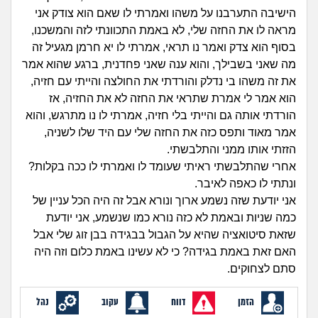
זוגיות
חיפוש שאלות
הישיבה התערבנו על משהו ואמרתי לו שאם הוא צודק אני
|
מראה לו את החזה שלי, לא באמת התכוונתי לזה והמשכנו,
היריון ולידה
הרשמה
התחברות
בסוף הוא צדק ואמר נו תראי, אמרתי לו יא חרמן מגעיל זה
מה שאני בשבילך, והוא ענה שאני פחדנית, ברגע שהוא אמר
הורות ומשפחה
את זה משהו בי נדלק והורדתי את החולצה והייתי עם חזיה,
הוא אמר לי אמרת שתראי את החזה לא את החזיה, אז
מתבגרים
הורדתי אותה גם והייתי בלי חזיה, אמרתי לו נו מתרגש, והוא
אמר מאוד ותפס כזה את החזה שלי עם היד שלו לשניה,
מהבקו"ם... ועד מתי?!
הזזתי אותו ממני והתלבשתי.
אחרי שהתלבשתי ראיתי שעומד לו ואמרתי לו ככה בקלות?
לימודים וסטודנטים
ונתתי לו כאפה לאיבר.
אני יודעת שזה נשמע ארוך ונורא אבל זה היה הכל עניין של
עבודה וקריירה
כמה שניות ובאמת לא כזה נורא כמו שנשמע, אני יודעת
שזאת סיטואציה שהיא על הגבול בבגידה בבן זוג שלי אבל
חברים ואנשים
האם זאת באמת בגידה? כי לא עשינו באמת כלום וזה היה
סתם לצחוקים.
בית, שכנים ושותפים
הזמן
דווח
עקוב
נהל