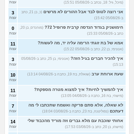
עצות
29)
(מיכל, גיל: 18, נכתב ב-05/08/26 15:51)
עצות
יוצאת איתו היום לדייט ראשון
3
אני רוצה לטוס לבד אבל ההורים לא מרשים
(כ, בן 21, כתב
3
(אנונימית, בת 18)
עצות
ב-05/08/26 15:42)
עצות
להתחיל עם בנות בים/ הליכה
8
חימושניק בגדוד הנדסה קרבית פרופיל 72?
(מוהנדס, בן 20,
0
בטיילת או מועדון?
(רואי, בן
עצות
כתב ב-05/08/26 15:33)
עצות
26)
לוקח אותי לדייטים גרועים
אמא של בת זוגתי הרימה עליה יד, מה לעשות?
17
11
האם להמשיך?
(נטע, בת 21)
עצות
(אנונימי, בן 22, כתב ב-05/08/26 15:22)
עצות
איך להכיר חברים בגיל הזה?
עוד שאלות חדשות במדור
(אנונימי, בן 25, כתב ב-05/08/26
3
15:13)
עצות
שעת ארוחת ערב
(שואלת, בת 19, כתבה ב-04/08/26 13:14)
10
עצות
איך להמשיך לחיות? איך למצוא מטרה מספקת?
11
(מישהי, בת 16, כתבה ב-04/08/26 13:05)
עצות
לא שאלה, אלא סתם פריקה ואשמח שתכתבו לי מה
7
דעתכם
(נפוליטנה, בת 23, כתבה ב-03/08/26 18:04)
עצות
אחותי שוכבת עם מלא גברים וזה מוריד מהכבוד שלי
14
(מישהו, בן 20, כתב ב-03/08/26 17:53)
עצות