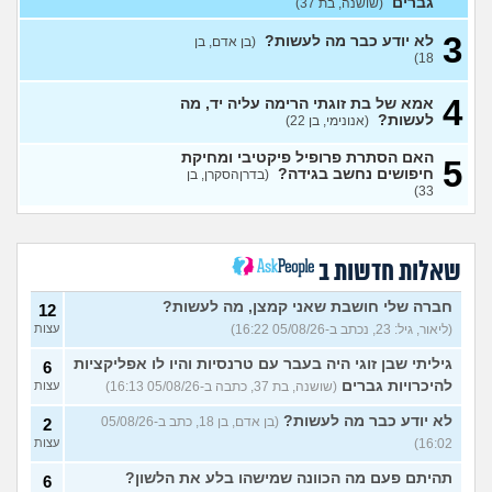
גברים
(שושנה, בת 37)
(אלירן, בן 30)
עצות
3
לא יודע כבר מה לעשות?
(בן אדם, בן
מתכננת חתונה ראשונה, יש
7
18)
לכם עצות?
(א, בת 28)
עצות
4
האם מה שאני מרגיש זה הגיוני
אמא של בת זוגתי הרימה עליה יד, מה
8
ותקין?
לעשות?
(לירון, בן 31)
(אנונימי, בן 22)
עצות
איך להתגבר על רצון לקשר
12
האם הסתרת פרופיל פיקטיבי ומחיקת
5
לפני הזמן?
(אנונימית, בת 21)
חיפושים נחשב בגידה?
עצות
(בדרןהסקרן, בן
33)
כשאתם רואים מישהי ברשתות
13
החברתיות שהכול אצלה סביב
עצות
הבילויים, זה מוריד לכם?
(לחם ושעשועים, בן 36)
שאלות חדשות ב
כשרבתי עם בת הזוג שלי,
13
דחפתי אותה מתוך כעס. איך
חברה שלי חושבת שאני קמצן, מה לעשות?
עצות
12
להתמודד?
(אלכס, שם בדוי, בן
(ליאור, גיל: 23, נכתב ב-05/08/26 16:22)
עצות
40)
גיליתי שבן זוגי היה בעבר עם טרנסיות והיו לו אפליקציות
6
איך להסביר לה שאני רוצה
20
להיכרויות גברים
(שושנה, בת 37, כתבה ב-05/08/26 16:13)
עצות
להיפרד?
(עידן, בן 27)
עצות
לא יודע כבר מה לעשות?
(בן אדם, בן 18, כתב ב-05/08/26
2
בעיות ביני לבית הזוג, מה
6
לעשות?
(אנונימי, בן 24)
16:02)
עצות
עצות
לא משלמת בדייטים
תהיתם פעם מה הכוונה שמישהו בלע את הלשון?
(אלי, בן
9
6