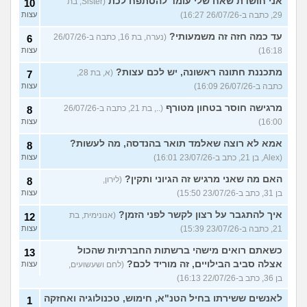
אני חושדת שאח שלי עומד להסתפח לכת
(Sister, בת
10
29, כתבה ב-26/07/26 16:27)
עצות
עד כמה חזה זה משמעותי?
(נערה, בת 16, כתבה ב-26/07/26
6
16:18)
עצות
מתכננת חתונה ראשונה, יש לכם עצות?
(א, בת 28,
7
כתבה ב-26/07/26 16:09)
עצות
מרגישה חוסר בטחון מטורף
(.., בת 21, כתבה ב-26/07/26
8
16:00)
עצות
אמא לא רוצה שאלמד תואר בהנדסה, מה לעשות?
8
(Alex, בן 21, כתב ב-23/07/26 16:01)
עצות
האם מה שאני מרגיש זה הגיוני ותקין?
(לירון,
8
בן 31, כתב ב-23/07/26 15:50)
עצות
איך להתגבר על רצון לקשר לפני הזמן?
(אנונימית, בת
12
21, כתבה ב-23/07/26 15:39)
עצות
כשאתם רואים מישהי ברשתות החברתיות שהכול
13
אצלה סביב הבילויים, זה מוריד לכם?
(לחם ושעשועים,
עצות
בן 36, כתב ב-22/07/26 16:13)
לאנשים ששירתו בחיל הטנ"א, חימוש, טכנולוגיה ואחזקה
1