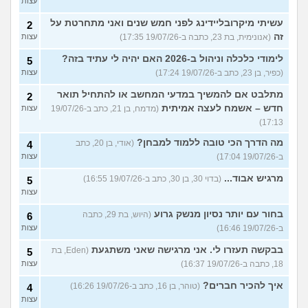
עצות
עשיתי מיקרובליידינג לפני חמש שנים ואני מתחרטת על
2
זה
(אנונימית, בת 23, כתבה ב-19/07/26 17:35)
עצות
לימודי כלכלה וניהול ב-2026 האם יהיה לי עתיד בזה?
5
(כפיר, בן 23, כתב ב-19/07/26 17:24)
עצות
מתלבט אם להמשיך במדעי המחשב או להתחיל תואר
2
חדש – אשמח לעצה אמיתית
(מדמח, בן 21, כתב ב-19/07/26
עצות
17:13)
מה הדרך הכי טובה ללמוד למבחן?
(אודי, בן 20, כתב
4
ב-19/07/26 17:04)
עצות
מרגיש אבוד...
(בדוי 30, בן 30, כתב ב-19/07/26 16:55)
5
עצות
בחור עם יותר נסיון מנשק גרוע
(היוש, בת 29, כתבה
6
ב-19/07/26 16:46)
עצות
בבקשה תעזרו לי. אני מרגישה שאני משתגעת
(Eden, בת
5
18, כתבה ב-19/07/26 16:37)
עצות
איך להכיר חברים?
(טוהר, בן 16, כתב ב-19/07/26 16:26)
4
עצות