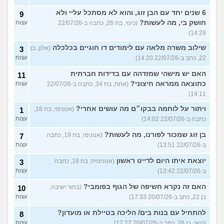
6 שנים יחד עם הבן זוג, והוא לא מסתכל עליי ולא
9
חושק בי, מה לעשות?
(כינוי, בת 26, כתבה ב-22/07/26
עצות
14:29)
שילוב משרה מלאה עם לימודים דו חוגיים בכלכלה
(אלון, בן
3
22, כתב ב-22/07/26 14:20)
עצות
האם יש מישהי שמזדהה עם בדידות חברתית
11
כתוצאה ממראה חיצוני?
(אחת, בת 34, כתבה ב-22/07/26
עצות
14:11)
ויתור על לוחמה בבקו״ם מה עושים אחרי?
(אנונימי, בת 18,
1
כתבה ב-22/07/26 14:02)
עצות
בן זוג שמכור לפורנו, מה לעשות?
(אנונימי, בת 19, כתבה
7
ב-22/07/26 13:51)
עצות
יוצאת איתו היום לדייט ראשון
(אנונימית, בת 18, כתבה
3
ב-22/07/26 13:42)
עצות
האם זה נקרא חשיפה של הגוף בפומבי?
(בחור ישיבה,
10
בן 22, כתב ב-20/07/26 17:33)
עצות
להתחיל עם בנות בים/ הליכה בטיילת או מועדון?
8
(רואי, בן 26, כתב ב-20/07/26 17:22)
עצות