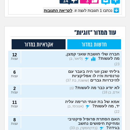
14
3
נכתבו
1
תגובות לעצה זו.
לקריאת התגובות
עוד ממדור "זוגיות"
חדשות במדור
אקראיות במדור
חברה שלי חושבת שאני קמצן,
12
מה לעשות?
(ליאור, בן
עצות
23)
גיליתי שבן זוגי היה בעבר עם
6
טרנסיות והיו לו אפליקציות
עצות
להיכרויות גברים
(שושנה, בת 37)
לא יודע כבר מה לעשות?
(בן
2
אדם, בן 18)
עצות
אמא של בת זוגתי הרימה עליה
11
יד, מה לעשות?
(אנונימי, בן
עצות
22)
האם הסתרת פרופיל פיקטיבי
8
ומחיקת חיפושים נחשב
עצות
בגידה?
(בדרןהסקרן, בן 33)