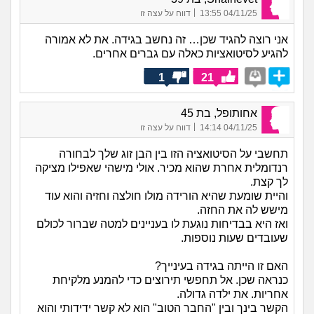
|
04/11/25 13:55
דווח על עצה זו
אני רוצה להגיד שכן… זה נחשב בגידה. את לא אמורה
להגיע לסיטואציות כאלה עם גברים אחרים.
1
21
אחותופל, בת 45
|
04/11/25 14:14
דווח על עצה זו
תחשבי על הסיטואציה הזו בין הבן זוג שלך לבחורה
רנדומלית אחרת שהוא מכיר. אולי מישהי שאפילו מציקה
לך קצת.
והיית שומעת שהיא הורידה מולו חולצה וחזיה והוא עוד
מישש לה את החזה.
ואז היא בבדיחות נוגעת לו בעניינים למטה שברור לכולם
שעובדים שעות נוספות.
האם זו הייתה בגידה בעינייך?
כנראה שכן. אל תחפשי תירוצים כדי להמנע מלקיחת
אחריות. את ילדה גדולה.
הקשר בינך ובין "החבר הטוב" הוא לא קשר ידידותי והוא