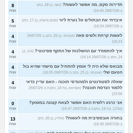
תדירות סקס, מה אפשר לעשות?
(נשוי, בן 28, כתב
8
ב-29/07/26 16:45)
עצות
איבדתי את הבתולים על נערת ליווי
(סתם מישהו, בן 17, כתב
5
ב-29/07/26 16:34)
עצות
לעשות קרחת ולשים פאה
(אנונימי, בן 20, כתב ב-29/07/26
4
16:23)
עצות
איך להתמודד עם ההשלכות של התקף פסיכוטי?
(ג'וני, בן
4
24, כתב ב-29/07/26 16:14)
עצות
מבואס שלא היה לי אומץ להתחיל עם מישהי שהיא בול
4
הטעם שלי
(אנונימי, בן 25, כתב ב-29/07/26 16:05)
עצות
שאלה לסטודנטים ולמהנדסי תוכנה - האם עדיין כדאי
4
ללמוד הנדסת תוכנה?
(אסראא, בת 18, כתבה ב-29/07/26
עצות
15:56)
אני כרגע רלשית האם אפשר לצאת קצונה במשאן?
0
(טל11, בת 19, כתבה ב-26/07/26 16:47)
עצות
בחורה אובססיבית מה לעשות?
(אלירן, בן 30, כתב
13
ב-26/07/26 16:36)
עצות