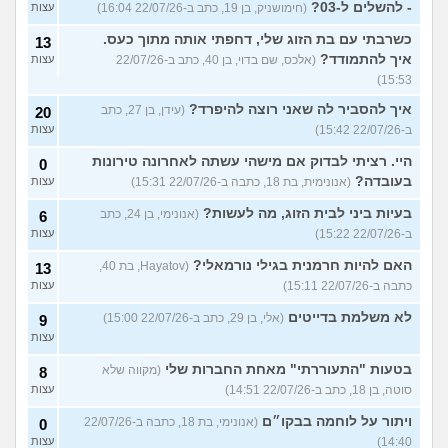
- להשלים ל-03?
(חימושניק, בן 19, כתב ב-22/07/26 16:04)
עצות
כשרבתי עם בת הזוג שלי, דחפתי אותה מתוך כעס.
13
איך להתמודד?
(אלכס, שם בדוי, בן 40, כתב ב-22/07/26
עצות
15:53)
איך להסביר לה שאני רוצה להיפרד?
(עידן, בן 27, כתב
20
ב-22/07/26 15:42)
עצות
היי. רציתי לבדוק אם מישהי עשתה לאחרונה טירונות
0
בעובדה?
(אנונימית, בת 18, כתבה ב-22/07/26 15:31)
עצות
בעיות ביני לבית הזוג, מה לעשות?
(אנונימי, בן 24, כתב
6
ב-22/07/26 15:22)
עצות
האם להיות חרמנית בגילי נורמאלי?
(Hayatov, בת 40,
13
כתבה ב-22/07/26 15:11)
עצות
לא משלמת בדייטים
(אלי, בן 29, כתב ב-22/07/26 15:00)
9
עצות
בטעות "התעוררתי" מאחת החברות שלי
(מקווה שלא
8
סוטה, בן 18, כתב ב-22/07/26 14:51)
עצות
ויתור על לוחמה בבקו״ם
(אנונימי, בת 18, כתבה ב-22/07/26
0
14:40)
עצות