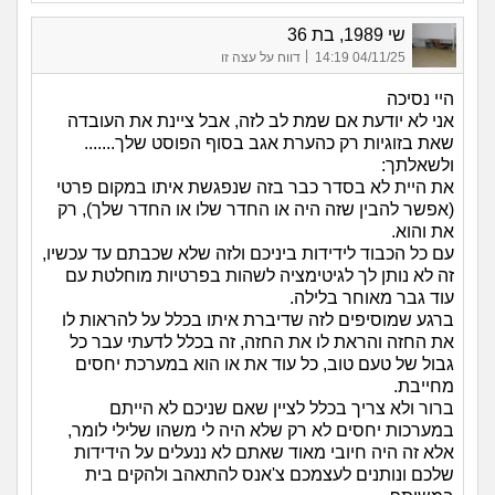
שי 1989, בת 36
|
04/11/25 14:19
דווח על עצה זו
היי נסיכה
אני לא יודעת אם שמת לב לזה, אבל ציינת את העובדה
שאת בזוגיות רק כהערת אגב בסוף הפוסט שלך.......
ולשאלתך:
את היית לא בסדר כבר בזה שנפגשת איתו במקום פרטי
(אפשר להבין שזה היה או החדר שלו או החדר שלך), רק
את והוא.
עם כל הכבוד לידידות ביניכם ולזה שלא שכבתם עד עכשיו,
זה לא נותן לך לגיטימציה לשהות בפרטיות מוחלטת עם
עוד גבר מאוחר בלילה.
ברגע שמוסיפים לזה שדיברת איתו בכלל על להראות לו
את החזה והראת לו את החזה, זה בכלל לדעתי עבר כל
גבול של טעם טוב, כל עוד את או הוא במערכת יחסים
מחייבת.
ברור ולא צריך בכלל לציין שאם שניכם לא הייתם
במערכות יחסים לא רק שלא היה לי משהו שלילי לומר,
אלא זה היה חיובי מאוד שאתם לא ננעלים על הידידות
שלכם ונותנים לעצמכם צ'אנס להתאהב ולהקים בית