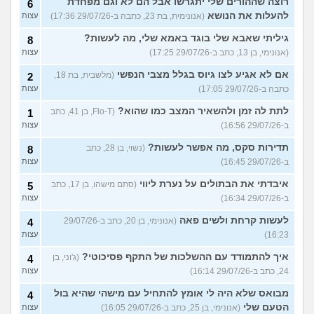
רוצה שההורים שלי יתגרשו אבל הם לא וגם מפחדת
6
להעלות את הנושא
(אנונימית, בת 23, כתבה ב-29/07/26 17:36)
עצות
גיליתי שאבא שלי בוגד באמא שלי, מה לעשות?
8
(אנונימי, בן 13, כתב ב-29/07/26 17:25)
עצות
אם לא אגיע לצו גיוס בגלל מצבי הנפשי
(מלשבית, בת 18,
2
כתבה ב-29/07/26 17:05)
עצות
לתת לה זמן ולהשאיר המצב כמו שהוא?
(Flo-T, בן 41, כתב
1
ב-29/07/26 16:56)
עצות
תדירות סקס, מה אפשר לעשות?
(נשוי, בן 28, כתב
8
ב-29/07/26 16:45)
עצות
איבדתי את הבתולים על נערת ליווי
(סתם מישהו, בן 17, כתב
5
ב-29/07/26 16:34)
עצות
לעשות קרחת ולשים פאה
(אנונימי, בן 20, כתב ב-29/07/26
4
16:23)
עצות
איך להתמודד עם ההשלכות של התקף פסיכוטי?
(ג'וני, בן
4
24, כתב ב-29/07/26 16:14)
עצות
מבואס שלא היה לי אומץ להתחיל עם מישהי שהיא בול
4
הטעם שלי
(אנונימי, בן 25, כתב ב-29/07/26 16:05)
עצות