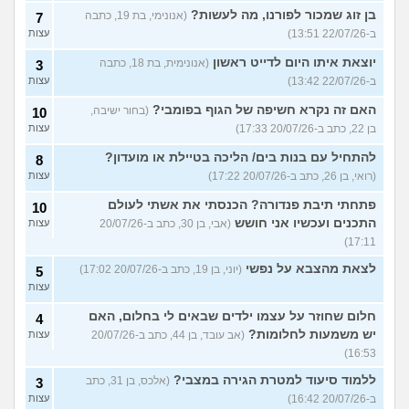
בן זוג שמכור לפורנו, מה לעשות?
(אנונימי, בת 19, כתבה
7
ב-22/07/26 13:51)
עצות
יוצאת איתו היום לדייט ראשון
(אנונימית, בת 18, כתבה
3
ב-22/07/26 13:42)
עצות
האם זה נקרא חשיפה של הגוף בפומבי?
(בחור ישיבה,
10
בן 22, כתב ב-20/07/26 17:33)
עצות
להתחיל עם בנות בים/ הליכה בטיילת או מועדון?
8
(רואי, בן 26, כתב ב-20/07/26 17:22)
עצות
פתחתי תיבת פנדורה? הכנסתי את אשתי לעולם
10
התכנים ועכשיו אני חושש
(אבי, בן 30, כתב ב-20/07/26
עצות
17:11)
לצאת מהצבא על נפשי
(יוני, בן 19, כתב ב-20/07/26 17:02)
5
עצות
חלום שחוזר על עצמו ילדים שבאים לי בחלום, האם
4
יש משמעות לחלומות?
(אב עובד, בן 44, כתב ב-20/07/26
עצות
16:53)
ללמוד סיעוד למטרת הגירה במצבי?
(אלכס, בן 31, כתב
3
ב-20/07/26 16:42)
עצות