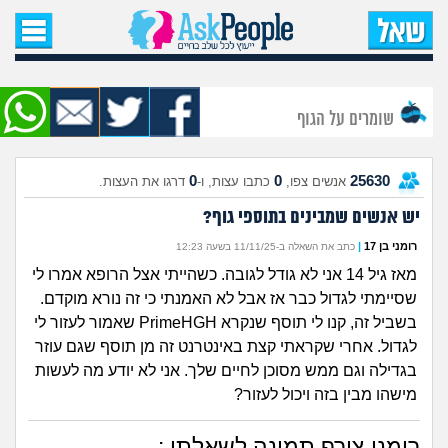
עמוד הבית
שאל שאלה
שומרים על הגוף
שאלות חדשות
0
0
25630
אנשים צפו,
כתבו עצות, ו-
דרגו את העצות.
שאלות שעוררו עניין
יש אנשים שמבינים בתוספי גוף?
עצות חדשות
רומני בן 17
|
כתב את השאלה ב-11/11/25 בשעה 12:23
מאז גיל 14 אני לא גודל לגובה. כשהייתי אצל הרופא אמרו לי
מה קורה כאן?
שסיימתי לגדול כבר אז אבל לא האמנתי כי זה נורא מוקדם.
בשביל זה, קנו לי תוסף שנקרא PrimeHGH שאמור לעזור לי
מתחם הטיפים
לגדול. אחרי שקראתי קצת באינטרנט זה מן תוסף שגם עוזר
בגדילה וגם ממש מסוכן לחיים שלך. אני לא יודע מה לעשות
מישהו מבין בזה ויכול לעזור?
מדורים
רומני צירף תמונה לשאלתו :