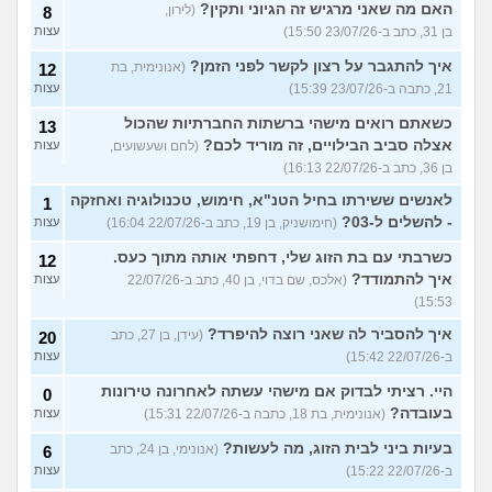
האם מה שאני מרגיש זה הגיוני ותקין?
(לירון,
8
בן 31, כתב ב-23/07/26 15:50)
עצות
איך להתגבר על רצון לקשר לפני הזמן?
(אנונימית, בת
12
21, כתבה ב-23/07/26 15:39)
עצות
כשאתם רואים מישהי ברשתות החברתיות שהכול
13
אצלה סביב הבילויים, זה מוריד לכם?
(לחם ושעשועים,
עצות
בן 36, כתב ב-22/07/26 16:13)
לאנשים ששירתו בחיל הטנ"א, חימוש, טכנולוגיה ואחזקה
1
- להשלים ל-03?
(חימושניק, בן 19, כתב ב-22/07/26 16:04)
עצות
כשרבתי עם בת הזוג שלי, דחפתי אותה מתוך כעס.
12
איך להתמודד?
(אלכס, שם בדוי, בן 40, כתב ב-22/07/26
עצות
15:53)
איך להסביר לה שאני רוצה להיפרד?
(עידן, בן 27, כתב
20
ב-22/07/26 15:42)
עצות
היי. רציתי לבדוק אם מישהי עשתה לאחרונה טירונות
0
בעובדה?
(אנונימית, בת 18, כתבה ב-22/07/26 15:31)
עצות
בעיות ביני לבית הזוג, מה לעשות?
(אנונימי, בן 24, כתב
6
ב-22/07/26 15:22)
עצות