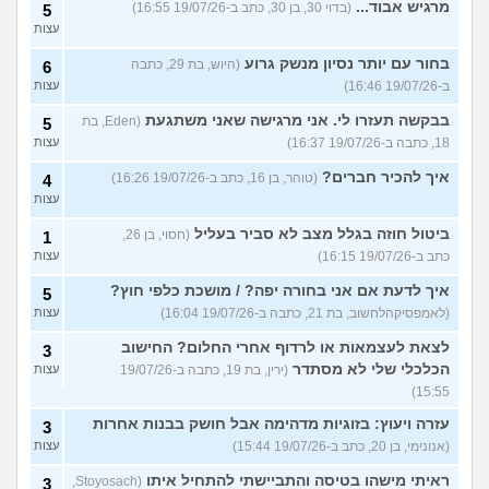
מרגיש אבוד...
(בדוי 30, בן 30, כתב ב-19/07/26 16:55)
5
עצות
בחור עם יותר נסיון מנשק גרוע
(היוש, בת 29, כתבה
6
ב-19/07/26 16:46)
עצות
בבקשה תעזרו לי. אני מרגישה שאני משתגעת
(Eden, בת
5
18, כתבה ב-19/07/26 16:37)
עצות
איך להכיר חברים?
(טוהר, בן 16, כתב ב-19/07/26 16:26)
4
עצות
ביטול חוזה בגלל מצב לא סביר בעליל
(חסוי, בן 26,
1
כתב ב-19/07/26 16:15)
עצות
איך לדעת אם אני בחורה יפה? / מושכת כלפי חוץ?
5
(לאמפסיקהלחשוב, בת 21, כתבה ב-19/07/26 16:04)
עצות
לצאת לעצמאות או לרדוף אחרי החלום? החישוב
3
הכלכלי שלי לא מסתדר
(ירין, בת 19, כתבה ב-19/07/26
עצות
15:55)
עזרה ויעוץ: בזוגיות מדהימה אבל חושק בבנות אחרות
3
(אנונימי, בן 20, כתב ב-19/07/26 15:44)
עצות
ראיתי מישהו בטיסה והתביישתי להתחיל איתו
(Stoyosach,
3