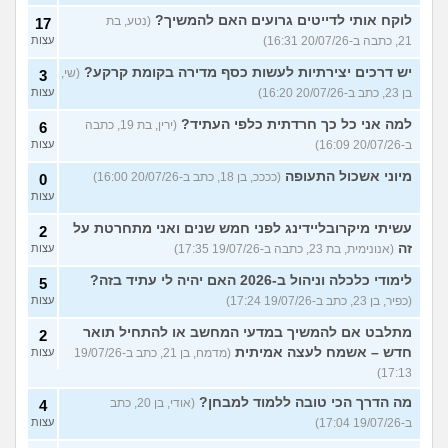
לוקח אותי לדייטים גרועים האם להמשיך?
(נטע, בת
17
21, כתבה ב-20/07/26 16:31)
עצות
יש דרכים יצירתיות לעשות כסף מדירה בקומת קרקע?
(שי,
3
בן 23, כתב ב-20/07/26 16:20)
עצות
למה אני כל כך חרדתית כלפי העתיד?
(ירין, בת 19, כתבה
6
ב-20/07/26 16:09)
עצות
מיוני אשכול התעופה
(ככככ, בן 18, כתב ב-20/07/26 16:00)
0
עצות
עשיתי מיקרובליידינג לפני חמש שנים ואני מתחרטת על
2
זה
(אנונימית, בת 23, כתבה ב-19/07/26 17:35)
עצות
לימודי כלכלה וניהול ב-2026 האם יהיה לי עתיד בזה?
5
(כפיר, בן 23, כתב ב-19/07/26 17:24)
עצות
מתלבט אם להמשיך במדעי המחשב או להתחיל תואר
2
חדש – אשמח לעצה אמיתית
(מדמח, בן 21, כתב ב-19/07/26
עצות
17:13)
מה הדרך הכי טובה ללמוד למבחן?
(אודי, בן 20, כתב
4
ב-19/07/26 17:04)
עצות