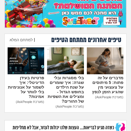
מה שעובר עליי
שומרים על הגוף
פיננסי וכלכלה
טיפים אחרונים ממתחם הטיפים
|
למתחם המלא
בין הסדינים
הוספת טיפ
חיות מחמד
יוקר המחיה
מדברים על זה
בלי מסגרות ובלי
פרטיות בעידן
פתוח: 5 מיתוסים
שגרה: איך שומרים
הדיגיטלי: איך
על צעצועי מין
על שנת הילדים
לשמור על אנונימיות
שהגיע הזמן לנפץ
בחופש הגדול -
בלי לוותר על
גאווה
ומצילים את השפיות
אמינות?
(מערכת AskPeople)
של ההורים?
(מערכת AskPeople)
(מערכת AskPeople)
כשזה מגיע לבריאות... העצות שלנו יכולות לעזור, אבל לא מחליפות