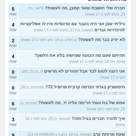
אני מתבייש ולא יודע מה
3
לעשות בקיץ בים או בריכה
עצות
חברה שלי חושבת שאני קמצן, מה לעשות?
(ליאור, גיל:
5
(אנונימי, בן 13)
23, נכתב לפני כ-17 שעות)
עצות
רופא שיניים נזף בי, דמעתי כל
6
הטיפול
(תות, בת 34)
עצות
גיליתי שבן זוגי היה בעבר עם טרנסיות והיו לו אפליקציות
4
להיכרויות גברים
(שושנה, בת 37, כתבה לפני כ-17 שעות)
עצות
עד כמה אני מבלבלת בנות
4
באופן הלבוש שלי והדיבור שלי,
עצות
לא יודע כבר מה לעשות?
(בן אדם, בן 18, כתב לפני כ-17 שעות)
2
צריכה עצה
(עדן, בת 24)
עצות
האם אימוני קליסטניקס באמת
4
טובים יותר?
(מתלבט, בן 32)
תהיתם פעם מה הכוונה שמישהו בלע את הלשון?
עצות
4
(מיכל, גיל: 18, נכתב לפני כ-17 שעות)
עצות
בת 16, והשיער שלי ממש נושר
7
ואני לא יודעת מה לעשות?
עצות
אני רוצה לטוס לבד אבל ההורים לא מרשים
(כ, בן 21, כתב
0
(אליאנה, בת 16)
לפני כ-17 שעות)
עצות
צלוליט בגיל הנעורים, מה
2
חימושניק בגדוד הנדסה קרבית פרופיל 72?
(מוהנדס, בן 20,
לעשות?
0
(אנונימית, בת 16)
עצות
כתב לפני כ-17 שעות)
עצות
גבר שעיר או חלק?
(מעיין, בן 14)
5
אמא של בת זוגתי הרימה עליה יד, מה לעשות?
עצות
(אנונימי, בן
6
22, כתב לפני כ-18 שעות)
עצות
עוד שאלות חדשות במדור
איך להכיר חברים בגיל הזה?
(אנונימי, בן 25, כתב לפני כ-18
3
שעות)
עצות
שעת ארוחת ערב
(שואלת, בת 19, כתבה ב-04/08/26 13:14)
9