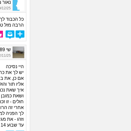
נאור מל
12/25 05:58
כל הכבוד לך 
הרבה מזל טו
שי 1989, בת 36
11/25 17:53
היי נסיכה
יש לך את כר
אם כן, את בו
אליו תור והו
איך שאת נכנ
ושאת כמובן 
חולים - זו ז
אחרי זה הרופ
לך הפניה למ
וזהו - את מג
עד שבוע 14 להריון יש אפשרות להפלה תרופתית, ללא אישפוזים.