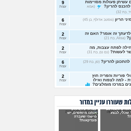
עשיתן פעולות מסויימות
9
להכנס להריון?
(אמא
עצות
 בת 32)
ני הריון
(גוסטב אדולף, בן 45)
6
עצות
לדעתך זה אומר? האם זה
2
?
(Alisa, בת 21)
עצות
ילה לפתח עצבות, מה
2
ר לעשות?
(נם נם, בת 31)
עצות
להתכונן להריון?
(סן, בת 29)
6
עצות
לי פוריות והפריה חוץ
2
ת - למה לצפות ואילו
עצות
ים במרכז מומלצים?
בת 34)
ה בהריון?
(בר, בת 32)
5
ת שעוררו עניין במדור
עצות
 אחים ואמא עם
עברתי 3 הפלות,
דה מה"חבורת בנות"
17
 שכלי, לבצע
אנחנו מיואשים, יש
יון. עצובה מזה
?
מישהי שעברה
עצות
פונדקאות?
ית, בת 31)
תי להיריון, מה לעשות?
13