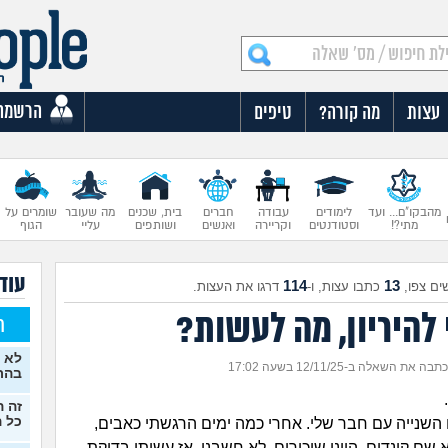
הרשמה
עצות
מה קורה?
טיפים
מהבקו"ם... ועד
לימודים
עבודה
חברים
בית, שכנים
מה שעובר
שומרים על
מתי?!
וסטודנטים
וקריירה
ואנשים
ושותפים
עליי
הגוף
עוד 
114
13
ים צפו,
כתבו עצות, ו-
דרגו את העצות.
להיריון, מה לעשות?
ח
לא 
כתבה את השאלה ב-12/11/25 בשעה 17:02
בהרי
זה ה
כל ה
שנייה עם חבר שלי. אחרי כמה ימים הרגשתי כאבים,
שם קונדום ,היינו שיכורים, לא חשבנו, אז עשיתי בדיקת