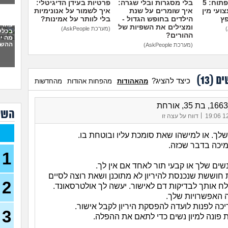
מדברים על זה פתוח: 5
בלי מסגרות ובלי שגרה:
פרטיות בעידן הדיגיטלי:
ועי מין
איך שומרים על שנת
איך לשמור על אנונימיות
פץ
הילדים בחופש הגדול -
בלי לוותר על אמינות?
כמה
בהרי
ומצילים את השפיות של
(מערכת AskPeople)
בכלל 
ההורים?
מה יכ
ההשל
המל
(מערכת AskPeople)
שיטת
(אנוני
נבהל
ים (
13
)
כיצד להציג?
מהאהודות
מהפחות אהודות
מהחדשות
נראי
זה 
(לילי, ב
השא
לא י
|
12/
דווח על עצה זו
מה 
לך. או למישהו שאת סומכת עליו ובוטחת בו.
בדיק
יכה בדבר שכזה.
איך 
1
נערת
שים שלך או קבעי תור לאחד אם אין לך.
ממנ
חוששת שנכנסת להיריון לא מתוכנן ושאת רוצה לסיים
2
לח אותך לבדיקות דם לאישור. יעשה לך אולטרסאונד.
הריו
להת
ה האפשרויות שלך.
כה לפנות לועדה להפסקת היריון לקבל אישור.
3
האם 
 פונה למיון נשים כדי לתאם את ההפלה.
בן 18)