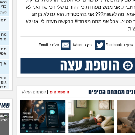
האם 
כדי 
 חיובית. אני ממש מפחדת כי ההורים שלי הכי נגד ואני לא
לעתיד,
אמא. מה לעשות??? אני בהיסטריה. הוא גם לא בן זוג
תסמי
ר סטוץ.. אבל אני מתה מפחד!!! בבקשה תעזרו לי. אני לא
ות
מה 
סימן
שתף ב-Facebook
צייץ ב-twitter
שלח ב-Email
מתח
אפש
איך 
טיפו
גופי
מכונ
נים ממתחם הטיפים
הוספת טיפ
|
למתחם המלא
(רוני, 
חתונ
שאלו
יש לו
היחי
פיגור
שבהר
הפלה
(נונימ
נכנס