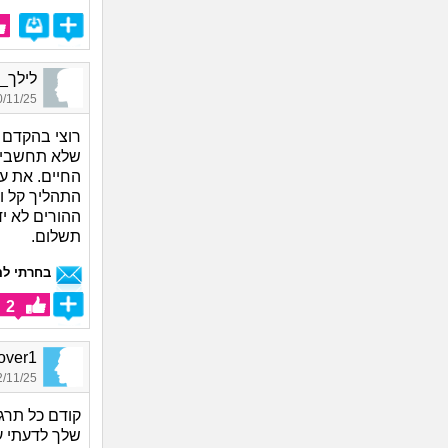
לילך_2931, בת 60, אורחת
11/25 19:33
רוצי בהקדם 
שלא תחשבי א
החיים. את עו
התהליך קל ול
ההורים לא י
תשלום.
בחרתי לה
2
zyLover1
11/25 17:13
קודם כל תרג
שלך לדעתי ע