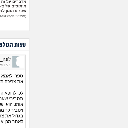
מיתוסים על צעצ
שהגיע הזמן לנ
(מערכת AskPeople)
עצות הגולש
לונה_1663, בת 35, אורחת
11/25 19:06
ספרי לאמא ש
את צריכה תמ
לכי לרופא הנ
תסבירי שאת 
אותו. הוא יש
ויסביר לך מ
בגדול את צרי
לאחר מכן את