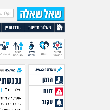
שאלות חדשות
עוררו עניין
המצב
היריון
הורות
זוגיות
מתבגרים
הבטחוני
ולידה
ומשפחה
שאלה
394610
45742
אנש
נכנסתי 
הזמן
דווח
מילה בת 17
|
אוקיי, זה מוזר.
עקוב
שכבתי בפעם ה
מאחר והוא לא 