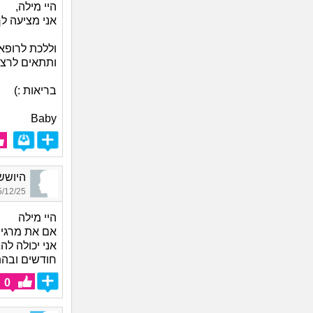
היי מילה,
אני מציעה ל
וללכת לרופא
ותתאים לרצו
בריאות :)
Baby
היוששש_3638, בת
12/25 13:20
היי מילה
אם את מרגיש
אני יכולה ל
חודשים ובהת
0