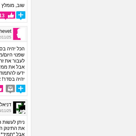
שוב, מומלץ 
13
Shalhevet
11/25 18:08
הכל יהיה בס
שפנוי היום/מ
לעבור את זה
אבל את ממש 
ידעו להתמוד
יהיה בסדר! 
דניאל, ב
11/25 16:26
ניתן לעשות ה
את התינוק הז
אבל *תמיד* 