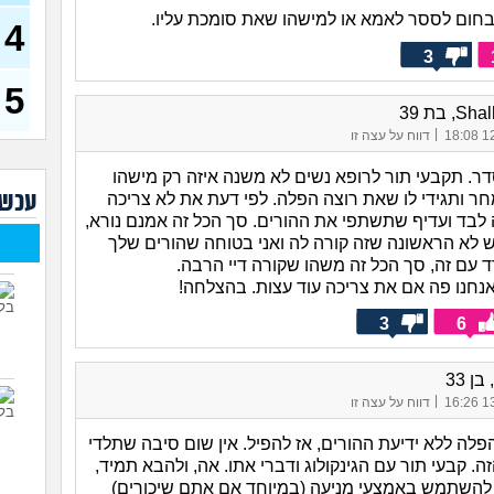
אפש
בחום לססר לאמא או למישהו שאת סומכת עליו.
4
והז
(אלהלי
3
רק ב
5
אם 
, בת 39
(אבולב
|
12/
דווח על עצה זו
למה 
לפור
דר. תקבעי תור לרופא נשים לא משנה איזה רק מישהו
(למה?
עכשי
חר ותגידי לו שאת רוצה הפלה. לפי דעת את לא צריכה
מה א
 לבד ועדיף שתשתפי את ההורים. סך הכל זה אמנם נורא,
צעי
לא הראשונה שזה קורה לה ואני בטוחה שהורים שלך
ד עם זה, סך הכל זה משהו שקורה דיי הרבה.
אנחנו פה אם את צריכה עוד עצות. בהצלחה!
חודשים, 8
(הריון
3
6
האם 
ן 33
|
13/
דווח על עצה זו
פלה ללא ידיעת ההורים, אז להפיל. אין שום סיבה שתלדי
ה. קבעי תור עם הגינקולוג ודברי אתו. אה, ולהבא תמיד,
להשתמש באמצעי מניעה (במיוחד אם אתם שיכורים)