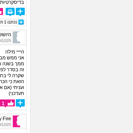
בדיסקרטיות 
נכתבו
1
תגו
היוששש_3930, בת
12/25 16:07
היייי מילה
אני ממש מבינ
ממך בשנה אנ
זה בסדר לפח
שקרה לי בחי
הזאת כי הכת
ועניתי (אם 
תעדכני)
1
Baby Fire
12/25 17:57