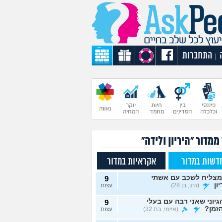
התחברות
|
פיננסי
בין
חיות
יוקר
גאווה
וכלכלה
הסדינים
מחמד
המחיה
ממדור "היריון ולידה"
דשות במדור
אקראיות במדור
מצליח לשכב עם אשתי
9
ון
(נתן, בן 28)
עצות
גיוני שאני רבה עם בעלי
9
זמן?
(איימי, בת 32)
עצות