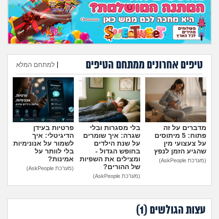
מה שעובר עליי
שומרים על הגוף
פיננסי וכלכלה
טיפים אחרונים ממתחם הטיפים
|
למתחם המלא
בין הסדינים
הוספת טיפ
חיות מחמד
מדברים על זה
בלי מסגרות ובלי
פרטיות בעידן
יוקר המחיה
פתוח: 5 מיתוסים
שגרה: איך שומרים
הדיגיטלי: איך
על צעצועי מין
על שנת הילדים
לשמור על אנונימיות
שהגיע הזמן לנפץ
בחופש הגדול -
בלי לוותר על
גאווה
ומצילים את השפיות
אמינות?
(מערכת AskPeople)
של ההורים?
(מערכת AskPeople)
(מערכת AskPeople)
עצות הגולשים (
1
)