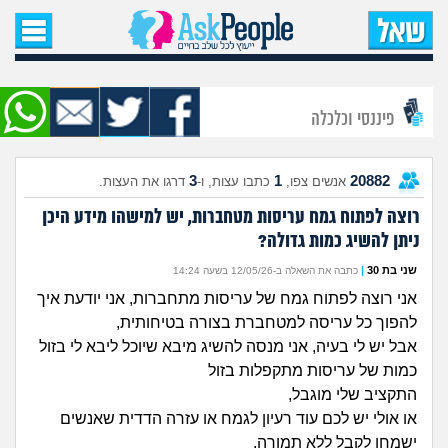
עמוד הבית
שאל שאלה
פיננסי וכלכלה
שאלות חדשות
3
1
20882
אנשים צפו,
כתבו עצות, ו-
דרגו את העצות.
שאלות שעוררו עניין
רוצה לפתוח גמח עריסות מטחברות, יש למישהו מידע היכן
ניתן להשיג כמות גדולה?
עצות חדשות
שני בת 30
|
כתבה את השאלה ב-12/05/26 בשעה 14:24
מה קורה כאן?
אני רוצה לפתוח גמח של עריסות מתחברות, אני יודעת איך
להפוך כל עריסה למטחברת בצורה בטיחותית,
מתחם הטיפים
אבל יש לי בעיה, אני מנסה להשיג מיבא שיוכל ליבא לי בזול
כמות של עריסות מתקפלות בזול
התקציב שלי מוגבל,
מדורים
או אולי יש לכם עוד רעיון לגמח או עזרה הדדית שאנשים
ישמחו לקבל ללא תמורה,