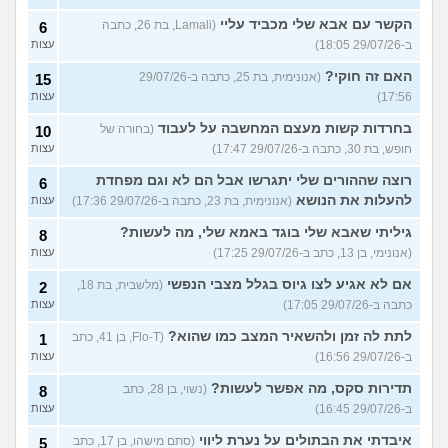
הקשר עם אבא שלי מכביד עליי
(Lamali, בת 26, כתבה
6
ב-29/07/26 18:05)
עצות
האם זה חוקי?
(אנונימית, בת 25, כתבה ב-29/07/26
15
17:56)
עצות
בחרדות קשות מעצם המחשבה על לעבוד
(בחורה של
10
חופש, בת 30, כתבה ב-29/07/26 17:47)
עצות
רוצה שההורים שלי יתגרשו אבל הם לא וגם מפחדת
6
להעלות את הנושא
(אנונימית, בת 23, כתבה ב-29/07/26 17:36)
עצות
גיליתי שאבא שלי בוגד באמא שלי, מה לעשות?
8
(אנונימי, בן 13, כתב ב-29/07/26 17:25)
עצות
אם לא אגיע לצו גיוס בגלל מצבי הנפשי
(מלשבית, בת 18,
2
כתבה ב-29/07/26 17:05)
עצות
לתת לה זמן ולהשאיר המצב כמו שהוא?
(Flo-T, בן 41, כתב
1
ב-29/07/26 16:56)
עצות
תדירות סקס, מה אפשר לעשות?
(נשוי, בן 28, כתב
8
ב-29/07/26 16:45)
עצות
איבדתי את הבתולים על נערת ליווי
(סתם מישהו, בן 17, כתב
5