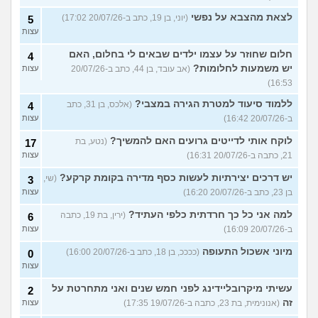
לצאת מהצבא על נפשי
(יוני, בן 19, כתב ב-20/07/26 17:02)
5
עצות
חלום שחוזר על עצמו ילדים שבאים לי בחלום, האם
4
יש משמעות לחלומות?
(אב עובד, בן 44, כתב ב-20/07/26
עצות
16:53)
ללמוד סיעוד למטרת הגירה במצבי?
(אלכס, בן 31, כתב
4
ב-20/07/26 16:42)
עצות
לוקח אותי לדייטים גרועים האם להמשיך?
(נטע, בת
17
21, כתבה ב-20/07/26 16:31)
עצות
יש דרכים יצירתיות לעשות כסף מדירה בקומת קרקע?
(שי,
3
בן 23, כתב ב-20/07/26 16:20)
עצות
למה אני כל כך חרדתית כלפי העתיד?
(ירין, בת 19, כתבה
6
ב-20/07/26 16:09)
עצות
מיוני אשכול התעופה
(ככככ, בן 18, כתב ב-20/07/26 16:00)
0
עצות
עשיתי מיקרובליידינג לפני חמש שנים ואני מתחרטת על
2
זה
(אנונימית, בת 23, כתבה ב-19/07/26 17:35)
עצות