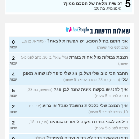
5
90)
רכושית מלאה של הסכם ממון?
(אנונימית, בת 26)
מרגיש תקוע במקום מבחינת
1
עבודה והחיים
(עוד אחד, בן 31)
עצות
איך לעזאזל בעל עסק יכול
3
לעשות פה כסף?
שאלות חדשות ב
(סתםאחד, בן
עצות
22)
אני חתום בחיל הטנא, יש אפשרות לצאת?
(עתודאי, בן 19,
0
איך להרוויח הרבה כסף?
4
(Lisa,
בן 22)
כתב לפני כ-4 שעות)
עצות
עצות
איך אני יכול להתעשר על ידי
הצבת גבולות מול אחות בוגרת
(גיל שואל, בן 30, כתב לפני כ-5
4
2
הקמת עסק בעצמי מאפס?
עצות
שעות)
עצות
(Alisa, בת 20)
החבר הכי טוב שלי ושל בן זוג שלי סיפר לנו שהוא מאונן
4
אוהב לבזבז יותר מידי, זה
4
בעייתי לחיות ככה?
(אוהב לבזבז,
עלי
עצות
(בדויה, בת 23, כתבה לפני כ-5 שעות)
עצות
בן 35)
איך להנגיש בקשה מינית שונה לבן זוג?
(חוששצ, בת 23,
5
האם כדאי למכור את הקרן
9
כתבה לפני כ-5 שעות)
עצות
כספית קסם אקטיב אירו?
עצות
(יפה, בת 31)
איך המצב שלי כלכלית נחשב? טוב? או גרוע
(ירין, בת
2
תשלום טיפ בקופה - זה הגיוני?
4
19, כתבה לפני כ-5 שעות)
עצות
(menahem, בן 21)
עצות
דילמה לגבי בחירת מקום לימודים גבוהים
(עדי, בת 18,
2
אמורה לקבל ירושה, מה לעשות
10
כתבה לפני כ-5 שעות)
עצות
עם הכסף?
(אנונימית, בת 24)
עצות
סימן שהקשר כבר לא בריא ועדיף להיפרד?
(אתלט
0