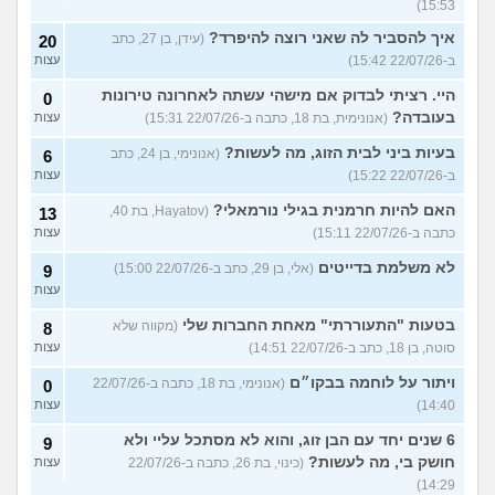
15:53)
איך להסביר לה שאני רוצה להיפרד?
(עידן, בן 27, כתב
20
ב-22/07/26 15:42)
עצות
היי. רציתי לבדוק אם מישהי עשתה לאחרונה טירונות
0
בעובדה?
(אנונימית, בת 18, כתבה ב-22/07/26 15:31)
עצות
בעיות ביני לבית הזוג, מה לעשות?
(אנונימי, בן 24, כתב
6
ב-22/07/26 15:22)
עצות
האם להיות חרמנית בגילי נורמאלי?
(Hayatov, בת 40,
13
כתבה ב-22/07/26 15:11)
עצות
לא משלמת בדייטים
(אלי, בן 29, כתב ב-22/07/26 15:00)
9
עצות
בטעות "התעוררתי" מאחת החברות שלי
(מקווה שלא
8
סוטה, בן 18, כתב ב-22/07/26 14:51)
עצות
ויתור על לוחמה בבקו״ם
(אנונימי, בת 18, כתבה ב-22/07/26
0
14:40)
עצות
6 שנים יחד עם הבן זוג, והוא לא מסתכל עליי ולא
9
חושק בי, מה לעשות?
(כינוי, בת 26, כתבה ב-22/07/26
עצות
14:29)