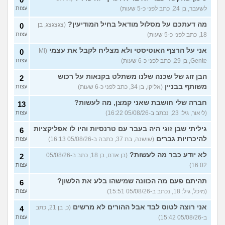
מרגישה בתחתית כלכלית,
18
לשעבר, בן 24, כתב לפני כ-5 שעות)
עצות
בעבודה בהכל יש לי סיבה?
עצות
(עמית, בת 24)
מה דעתכם על מסלול מודאל בחיל המודיעין?
(צגצגצג, בן
0
אם אני מוריד את המשוואה של
5
18, כתב לפני כ-5 שעות)
עצות
ההשוואה בצד האם אני ואישתי
עצות
במצב טוב?
(ריי מסטיריו, בן
אני על הרצף האוטיסטי ולא מצליח לקבל את עצמי
(Mi
0
29)
Gente, בן 29, כתב לפני כ-6 שעות)
עצות
עוד שאלות חדשות במדור
הבן זוג של שכנה שלנו משתלט בקנאות על רכוש
2
משותף בבניין
(אליקו, בן 34, כתב לפני כ-6 שעות)
עצות
חברה שלי חושבת שאני קמצן, מה לעשות?
13
(ליאור, גיל: 23, נכתב ב-05/08/26 16:22)
עצות
גיליתי שבן זוגי היה בעבר עם טרנסיות והיו לו אפליקציות
6
להיכרויות גברים
(שושנה, בת 37, כתבה ב-05/08/26 16:13)
עצות
לא יודע כבר מה לעשות?
(בן אדם, בן 18, כתב ב-05/08/26
2
16:02)
עצות
תהיתם פעם מה הכוונה שמישהו בלע את הלשון?
6
(מיכל, גיל: 18, נכתב ב-05/08/26 15:51)
עצות
אני רוצה לטוס לבד אבל ההורים לא מרשים
(כ, בן 21, כתב
4
ב-05/08/26 15:42)
עצות