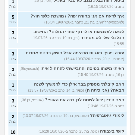
ביטול חוזה בגלל מצב לא סביר בעליל
(חסוי, בן 26,
1
כתב ב-19/07/26 16:15)
עצות
איך לדעת אם אני בחורה יפה? / מושכת כלפי חוץ?
5
(לאמפסיקהלחשוב, בת 21, כתבה ב-19/07/26 16:04)
עצות
לצאת לעצמאות או לרדוף אחרי החלום? החישוב
3
הכלכלי שלי לא מסתדר
(ירין, בת 19, כתבה ב-19/07/26
עצות
15:55)
עזרה ויעוץ: בזוגיות מדהימה אבל חושק בבנות אחרות
3
(אנונימי, בן 20, כתב ב-19/07/26 15:44)
עצות
ראיתי מישהו בטיסה והתביישתי להתחיל איתו
(Stoyosach,
3
בן 16, כתב ב-19/07/26 15:40)
עצות
האם קיבלתי מספיק בבר אילן כדי להמשיך לשנה
1
הבאה? (אני כיתה ח)
(כפיר, בן 14, כתב ב-19/07/26 13:57)
עצות
האם היריון יכול לשנות לכן ככה את האופי?
(אנונימי, בן 36,
3
כתב ב-19/07/26 13:46)
עצות
לימודי גיאוגרפיה?
(אנונימית, בת 19, כתבה ב-19/07/26 13:37)
2
עצות
קושי בעבודה
(נועה, בת 25, כתבה ב-16/07/26 16:28)
10