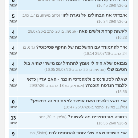
8
ב-29/07/26 16:45)
עצות
איבדתי את הבתולים על נערת ליווי
(סתם מישהו, בן 17, כתב
5
ב-29/07/26 16:34)
עצות
לעשות קרחת ולשים פאה
(אנונימי, בן 20, כתב ב-29/07/26
4
16:23)
עצות
איך להתמודד עם ההשלכות של התקף פסיכוטי?
(ג'וני, בן
4
24, כתב ב-29/07/26 16:14)
עצות
מבואס שלא היה לי אומץ להתחיל עם מישהי שהיא בול
4
הטעם שלי
(אנונימי, בן 25, כתב ב-29/07/26 16:05)
עצות
שאלה לסטודנטים ולמהנדסי תוכנה - האם עדיין כדאי
4
ללמוד הנדסת תוכנה?
(אסראא, בת 18, כתבה ב-29/07/26
עצות
15:56)
אני כרגע רלשית האם אפשר לצאת קצונה במשאן?
0
(טל11, בת 19, כתבה ב-26/07/26 16:47)
עצות
בחורה אובססיבית מה לעשות?
(אלירן, בן 30, כתב
13
ב-26/07/26 16:36)
עצות
אני חושדת שאח שלי עומד להסתפח לכת
(Sister, בת
9