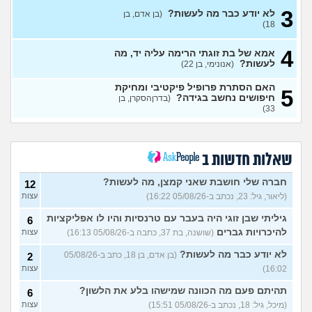
3
לא יודע כבר מה לעשות?
(בן אדם, בן
מתכננת חתונה ראשונה, יש
7
18)
לכם עצות?
(א, בת 28)
עצות
4
האם מה שאני מרגיש זה הגיוני
אמא של בת זוגתי הרימה עליה יד, מה
8
ותקין?
לעשות?
(לירון, בן 31)
(אנונימי, בן 22)
עצות
איך להתגבר על רצון לקשר
12
האם הסתרת פרופיל פיקטיבי ומחיקת
5
לפני הזמן?
(אנונימית, בת 21)
חיפושים נחשב בגידה?
עצות
(בדרןהסקרן, בן
33)
כשאתם רואים מישהי ברשתות
13
החברתיות שהכול אצלה סביב
עצות
הבילויים, זה מוריד לכם?
(לחם ושעשועים, בן 36)
שאלות חדשות ב
כשרבתי עם בת הזוג שלי,
13
דחפתי אותה מתוך כעס. איך
חברה שלי חושבת שאני קמצן, מה לעשות?
עצות
12
להתמודד?
(אלכס, שם בדוי, בן
(ליאור, גיל: 23, נכתב ב-05/08/26 16:22)
עצות
40)
גיליתי שבן זוגי היה בעבר עם טרנסיות והיו לו אפליקציות
6
איך להסביר לה שאני רוצה
20
להיכרויות גברים
(שושנה, בת 37, כתבה ב-05/08/26 16:13)
עצות
להיפרד?
(עידן, בן 27)
עצות
לא יודע כבר מה לעשות?
(בן אדם, בן 18, כתב ב-05/08/26
2
בעיות ביני לבית הזוג, מה
6
לעשות?
(אנונימי, בן 24)
16:02)
עצות
עצות
לא משלמת בדייטים
תהיתם פעם מה הכוונה שמישהו בלע את הלשון?
(אלי, בן
9
6
עצות
29)
(מיכל, גיל: 18, נכתב ב-05/08/26 15:51)
עצות