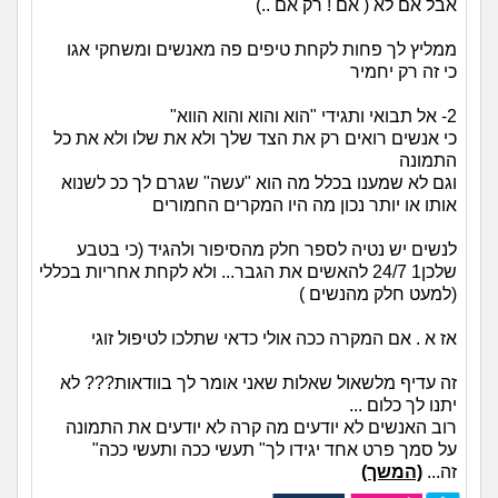
אבל אם לא ( אם ! רק אם ..)
ממליץ לך פחות לקחת טיפים פה מאנשים ומשחקי אגו
כי זה רק יחמיר
2- אל תבואי ותגידי "הוא והוא והוא הווא"
כי אנשים רואים רק את הצד שלך ולא את שלו ולא את כל
התמונה
וגם לא שמענו בכלל מה הוא "עשה" שגרם לך ככ לשנוא
אותו או יותר נכון מה היו המקרים החמורים
לנשים יש נטיה לספר חלק מהסיפור ולהגיד (כי בטבע
שלכן1 24/7 להאשים את הגבר... ולא לקחת אחריות בכללי
(למעט חלק מהנשים )
אז א . אם המקרה ככה אולי כדאי שתלכו לטיפול זוגי
זה עדיף מלשאול שאלות שאני אומר לך בוודאות??? לא
יתנו לך כלום ...
רוב האנשים לא יודעים מה קרה לא יודעים את התמונה
על סמך פרט אחד יגידו לך" תעשי ככה ותעשי ככה"
זה...
(המשך)