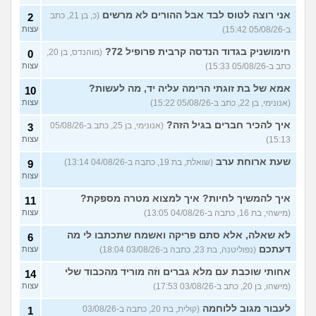
יוצאת איתו היום לדייט ראשון
3
אני רוצה לטוס לבד אבל ההורים לא מרשים
(כ, בן 21, כתב
2
(אנונימית, בת 18)
עצות
ב-05/08/26 15:42)
עצות
להתחיל עם בנות בים/ הליכה
8
חימושניק בגדוד הנדסה קרבית פרופיל 72?
(מוהנדס, בן 20,
0
בטיילת או מועדון?
(רואי, בן
עצות
כתב ב-05/08/26 15:33)
עצות
26)
לוקח אותי לדייטים גרועים
אמא של בת זוגתי הרימה עליה יד, מה לעשות?
17
10
האם להמשיך?
(נטע, בת 21)
עצות
(אנונימי, בן 22, כתב ב-05/08/26 15:22)
עצות
איך להכיר חברים בגיל הזה?
עוד שאלות חדשות במדור
(אנונימי, בן 25, כתב ב-05/08/26
3
15:13)
עצות
שעת ארוחת ערב
(שואלת, בת 19, כתבה ב-04/08/26 13:14)
9
עצות
איך להמשיך לחיות? איך למצוא מטרה מספקת?
11
(מישהי, בת 16, כתבה ב-04/08/26 13:05)
עצות
לא שאלה, אלא סתם פריקה ואשמח שתכתבו לי מה
6
דעתכם
(נפוליטנה, בת 23, כתבה ב-03/08/26 18:04)
עצות
אחותי שוכבת עם מלא גברים וזה מוריד מהכבוד שלי
14
(מישהו, בן 20, כתב ב-03/08/26 17:53)
עצות
לעבור מגוב ללוחמה
(קולית, בת 20, כתבה ב-03/08/26
1