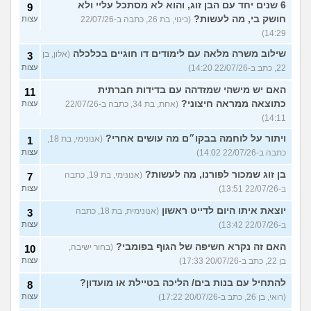
6 שנים יחד עם הבן זוג, והוא לא מסתכל עליי ולא
9
חושק בי, מה לעשות?
(כינוי, בת 26, כתבה ב-22/07/26
עצות
14:29)
שילוב משרה מלאה עם לימודים דו חוגיים בכלכלה
(אלון, בן
3
22, כתב ב-22/07/26 14:20)
עצות
האם יש מישהי שמזדהה עם בדידות חברתית
11
כתוצאה ממראה חיצוני?
(אחת, בת 34, כתבה ב-22/07/26
עצות
14:11)
ויתור על לוחמה בבקו״ם מה עושים אחרי?
(אנונימי, בת 18,
1
כתבה ב-22/07/26 14:02)
עצות
בן זוג שמכור לפורנו, מה לעשות?
(אנונימי, בת 19, כתבה
7
ב-22/07/26 13:51)
עצות
יוצאת איתו היום לדייט ראשון
(אנונימית, בת 18, כתבה
3
ב-22/07/26 13:42)
עצות
האם זה נקרא חשיפה של הגוף בפומבי?
(בחור ישיבה,
10
בן 22, כתב ב-20/07/26 17:33)
עצות
להתחיל עם בנות בים/ הליכה בטיילת או מועדון?
8
(רואי, בן 26, כתב ב-20/07/26 17:22)
עצות