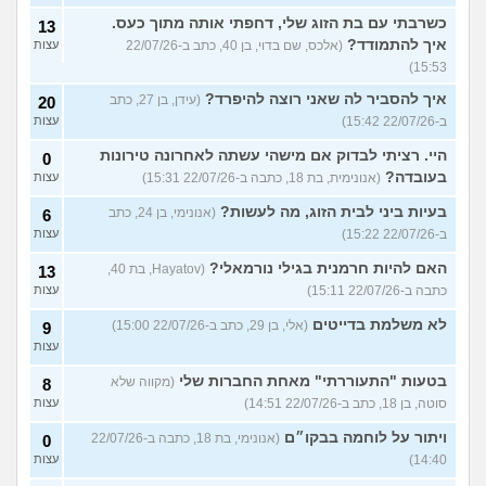
כשרבתי עם בת הזוג שלי, דחפתי אותה מתוך כעס.
13
איך להתמודד?
(אלכס, שם בדוי, בן 40, כתב ב-22/07/26
עצות
15:53)
איך להסביר לה שאני רוצה להיפרד?
(עידן, בן 27, כתב
20
ב-22/07/26 15:42)
עצות
היי. רציתי לבדוק אם מישהי עשתה לאחרונה טירונות
0
בעובדה?
(אנונימית, בת 18, כתבה ב-22/07/26 15:31)
עצות
בעיות ביני לבית הזוג, מה לעשות?
(אנונימי, בן 24, כתב
6
ב-22/07/26 15:22)
עצות
האם להיות חרמנית בגילי נורמאלי?
(Hayatov, בת 40,
13
כתבה ב-22/07/26 15:11)
עצות
לא משלמת בדייטים
(אלי, בן 29, כתב ב-22/07/26 15:00)
9
עצות
בטעות "התעוררתי" מאחת החברות שלי
(מקווה שלא
8
סוטה, בן 18, כתב ב-22/07/26 14:51)
עצות
ויתור על לוחמה בבקו״ם
(אנונימי, בת 18, כתבה ב-22/07/26
0
14:40)
עצות