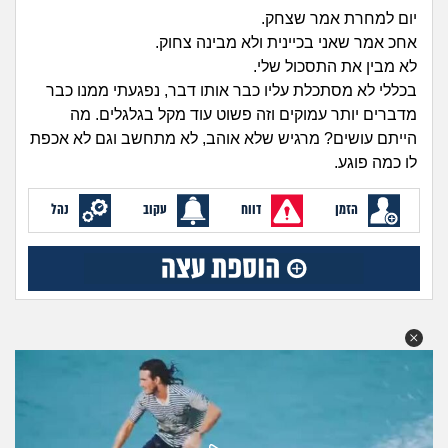
זוגיות
חיפוש שאלות
יום למחרת אמר שצחק.
אחכ אמר שאני בכיינית ולא מבינה צחוק.
|
היריון ולידה
הרשמה
התחברות
לא מבין את התסכול שלי.
בכללי לא מסתכלת עליו כבר אותו דבר, נפגעתי ממנו כבר
הורות ומשפחה
מדברים יותר עמוקים וזה פשוט עוד מקל בגלגלים. מה
הייתם עושים? מרגיש שלא אוהב, לא מתחשב וגם לא אכפת
מתבגרים
לו כמה פוגע.
מהבקו"ם... ועד מתי?!
הזמן
דווח
עקוב
נהל
לימודים וסטודנטים
עבודה וקריירה
חברים ואנשים
בית, שכנים ושותפים