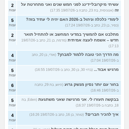
עשיתי מיקרובליידינג לפני חמש שנים ואני מתחרטת על
2
זה
(אנונימית, בת 23, כתבה ב-19/07/26 17:35)
עצות
לימודי כלכלה וניהול ב-2026 האם יהיה לי עתיד בזה?
5
(כפיר, בן 23, כתב ב-19/07/26 17:24)
עצות
מתלבט אם להמשיך במדעי המחשב או להתחיל תואר
2
חדש – אשמח לעצה אמיתית
(מדמח, בן 21, כתב ב-19/07/26
עצות
17:13)
מה הדרך הכי טובה ללמוד למבחן?
(אודי, בן 20, כתב
4
ב-19/07/26 17:04)
עצות
מרגיש אבוד...
(בדוי 30, בן 30, כתב ב-19/07/26 16:55)
5
עצות
בחור עם יותר נסיון מנשק גרוע
(היוש, בת 29, כתבה
6
ב-19/07/26 16:46)
עצות
בבקשה תעזרו לי. אני מרגישה שאני משתגעת
(Eden, בת
5
18, כתבה ב-19/07/26 16:37)
עצות
איך להכיר חברים?
(טוהר, בן 16, כתב ב-19/07/26 16:26)
4
עצות