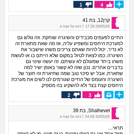
1
4
קרן12, בת 41
|
28/05/26 17:29
דווח על עצה זו
החיים לפעמים מכבידים והשיגרה שוחקת. וזה גולש גם
למערכת היחסים ומשפיע עליה, אז מה שאת מתארת זה
לא נדיר. יכול להיות שאתם צריכים משהו שישבור את
השיגרה. כמו לצאת לטיול במקום שלא הייתם בו או לעשות
משהו ביחד שמעולם לא עשיתם. זה יעשה שינוי גם
בדברים אחרים. נכון שזה לא קשור באופן ישיר למה
שתארת, אבל יש סיכוי טוב שמה שתיארת זה תוצר של
השיגרה והעומס של החיים שגורמים לנו לשים את מערכת
היחסים קצת בצד ולא להשקיע בה מספיק.
2
3
Shalhevet, בת 39
|
30/05/26 04:09
דווח על עצה זו
תראי…
מצד אחד אני גם הייתי נפגעת. כי זה פוגע. מי לא הייתה