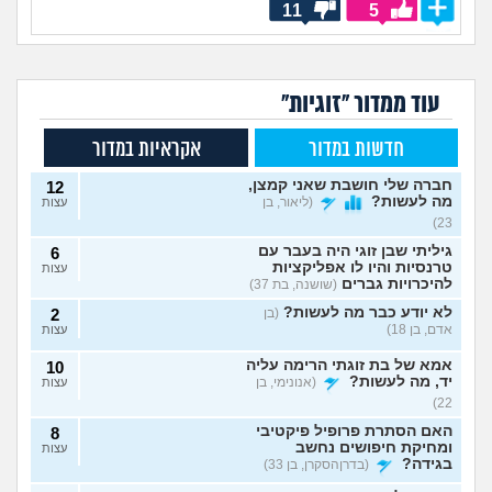
11
5
עוד ממדור "זוגיות"
חדשות במדור
אקראיות במדור
חברה שלי חושבת שאני קמצן,
12
מה לעשות?
(ליאור, בן
עצות
23)
גיליתי שבן זוגי היה בעבר עם
6
טרנסיות והיו לו אפליקציות
עצות
להיכרויות גברים
(שושנה, בת 37)
לא יודע כבר מה לעשות?
(בן
2
אדם, בן 18)
עצות
אמא של בת זוגתי הרימה עליה
10
יד, מה לעשות?
(אנונימי, בן
עצות
22)
האם הסתרת פרופיל פיקטיבי
8
ומחיקת חיפושים נחשב
עצות
בגידה?
(בדרןהסקרן, בן 33)