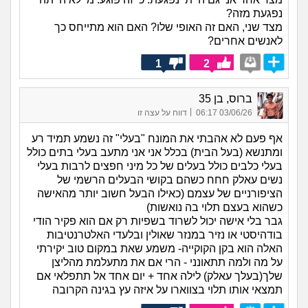
נפגעת מזה?
מצד שני, האם זה האופי שלו? האם הוא מתייחס כך
לאנשים אחרים?
1
2
ברוס, בן 35
|
03/06/26 06:17
דווח על עצה זו
אף פעם לא אהבתי את המונח "בעלי" זה נשמע תמיד רע
ומתנשא (בעל הבית) בכלל אני אני מתעב בעלי בתים כולל
בעלי כלבים כולל בעלים של כל מיני חפצים לרבות בעלי
נשים עאלק חחח כשהם בקושי הבעלים הרשמי של
הציפורניים של עצמם (כאילו הבעל חשוב יותר מהאישה
כשהוא בעצם תלוי בה נואשות)
גבר בלי אישה יכול לשרוד בשפיות רק אם הוא פקיר הודי
בודהיסטי או נזיר במנזר שאולין ובלעדי האלטרנטיבות
האלה הוא בקן הקוקייה- משמע שאת במקום טוב יקירתי
על מה ולמה תתאונני - הרי אם את מתעלמת מהליצן
שלך(בעלך עאלק) לילה אחד + יום אחד אל תתפלאי אם
תמצאי אותו תלוי בצווארו על איזה עץ בגינה הקרובה