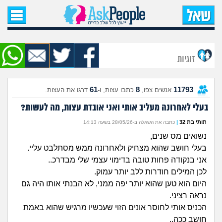
עמוד הבית
שאל שאלה
זוגיות
שאלות חדשות
61
8
11793
אנשים צפו,
כתבו עצות, ו-
דרגו את העצות.
שאלות שעוררו עניין
בעלי לאחרונה מעליב אותי ואני אובדת עצות, מה לעשות?
עצות חדשות
תותי בת 32
|
כתבה את השאלה ב-28/05/26 בשעה 14:13
נשואים מס שנים,
מה קורה כאן?
בעלי חושב שהוא מצחיק ולאחרונה ממש מסתלבט עליי.
אני בנקודה פחות טובה בדימוי עצמי שלי מבדרכ..
מתחם הטיפים
לכן המילים חודרות ללב יותר עמוק.
היום הוא טען שהוא יותר יפה ממני, לא הבנתי אותו היה גם
נראה רציני.
מדורים
הכניס אותי לחוסר אונים הזוי שעכשיו מרגיש שהוא באמת
חושב ככה..