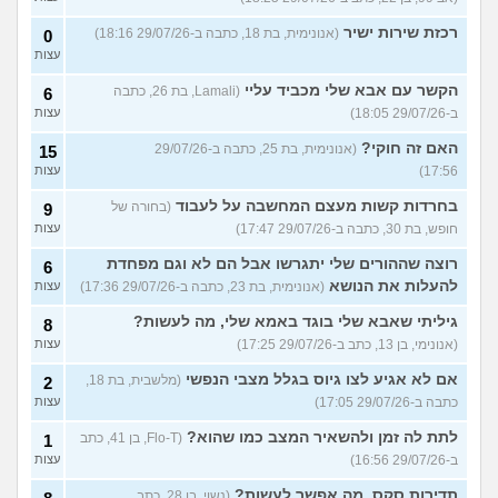
רכזת שירות ישיר
(אנונימית, בת 18, כתבה ב-29/07/26 18:16)
0
עצות
הקשר עם אבא שלי מכביד עליי
(Lamali, בת 26, כתבה
6
ב-29/07/26 18:05)
עצות
האם זה חוקי?
(אנונימית, בת 25, כתבה ב-29/07/26
15
17:56)
עצות
בחרדות קשות מעצם המחשבה על לעבוד
(בחורה של
9
חופש, בת 30, כתבה ב-29/07/26 17:47)
עצות
רוצה שההורים שלי יתגרשו אבל הם לא וגם מפחדת
6
להעלות את הנושא
(אנונימית, בת 23, כתבה ב-29/07/26 17:36)
עצות
גיליתי שאבא שלי בוגד באמא שלי, מה לעשות?
8
(אנונימי, בן 13, כתב ב-29/07/26 17:25)
עצות
אם לא אגיע לצו גיוס בגלל מצבי הנפשי
(מלשבית, בת 18,
2
כתבה ב-29/07/26 17:05)
עצות
לתת לה זמן ולהשאיר המצב כמו שהוא?
(Flo-T, בן 41, כתב
1
ב-29/07/26 16:56)
עצות
תדירות סקס, מה אפשר לעשות?
(נשוי, בן 28, כתב