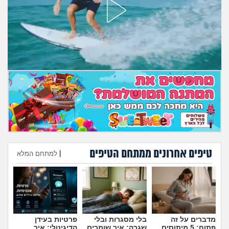
מה שעובר עליי
שומרים על הגוף
פיננסי וכלכלה
בין הסדינים
חיות מחמד
יוקר המחיה
טיפים אחרונים ממתחם הטיפים
|
למתחם המלא
גאווה
הוספת טיפ
מדברים על זה
בלי מסגרות ובלי
פרטיות בעידן
פתוח: 5 מיתוסים
שגרה: איך שומרים
הדיגיטלי: איך