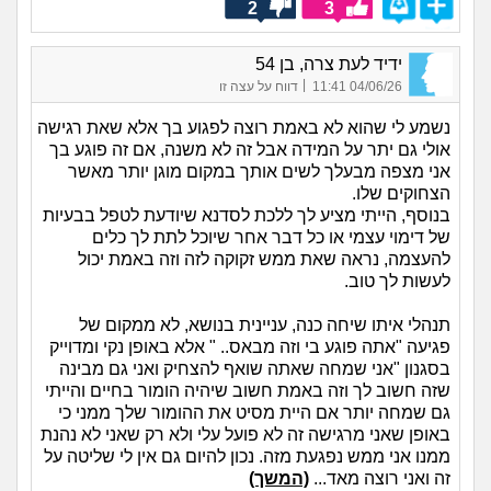
2
3
ידיד לעת צרה, בן 54
|
04/06/26 11:41
דווח על עצה זו
נשמע לי שהוא לא באמת רוצה לפגוע בך אלא שאת רגישה
אולי גם יתר על המידה אבל זה לא משנה, אם זה פוגע בך
אני מצפה מבעלך לשים אותך במקום מוגן יותר מאשר
הצחוקים שלו.
בנוסף, הייתי מציע לך ללכת לסדנא שיודעת לטפל בבעיות
של דימוי עצמי או כל דבר אחר שיוכל לתת לך כלים
להעצמה, נראה שאת ממש זקוקה לזה וזה באמת יכול
לעשות לך טוב.
תנהלי איתו שיחה כנה, עניינית בנושא, לא ממקום של
פגיעה "אתה פוגע בי וזה מבאס.. " אלא באופן נקי ומדוייק
בסגנון "אני שמחה שאתה שואף להצחיק ואני גם מבינה
שזה חשוב לך וזה באמת חשוב שיהיה הומור בחיים והייתי
גם שמחה יותר אם היית מסיט את ההומור שלך ממני כי
באופן שאני מרגישה זה לא פועל עלי ולא רק שאני לא נהנת
ממנו אני ממש נפגעת מזה. נכון להיום גם אין לי שליטה על
זה ואני רוצה מאד...
(המשך)