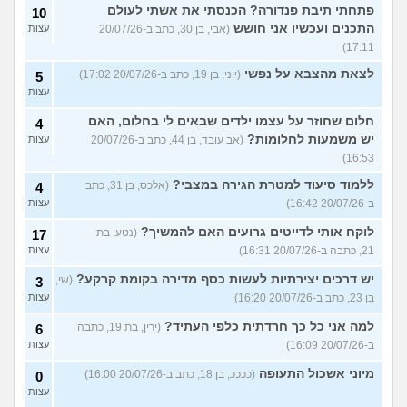
פתחתי תיבת פנדורה? הכנסתי את אשתי לעולם
10
התכנים ועכשיו אני חושש
(אבי, בן 30, כתב ב-20/07/26
עצות
17:11)
לצאת מהצבא על נפשי
(יוני, בן 19, כתב ב-20/07/26 17:02)
5
עצות
חלום שחוזר על עצמו ילדים שבאים לי בחלום, האם
4
יש משמעות לחלומות?
(אב עובד, בן 44, כתב ב-20/07/26
עצות
16:53)
ללמוד סיעוד למטרת הגירה במצבי?
(אלכס, בן 31, כתב
4
ב-20/07/26 16:42)
עצות
לוקח אותי לדייטים גרועים האם להמשיך?
(נטע, בת
17
21, כתבה ב-20/07/26 16:31)
עצות
יש דרכים יצירתיות לעשות כסף מדירה בקומת קרקע?
(שי,
3
בן 23, כתב ב-20/07/26 16:20)
עצות
למה אני כל כך חרדתית כלפי העתיד?
(ירין, בת 19, כתבה
6
ב-20/07/26 16:09)
עצות
מיוני אשכול התעופה
(ככככ, בן 18, כתב ב-20/07/26 16:00)
0
עצות