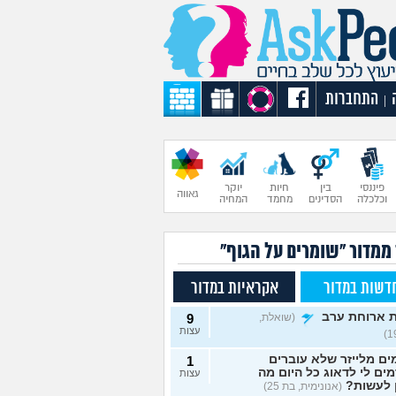
התחברות
|
פיננסי
בין
חיות
יוקר
גאווה
וכלכלה
הסדינים
מחמד
המחיה
 ממדור "שומרים על הגוף"
דשות במדור
אקראיות במדור
 ארוחת ערב
(שואלת,
9
עצות
ם מלייזר שלא עוברים
1
מים לי לדאוג כל היום מה
עצות
 לעשות?
(אנונימית, בת 25)