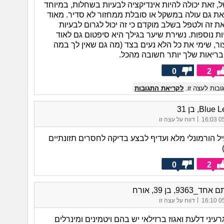
 זאת יכולה להיות אינדיקציה לבעיות בשחלות, במיוחד
ת גם עולה במשקל או סובלת ממחזור לא סדיר. מאוד
ת זה ולטפל בשלב מוקדם כי זה יכול לגרום לבעיות
ות נוספות. נשירת שיער בגילך היא סיפטום גם לאוד
ור, שימי את כל הלא נעים בצד (מה גם שאין לך במה
בריאות שלך יותר חשובה מהכל.
0
2
בות לעצה זו.
לקריאת התגובות
Blu, בן 31
|
05/
דווח על עצה זו
ל הורמונלי מלא ועדיף לבצע בדיקה לחסרים תזונתיים
0
2
9363, בן 39, אורח
|
05/
דווח על עצה זו
רעיני דלעת ואגוז ברזילאי יש בהם ויטמינים ומינרלים