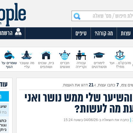
הרשמה
עצות
מה קורה?
טיפים
מהבקו"ם... ועד
לימודים
עבודה
חברים
בית, שכנים
מה שעובר
שומרים על
מתי?!
וסטודנטים
וקריירה
ואנשים
ושותפים
עליי
הגוף
עוד
21
7
ים צפו,
כתבו עצות, ו-
דרגו את העצות.
ת 16, והשיער שלי ממש נושר ואני
ח
עת מה לעשות?
שעת
בת 19)
|
כתבה את השאלה ב-04/06/26 בשעה 15:24
כתמי
וגור
ניתן