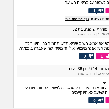
ם לשמור על בריאות השיער
1
בות לעצה זו.
לקריאת התגובות
ורחת שושנה, בת 32
|
09/
דווח על עצה זו
ף את אמא, חשוב שהיא תדע ותתמוך בך, ותעזור לך
ות אצל אנשי מקצוע. אולי זה משהו שהיא עברה בעצמה?
0
1
57, בן 36, אורח
|
06/
דווח על עצה זו
ופא
יעזור אז התערבות קוסמטית כלשהי... לפחות היום יש
ת שפעם לא היו קיימים.
0