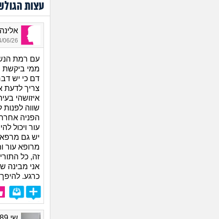
עצות הגולש
אלינה, 
06/26 15:40
עם רמת הנש
ממי ביקשת ה
דם כי יש דב
צריך לדעת א
איזושהי בעי
שווה לפנות ל
הפניה אחרת 
עור ויכול לה
יש גם מרפאו
מרופא עור ו
זה, כל התורי
אני מבינה ש
כרגע. להיפך, 
שי 1989, בת 37