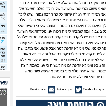
ודעת איך להתחיל את השאלה אבל אני פשוט אתחיל כבר
למה
כך נ
אני פשוט מרגישה שהשיער שלי הולך ונעלם השיער שלי
ני תמיד הייתי רגילה שהוא כל כך הרבה נפוח ושיש לי כל
לעש
(אנונימ
 וכמה חודשים האחרונים אני שמה לב שהוא הולך ונעלם
לך ונעלם ככה נעלם גם הביטחון העצמי שלי כי השיער שלי
עד 
(נערה,
 בשבילי ומה שמביא לי את הכוח אני מסרקת את השיער
ויות אדירות יש לי קרחות בקרקפת ברמה עצומה ואפילו על
מרגי
ים שלי ועל הרצפה אני רואה את השערות שלי ואני קצת
 לאמא שלי אני לא יודעת למה אבל פשוט אני מתביישת
האם
בדי
ה לפנות קבעתי תור לבדיקת דם אבל זה עדיין זה מאוד
ממר
אני לא יודעת מה לעשות כי זה מאוד משפיע עליי ואני לא
34)
ה נובע ואני לא יודעת גם מה לעשות כי אני באמת רוצה
עשית
חמש
צמח ושהוא יהיה מלא ואני באמת מרגישה שזה ממש
זה
(א
ום יום שלי ואני לא יודעת מה לעשות
איך 
שאלו
/ מו
יש לי
(לאמפ
שתף ב-Facebook
צייץ ב-twitter
שלח ב-Email
עובר,
האם 
יכולה
להו
(שואלת