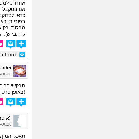
אחרות. למשל,
אם במקבלי א
כדאי לבדוק א
בפוריות ובעי
מחלות. בקיצ
להתבייש). ה
נכתבו
1
תגו
e Leader
06/26 16:03
תבקשי פרופי
(באופן פרטי)
לא סתם אחד_
06/26 16:10
תאכלי המון ג