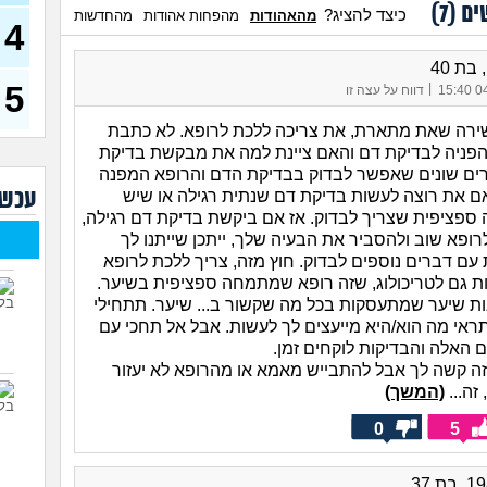
ים (
7
)
(אנונימ
כיצד להציג?
מהאהודות
מהפחות אהודות
מהחדשות
4
רופא
הטיפ
בת 40
5
|
עד כ
04/
דווח על עצה זו
באופ
צרי
ירה שאת מתארת, את צריכה ללכת לרופא. לא כתבת
פניה לבדיקת דם והאם ציינת למה את מבקשת בדיקת
האם
טובי
רים שונים שאפשר לבדוק בבדיקת הדם והרופא המפנה
עכשי
ם את רוצה לעשות בדיקת דם שנתית רגילה או שיש
ה ספציפית שצריך לבדוק. אז אם ביקשת בדיקת דם רגילה,
ואני
רופא שוב ולהסביר את הבעיה שלך, ייתכן שייתנו לך
(אליאנ
עם דברים נוספים לבדוק. חוץ מזה, צריך ללכת לרופא
צלול
יות גם לטריכולוג, שזה רופא שמתמחה ספציפית בשיער.
לעש
ת שיער שמתעסקות בכל מה שקשור ב... שיער. תתחילי
גבר 
תראי מה הוא/היא מייעצים לך לעשות. אבל אל תחכי עם
ם האלה והבדיקות לוקחים זמן.
זה קשה לך אבל להתבייש מאמא או מהרופא לא יעזור
זה...
(המשך)
0
5