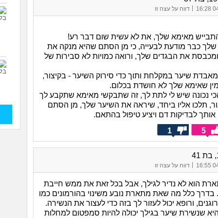
|
04/
דווח על עצה זו
התבייש מאימא שלך, את לא עשית שום דבר רע!
שלך כבר מודעת לבעייה, כי מן הסתם שהיא מנקה את
מכבסת את הבגדים שלך, ורואה כמויות לא סבירות של
 מאבדת שיער במקלחת ותוך כדי סירוק השיער - בקיצור,
ין שאימא שלך לא חושדת בכלום.
הכי נכונה שיש לי לתת לך, זה שתבקשי מאימא שתקבע לך
ור, תלכו אליו ביחד, שיראה את השיער שלך, מן הסתם
אותך לבדיקות דם ויציע טיפול בהתאם.
1
5
|
04/
דווח על עצה זו
ת הוא לא נדיר לגילך, אבל בכל זאת את ממש חייבת
 בדרך כלל מה שאת מתארת נובע משינוי בהורמונים כמו
גנים, ורופא יכול לעזור לך בזה כדי לעצור את הנשירה.
יא שנשירת שיער בגילך יכולה להיות סמפטום למחלות