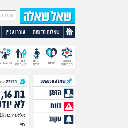
שאלות חדשות
עוררו עניין
המצב
היריון
הורות
זוגיות
מתבגרים
הבטחוני
ולידה
ומשפחה
שאלה
396850
27711
אנש
ב
הזמן
לא יוד
דווח
אליאנה בת 16
עקוב
היי