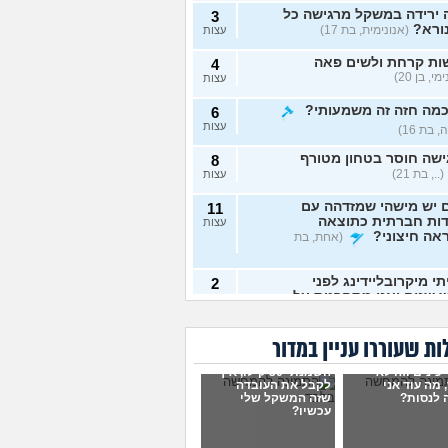
 ירידה במשקל מרגישה כל
3
ורא?
(אנונימית, בת 17)
עצות
ות קרחת ולשים פאה
4
י, בן 20)
עצות
כמה חזה זה משמעותי?
6
עצות
 בת 16)
שה חוסר בטחון מטורף
8
(.., בת 21)
עצות
 יש מישהי שמזדהה עם
11
דות חברתית כתוצאה
עצות
אה חיצוני?
(אחת, בת
י מיקרובליידינג לפני
2
 שנים ואני מתחרטת על
עצות
נונימית, בת 23)
לדעת אם אני בחורה יפה?
5
ת שעוררו עניין במדור
שכת כלפי חוץ?
עצות
 כינים וזה לא
סיקהלחשוב, בת 21)
השמנתי 30 קילו, איך
 מה עוד אני
לקבל את העובדה
אימוני כח יעילים יותר
 לנסות?
שזה המשקל שלי
6
עכשיו?
רדה מהירה במשקל גוף?
עצות
, בת 19)