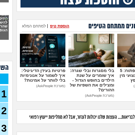
יש 
מי 
בן 24)
אחרי
פריצ
החיס
להשמי
26)
נים ממתחם הטיפים
הוספת טיפ
|
למתחם המלא
שהרס
הגופנ
איך 
עצמ
יש ל
לשנה
(אנונ
הן ל
השא
(אריה, 
מדברים על זה פתוח: 5
בלי מסגרות ובלי שגרה:
פרטיות בעידן הדיגיטלי:
ועי מין
איך שומרים על שנת
איך לשמור על אנונימיות
איך 
פץ
הילדים בחופש הגדול -
בלי לוותר על אמינות?
המש
ומצילים את השפיות של
(מערכת AskPeople)
ההורים?
1
בעלי
(מערכת AskPeople)
על ר
בת 32)
2
מהי 
לכמ
ריאות... העצות שלנו יכולות לעזור, אבל לא מחליפות ייעוץ רפואי
(THEBESTAMANCANGET, בן 22)
3
אני 
לעשו