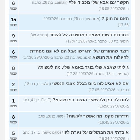
הקשר עם אבא שלי מכביד עליי
(Lamali, בת 26, כתבה
6
ב-29/07/26 18:05)
עצות
האם זה חוקי?
(אנונימית, בת 25, כתבה ב-29/07/26
15
17:56)
עצות
בחרדות קשות מעצם המחשבה על לעבוד
(בחורה של
9
חופש, בת 30, כתבה ב-29/07/26 17:47)
עצות
רוצה שההורים שלי יתגרשו אבל הם לא וגם מפחדת
6
להעלות את הנושא
(אנונימית, בת 23, כתבה ב-29/07/26 17:36)
עצות
גיליתי שאבא שלי בוגד באמא שלי, מה לעשות?
8
(אנונימי, בן 13, כתב ב-29/07/26 17:25)
עצות
אם לא אגיע לצו גיוס בגלל מצבי הנפשי
(מלשבית, בת 18,
2
כתבה ב-29/07/26 17:05)
עצות
לתת לה זמן ולהשאיר המצב כמו שהוא?
(Flo-T, בן 41, כתב
1
ב-29/07/26 16:56)
עצות
תדירות סקס, מה אפשר לעשות?
(נשוי, בן 28, כתב
8
ב-29/07/26 16:45)
עצות
איבדתי את הבתולים על נערת ליווי
(סתם מישהו, בן 17, כתב
5
ב-29/07/26 16:34)
עצות