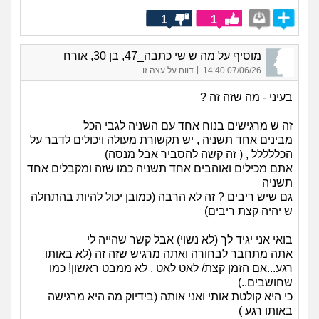
1
1
מוסיף על מה ש שי כתבה_47, בן 30, אורח
|
07/06/26 14:40
דווח על עצה זו
בעיני - מה שזה זה ?
זה ש מרגישים בנוח אחד עם השניה לגבי הכל
מבינים אחד תשניה , יש תקשורת מעולה ויכולים לדבר על
הכללללל , ( זה קשה להסביר אבל מנסה)
אתם מכילים ואוהבים אחד תשניה כמו שזה ומקבלים אחד
תשניה
גם שיש ריבים ? זה לא הרבה (כמובן יכול להיות בהתחלה
ש יהיה קצת ריבים)
בואי אני יגיד לך (לא נשוי) אבל קשר שהייה לי
אתה מתחבר לבחורה ואתה מרגיש שזה זה (לא באותו
רגע...אם הזמן קצת/ לאט לאט . לא ממבט ראשון! כמו
שחושבים..)
כי היא קולטת אותי ואני אותה (בידיוק מה היא מרגישה
באותו רגע )