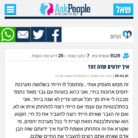
עמוד הבית
שאל שאלה
זוגיות
שאלות חדשות
20
7
9129
אנשים צפו,
כתבו עצות, ו-
דרגו את העצות.
שאלות שעוררו עניין
איך יודעים שזה זה?
עצות חדשות
חן בת 24
|
כתבה את השאלה ב-07/06/26 בשעה 11:06
זה ממש מעסיק אותי , ומתסכל !!! הייתי בשלושה מערכות
מה קורה כאן?
יחסים ארוכות בחיי, ואני כרגע בזוגיות עם גבר מאוד נחמד
סבבה לי איתו סך הכל אנחנו עדיין לא שנה ביחד, ואני
מתחם הטיפים
בהתלבטויות עם עצמי אם הייתי רוצה להתחתן איתו או לא,
ואם זה הגבר שאיתו הייתי רוצה להעביר את כל חיי, הקטע
מדורים
הוא שההתלבטות הזאת קורית לי בכל מערכת יחסים, מי
שקורא את זה והתחתן אשמח לדעת איך ידעתם שזה הבן
אדם שאיתו אתם רוצים להעביר את החיים שלכם.