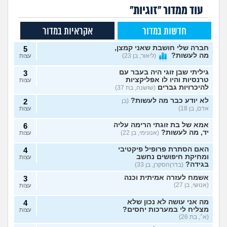
עוד ממדור "זוגיות"
חדשות במדור
אקראיות במדור
חברה שלי חושבת שאני קמצן,
5
מה לעשות?
(ליאור, בן 23)
עצות
גיליתי שבן זוגי היה בעבר עם
3
טרנסיות והיו לו אפליקציות
עצות
להיכרויות גברים
(שושנה, בת 37)
לא יודע כבר מה לעשות?
(בן
2
אדם, בן 18)
עצות
אמא של בת זוגתי הרימה עליה
6
יד, מה לעשות?
(אנונימי, בן 22)
עצות
האם הסתרת פרופיל פיקטיבי
4
ומחיקת חיפושים נחשב
עצות
בגידה?
(בדרןהסקרן, בן 33)
אשמח לעזרה אמיתית וכנה
3
(אנושי, בן 27)
עצות
מה אני עושה לא נכון שלא
4
מצליח לי במערכות יחסים?
עצות
(א׳, בת 26)