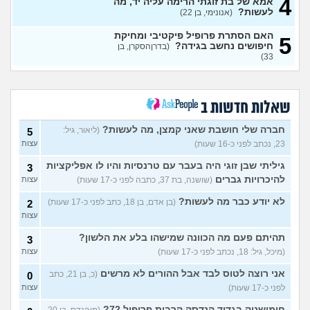
4
אמא של בת זוגתי הרימה עליה יד, מה
לעשות?
(אנונימי, בן 22)
איך להתגבר על רצון לקשר
12
לפני הזמן?
(אנונימית, בת 21)
עצות
האם הסתרת פרופיל פיקטיבי ומחיקת
5
חיפושים נחשב בגידה?
(בדרןהסקרן, בן
כשאתם רואים מישהי ברשתות
13
33)
החברתיות שהכול אצלה סביב
עצות
הבילויים, זה מוריד לכם?
(לחם ושעשועים, בן 36)
כשרבתי עם בת הזוג שלי,
12
שאלות חדשות ב
דחפתי אותה מתוך כעס. איך
עצות
להתמודד?
(אלכס, שם בדוי, בן
חברה שלי חושבת שאני קמצן, מה לעשות?
(ליאור, גיל:
5
40)
23, נכתב לפני כ-16 שעות)
עצות
איך להסביר לה שאני רוצה
20
להיפרד?
(עידן, בן 27)
עצות
גיליתי שבן זוגי היה בעבר עם טרנסיות והיו לו אפליקציות
3
להיכרויות גברים
(שושנה, בת 37, כתבה לפני כ-17 שעות)
עצות
בעיות ביני לבית הזוג, מה
6
לעשות?
(אנונימי, בן 24)
עצות
לא יודע כבר מה לעשות?
(בן אדם, בן 18, כתב לפני כ-17 שעות)
2
עצות
לא משלמת בדייטים
(אלי, בן
9
עצות
29)
תהיתם פעם מה הכוונה שמישהו בלע את הלשון?
3
יוצאת איתו היום לדייט ראשון
(מיכל, גיל: 18, נכתב לפני כ-17 שעות)
3
עצות
(אנונימית, בת 18)
עצות
אני רוצה לטוס לבד אבל ההורים לא מרשים
(כ, בן 21, כתב
0
להתחיל עם בנות בים/ הליכה
8
לפני כ-17 שעות)
עצות
בטיילת או מועדון?
(רואי, בן
עצות
26)
חימושניק בגדוד הנדסה קרבית פרופיל 72?
(מוהנדס, בן 20,