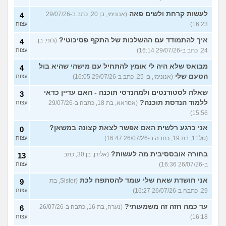
לעשות קרחת ולשים פאה
(אנונימי, בן 20, כתב ב-29/07/26
4
16:23)
עצות
איך להתמודד עם ההשלכות של התקף פסיכוטי?
(ג'וני, בן
4
24, כתב ב-29/07/26 16:14)
עצות
מבואס שלא היה לי אומץ להתחיל עם מישהי שהיא בול
4
הטעם שלי
(אנונימי, בן 25, כתב ב-29/07/26 16:05)
עצות
שאלה לסטודנטים ולמהנדסי תוכנה - האם עדיין כדאי
3
ללמוד הנדסת תוכנה?
(אסראא, בת 18, כתבה ב-29/07/26
עצות
15:56)
אני כרגע רלשית האם אפשר לצאת קצונה במשאן?
0
(טל11, בת 19, כתבה ב-26/07/26 16:47)
עצות
בחורה אובססיבית מה לעשות?
(אלירן, בן 30, כתב
13
ב-26/07/26 16:36)
עצות
אני חושדת שאח שלי עומד להסתפח לכת
(Sister, בת
9
29, כתבה ב-26/07/26 16:27)
עצות
עד כמה חזה זה משמעותי?
(נערה, בת 16, כתבה ב-26/07/26
6
16:18)
עצות