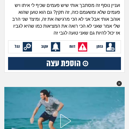
זוגיות
חיפוש שאלות
ועניין נוסף זה מסתבך אותי שיש פעמים שכיף לי איתו ויש
|
פעמים שלא ומשעמם כזה, זה תקין? גם הוא טוען שהוא
היריון ולידה
הרשמה
התחברות
אוהב אותי אבל אני לא הכי מרגישה את זה, ומיצד שני הרב
שלי אמר שאני לא הכי רואה את המציאות כמו שהיא לגביו
הורות ומשפחה
אז יכול להיות גם שאני טועה לגבי זה
מתבגרים
הזמן
דווח
עקוב
נהל
מהבקו"ם... ועד מתי?!
לימודים וסטודנטים
עבודה וקריירה
חברים ואנשים
בית, שכנים ושותפים