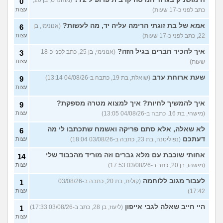
0
כתב לפני כ-17 שעות)
עצות
לוקח אותי לדייטים גרועים
17
האם להמשיך?
(נטע, בת 21)
עצות
אמא של בת זוגתי הרימה עליה יד, מה לעשות?
(אנונימי, בן
6
22, כתב לפני כ-17 שעות)
עצות
עוד שאלות חדשות במדור
איך להכיר חברים בגיל הזה?
(אנונימי, בן 25, כתב לפני כ-18
3
שעות)
עצות
שעת ארוחת ערב
(שואלת, בת 19, כתבה ב-04/08/26 13:14)
9
עצות
איך להמשיך לחיות? איך למצוא מטרה מספקת?
9
(מישהי, בת 16, כתבה ב-04/08/26 13:05)
עצות
לא שאלה, אלא סתם פריקה ואשמח שתכתבו לי מה
6
דעתכם
(נפוליטנה, בת 23, כתבה ב-03/08/26 18:04)
עצות
אחותי שוכבת עם מלא גברים וזה מוריד מהכבוד שלי
14
(מישהו, בן 20, כתב ב-03/08/26 17:53)
עצות
לעבור מגוב ללוחמה
(קולית, בת 20, כתבה ב-03/08/26
1
17:42)
עצות
היי חייב שאלה לגבי אייפון
(ליעוז, בן 28, כתב ב-03/08/26 17:33)
1
עצות