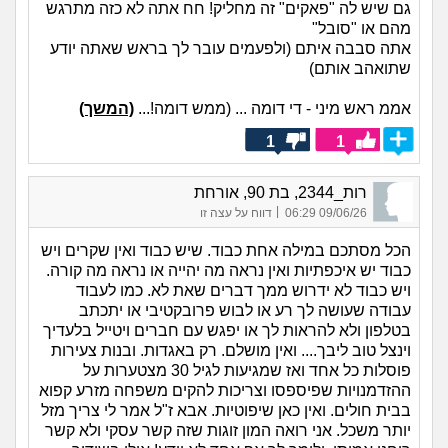
גם שיש לה "פאקים" זה מחליק! חח אתה לא כזה מתרגש
מהם או "סובל"
אתה סבבה איתם (ולפעמים עובר לך בראש שאתה יודע
שתואהב אותם)
אממ ראש מיני - די דומה ... (ממש דומה!...
(המשך)
1
1
רות_2344, בת 90, אורחת
|
09/06/26 06:29
דווח על עצה זו
הכל מסתכם במילה אחת כבוד. שיש כבוד ואין שקרים ויש
כבוד יש איכפתיות ואין נראה מה יהייה או נראה מה קורה.
ויש כבוד לא ידרוש ממך דברים שאת לא. כמו לעבוד
עבודה שעושה לך רע או לבוש פרובקטיבי או יתכתב
בטלפון ולא להראות לך או יפגש עם חברים ויטייל בלעדיך
וינצל טוב ליבך.... ואין מושלם. רק באגדות. ובנות צעירות
פוסלות כל אחד ואז שמגיעות לגיל 30 מצטערות על
ההזדמנויות שפיספסו וצריכות להקים משפחה מזרע קפוא
בבית חולים. ואין כאן שיפוטיות. אבא ז"ל אמר לי צריך מזל
יותר משכל. אני רואה המון זוגות שזה קשר עסקי ולא קשר