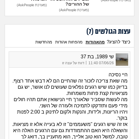
של ההורים?
(מערכת AskPeople)
(מערכת AskPeople)
עצות הגולשים (
7
)
כיצד להציג?
מהאהודות
מהפחות אהודות
מהחדשות
שי 1989, בת 37
|
07/06/26 11:40
דווח על עצה זו
היי נסיכה
מה שאת צריכה לזכור זה שהחיים הם לא דבש אחד רצוף.
בדיוק כמו שיש רגעים נפלאים שעושים לנו אושר, יש גם
מציאויות קצת פחות משמחות.
מה לעשות שסביר שלאורך חיי הנישואין אתם תהיו חולים
מידי פעם ותזדקקו לתמיכה ולעזרה של השני.
ויהיו הריונות, ולידות, והנקות ולקום לתינוק ב 2:00 לפנות
בוקר.
אז זה שיש רגעים "משעממים" זו לא בעייה אלא זו מציאות.
והשאלה היא האם ההתמודדות גם עם הרגעים האלה היא
טובה, למשל הוא טוב אלייך, הוא מתעניין בך, דואג לך