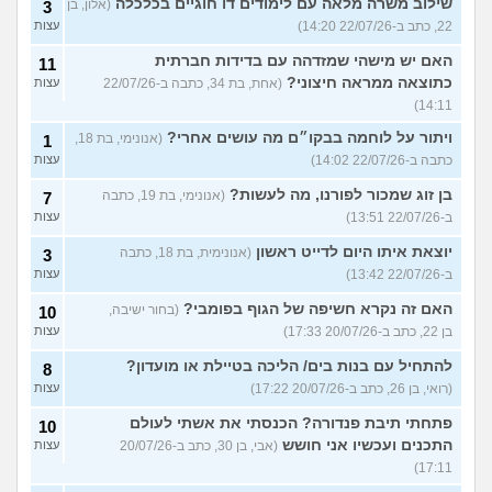
שילוב משרה מלאה עם לימודים דו חוגיים בכלכלה
(אלון, בן
3
22, כתב ב-22/07/26 14:20)
עצות
האם יש מישהי שמזדהה עם בדידות חברתית
11
כתוצאה ממראה חיצוני?
(אחת, בת 34, כתבה ב-22/07/26
עצות
14:11)
ויתור על לוחמה בבקו״ם מה עושים אחרי?
(אנונימי, בת 18,
1
כתבה ב-22/07/26 14:02)
עצות
בן זוג שמכור לפורנו, מה לעשות?
(אנונימי, בת 19, כתבה
7
ב-22/07/26 13:51)
עצות
יוצאת איתו היום לדייט ראשון
(אנונימית, בת 18, כתבה
3
ב-22/07/26 13:42)
עצות
האם זה נקרא חשיפה של הגוף בפומבי?
(בחור ישיבה,
10
בן 22, כתב ב-20/07/26 17:33)
עצות
להתחיל עם בנות בים/ הליכה בטיילת או מועדון?
8
(רואי, בן 26, כתב ב-20/07/26 17:22)
עצות
פתחתי תיבת פנדורה? הכנסתי את אשתי לעולם
10
התכנים ועכשיו אני חושש
(אבי, בן 30, כתב ב-20/07/26
עצות
17:11)