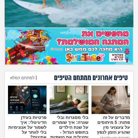
מה שעובר עליי
שומרים על הגוף
פיננסי וכלכלה
בין הסדינים
חיות מחמד
טיפים אחרונים ממתחם הטיפים
|
למתחם המלא
יוקר המחיה
הוספת טיפ
גאווה
מדברים על זה
בלי מסגרות ובלי
פרטיות בעידן
פתוח: 5 מיתוסים
שגרה: איך שומרים
הדיגיטלי: איך
על צעצועי מין
על שנת הילדים
לשמור על אנונימיות
שהגיע הזמן לנפץ
בחופש הגדול -
בלי לוותר על
ומצילים את השפיות
אמינות?
(מערכת AskPeople)