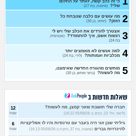
1
כי זה כלב קשה, לוותר על החלום
הכלבה שלי נדרסה איך אני
2
שלי?
(איווטה, בת 27)
מצליח להתגבר על זה?
(שם
עצות
בדוי, בן 19)
2
מה עושים עם כלבה שנובחת כל
הזמן?
(יוחאי, בן 30)
הבאתי חתולה ולקח לי זמן
5
להבין שיש לה המון פרעושים,
עצות
איך אפשר לפתור את הבעיה?
אצטרך להרדים את הכלב שלי ויש לי
3
(ליאור, בן 24)
רגשות אשם, איך להתמודד?
(אנונימית,
בת 24)
לישמניה כלבים האם זו מחלה
2
שאפשר להחלים ממנה לגמרי?
עצות
4
למה אנשים לא מאמצים יותר
(כליל, בת 20)
מכלביות ועמותות?
(לירי, בת 24)
למי שרוכב על סוסים (רכיבה
2
אנגלית) איך לכבס את
עצות
5
המכנסיים?
מותשים מהגורה החדשה שאימצנו,
(אנונימית, בת 16)
מה לעשות?
(בחור מותש, בן 30)
מאז והמתמיד נגעלתי מפרווה
4
ובעלי הביא כלב, איך הייתם
עצות
מגיבים?
(מיראל, בת 21)
איך להתמודד עם מסירה של
3
שאלות חדשות ב
כלב?
(ליאור, בת 17)
עצות
חברה שלי חושבת שאני קמצן, מה לעשות?
האוזניים של החתול שלי
12
6
שחורות מבפנים והוא מגרד
עצות
(ליאור, גיל: 23, נכתב ב-05/08/26 16:22)
עצות
ומיילל עד שיורד לו דם מהאוזן,
מודאג
(אנונימי, בן 15)
גיליתי שבן זוגי היה בעבר עם טרנסיות והיו לו אפליקציות
6
להיכרויות גברים
(שושנה, בת 37, כתבה ב-05/08/26 16:13)
רוצה לאמץ כלב ולא לקנות,
עצות
1
אבל אני רוצה להעניק לו שם
עצות