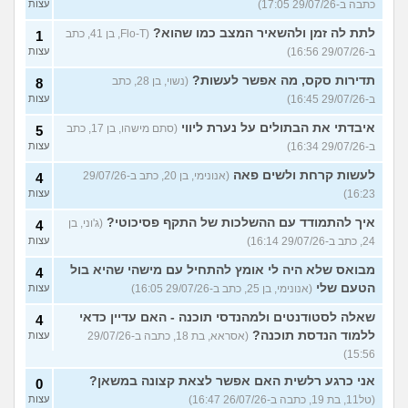
כתבה ב-29/07/26 17:05)
עצות
לתת לה זמן ולהשאיר המצב כמו שהוא?
(Flo-T, בן 41, כתב
1
ב-29/07/26 16:56)
עצות
תדירות סקס, מה אפשר לעשות?
(נשוי, בן 28, כתב
8
ב-29/07/26 16:45)
עצות
איבדתי את הבתולים על נערת ליווי
(סתם מישהו, בן 17, כתב
5
ב-29/07/26 16:34)
עצות
לעשות קרחת ולשים פאה
(אנונימי, בן 20, כתב ב-29/07/26
4
16:23)
עצות
איך להתמודד עם ההשלכות של התקף פסיכוטי?
(ג'וני, בן
4
24, כתב ב-29/07/26 16:14)
עצות
מבואס שלא היה לי אומץ להתחיל עם מישהי שהיא בול
4
הטעם שלי
(אנונימי, בן 25, כתב ב-29/07/26 16:05)
עצות
שאלה לסטודנטים ולמהנדסי תוכנה - האם עדיין כדאי
4
ללמוד הנדסת תוכנה?
(אסראא, בת 18, כתבה ב-29/07/26
עצות
15:56)
אני כרגע רלשית האם אפשר לצאת קצונה במשאן?
0
(טל11, בת 19, כתבה ב-26/07/26 16:47)
עצות