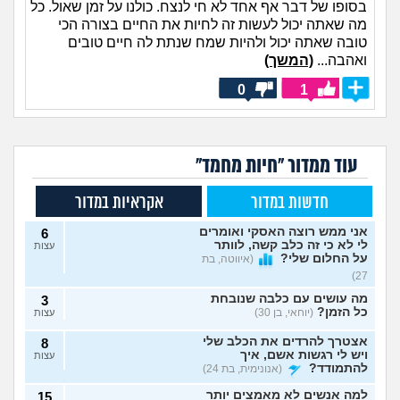
בסופו של דבר אף אחד לא חי לנצח. כולנו על זמן שאול. כל
מה שאתה יכול לעשות זה לחיות את החיים בצורה הכי
טובה שאתה יכול ולהיות שמח שנתת לה חיים טובים
ואהבה...
(המשך)
0
1
עוד ממדור "חיות מחמד"
חדשות במדור
אקראיות במדור
אני ממש רוצה האסקי ואומרים
6
לי לא כי זה כלב קשה, לוותר
עצות
על החלום שלי?
(איווטה, בת
27)
מה עושים עם כלבה שנובחת
3
כל הזמן?
(יוחאי, בן 30)
עצות
אצטרך להרדים את הכלב שלי
8
ויש לי רגשות אשם, איך
עצות
להתמודד?
(אנונימית, בת 24)
למה אנשים לא מאמצים יותר
15