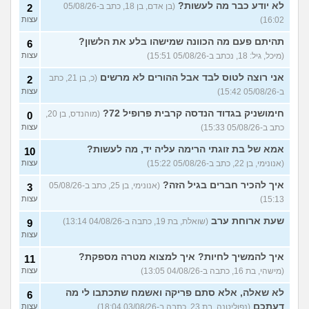
בעצמי, זה אפשרי?
לא יודע כבר מה לעשות?
(איטן, בן
(בן אדם, בן 18, כתב ב-05/08/26
2
23)
16:02)
עצות
איך לטפל בחתולים שכל היום
3
תהיתם פעם מה הכוונה שמישהו בלע את הלשון?
6
צורחים?
(Cat Lover, בן 22)
עצות
(מיכל, גיל: 18, נכתב ב-05/08/26 15:51)
עצות
אישתי נכנסה להריון ורוצה
8
אני רוצה לטוס לבד אבל ההורים לא מרשים
(כ, בן 21, כתב
2
שאני אמסור את הכלבה,
עצות
עצות?
(V, בן 29)
ב-05/08/26 15:42)
עצות
איך אני יודעת שלהיות מאלפת
8
חימושניק בגדוד הנדסה קרבית פרופיל 72?
(מוהנדס, בן 20,
0
כלבים מתאים לי?
עצות
כתב ב-05/08/26 15:33)
עצות
(שמש, בת 20)
אמא של בת זוגתי הרימה עליה יד, מה לעשות?
10
אנשים באיזור שלי משחררים
2
את הכלבים והם לרוב מזן
(אנונימי, בן 22, כתב ב-05/08/26 15:22)
עצות
עצות
מסוכן,איזה כלי יעזור לי
להתגונן?
(Anon, בן 20)
איך להכיר חברים בגיל הזה?
(אנונימי, בן 25, כתב ב-05/08/26
3
15:13)
עצות
רוצה להביא את הכלב שלי
4
מחול אבל נתבג לא מאמין לי
עצות
שעת ארוחת ערב
שהוא איתי מעל 90 יום,איך
(שואלת, בת 19, כתבה ב-04/08/26 13:14)
9
לפתור?
(מ, בן 40)
עצות
רוצים לעבור מהארץ אבל
3
איך להמשיך לחיות? איך למצוא מטרה מספקת?
11
הכלב לא מאפשר את זה,
עצות
רוצים למסור אותו למשפחה
(מישהי, בת 16, כתבה ב-04/08/26 13:05)
עצות
טובה, עצות?
(אנונימיתh, בת 34)
לא שאלה, אלא סתם פריקה ואשמח שתכתבו לי מה
6
עוד שאלות חדשות במדור
דעתכם
(נפוליטנה, בת 23, כתבה ב-03/08/26 18:04)
עצות