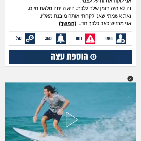
אני לוקח את זה על עצמי.
מה שעובר עליי
זה לא היה הזמן שלה ללכת. היא הייתה מלאת חיים.
זאת אשמתי שאני לקחתי אותה מובנת מאליו.
שומרים על הגוף
אני מרגיש כאב כלכך חד...
(המשך)
פיננסי וכלכלה
הזמן
דווח
עקוב
נהל
בין הסדינים
חיות מחמד
יוקר המחיה
גאווה