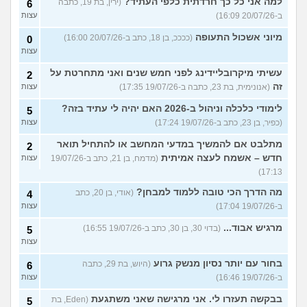
למה אני כל כך חרדתית כלפי העתיד?
(ירין, בת 19, כתבה
6
ב-20/07/26 16:09)
עצות
מיוני אשכול התעופה
(ככככ, בן 18, כתב ב-20/07/26 16:00)
0
עצות
עשיתי מיקרובליידינג לפני חמש שנים ואני מתחרטת על
2
זה
(אנונימית, בת 23, כתבה ב-19/07/26 17:35)
עצות
לימודי כלכלה וניהול ב-2026 האם יהיה לי עתיד בזה?
5
(כפיר, בן 23, כתב ב-19/07/26 17:24)
עצות
מתלבט אם להמשיך במדעי המחשב או להתחיל תואר
2
חדש – אשמח לעצה אמיתית
(מדמח, בן 21, כתב ב-19/07/26
עצות
17:13)
מה הדרך הכי טובה ללמוד למבחן?
(אודי, בן 20, כתב
4
ב-19/07/26 17:04)
עצות
מרגיש אבוד...
(בדוי 30, בן 30, כתב ב-19/07/26 16:55)
5
עצות
בחור עם יותר נסיון מנשק גרוע
(היוש, בת 29, כתבה
6
ב-19/07/26 16:46)
עצות
בבקשה תעזרו לי. אני מרגישה שאני משתגעת
(Eden, בת
5