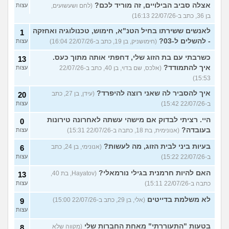
אצלה סביב הבילויים, זה מוריד לכם?
(לחם ושעשועים,
עצות
בן 36, כתב ב-22/07/26 16:13)
לאנשים ששירתו בחיל הטנ"א, חימוש, טכנולוגיה ואחזקה
1
- להשלים ל-03?
(חימושניק, בן 19, כתב ב-22/07/26 16:04)
עצות
כשרבתי עם בת הזוג שלי, דחפתי אותה מתוך כעס.
13
איך להתמודד?
(אלכס, שם בדוי, בן 40, כתב ב-22/07/26
עצות
15:53)
איך להסביר לה שאני רוצה להיפרד?
(עידן, בן 27, כתב
20
ב-22/07/26 15:42)
עצות
היי. רציתי לבדוק אם מישהי עשתה לאחרונה טירונות
0
בעובדה?
(אנונימית, בת 18, כתבה ב-22/07/26 15:31)
עצות
בעיות ביני לבית הזוג, מה לעשות?
(אנונימי, בן 24, כתב
6
ב-22/07/26 15:22)
עצות
האם להיות חרמנית בגילי נורמאלי?
(Hayatov, בת 40,
13
כתבה ב-22/07/26 15:11)
עצות
לא משלמת בדייטים
(אלי, בן 29, כתב ב-22/07/26 15:00)
9
עצות
בטעות "התעוררתי" מאחת החברות שלי
(מקווה שלא
8