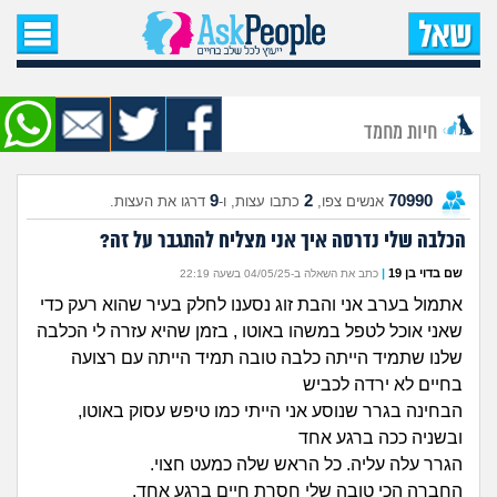
עמוד הבית
שאל שאלה
חיות מחמד
שאלות חדשות
9
2
70990
אנשים צפו,
כתבו עצות, ו-
דרגו את העצות.
שאלות שעוררו עניין
הכלבה שלי נדרסה איך אני מצליח להתגבר על זה?
עצות חדשות
שם בדוי בן 19
|
כתב את השאלה ב-04/05/25 בשעה 22:19
אתמול בערב אני והבת זוג נסענו לחלק בעיר שהוא רעק כדי
מה קורה כאן?
שאני אוכל לטפל במשהו באוטו , בזמן שהיא עזרה לי הכלבה
שלנו שתמיד הייתה כלבה טובה תמיד הייתה עם רצועה
מתחם הטיפים
בחיים לא ירדה לכביש
הבחינה בגרר שנוסע אני הייתי כמו טיפש עסוק באוטו,
ובשניה ככה ברגע אחד
מדורים
הגרר עלה עליה. כל הראש שלה כמעט חצוי.
החברה הכי טובה שלי חסרת חיים ברגע אחד.