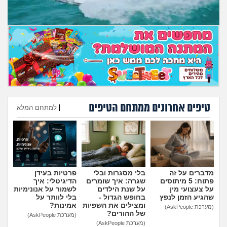
טיפים אחרונים ממתחם הטיפים
|
למתחם המלא
הוספת טיפ
מדברים על זה
בלי מסגרות ובלי
פרטיות בעידן
פתוח: 5 מיתוסים
שגרה: איך שומרים
הדיגיטלי: איך
על צעצועי מין
על שנת הילדים
לשמור על אנונימיות
שהגיע הזמן לנפץ
בחופש הגדול -
בלי לוותר על
ומצילים את השפיות
אמינות?
(מערכת AskPeople)
של ההורים?
(מערכת AskPeople)
(מערכת AskPeople)