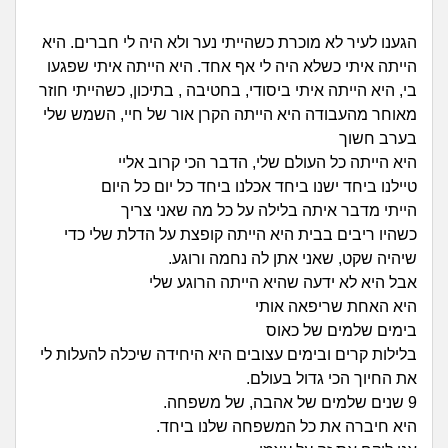
זוגיות
חיפוש שאלות
|
הגענו לעיר לא מוכרת כשהייתי נער ולא היה לי חברים. היא
היריון ולידה
הרשמה
התחברות
הייתה איתי כשלא היה לי אף אחד. היא הייתה איתי שפגעו
בי, היא הייתה איתי ביסודי, בחטיבה , בתיכון, כשהייתי חוזר
הורות ומשפחה
מאוחר מהעבודה היא הייתה הקרן אור של חיי, השמש שלי
בערב חשוך
מתבגרים
היא הייתה כל העולם שלי, הדבר הכי קרוב אליי
טיילנו ביחד ישנו ביחד אכלנו ביחד כל יום כל היום
מהבקו"ם... ועד מתי?!
הייתי מדבר איתה בלילה על כל מה שאני צריך
כשהיו ריבים בבית היא הייתה קופצת על הדלת שלי כדי
לימודים וסטודנטים
שיהיה שקט, שאני אתן לה נחמה ורוגע.
אבל היא לא ידעה שהיא הייתה הרוגע שלי
עבודה וקריירה
היא האחת שריפאה אותי
בימים שלמים של כאוס
חברים ואנשים
בלילות קרים ובימים עצובים היא היחידה שיכלה להעלות לי
את החיוך הכי גדול בעולם.
9 שנים שלמים של אהבה, של משפחה.
בית, שכנים ושותפים
היא חיברה את כל המשפחה שלנו ביחד.