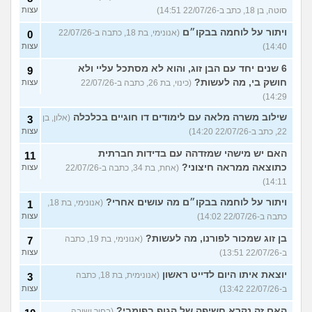
סוטה, בן 18, כתב ב-22/07/26 14:51)
עצות
ויתור על לוחמה בבקו״ם
(אנונימי, בת 18, כתבה ב-22/07/26
0
14:40)
עצות
6 שנים יחד עם הבן זוג, והוא לא מסתכל עליי ולא
9
חושק בי, מה לעשות?
(כינוי, בת 26, כתבה ב-22/07/26
עצות
14:29)
שילוב משרה מלאה עם לימודים דו חוגיים בכלכלה
(אלון, בן
3
22, כתב ב-22/07/26 14:20)
עצות
האם יש מישהי שמזדהה עם בדידות חברתית
11
כתוצאה ממראה חיצוני?
(אחת, בת 34, כתבה ב-22/07/26
עצות
14:11)
ויתור על לוחמה בבקו״ם מה עושים אחרי?
(אנונימי, בת 18,
1
כתבה ב-22/07/26 14:02)
עצות
בן זוג שמכור לפורנו, מה לעשות?
(אנונימי, בת 19, כתבה
7
ב-22/07/26 13:51)
עצות
יוצאת איתו היום לדייט ראשון
(אנונימית, בת 18, כתבה
3
ב-22/07/26 13:42)
עצות
האם זה נקרא חשיפה של הגוף בפומבי?
(בחור ישיבה,