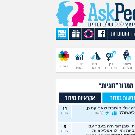
התחברות
|
פיננסי
בין
חיות
יוקר
גאווה
וכלכלה
הסדינים
מחמד
המחיה
ממדור "זוגיות"
דשות במדור
אקראיות במדור
 שלי חושבת שאני קמצן,
11
לעשות?
(ליאור, בן
עצות
תי שבן זוגי היה בעבר עם
6
יות והיו לו אפליקציות
עצות