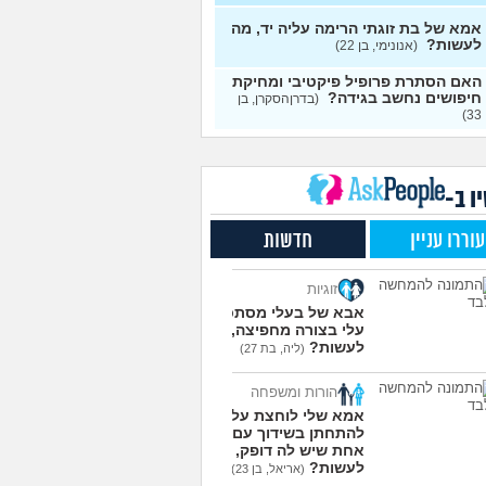
י אותה מתוך כעס. איך
עצות
מודד?
(אלכס, שם בדוי, בן
אמא של בת זוגתי הרימה עליה יד, מה
לעשות?
(אנונימי, בן 22)
להסביר לה שאני רוצה
20
האם הסתרת פרופיל פיקטיבי ומחיקת
פרד?
(עידן, בן 27)
עצות
חיפושים נחשב בגידה?
(בדרןהסקרן, בן
33)
ת ביני לבית הזוג, מה
6
ות?
(אנונימי, בן 24)
עצות
משלמת בדייטים
(אלי, בן
9
עצות
ו ב-
ת איתו היום לדייט ראשון
3
עוררו עניין
חדשות
מית, בת 18)
עצות
יל עם בנות בים/ הליכה
8
זוגיות
לת או מועדון?
(רואי, בן
עצות
אבא של בעלי מסתכל
עלי בצורה מחפיצה, מה
 אותי לדייטים גרועים
17
לעשות?
(ליה, בת 27)
 להמשיך?
(נטע, בת 21)
עצות
הורות ומשפחה
עוד שאלות חדשות במדור
אמא שלי לוחצת עליי
להתחתן בשידוך עם כל
אחת שיש לה דופק, מה
לעשות?
(אריאל, בן 23)