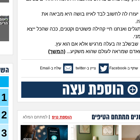
לתת 
כמו
יעזרו לה לחשוב לבד לאיזו בושה היא מביאה את
מה ל
העוב
לעש
.
הרימה
(אנונימ
לים ואנחנו חיי קהילה פשוטים וקטנים, ככה שהכל ייצא
מבוא
ני.
להתח
 שבשלב זה בעלה מרגיש אלא אם הוא עץ.
הטע
שאדם שמראה לעולם שהוא משקיע...
(המשך)
בחו
מתכנ
שתף ב-Facebook
צייץ ב-twitter
שלח ב-Email
השא
לכם
האם 
ותקי
1
איך 
לפני
2
כשא
נים ממתחם הטיפים
הוספת טיפ
|
למתחם המלא
החב
הביל
(לחם 
3
כשרב