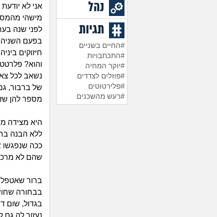
נהל
אני לא יודעת
מישהי מהמסג
תגיות
לפני שנה בער
בפעם השניה 
#החיים בשניים
חיזוקים ביניה
#התכתבויות
והוא? פלרטטן
#יוקר המחיה
נשאב לכל צאט
#פוזלים לצדדים
#פלירטוטים
של ברבור, גם
#רעש מהשכנים
מספר להן שזה 
היא מצידה מספ
ללא הבנה בר
שהם לא מרכז
ברור שאטפל ב
בבחורה שחוש
בגדול, שום דב
נעזור לה גם 