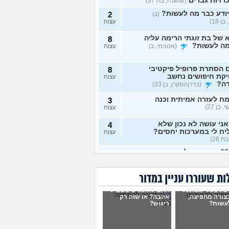
רויות גברים
(שושנה, בת 37)
ודע כבר מה לעשות?
(בן
2
ן 18)
עצות
של בת זוגתי הרימה עליה
8
מה לעשות?
(אנונימי, בן
עצות
 הסתרת פרופיל פיקטיבי
8
יקת חיפושים נחשב
עצות
דה?
(בדרןהסקרן, בן 33)
ח לעזרה אמיתית וכנה
3
 בן 27)
עצות
ני עושה לא נכון שלא
4
ח לי במערכות יחסים?
עצות
ת 26)
בת 28 ואף פעם לא הייתי
6
יות, האם לשקר על כך
עצות
ט ראשון?
(רווקה, בת 28)
ת שעוררו עניין במדור
ית מתנהגת מוזר?
(אנונימי,
3
של בעלי מסתכל
האם להתגרש בשביל
עצות
בצורה מחפיצה,
אהבה? או שזה רק
עשות?
ריגוש?
ם לא הייתי בזוגיות ואני לא
7
 איך. איך נכנסים לזוגיות
עצות
ל?
(דור, בן 25)