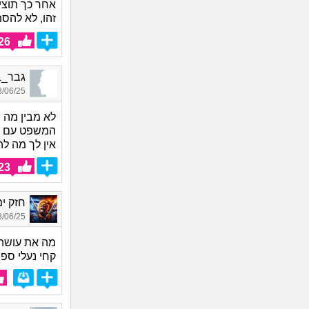
אחר כך תוציא
זהו, לא להס
26
גבר_4551, בן 29, אורח
06/25 15:44
לא מבין מה 
המשפט עם מז
אין לך מה לה
23
חזק ימ
06/25 19:20
מה את עושה 
קחי נעלי ספו