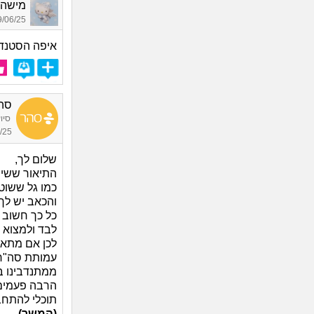
מישהי,
06/25 20:33
איפה הסטנד
סה
סיו
23:51
שלום לך,
התיאור ששית
כמו גל ששוט
והכאב יש לך
כל כך חשוב 
לבד ולמצוא 
לכן אם מתאי
עמותת סה"ר 
ממתנדבינו בא
הרבה פעמים 
תוכלי להתחבר דרך ווטס
(המשך)