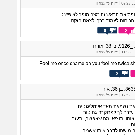
|
11/
דווח על עצה זו
תופס את הראש זה מצב סופר לא פשוט
 הכוחות לעמוד בכך ולצאת חזקה
0
2
3, אורח
|
10/
דווח על עצה זו
Fool me once shame on you fool me twice 
3
|
10/
דווח על עצה זו
את נשמעת מאד אינטליגנטית
עזרה לך לפרוק זה גם טוב
ותו, תוציאי מה שאפשר, ותעזבי.
ת
 מישהו לדבר איתו אשמח