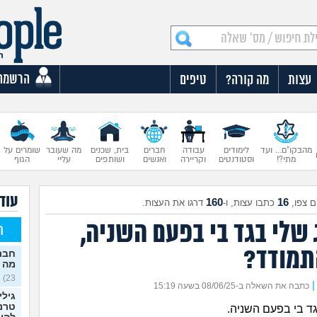
הרשמה
עצות
מה קורה?
טיפים
מהבקו"ם... ועד
לימודים
עבודה
חברים
בית, שכנים
מה שעובר
שומרים על
מתי?!
וסטודנטים
וקריירה
ואנשים
ושותפים
עליי
הגוף
עוד 
160
16
 צפו,
כתבו עצות, ו-
דרגו את העצות.
 שלי בגד בי בפעם השניה,
ח
תמודד?
חברה
מה 
23)
|
כתבה את השאלה ב-08/06/25 בשעה 15:19
גילי
טרנס
גד בי בפעם השניה.