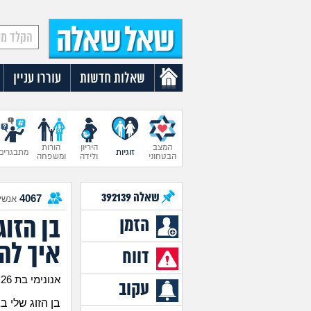
שאלות חדשות
עוררו עניין
המצב
היריון
הורות
זוגיות
מתבגרים
הבטחוני
ולידה
ומשפחה
שאלה
392139
4067
אנשים
בן הזוג
הזמן
איך לה
דווח
אנונימי בת 26
עקוב
בן הזוג שלי ב