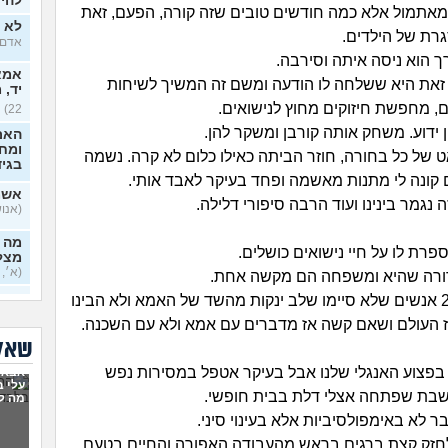
להיכ
 מאתמול אלא כמה חודשים טובים שזה קורה, הפעם, זאת
לא י
רת של הילדים.
אדם, ב
ך הוא ניסה איתה וסירבה.
אמא 
זאת היא ששלחה לו הודעה ומשם זה המשיך לשיחות
יד, 
ם, מחפשת חיזוקים מחוץ לנישואים.
22)
 ידוע. משחק אותה קורבן ומשקר להן.
האם
ומח
 של כל בחורה, חוזר הביתה כאילו כלום לא קרה. נשמה
בגי
 קונה לי מתנות מאשמה ופחד בעיקר לאבד אותי.
אשמ
נגמר בינינו ועוד הרבה סיפורי דלילה.
(אנושי,
מה א
רת לו על חיי נישואים כושלים.
מצלי
(א׳, ב
ורה שהיא ומשפחה הם מקשה אחת.
ככה שנפגשו 2 אנשים שלא סיימו שלב ינקות מהשד של האמא ולא הבינו
בזוג
 העולם ושאם קשה אז מדברים עם אמא ולא עם השכנה.
בדיי
שאלו
אקס
פצוע האנגלי שלנו אבל בעיקר אטפל במסירות נפש
אבא 
בן 33)
עלי 
בת שפתחה אצלי דלת בבית חופשי.
מה ל
בחיי
ר לא באימפולסיביות אלא בעינוי סיני.
יודע
בכל
לחזק קצת ברגים בראש מהעבודה האפורה והחיים בטעם