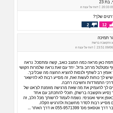
 בת 23
|
09/
דווח על עצה זו
רטים שלך?
2
12
ר תמיכה
ע והקשבה ברשת
|
09/06/25 
דווח על עצה זו
פת כאן מראה כמה המצב כואב, קשה ומתסכל. נראה
ף ומטלטל מרחב גדול. יחד עם זאת נראה שלמרות הקושי
 אומץ רב לשתף ולנסות להוציא החוצה מה שבליבך.
שיש לך כוחות לעשות זאת, זה מסייע רבות לא להישאר
דרכי התמודדות וחשיבה רחבה.
ם לך להעמיק את מה שאת מרגישה מוזמנת לצ'אט של
(סיוע והקשבה ברשת), תוכלי להתכתב עם אחד
ופן אישי ואנונימי. נשמח לעמוד לרשותך מכל הלב, זה
מסייע רבות לסדר מחשבות ולהרגיש הקלה.
אפ מס' 055-9571399 או דרך האתר ...