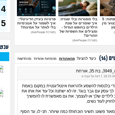
דחפת
להת
4
40)
איך 
מדברים על זה פתוח: 5
בלי מסגרות ובלי שגרה:
פרטיות בעידן הדיגיטלי:
להי
5
ועי מין
איך שומרים על שנת
איך לשמור על אנונימיות
פץ
הילדים בחופש הגדול -
בלי לוותר על אמינות?
בעיו
ומצילים את השפיות של
לעש
(מערכת AskPeople)
ההורים?
(מערכת AskPeople)
לא 
עכשי
29)
יוצא
ים (
16
)
(אנוני
כיצד להציג?
מהאהודות
מהפחות אהודות
מהחדשות
להתח
בטיי
אורחת
26)
|
08/
דווח על עצה זו
לוקח
האם
י בלנסות להשמע ולהראות אינטליגנטית במקום באמת
ש לך עסק עם גבר בוגד. זה לא ישתנה וכל עוד את אתו את
 לילדים שלך או לעצמך. את גם מאפשרת לו להמשיך
להזיק לעוד נשים.
וד פשוט: תשיגי הוכחות!! כמה שיותר. תני לו, עד הסוף.