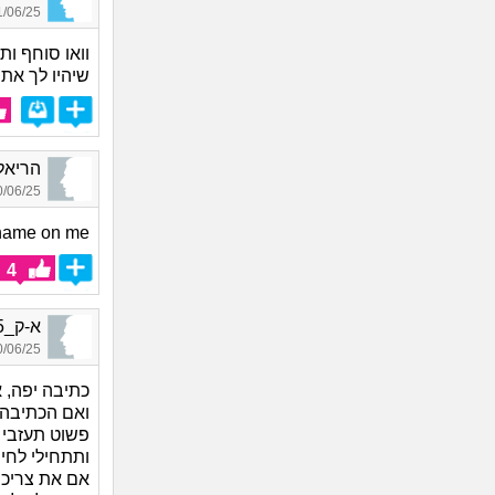
06/25 09:27
וואו סוחף ו
שיהיו לך את
הריאלי_9126, בן 8
06/25 11:38
shame on me
4
א-ק_8635, בן 36, אורח
06/25 12:47
כתיבה יפה, 
ואם הכתיבה 
פשוט תעזבי א
ותתחילי לחיו
אם את צריכה