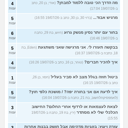
מה הדרך הכי טובה ללמוד למבחן?
(אודי, בן 20, כתב
4
ב-19/07/26 17:04)
עצות
מרגיש אבוד...
(בדוי 30, בן 30, כתב ב-19/07/26 16:55)
5
עצות
בחור עם יותר נסיון מנשק גרוע
(היוש, בת 29, כתבה
6
ב-19/07/26 16:46)
עצות
בבקשה תעזרו לי. אני מרגישה שאני משתגעת
(Eden, בת
5
18, כתבה ב-19/07/26 16:37)
עצות
איך להכיר חברים?
(טוהר, בן 16, כתב ב-19/07/26 16:26)
4
עצות
ביטול חוזה בגלל מצב לא סביר בעליל
(חסוי, בן 26,
1
כתב ב-19/07/26 16:15)
עצות
איך לדעת אם אני בחורה יפה? / מושכת כלפי חוץ?
5
(לאמפסיקהלחשוב, בת 21, כתבה ב-19/07/26 16:04)
עצות
לצאת לעצמאות או לרדוף אחרי החלום? החישוב
3
הכלכלי שלי לא מסתדר
(ירין, בת 19, כתבה ב-19/07/26
עצות
15:55)
עזרה ויעוץ: בזוגיות מדהימה אבל חושק בבנות אחרות
3