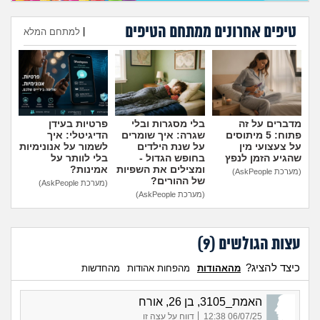
טיפים אחרונים ממתחם הטיפים
|
למתחם המלא
הוספת טיפ
מדברים על זה
בלי מסגרות ובלי
פרטיות בעידן
פתוח: 5 מיתוסים
שגרה: איך שומרים
הדיגיטלי: איך
על צעצועי מין
על שנת הילדים
לשמור על אנונימיות
שהגיע הזמן לנפץ
בחופש הגדול -
בלי לוותר על
ומצילים את השפיות
אמינות?
(מערכת AskPeople)
של ההורים?
(מערכת AskPeople)
(מערכת AskPeople)
עצות הגולשים (
9
)
כיצד להציג?
מהאהודות
מהפחות אהודות
מהחדשות
האמת_3105, בן 26, אורח
|
06/07/25 12:38
דווח על עצה זו