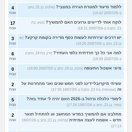
ללמוד סיעוד למטרת הגירה במצבי?
(אלכס, בן 31, כתב
4
ב-20/07/26 16:42)
עצות
לוקח אותי לדייטים גרועים האם להמשיך?
(נטע, בת
17
21, כתבה ב-20/07/26 16:31)
עצות
יש דרכים יצירתיות לעשות כסף מדירה בקומת קרקע?
(שי,
3
בן 23, כתב ב-20/07/26 16:20)
עצות
למה אני כל כך חרדתית כלפי העתיד?
(ירין, בת 19, כתבה
6
ב-20/07/26 16:09)
עצות
מיוני אשכול התעופה
(ככככ, בן 18, כתב ב-20/07/26 16:00)
0
עצות
עשיתי מיקרובליידינג לפני חמש שנים ואני מתחרטת על
2
זה
(אנונימית, בת 23, כתבה ב-19/07/26 17:35)
עצות
לימודי כלכלה וניהול ב-2026 האם יהיה לי עתיד בזה?
5
(כפיר, בן 23, כתב ב-19/07/26 17:24)
עצות
מתלבט אם להמשיך במדעי המחשב או להתחיל תואר
2
חדש – אשמח לעצה אמיתית
(מדמח, בן 21, כתב ב-19/07/26
עצות
17:13)