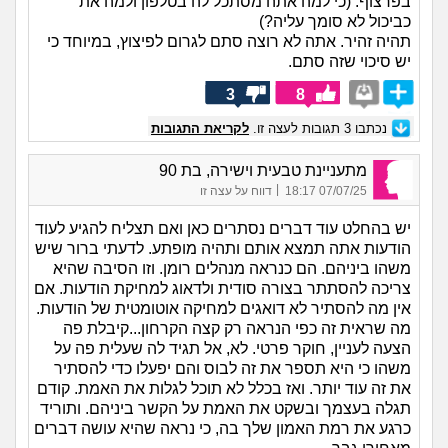
בפרצוף. (כי למה אתה מסתכל לה בטלפון ולמה את
כביכול לא סומך עליה?)
תהיה זהיר. אתה לא רוצה סתם לגרום לפיצוץ, במיוחד כי
יש סיכוי שזה סתם.
3
8
נכתבו
3
תגובות לעצה זו.
לקריאת התגובות
מתעניינת טבעית וישירה, בת 90
|
07/07/25 18:17
דווח על עצה זו
יש בהחלט עוד דברים נסתרים כאן ואם תצליח להגיע לעוד
הודעות אתה תמצא אותם ותהיה מופתע. לדעתי ברור שיש
משהו ביניהם. הם כנראה מנהלים רומן. וזו הסיבה שהיא
צריכה להסתתר בצורה סודית ולדאוג למחיקת הודעות. אם
אין מה להסתיר לא דואגים למחיקה אוטומטית של הודעות.
מה שראית זה כפי הנראה רק קצה הקרחון...קיבלת פה
הצעה לעניין, חוקר פרטי. לא, אל תגיד לה שעלית פה על
משהו כי היא תספר את זה לבוס והם יפעלו כדי להסתיר
את זה עוד יותר. ואז בכלל לא תוכל לגלות את האמת. קודם
תגלה בעצמך ובשקט את האמת על הקשר ביניהם. ותוריד
כרגע את רמת האמון שלך בה, כי נראה שהיא עושה דברים