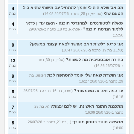
מבואס שלא היה לי אומץ להתחיל עם מישהי שהיא בול
4
הטעם שלי
(אנונימי, בן 25, כתב ב-29/07/26 16:05)
עצות
שאלה לסטודנטים ולמהנדסי תוכנה - האם עדיין כדאי
4
ללמוד הנדסת תוכנה?
(אסראא, בת 18, כתבה ב-29/07/26
עצות
15:56)
אני כרגע רלשית האם אפשר לצאת קצונה במשאן?
0
(טל11, בת 19, כתבה ב-26/07/26 16:47)
עצות
בחורה אובססיבית מה לעשות?
(אלירן, בן 30, כתב
13
ב-26/07/26 16:36)
עצות
אני חושדת שאח שלי עומד להסתפח לכת
(Sister, בת
9
29, כתבה ב-26/07/26 16:27)
עצות
עד כמה חזה זה משמעותי?
(נערה, בת 16, כתבה ב-26/07/26
6
16:18)
עצות
מתכננת חתונה ראשונה, יש לכם עצות?
(א, בת 28,
7
כתבה ב-26/07/26 16:09)
עצות
מרגישה חוסר בטחון מטורף
(.., בת 21, כתבה ב-26/07/26
8
16:00)
עצות