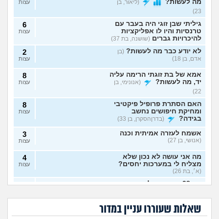
מה לעשות?
(ליאור, בן
עצות
23)
גיליתי שבן זוגי היה בעבר עם
6
טרנסיות והיו לו אפליקציות
עצות
להיכרויות גברים
(שושנה, בת 37)
לא יודע כבר מה לעשות?
(בן
2
אדם, בן 18)
עצות
אמא של בת זוגתי הרימה עליה
8
יד, מה לעשות?
(אנונימי, בן
עצות
22)
האם הסתרת פרופיל פיקטיבי
8
ומחיקת חיפושים נחשב
עצות
בגידה?
(בדרןהסקרן, בן 33)
אשמח לעזרה אמיתית וכנה
3
(אנושי, בן 27)
עצות
מה אני עושה לא נכון שלא
4
מצליח לי במערכות יחסים?
עצות
(א׳, בת 26)
בת 28 ואף פעם לא הייתי
6
אבא של בעלי מסתכל
האם להתגרש בשביל
בזוגיות, האם לשקר על כך
עצות
עלי בצורה מחפיצה,
אהבה? או שזה רק
מה לעשות עם
הוא התאהב בבחורה
בדייט ראשון?
(רווקה, בת 28)
מה לעשות?
ריגוש?
העובדה שאשתי
אחרת, איך להגיב?
שאלות שעוררו עניין במדור
הרימה עליי ידיים?
אקסית מתנהגת מוזר?
(אנונימי,
3