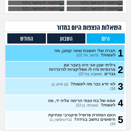
בן 33)
עצות
בחיים לא הייתי בזוגיות ואני לא
7
יודע איך. איך נכנסים לזוגיות
עצות
בכלל?
(דור, בן 25)
השאלות הנצפות ה
יום
במדור
לתת לה זמן ולהשאיר המצב
1
כמו שהוא?
(Flo-T, בן 41)
עצות
היום
השבוע
החודש
לעשות קרחת ולשים פאה
4
(אנונימי, בן 20)
עצות
1
חברה שלי חושבת שאני קמצן, מה
לעשות?
(ליאור, גיל: 23)
מבואס שלא היה לי אומץ
4
להתחיל עם מישהי שהיא בול
עצות
הטעם שלי
(אנונימי, בן 25)
גיליתי שבן זוגי היה בעבר עם
2
טרנסיות והיו לו אפליקציות להיכרויות
בחורה אובססיבית מה לעשות?
13
גברים
(שושנה, בת 37)
(אלירן, בן 30)
עצות
3
לא יודע כבר מה לעשות?
(בן אדם, בן
מתכננת חתונה ראשונה, יש
7
18)
לכם עצות?
(א, בת 28)
עצות
4
האם מה שאני מרגיש זה הגיוני
אמא של בת זוגתי הרימה עליה יד, מה
8
ותקין?
לעשות?
(לירון, בן 31)
(אנונימי, בן 22)
עצות
איך להתגבר על רצון לקשר
12
האם הסתרת פרופיל פיקטיבי ומחיקת
5
לפני הזמן?
(אנונימית, בת 21)
חיפושים נחשב בגידה?
עצות
(בדרןהסקרן, בן
33)
כשאתם רואים מישהי ברשתות
13