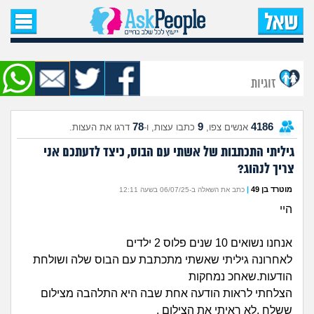
עמוד הבית
שאל שאלה
זוגיות
שאלות חדשות
78
9
4186
אנשים צפו,
כתבו עצות, ו-
דרגו את העצות.
שאלות שעוררו עניין
גיליתי התכתבות של אשתי עם הבוס, כיצד לדעתכם אני
צריך לנהוג?
עצות חדשות
מוטרד בן 49
|
כתב את השאלה ב-06/07/25 בשעה 12:11
מה קורה כאן?
היי
מתחם הטיפים
אנחנו נשואים 10 שנים פלוס 2 ילדים
לאחרונה גיליתי שאשתי מתכתבת עם הבוס שלה ושולחת
הודעות.שאחכ נמחקות
מדורים
הצלחתי לראות הודעה אחת שבה היא התלהבה מצילום
ששלח ,לא ראיתי את הצילום ,