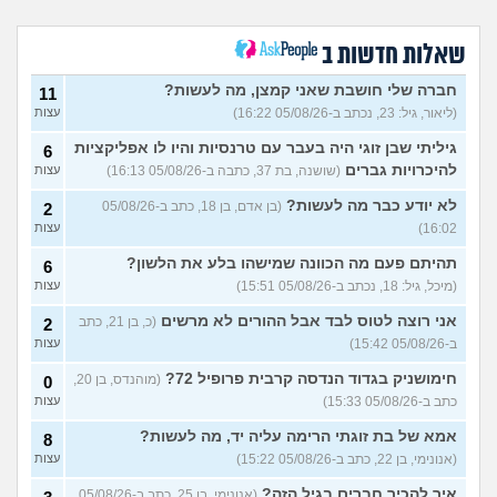
החברתיות שהכול אצלה סביב
עצות
הבילויים, זה מוריד לכם?
(לחם ושעשועים, בן 36)
שאלות חדשות ב
כשרבתי עם בת הזוג שלי,
13
דחפתי אותה מתוך כעס. איך
חברה שלי חושבת שאני קמצן, מה לעשות?
עצות
11
להתמודד?
(אלכס, שם בדוי, בן
(ליאור, גיל: 23, נכתב ב-05/08/26 16:22)
עצות
40)
גיליתי שבן זוגי היה בעבר עם טרנסיות והיו לו אפליקציות
6
איך להסביר לה שאני רוצה
20
להיכרויות גברים
(שושנה, בת 37, כתבה ב-05/08/26 16:13)
עצות
להיפרד?
(עידן, בן 27)
עצות
לא יודע כבר מה לעשות?
(בן אדם, בן 18, כתב ב-05/08/26
2
בעיות ביני לבית הזוג, מה
6
לעשות?
(אנונימי, בן 24)
16:02)
עצות
עצות
לא משלמת בדייטים
תהיתם פעם מה הכוונה שמישהו בלע את הלשון?
(אלי, בן
9
6
עצות
29)
(מיכל, גיל: 18, נכתב ב-05/08/26 15:51)
עצות
יוצאת איתו היום לדייט ראשון
3
אני רוצה לטוס לבד אבל ההורים לא מרשים
(כ, בן 21, כתב
2
(אנונימית, בת 18)
עצות
ב-05/08/26 15:42)
עצות
להתחיל עם בנות בים/ הליכה
8
חימושניק בגדוד הנדסה קרבית פרופיל 72?
(מוהנדס, בן 20,
0
בטיילת או מועדון?
(רואי, בן
עצות
כתב ב-05/08/26 15:33)
עצות
26)
לוקח אותי לדייטים גרועים
אמא של בת זוגתי הרימה עליה יד, מה לעשות?
17
8
האם להמשיך?
(נטע, בת 21)
עצות
(אנונימי, בן 22, כתב ב-05/08/26 15:22)
עצות
איך להכיר חברים בגיל הזה?
(אנונימי, בן 25, כתב ב-05/08/26