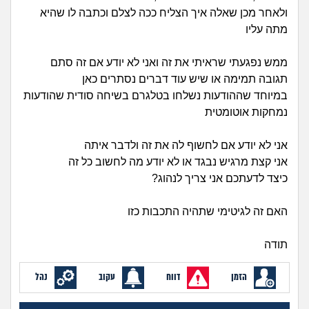
זוגיות
חיפוש שאלות
ולאחר מכן שאלה איך הצליח ככה לצלם וכתבה לו שהיא
מתה עליו
|
היריון ולידה
הרשמה
התחברות
ממש נפגעתי שראיתי את זה ואני לא יודע אם זה סתם
הורות ומשפחה
תגובה תמימה או שיש עוד דברים נסתרים כאן
במיוחד שההודעות נשלחו בטלגרם בשיחה סודית שהודעות
מתבגרים
נמחקות אוטומטית
מהבקו"ם... ועד מתי?!
אני לא יודע אם לחשוף לה את זה ולדבר איתה
אני קצת מרגיש נבגד או לא יודע מה לחשוב כל זה
לימודים וסטודנטים
כיצד לדעתכם אני צריך לנהוג?
עבודה וקריירה
האם זה לגיטימי שתהיה התכבות כזו
תודה
חברים ואנשים
הזמן
דווח
עקוב
נהל
בית, שכנים ושותפים