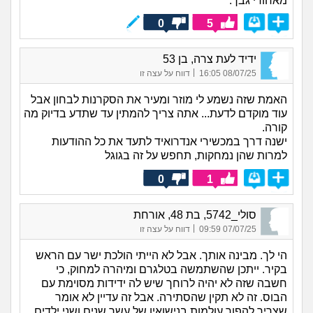
מאחורי גבך.
0
5
ידיד לעת צרה, בן 53
|
08/07/25 16:05
דווח על עצה זו
האמת שזה נשמע לי מוזר ומעיר את הסקרנות לבחון אבל
עוד מוקדם לדעת... אתה צריך להמתין עד שתדע בדיוק מה
קורה.
ישנה דרך במכשירי אנדרואיד לתעד את כל ההודעות
למרות שהן נמחקות, תחפש על זה בגוגל
0
1
סולי_5742, בת 48, אורחת
|
07/07/25 09:59
דווח על עצה זו
הי לך. מבינה אותך. אבל לא הייתי הולכת ישר עם הראש
בקיר. ייתכן שהשתמשה בטלגרם ומיהרה למחוק, כי
חשבה שזה לא יהיה לרוחך שיש לה ידידות מסוימת עם
הבוס. זה לא תקין שהסתירה. אבל זה עדיין לא אומר
שצריך להפוך עולמות בנישואין של עשר שנים ושני ילדים.