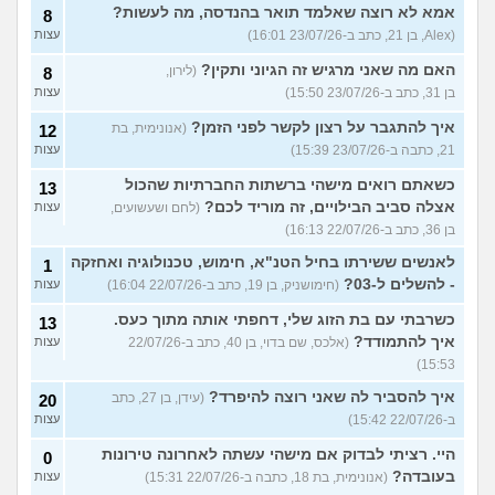
אמא לא רוצה שאלמד תואר בהנדסה, מה לעשות?
8
(Alex, בן 21, כתב ב-23/07/26 16:01)
עצות
האם מה שאני מרגיש זה הגיוני ותקין?
(לירון,
8
בן 31, כתב ב-23/07/26 15:50)
עצות
איך להתגבר על רצון לקשר לפני הזמן?
(אנונימית, בת
12
21, כתבה ב-23/07/26 15:39)
עצות
כשאתם רואים מישהי ברשתות החברתיות שהכול
13
אצלה סביב הבילויים, זה מוריד לכם?
(לחם ושעשועים,
עצות
בן 36, כתב ב-22/07/26 16:13)
לאנשים ששירתו בחיל הטנ"א, חימוש, טכנולוגיה ואחזקה
1
- להשלים ל-03?
(חימושניק, בן 19, כתב ב-22/07/26 16:04)
עצות
כשרבתי עם בת הזוג שלי, דחפתי אותה מתוך כעס.
13
איך להתמודד?
(אלכס, שם בדוי, בן 40, כתב ב-22/07/26
עצות
15:53)
איך להסביר לה שאני רוצה להיפרד?
(עידן, בן 27, כתב
20
ב-22/07/26 15:42)
עצות
היי. רציתי לבדוק אם מישהי עשתה לאחרונה טירונות
0
בעובדה?
(אנונימית, בת 18, כתבה ב-22/07/26 15:31)
עצות