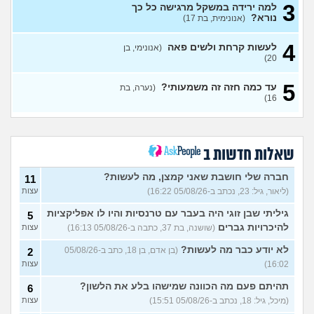
3
למה ירידה במשקל מרגישה כל כך
הן לא אוהבות את זה?
7
נורא?
(אנונימית, בת 17)
עצות
(אריה, בן 26)
איך להתמודד עם הערות על
8
4
לעשות קרחת ולשים פאה
(אנונימי, בן
המשקל שלי?
(אישה, בת 21)
עצות
20)
בעלי העיר לי באמצע יחסי מין
17
5
על ריח רע מהנרתיק
(אינה,
עד כמה חזה זה משמעותי?
(נערה, בת
עצות
16)
בת 32)
מהי האינדיקציה ההכי טובה
11
לכמה אדם יפה?
עצות
(THEBESTAMANCANGET, בן 22)
שאלות חדשות ב
אני מתבייש ולא יודע מה
3
לעשות בקיץ בים או בריכה
עצות
חברה שלי חושבת שאני קמצן, מה לעשות?
11
(אנונימי, בן 13)
(ליאור, גיל: 23, נכתב ב-05/08/26 16:22)
עצות
רופא שיניים נזף בי, דמעתי כל
6
הטיפול
(תות, בת 34)
עצות
גיליתי שבן זוגי היה בעבר עם טרנסיות והיו לו אפליקציות
5
להיכרויות גברים
(שושנה, בת 37, כתבה ב-05/08/26 16:13)
עצות
עד כמה אני מבלבלת בנות
4
באופן הלבוש שלי והדיבור שלי,
עצות
לא יודע כבר מה לעשות?
(בן אדם, בן 18, כתב ב-05/08/26
2
צריכה עצה
(עדן, בת 24)
16:02)
עצות
האם אימוני קליסטניקס באמת
4
טובים יותר?
(מתלבט, בן 32)
תהיתם פעם מה הכוונה שמישהו בלע את הלשון?
עצות
6
(מיכל, גיל: 18, נכתב ב-05/08/26 15:51)
עצות
בת 16, והשיער שלי ממש נושר
7