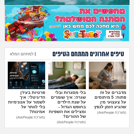
מה שעובר עליי
שומרים על הגוף
פיננסי וכלכלה
בין הסדינים
טיפים אחרונים ממתחם הטיפים
|
למתחם המלא
חיות מחמד
הוספת טיפ
יוקר המחיה
מדברים על זה
בלי מסגרות ובלי
פרטיות בעידן
גאווה
פתוח: 5 מיתוסים
שגרה: איך שומרים
הדיגיטלי: איך
על צעצועי מין
על שנת הילדים
לשמור על אנונימיות
שהגיע הזמן לנפץ
בחופש הגדול -
בלי לוותר על
ומצילים את השפיות
אמינות?
(מערכת AskPeople)
של ההורים?
(מערכת AskPeople)
(מערכת AskPeople)