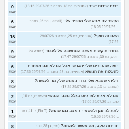
רכזת שירות ישיר
(אנונימית, בת 18, כתבה ב-29/07/26 18:16)
0
עצות
הקשר עם אבא שלי מכביד עליי
(Lamali, בת 26, כתבה
6
ב-29/07/26 18:05)
עצות
האם זה חוקי?
(אנונימית, בת 25, כתבה ב-29/07/26
15
17:56)
עצות
בחרדות קשות מעצם המחשבה על לעבוד
(בחורה של
9
חופש, בת 30, כתבה ב-29/07/26 17:47)
עצות
רוצה שההורים שלי יתגרשו אבל הם לא וגם מפחדת
6
להעלות את הנושא
(אנונימית, בת 23, כתבה ב-29/07/26 17:36)
עצות
גיליתי שאבא שלי בוגד באמא שלי, מה לעשות?
8
(אנונימי, בן 13, כתב ב-29/07/26 17:25)
עצות
אם לא אגיע לצו גיוס בגלל מצבי הנפשי
(מלשבית, בת 18,
2
כתבה ב-29/07/26 17:05)
עצות
לתת לה זמן ולהשאיר המצב כמו שהוא?
(Flo-T, בן 41, כתב
1
ב-29/07/26 16:56)
עצות
תדירות סקס, מה אפשר לעשות?
(נשוי, בן 28, כתב
8