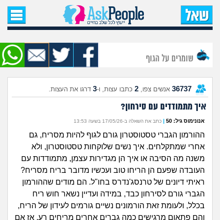
עמוד הבית
שאל שאלה
שומרים על הגוף
שאלות חדשות
3
2
36737
אנשים צפו,
כתבו עצות, ו-
דרגו את העצות.
שאלות שעוררו עניין
איך מתמודדים עם סירחון?
עצות חדשות
אנונימוס גיל: 50
|
כתב את השאלה ב-17/05/26 בשעה 13:53
ההורמון הגברי טסטוסטרון גורם לגוף להיות מסריח, גם
מה קורה כאן?
אחרי שמתקלחים. איך נשים שלוקחות טסטוסטרון, ולא
משנה מה הסיבה או איך הן מגדירות עצמן, מתמודדות עם
מתחם הטיפים
העובדה שפעם הן הריחו טוב ועכשיו מדובר בריח מסריח?
ראיתי דיונים של טרנסג'נדרס בחו"ל. הם מודים שההורמון
מדורים
הגברי גורם לסירחון כבד, במידה ועדיין נשאר חוש ריח
בכלל, ולעומת זאת הורמונים נשיים גורמים לעידון של הריח,
והם פתאום מרגישים כמה גברים אחרים מריחים רע. אז אם