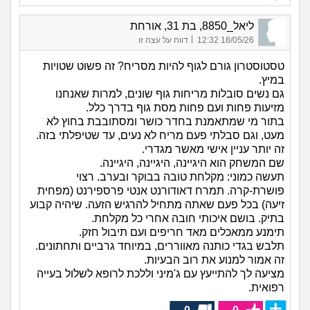
ליאל_8850, בת 31, אורחת
|
18/05/26 12:32
דווח על עצה זו
טסטוסטרון גורם לגוף להיות מסריח? זה פשוט שטויות
במיץ.
גם נשים סובלות מריחות גוף שונים, למרות שאנחנו
מזיעות פחות ועם פחות מסת גוף בדרך כלל.
בתור מי שמתאמנת בחדר כושר ומסתובבת בחוץ לא
מעט, וגם סבלתי פעם מריח לא נעים, עד שטיפלתי בזה.
זה יותר עניין אישי מאשר מגדרי.
שם המשחק הוא היגיינה, היגיינה, היגיינה.
תעשה כמוני: מקלחת טובה בבוקר ובערב. רצוי
פושרת-קרה. תמרח דאודורנט אנטי פרספירנט (מפחית
זיעה) בכל פעם שאתה מתחיל להרגיש הזעה. שיהיה קבוע
בתיק. בושם איכותי חובה אחרי כל מקלחת.
תימנע ממאכלים מאד חריפים ועם תיבול חזק.
תלבש בגדי כותנה מאווררים, במיוחד גרביים ותחתונים.
זה אמור למנוע את רוב הבעיות.
מציעה לך להתייעץ עם ג'מיני וללכת לרופא לשלול בעייה
רפואית.