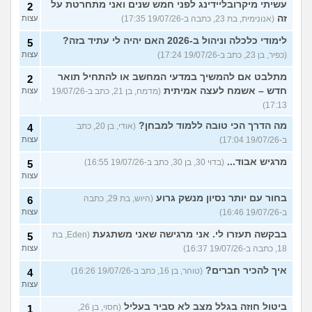
עשיתי מיקרובליידינג לפני חמש שנים ואני מתחרטת על
2
זה
(אנונימית, בת 23, כתבה ב-19/07/26 17:35)
עצות
לימודי כלכלה וניהול ב-2026 האם יהיה לי עתיד בזה?
5
(כפיר, בן 23, כתב ב-19/07/26 17:24)
עצות
מתלבט אם להמשיך במדעי המחשב או להתחיל תואר
2
חדש – אשמח לעצה אמיתית
(מדמח, בן 21, כתב ב-19/07/26
עצות
17:13)
מה הדרך הכי טובה ללמוד למבחן?
(אודי, בן 20, כתב
4
ב-19/07/26 17:04)
עצות
מרגיש אבוד...
(בדוי 30, בן 30, כתב ב-19/07/26 16:55)
5
עצות
בחור עם יותר נסיון מנשק גרוע
(היוש, בת 29, כתבה
6
ב-19/07/26 16:46)
עצות
בבקשה תעזרו לי. אני מרגישה שאני משתגעת
(Eden, בת
5
18, כתבה ב-19/07/26 16:37)
עצות
איך להכיר חברים?
(טוהר, בן 16, כתב ב-19/07/26 16:26)
4
עצות
ביטול חוזה בגלל מצב לא סביר בעליל
(חסוי, בן 26,
1