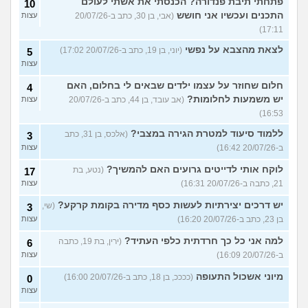
פתחתי תיבת פנדורה? הכנסתי את אשתי לעולם
10
התכנים ועכשיו אני חושש
(אבי, בן 30, כתב ב-20/07/26
עצות
17:11)
לצאת מהצבא על נפשי
(יוני, בן 19, כתב ב-20/07/26 17:02)
5
עצות
חלום שחוזר על עצמו ילדים שבאים לי בחלום, האם
4
יש משמעות לחלומות?
(אב עובד, בן 44, כתב ב-20/07/26
עצות
16:53)
ללמוד סיעוד למטרת הגירה במצבי?
(אלכס, בן 31, כתב
3
ב-20/07/26 16:42)
עצות
לוקח אותי לדייטים גרועים האם להמשיך?
(נטע, בת
17
21, כתבה ב-20/07/26 16:31)
עצות
יש דרכים יצירתיות לעשות כסף מדירה בקומת קרקע?
(שי,
3
בן 23, כתב ב-20/07/26 16:20)
עצות
למה אני כל כך חרדתית כלפי העתיד?
(ירין, בת 19, כתבה
6
ב-20/07/26 16:09)
עצות
מיוני אשכול התעופה
(ככככ, בן 18, כתב ב-20/07/26 16:00)
0
עצות