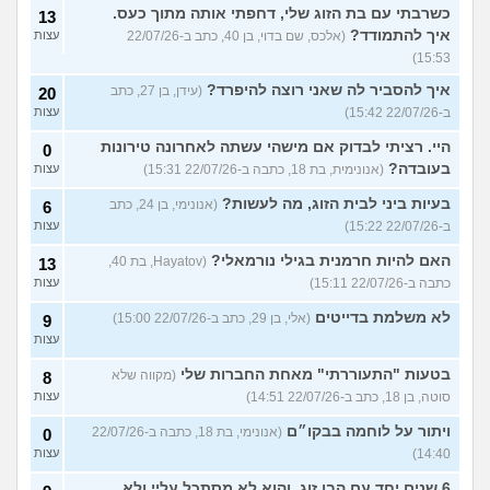
כשרבתי עם בת הזוג שלי, דחפתי אותה מתוך כעס.
13
איך להתמודד?
(אלכס, שם בדוי, בן 40, כתב ב-22/07/26
עצות
15:53)
איך להסביר לה שאני רוצה להיפרד?
(עידן, בן 27, כתב
20
ב-22/07/26 15:42)
עצות
היי. רציתי לבדוק אם מישהי עשתה לאחרונה טירונות
0
בעובדה?
(אנונימית, בת 18, כתבה ב-22/07/26 15:31)
עצות
בעיות ביני לבית הזוג, מה לעשות?
(אנונימי, בן 24, כתב
6
ב-22/07/26 15:22)
עצות
האם להיות חרמנית בגילי נורמאלי?
(Hayatov, בת 40,
13
כתבה ב-22/07/26 15:11)
עצות
לא משלמת בדייטים
(אלי, בן 29, כתב ב-22/07/26 15:00)
9
עצות
בטעות "התעוררתי" מאחת החברות שלי
(מקווה שלא
8
סוטה, בן 18, כתב ב-22/07/26 14:51)
עצות
ויתור על לוחמה בבקו״ם
(אנונימי, בת 18, כתבה ב-22/07/26
0
14:40)
עצות
6 שנים יחד עם הבן זוג, והוא לא מסתכל עליי ולא