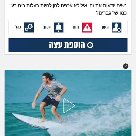
זוגיות
חיפוש שאלות
נשים יודעות את זה, איל לא אכפת להן להיות בעלות ריח רע
כמו של גברים?
|
היריון ולידה
הרשמה
התחברות
הזמן
דווח
עקוב
נהל
הורות ומשפחה
מתבגרים
מהבקו"ם... ועד מתי?!
לימודים וסטודנטים
עבודה וקריירה
חברים ואנשים
בית, שכנים ושותפים