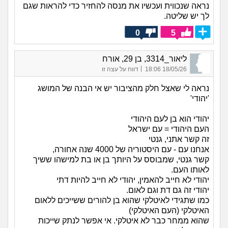
נראה שנכווית ועכשיו את מנסה להחזיר כדי להראות שגם
לך יש שליטה.
0
5
ליאור_3314, בן 29, אורח
|
18/05/26 18:06
דווח על עצה זו
נראה לי שאצל חלק מהציבור יש אי הבנה של המושג
'יהודי'
יהודי הוא בן לעם היהודי
העם היהודי = עם ישראל
זה קשר אתני, גנטי
אנחנו עם - עם היסטוריה של 4000 שנה אחורה,
קשר גנטי, שמבוסס על היותך בן או בת למישהו ששיך
לאותו העם.
יהודי לא חייב להאמין, יהודי לא חייב להיות דתי
יהודי זה גם דת וגם לאום.
כמו שתגידי לאיטלקי שהוא בן להורים ששייכים ללאום
האיטלקי (העם האיטלקי)
שהוא ממחר כבר לא איטלקי. אי אפשר לנתק שייכות