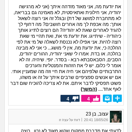
את יודעת מה, אני מאוד מזדהה איתך (אני לא מרגישה
יהודיה, אני חילונית ואתאיסטית, לא מאמינה גם בבריאה,
לא מתחברת למושג של דת) ובגלל זה אני רוצה לשאול
אותך: מה אכפת לך מה אחרים חושבים? מה דחוף לך
להגיד לאחרים שאת לא יהודיה? הם רוצים לתייג אותך
כיהודיה - שיתייגו. את יודעת מי את, ואת תהיי מי שאת
רוצה להיות. אני אפילו לא נכנסת לשאלה של מי את לפי
ההלכה כי, את יודעת מה, אין לי מושג... כי אני לא מבינה
בהלכה. או בדת. אמרו לי שאני יהודיה, ההורים יהודים,
הסבים, הסבאסבתא-רבא - בסדר. יופי. שיהיה. זה לא
אומר לי כלום. יש לי את הזהות והמנטליות והערכים
התרבותיים שלפיהם אני חיה את חיי וזה מה שמעניין אותי.
אם יש אנשים ספציפיים שרבים איתך על זה או משהו,
פשוט תפסיקי לדבר איתם. את לא צריכה להוכיח שום דבר
לאף אחד....
(המשך)
4
4
עצוב, בן 23
|
18/05/26 20:41
דווח על עצה זו
לדעתי את מדברת ממקום שהוא מאוד לא נכון , רוצה