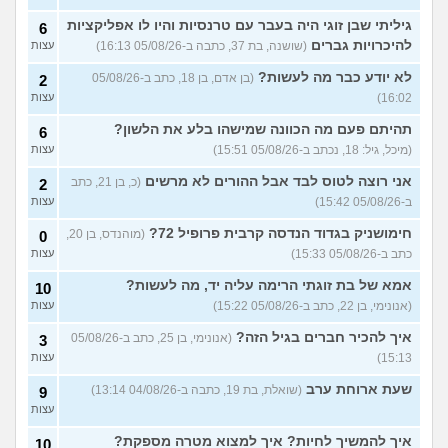
הוא משחק במחשב ולא יורד
4
למקלט, מה לעשות?
(מטומטם
עצות
גיליתי שבן זוגי היה בעבר עם טרנסיות והיו לו אפליקציות
6
מסכן חיים או, בת 35)
להיכרויות גברים
(שושנה, בת 37, כתבה ב-05/08/26 16:13)
עצות
שכנים חסרי מנוח בבירת
3
העמק, איך להתמודד?
עצות
לא יודע כבר מה לעשות?
(בן אדם, בן 18, כתב ב-05/08/26
2
(דואגת, בן 38)
16:02)
עצות
האם צריך להצליח בכל
1
תהיתם פעם מה הכוונה שמישהו בלע את הלשון?
6
המבחנים במיון בשביל לעבור
עצות
את המיון של אשכול חיל
(מיכל, גיל: 18, נכתב ב-05/08/26 15:51)
עצות
האוויר?
(מלשבית, בת 19)
אני רוצה לטוס לבד אבל ההורים לא מרשים
(כ, בן 21, כתב
2
למה באים בטענות על גיוס
10
ב-05/08/26 15:42)
עצות
חרדים?
(המשטמט, בן 20)
עצות
חימושניק בגדוד הנדסה קרבית פרופיל 72?
(מוהנדס, בן 20,
0
יש לי כמה שאלות בנוגע לצו
1
מילואים בשגרה
כתב ב-05/08/26 15:33)
(אנונימי, בן 21)
עצות
עצות
אמא של בת זוגתי הרימה עליה יד, מה לעשות?
איך הגענו ל7/10? איפה היו
10
14
כולם?
(לירן, בת 30)
עצות
(אנונימי, בן 22, כתב ב-05/08/26 15:22)
עצות
איך להכיר חברים בגיל הזה?
עוד שאלות חדשות במדור
(אנונימי, בן 25, כתב ב-05/08/26
3
15:13)
עצות
שעת ארוחת ערב
(שואלת, בת 19, כתבה ב-04/08/26 13:14)
9
עצות
איך להמשיך לחיות? איך למצוא מטרה מספקת?
10