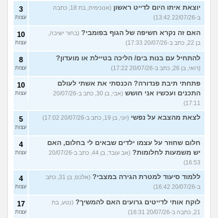
יוצאת איתו היום לדייט ראשון
(אנונימית, בת 18, כתבה
3
ב-22/07/26 13:42)
עצות
האם זה נקרא חשיפה של הגוף בפומבי?
(בחור ישיבה,
10
בן 22, כתב ב-20/07/26 17:33)
עצות
להתחיל עם בנות בים/ הליכה בטיילת או מועדון?
8
(רואי, בן 26, כתב ב-20/07/26 17:22)
עצות
פתחתי תיבת פנדורה? הכנסתי את אשתי לעולם
10
התכנים ועכשיו אני חושש
(אבי, בן 30, כתב ב-20/07/26
עצות
17:11)
לצאת מהצבא על נפשי
(יוני, בן 19, כתב ב-20/07/26 17:02)
5
עצות
חלום שחוזר על עצמו ילדים שבאים לי בחלום, האם
4
יש משמעות לחלומות?
(אב עובד, בן 44, כתב ב-20/07/26
עצות
16:53)
ללמוד סיעוד למטרת הגירה במצבי?
(אלכס, בן 31, כתב
4
ב-20/07/26 16:42)
עצות
לוקח אותי לדייטים גרועים האם להמשיך?
(נטע, בת
17
21, כתבה ב-20/07/26 16:31)
עצות