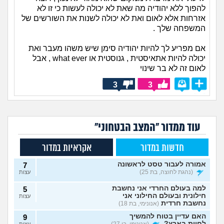
להפוך ללא יהודיה מה שאת לא יכולה לעשות כי זו לא
אזרחות אלא לאום ואת לא יכולה לשנות את השורשים של
המשפחה שלך .
אם מפריע לך להיות יהודיה סימן שיש משהו מעבר ואת
יכולה להיות אתאיסטית , גנוסטית או what ever , אבל
לאום זה לא בר שינוי
3
3
עוד ממדור "המצב הבטחוני"
חדשות במדור
אקראיות במדור
אמורה לעבור טסט לראשונה
7
(נהגת לחוצה, בת 25)
עצות
למה בעולם החרדי אני נחשבת
5
חילונית ובעולם החילוני אני
עצות
נחשבת חרדית
(אנונימי, בת 18)
האם עדיין בטוח להמשיך
9
לחיות בארץ?