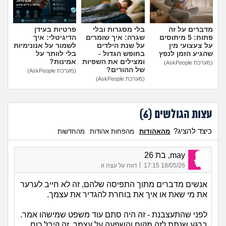
מדברים על זה
בלי מסגרות ובלי
פרטיות בעידן
פתוח: 5 מיתוסים
שגרה: איך שומרים
הדיגיטלי: איך
על צעצועי מין
על שנת הילדים
לשמור על אנונימיות
שהגיע הזמן לנפץ
בחופש הגדול -
בלי לוותר על
ומצילים את השפיות
אמינות?
(מערכת AskPeople)
של ההורים?
(מערכת AskPeople)
(מערכת AskPeople)
עצות הגולשים (
6
)
כיצד להציג?
מהאהודות
מהפחות אהודות
מהחדשות
may, בת 26
|
18/05/26 17:15
דווח על עצה זו
אנשים מדברים מתוך התפיסה שלהם, זה לא חייב לערער
את מי שאת או איך את בוחרת להגדיר את עצמך.
לפני שהתעצבנת - זה היה סתם עוד משפט שמישהו אמר.
ברגע שנתת לזה מקום והשפעה על עצמך, זה קיבל כוח.