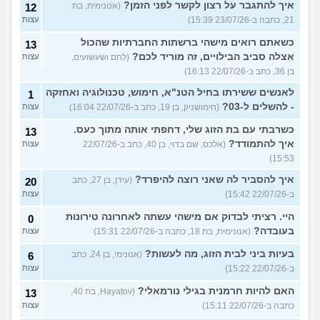
איך להתגבר על רצון לקשר לפני הזמן?
(אנונימית, בת
12
21, כתבה ב-23/07/26 15:39)
עצות
כשאתם רואים מישהי ברשתות החברתיות שהכול
13
אצלה סביב הבילויים, זה מוריד לכם?
(לחם ושעשועים,
עצות
בן 36, כתב ב-22/07/26 16:13)
לאנשים ששירתו בחיל הטנ"א, חימוש, טכנולוגיה ואחזקה
1
- להשלים ל-03?
(חימושניק, בן 19, כתב ב-22/07/26 16:04)
עצות
כשרבתי עם בת הזוג שלי, דחפתי אותה מתוך כעס.
13
איך להתמודד?
(אלכס, שם בדוי, בן 40, כתב ב-22/07/26
עצות
15:53)
איך להסביר לה שאני רוצה להיפרד?
(עידן, בן 27, כתב
20
ב-22/07/26 15:42)
עצות
היי. רציתי לבדוק אם מישהי עשתה לאחרונה טירונות
0
בעובדה?
(אנונימית, בת 18, כתבה ב-22/07/26 15:31)
עצות
בעיות ביני לבית הזוג, מה לעשות?
(אנונימי, בן 24, כתב
6
ב-22/07/26 15:22)
עצות
האם להיות חרמנית בגילי נורמאלי?
(Hayatov, בת 40,
13
כתבה ב-22/07/26 15:11)
עצות