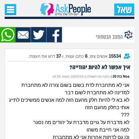
עמוד הבית
שאל שאלה
המצב הבטחוני
שאלות חדשות
37
6
15534
אנשים צפו,
כתבו עצות, ו-
דרגו את העצות.
שאלות שעוררו עניין
איך אפשר לא להיות יהודייה?
עצות חדשות
Noa בת 20
|
כתבה את השאלה ב-18/05/26 בשעה 16:59
אני לא מתחברת לדת בשום בשום צורה לא מתחברת
מה קורה כאן?
למדינה לא מתחברת לשום דבר
לא בא לי להיות חלק מהעם הזה למה אנשים ממשיכים לתייג
מתחם הטיפים
אותי כחלק מהעם הזה
???
מדורים
לא מדברת על גויים מדברת על יהודים מה נסגר
למה אני חייבת משהו
וכן גם לדתות אחרות אני לא מתחברת