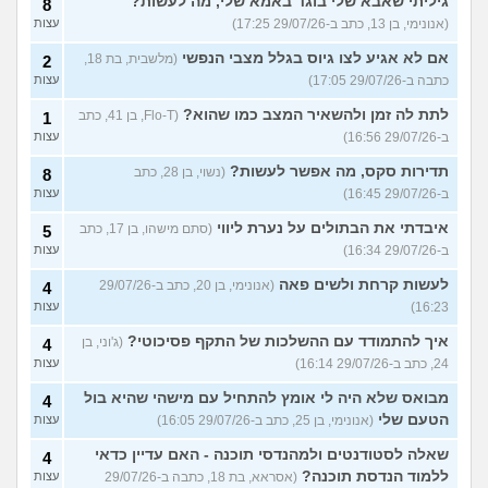
גיליתי שאבא שלי בוגד באמא שלי, מה לעשות?
8
(אנונימי, בן 13, כתב ב-29/07/26 17:25)
עצות
אם לא אגיע לצו גיוס בגלל מצבי הנפשי
(מלשבית, בת 18,
2
כתבה ב-29/07/26 17:05)
עצות
לתת לה זמן ולהשאיר המצב כמו שהוא?
(Flo-T, בן 41, כתב
1
ב-29/07/26 16:56)
עצות
תדירות סקס, מה אפשר לעשות?
(נשוי, בן 28, כתב
8
ב-29/07/26 16:45)
עצות
איבדתי את הבתולים על נערת ליווי
(סתם מישהו, בן 17, כתב
5
ב-29/07/26 16:34)
עצות
לעשות קרחת ולשים פאה
(אנונימי, בן 20, כתב ב-29/07/26
4
16:23)
עצות
איך להתמודד עם ההשלכות של התקף פסיכוטי?
(ג'וני, בן
4
24, כתב ב-29/07/26 16:14)
עצות
מבואס שלא היה לי אומץ להתחיל עם מישהי שהיא בול
4
הטעם שלי
(אנונימי, בן 25, כתב ב-29/07/26 16:05)
עצות
שאלה לסטודנטים ולמהנדסי תוכנה - האם עדיין כדאי
4
ללמוד הנדסת תוכנה?
(אסראא, בת 18, כתבה ב-29/07/26
עצות