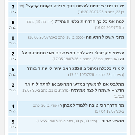
יש דרכים יצירתיות לעשות כסף מדירה בקומת קרקע?
(שי,
3
בן 23, כתב ב-20/07/26 16:20)
עצות
למה אני כל כך חרדתית כלפי העתיד?
(ירין, בת 19, כתבה
6
ב-20/07/26 16:09)
עצות
מיוני אשכול התעופה
(ככככ, בן 18, כתב ב-20/07/26 16:00)
0
עצות
עשיתי מיקרובליידינג לפני חמש שנים ואני מתחרטת על
2
זה
(אנונימית, בת 23, כתבה ב-19/07/26 17:35)
עצות
לימודי כלכלה וניהול ב-2026 האם יהיה לי עתיד בזה?
5
(כפיר, בן 23, כתב ב-19/07/26 17:24)
עצות
מתלבט אם להמשיך במדעי המחשב או להתחיל תואר
2
חדש – אשמח לעצה אמיתית
(מדמח, בן 21, כתב ב-19/07/26
עצות
17:13)
מה הדרך הכי טובה ללמוד למבחן?
(אודי, בן 20, כתב
4
ב-19/07/26 17:04)
עצות
מרגיש אבוד...
(בדוי 30, בן 30, כתב ב-19/07/26 16:55)
5
עצות