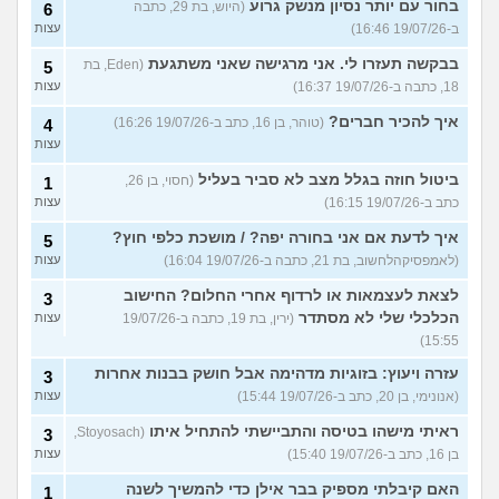
בחור עם יותר נסיון מנשק גרוע
(היוש, בת 29, כתבה
6
ב-19/07/26 16:46)
עצות
בבקשה תעזרו לי. אני מרגישה שאני משתגעת
(Eden, בת
5
18, כתבה ב-19/07/26 16:37)
עצות
איך להכיר חברים?
(טוהר, בן 16, כתב ב-19/07/26 16:26)
4
עצות
ביטול חוזה בגלל מצב לא סביר בעליל
(חסוי, בן 26,
1
כתב ב-19/07/26 16:15)
עצות
איך לדעת אם אני בחורה יפה? / מושכת כלפי חוץ?
5
(לאמפסיקהלחשוב, בת 21, כתבה ב-19/07/26 16:04)
עצות
לצאת לעצמאות או לרדוף אחרי החלום? החישוב
3
הכלכלי שלי לא מסתדר
(ירין, בת 19, כתבה ב-19/07/26
עצות
15:55)
עזרה ויעוץ: בזוגיות מדהימה אבל חושק בבנות אחרות
3
(אנונימי, בן 20, כתב ב-19/07/26 15:44)
עצות
ראיתי מישהו בטיסה והתביישתי להתחיל איתו
(Stoyosach,
3
בן 16, כתב ב-19/07/26 15:40)
עצות
האם קיבלתי מספיק בבר אילן כדי להמשיך לשנה
1