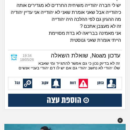
זוגיות
חיפוש שאלות
יש לי חברה יהודייה משיחית החרדים לא מגדירים אותה
|
כיהודייה אבל שאני אומרת שאני לא יהודייה אני עדיין יהודיה
היריון ולידה
הרשמה
התחברות
מה ההגיון גם לפי ההלכה היה יהודייה
זה לא מעצבן אתכם ?
הורות ומשפחה
אני מאמינה בבריאה לא בדת מסויימת
הייתי אומרת שאני גנוסטית
מתבגרים
עדכון מNoa, שואלת השאלה
19:34
מהבקו"ם... ועד מתי?!
18/05/26
זה לא בדיוק נכון כי גם אפשר להתגייר ומי שאבא
שלו יהודי לא נחשב יהודי גם אם יש לו דם יהודי בעניי אנשים
לימודים וסטודנטים
הזמן
דווח
עקוב
נהל
עבודה וקריירה
חברים ואנשים
בית, שכנים ושותפים