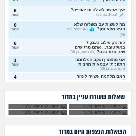
(אנונימי, בן 27)
עצות
איך אפשר לא להיות יהודייה?
6
(Noa, בת 20)
עצות
מה לעשות עם משלוח שלא
0
הגיע מלא זמן?
(אנונימית, בת
עצות
26)
קורונה, פילוג בעם, 7
6
באוקטובר... אתם מרגישים
עצות
שזה פגע בכם?
(לא פשוט, בן 36)
אני מהצפון ועקב המלחמה
1
התפניתי עצמאית מהבית
עצות
(המרושש, בן 28)
האם מלחמה עשויה לעזור
4
להתפייס עם חברים שאיתם
עצות
מה אפשר לעשות עם
המחשבה של עזיבת
נותק קשר לפני 4 שנים?
שכנים לא מתחשבים
הארץ לא עוברת, מה
למה מי שמאמין
רק אני מפחדת מהיום
(אנונימית 80, בת 44)
במקלט?
לעשות?
בדמוקרטיה רוצה
שאחרי?
שאלות שעוררו עניין במדור
לגייס חרדים?
האם יש אנשים כמוני?
(שלדון,
4
בת 22)
עצות
למה במדינה דמוקרטית
4
פוליטיקאים חוסמים אותי
עצות
בפייסבוק?
(לולי, בת 30)
השאלות הנצפות ה
יום
חרדות ולחץ, מה לעשות במצב
במדור
10
כזה?
(יעל, בת 17)
עצות