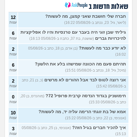
4
ומשתוללת
(רק נכד, בן 28)
עצות
שאלות חדשות ב
האם אח שלי מקנא/שונא את
8
חברה שלי חושבת שאני קמצן, מה לעשות?
12
אשתי?
(אורי, בן 33)
עצות
(ליאור, גיל: 23, נכתב ב-05/08/26 16:22)
עצות
הבת שלי מדוכדכת שאני ואביה
4
גיליתי שבן זוגי היה בעבר עם טרנסיות והיו לו אפליקציות
6
מבוגרים... איך מתמודדים?
(.,
עצות
בת 45)
להיכרויות גברים
(שושנה, בת 37, כתבה ב-05/08/26 16:13)
עצות
יש לי אפוטרופוס ואני לא מבין
5
לא יודע כבר מה לעשות?
(בן אדם, בן 18, כתב ב-05/08/26
2
למה
(זורו, בן 40)
עצות
16:02)
עצות
לא יודע מה לעשות יותר עם
5
תהיתם פעם מה הכוונה שמישהו בלע את הלשון?
6
המשפחה שלי
(יורם, בן 23)
עצות
(מיכל, גיל: 18, נכתב ב-05/08/26 15:51)
עצות
בן 10 לא רוצה שאנחנו ההורים
9
נהיה נוכחים במסיבת סיום של
אני רוצה לטוס לבד אבל ההורים לא מרשים
(כ, בן 21, כתב
2
עצות
הכיתה
(גורי, בן 42)
ב-05/08/26 15:42)
עצות
מה הסוד הזה שגורם לריח
7
חימושניק בגדוד הנדסה קרבית פרופיל 72?
(מוהנדס, בן 20,
0
הטוב להשאר בבגד לאורך זמן
עצות
כתב ב-05/08/26 15:33)
עצות
???
(מתלמדת, בת 50)
אמא של בת זוגתי הרימה עליה יד, מה לעשות?
איך לומר להורים שאני רוצה
10
9
להיות חילוני?
(אהרן, בן 17)
עצות
(אנונימי, בן 22, כתב ב-05/08/26 15:22)
עצות
איך להכיר חברים בגיל הזה?
עוד שאלות חדשות במדור
(אנונימי, בן 25, כתב ב-05/08/26
3
15:13)
עצות