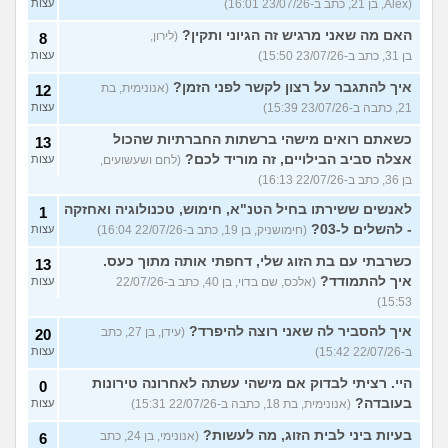
(Alex, בן 21, כתב ב-23/07/26 16:01)
עצות
האם מה שאני מרגיש זה הגיוני ותקין?
(לירון,
8
בן 31, כתב ב-23/07/26 15:50)
עצות
איך להתגבר על רצון לקשר לפני הזמן?
(אנונימית, בת
12
21, כתבה ב-23/07/26 15:39)
עצות
כשאתם רואים מישהי ברשתות החברתיות שהכול
13
אצלה סביב הבילויים, זה מוריד לכם?
(לחם ושעשועים,
עצות
בן 36, כתב ב-22/07/26 16:13)
לאנשים ששירתו בחיל הטנ"א, חימוש, טכנולוגיה ואחזקה
1
- להשלים ל-03?
(חימושניק, בן 19, כתב ב-22/07/26 16:04)
עצות
כשרבתי עם בת הזוג שלי, דחפתי אותה מתוך כעס.
13
איך להתמודד?
(אלכס, שם בדוי, בן 40, כתב ב-22/07/26
עצות
15:53)
איך להסביר לה שאני רוצה להיפרד?
(עידן, בן 27, כתב
20
ב-22/07/26 15:42)
עצות
היי. רציתי לבדוק אם מישהי עשתה לאחרונה טירונות
0
בעובדה?
(אנונימית, בת 18, כתבה ב-22/07/26 15:31)
עצות
בעיות ביני לבית הזוג, מה לעשות?
(אנונימי, בן 24, כתב
6