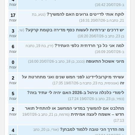
ב-20/07/26 16:42)
עצות
לוקח אותי לדייטים גרועים האם להמשיך?
(נטע, בת
17
21, כתבה ב-20/07/26 16:31)
עצות
יש דרכים יצירתיות לעשות כסף מדירה בקומת קרקע?
(שי,
3
בן 23, כתב ב-20/07/26 16:20)
עצות
למה אני כל כך חרדתית כלפי העתיד?
(ירין, בת 19, כתבה
6
ב-20/07/26 16:09)
עצות
מיוני אשכול התעופה
(ככככ, בן 18, כתב ב-20/07/26 16:00)
0
עצות
עשיתי מיקרובליידינג לפני חמש שנים ואני מתחרטת על
2
זה
(אנונימית, בת 23, כתבה ב-19/07/26 17:35)
עצות
לימודי כלכלה וניהול ב-2026 האם יהיה לי עתיד בזה?
5
(כפיר, בן 23, כתב ב-19/07/26 17:24)
עצות
מתלבט אם להמשיך במדעי המחשב או להתחיל תואר
2
חדש – אשמח לעצה אמיתית
(מדמח, בן 21, כתב ב-19/07/26
עצות
17:13)
מה הדרך הכי טובה ללמוד למבחן?
(אודי, בן 20, כתב
4