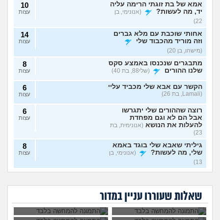
אמא של בת זוגתי הרימה עליה
10
יד, מה לעשות?
(אנונימי, בן
עצות
22)
אחותי שוכבת עם מלא גברים
14
וזה מוריד מהכבוד שלי
עצות
(מישהו, בן 20)
מתבגרים שנכנסו באמצע סקס
8
שלנו ההורים
(שלי88, בת 40)
עצות
הקשר עם אבא שלי מכביד עליי
6
(Lamali, בת 26)
עצות
רוצה שההורים שלי יתגרשו
6
אבל הם לא וגם מפחדת
עצות
להעלות את הנושא
(אנונימית, בת
23)
גיליתי שאבא שלי בוגד באמא
8
שלי, מה לעשות?
(אנונימי, בן
עצות
13)
אמא שלי פוגעת בי כי
אמא שלי לוחצת עליי
אני חושדת שאח שלי עומד
9
לא הבאתי עדיין ילדים
להתחתן בשידוך עם
להסתפח לכת
(Sister, בת
עצות
אמא שלי שונאת את
אני אובססיבית לאמא
לעולם. איך
כל אחת שיש לה
חברה שלי מה
שלי וזה חונק אותי
29)
להתמודד?
דופק, מה לעשות?
שאלות שעוררו עניין במדור
לעשות?
כבר
האם מה שאני מרגיש זה הגיוני
8
ותקין?
(לירון, בן 31)
עצות