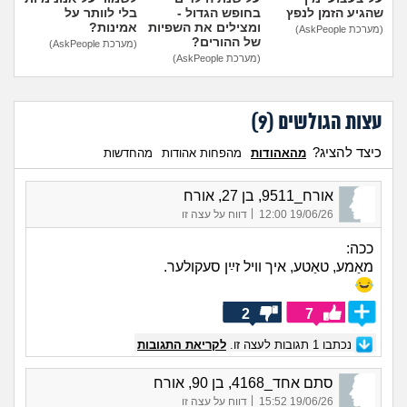
שהגיע הזמן לנפץ
בחופש הגדול -
בלי לוותר על
ומצילים את השפיות
אמינות?
(מערכת AskPeople)
של ההורים?
(מערכת AskPeople)
(מערכת AskPeople)
עצות הגולשים (
9
)
כיצד להציג?
מהאהודות
מהפחות אהודות
מהחדשות
אורח_9511, בן 27, אורח
|
19/06/26 12:00
דווח על עצה זו
ככה:
מאַמע, טאַטע, איך וויל זײַן סעקולער.
2
7
נכתבו
1
תגובות לעצה זו.
לקריאת התגובות
סתם אחד_4168, בן 90, אורח
|
19/06/26 15:52
דווח על עצה זו