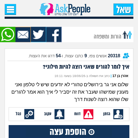
עמוד הבית
שאל שאלה
הורות ומשפחה
שאלות חדשות
54
9
20318
אנשים צפו,
כתבו עצות, ו-
דרגו את העצות.
שאלות שעוררו עניין
איך לומר להורים שאני רוצה להיות חילוני?
עצות חדשות
אהרן בן 17
|
כתב את השאלה ב-18/06/26 בשעה 16:11
שלום אני גר בירושלים טהורי לא יודעים שיש לי טלפון ואני
מה קורה כאן?
מעונין שמישהו שעבר את זה יסביר לי איך הוא אמר להורים
שלו שהוא רוצה לשנות דרך
מתחם הטיפים
הזמן
דווח
עקוב
נהל
מדורים