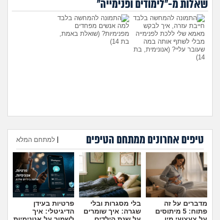
שאלות מ-"לימודים ופנימייה"
מה שעובר עליי
חייבת עזרה, איך לבקש
למה אנשים מפחדים
שומרים על הגוף
מאמא שלי ללכת לפנימייה
מפנימיות?
(שואלת באמת,
מבלי לשתף אותה במה
בת 14)
שעובר עליי?
(אנונימית, בת
פיננסי וכלכלה
14)
בין הסדינים
חיות מחמד
יוקר המחיה
טיפים אחרונים ממתחם הטיפים
היועצת המליצה לשלוח את
עומדת להיות בפנימייה ויש לי
|
למתחם המלא
הבן שלי לפנימייה, לסמוך
חבר, אני יכולה להביא אותו
עליה?
(אמא מודאגת, בת
לחדר שלי?
(פנימיסטית
גאווה
הוספת טיפ
35)
לעתיד, בת 16)
מדברים על זה
בלי מסגרות ובלי
פרטיות בעידן
פתוח: 5 מיתוסים
שגרה: איך שומרים
הדיגיטלי: איך
על צעצועי מין
על שנת הילדים
לשמור על אנונימיות