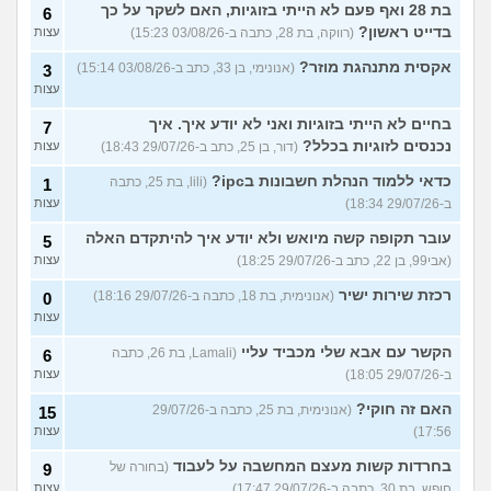
בת 28 ואף פעם לא הייתי בזוגיות, האם לשקר על כך
6
בדייט ראשון?
(רווקה, בת 28, כתבה ב-03/08/26 15:23)
עצות
אקסית מתנהגת מוזר?
(אנונימי, בן 33, כתב ב-03/08/26 15:14)
3
עצות
בחיים לא הייתי בזוגיות ואני לא יודע איך. איך
7
נכנסים לזוגיות בכלל?
(דור, בן 25, כתב ב-29/07/26 18:43)
עצות
כדאי ללמוד הנהלת חשבונות בipc?
(lili, בת 25, כתבה
1
ב-29/07/26 18:34)
עצות
עובר תקופה קשה מיואש ולא יודע איך להיתקדם האלה
5
(אבי99, בן 22, כתב ב-29/07/26 18:25)
עצות
רכזת שירות ישיר
(אנונימית, בת 18, כתבה ב-29/07/26 18:16)
0
עצות
הקשר עם אבא שלי מכביד עליי
(Lamali, בת 26, כתבה
6
ב-29/07/26 18:05)
עצות
האם זה חוקי?
(אנונימית, בת 25, כתבה ב-29/07/26
15
17:56)
עצות
בחרדות קשות מעצם המחשבה על לעבוד
(בחורה של
9
חופש, בת 30, כתבה ב-29/07/26 17:47)
עצות