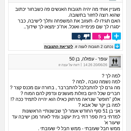
מעניין אותי מה יהיה תגובות האנשים פה כשבחור יכתוב
שהוא רוצה לחזור בתשובה.
האם תגידו לו- תעזוב את המשפחה ותלך לישיבה, כבר
יסגרו לך שם פנימייה ואוכל. אח''כ ימצאו לך שידוך..
0
5
נכתבו
2
תגובות לעצה זו.
לקריאת התגובות
עופר - עפולה, בן 50
|
20/06/26 14:26
דווח על עצה זו
למה לך ?
למה נשמה טובה , למה ?
מה גרם לך להתבלבל להתברבר , בחורה עם מכנס קצר ?
חברים שכל היום בזולות מעשנים ונדפק להם המוח ?
אלק "חופש" שנראה מרחוק כאילו הוא יהייה לתמיד ככה ?!
למה בן יקר של אבא ?
אני בן 51 סוף החודש אומר לך שבשנותיי הראשונות
למדתי בית ספר דתי בית יעקוב ומיד לאחר מכן ישיבה עד
שיעור א'
ממש חבל שעזבתי - ממש חבל לי שעזבתי .