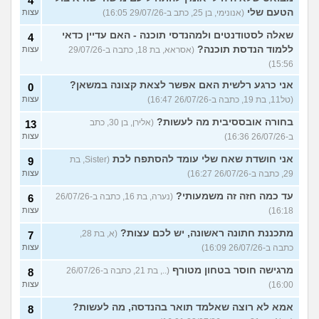
4
הטעם שלי
(אנונימי, בן 25, כתב ב-29/07/26 16:05)
עצות
שאלה לסטודנטים ולמהנדסי תוכנה - האם עדיין כדאי
4
ללמוד הנדסת תוכנה?
(אסראא, בת 18, כתבה ב-29/07/26
עצות
15:56)
אני כרגע רלשית האם אפשר לצאת קצונה במשאן?
0
(טל11, בת 19, כתבה ב-26/07/26 16:47)
עצות
בחורה אובססיבית מה לעשות?
(אלירן, בן 30, כתב
13
ב-26/07/26 16:36)
עצות
אני חושדת שאח שלי עומד להסתפח לכת
(Sister, בת
9
29, כתבה ב-26/07/26 16:27)
עצות
עד כמה חזה זה משמעותי?
(נערה, בת 16, כתבה ב-26/07/26
6
16:18)
עצות
מתכננת חתונה ראשונה, יש לכם עצות?
(א, בת 28,
7
כתבה ב-26/07/26 16:09)
עצות
מרגישה חוסר בטחון מטורף
(.., בת 21, כתבה ב-26/07/26
8
16:00)
עצות
אמא לא רוצה שאלמד תואר בהנדסה, מה לעשות?
8