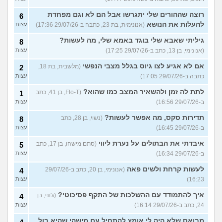
רוצה שההורים שלי יתגרשו אבל הם לא וגם מפחדת
6
להעלות את הנושא
(אנונימית, בת 23, כתבה ב-29/07/26 17:36)
עצות
גיליתי שאבא שלי בוגד באמא שלי, מה לעשות?
8
(אנונימי, בן 13, כתב ב-29/07/26 17:25)
עצות
אם לא אגיע לצו גיוס בגלל מצבי הנפשי
(מלשבית, בת 18,
2
כתבה ב-29/07/26 17:05)
עצות
לתת לה זמן ולהשאיר המצב כמו שהוא?
(Flo-T, בן 41, כתב
1
ב-29/07/26 16:56)
עצות
תדירות סקס, מה אפשר לעשות?
(נשוי, בן 28, כתב
8
ב-29/07/26 16:45)
עצות
איבדתי את הבתולים על נערת ליווי
(סתם מישהו, בן 17, כתב
5
ב-29/07/26 16:34)
עצות
לעשות קרחת ולשים פאה
(אנונימי, בן 20, כתב ב-29/07/26
4
16:23)
עצות
איך להתמודד עם ההשלכות של התקף פסיכוטי?
(ג'וני, בן
4
24, כתב ב-29/07/26 16:14)
עצות
מבואס שלא היה לי אומץ להתחיל עם מישהי שהיא בול