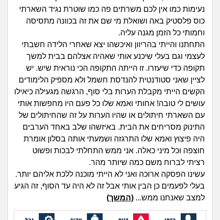
זוגיות
חיפוש שאלות
נעימות כמו אין לכם משרתים פה כמו שוטרת נגיד השארתי
|
כוס פלסטיק באה ושואלת מי שם את זה בכוונה מתסיסה
היריון ולידה
הרשמה
התחברות
וחמותי כל הזמן מגנה עליה.
התחתנו והייתי בהריוון ואיכשהו יצא שאחרי הלידה חשבתי
הורות ומשפחה
לעצמי וגם בעלי שיכנע אותי שאהיה אצלהם בבית למשך
תקופה כדי שיעזרו. זו הייתה התקופה הכי נוראית שיש. יש
מתבגרים
לציין שאני סטודנטית להנדסת חשמל ולא מספיק הלימודים
הקשים הייתי מקבלת הערות בלי סוף, הרגשה מגעילה כיאילו
מהבקו"ם... ועד מתי?!
עושים לי טובה! אחותי ואמא שלו כל פעם היו מחפשות אותי
עם השארתי חיתולים או שהיו הערות על זה שהחיתולים של
לימודים וסטודנטים
התינוק מסריחים את הבית. באיזשהו שלב באחד הערבים
היה פיצוץ ואמא שלו התרגזה ושמעתי אותה בסלון אומרת
עבודה וקריירה
חוצפה וכל מיני כאלה. אני ממש התחלתי לבכות ופשוט
רציתי לברוח משם כמה שיותר מהר.
חברים ואנשים
עשינו הפסקה ארוכה ואני לא הייתי מוכנה ללכת אליהם יותר.
בעלי לפעמים כן הבין אותי אבל זה לא היה עד הסוף, זה הגיע
למצב שאנחנו ממש...
(המשך)
בית, שכנים ושותפים