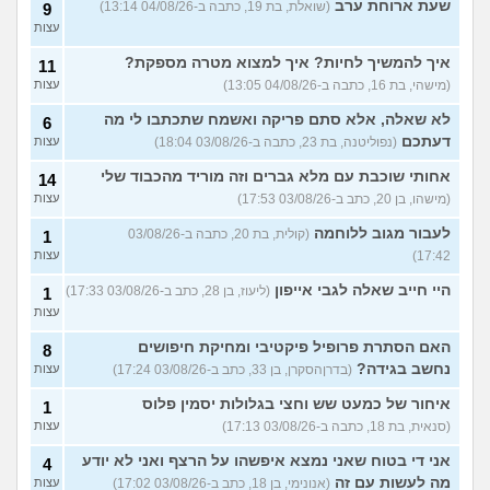
שעת ארוחת ערב
(שואלת, בת 19, כתבה ב-04/08/26 13:14)
9
עצות
איך להמשיך לחיות? איך למצוא מטרה מספקת?
11
(מישהי, בת 16, כתבה ב-04/08/26 13:05)
עצות
לא שאלה, אלא סתם פריקה ואשמח שתכתבו לי מה
6
דעתכם
(נפוליטנה, בת 23, כתבה ב-03/08/26 18:04)
עצות
אחותי שוכבת עם מלא גברים וזה מוריד מהכבוד שלי
14
(מישהו, בן 20, כתב ב-03/08/26 17:53)
עצות
לעבור מגוב ללוחמה
(קולית, בת 20, כתבה ב-03/08/26
1
17:42)
עצות
היי חייב שאלה לגבי אייפון
(ליעוז, בן 28, כתב ב-03/08/26 17:33)
1
עצות
האם הסתרת פרופיל פיקטיבי ומחיקת חיפושים
8
נחשב בגידה?
(בדרןהסקרן, בן 33, כתב ב-03/08/26 17:24)
עצות
איחור של כמעט שש וחצי בגלולות יסמין פלוס
1
(סנאית, בת 18, כתבה ב-03/08/26 17:13)
עצות
אני די בטוח שאני נמצא איפשהו על הרצף ואני לא יודע
4
מה לעשות עם זה
(אנונימי, בן 18, כתב ב-03/08/26 17:02)
עצות