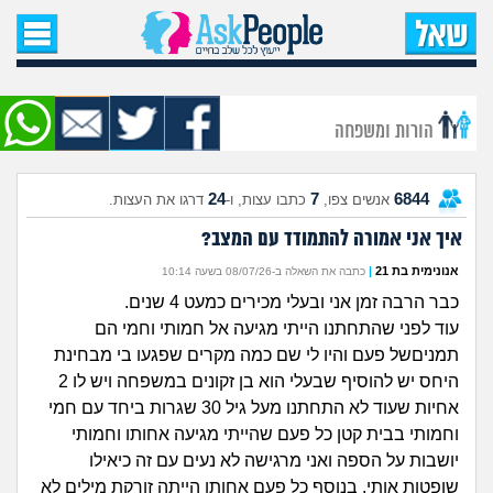
עמוד הבית
שאל שאלה
הורות ומשפחה
שאלות חדשות
24
7
6844
אנשים צפו,
כתבו עצות, ו-
דרגו את העצות.
שאלות שעוררו עניין
איך אני אמורה להתמודד עם המצב?
עצות חדשות
אנונימית בת 21
|
כתבה את השאלה ב-08/07/26 בשעה 10:14
כבר הרבה זמן אני ובעלי מכירים כמעט 4 שנים.
מה קורה כאן?
עוד לפני שהתחתנו הייתי מגיעה אל חמותי וחמי הם
תמניםשל פעם והיו לי שם כמה מקרים שפגעו בי מבחינת
מתחם הטיפים
היחס יש להוסיף שבעלי הוא בן זקונים במשפחה ויש לו 2
אחיות שעוד לא התחתנו מעל גיל 30 שגרות ביחד עם חמי
מדורים
וחמותי בבית קטן כל פעם שהייתי מגיעה אחותו וחמותי
יושבות על הספה ואני מרגישה לא נעים עם זה כיאילו
שופטות אותי, בנוסף כל פעם אחותו הייתה זורקת מילים לא