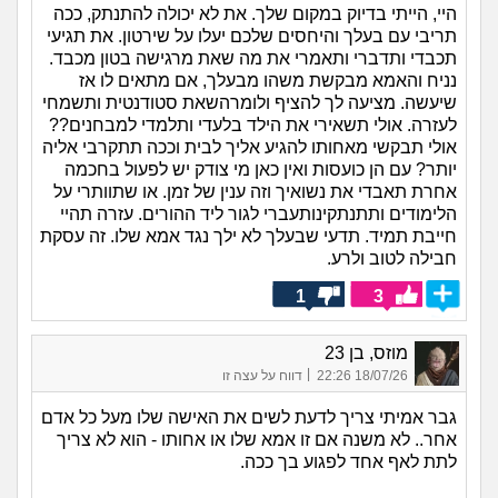
היי, הייתי בדיוק במקום שלך. את לא יכולה להתנתק, ככה
תריבי עם בעלך והיחסים שלכם יעלו על שירטון. את תגיעי
תכבדי ותדברי ותאמרי את מה שאת מרגישה בטון מכבד.
נניח והאמא מבקשת משהו מבעלך, אם מתאים לו אז
שיעשה. מציעה לך להציף ולומרהשאת סטודנטית ותשמחי
לעזרה. אולי תשאירי את הילד בלעדי ותלמדי למבחנים??
אולי תבקשי מאחותו להגיע אליך לבית וככה תתקרבי אליה
יותר? עם הן כועסות ואין כאן מי צודק יש לפעול בחכמה
אחרת תאבדי את נשואיך וזה ענין של זמן. או שתוותרי על
הלימודים ותתנתקינותעברי לגור ליד ההורים. עזרה תהיי
חייבת תמיד. תדעי שבעלך לא ילך נגד אמא שלו. זה עסקת
חבילה לטוב ולרע.
1
3
מוזס, בן 23
|
18/07/26 22:26
דווח על עצה זו
גבר אמיתי צריך לדעת לשים את האישה שלו מעל כל אדם
אחר.. לא משנה אם זו אמא שלו או אחותו - הוא לא צריך
לתת לאף אחד לפגוע בך ככה.