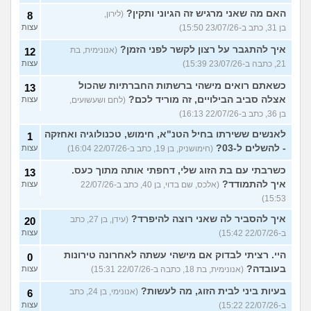
האם מה שאני מרגיש זה הגיוני ותקין?
(לירון,
8
בן 31, כתב ב-23/07/26 15:50)
עצות
איך להתגבר על רצון לקשר לפני הזמן?
(אנונימית, בת
12
21, כתבה ב-23/07/26 15:39)
עצות
כשאתם רואים מישהי ברשתות החברתיות שהכול
13
אצלה סביב הבילויים, זה מוריד לכם?
(לחם ושעשועים,
עצות
בן 36, כתב ב-22/07/26 16:13)
לאנשים ששירתו בחיל הטנ"א, חימוש, טכנולוגיה ואחזקה
1
- להשלים ל-03?
(חימושניק, בן 19, כתב ב-22/07/26 16:04)
עצות
כשרבתי עם בת הזוג שלי, דחפתי אותה מתוך כעס.
13
איך להתמודד?
(אלכס, שם בדוי, בן 40, כתב ב-22/07/26
עצות
15:53)
איך להסביר לה שאני רוצה להיפרד?
(עידן, בן 27, כתב
20
ב-22/07/26 15:42)
עצות
היי. רציתי לבדוק אם מישהי עשתה לאחרונה טירונות
0
בעובדה?
(אנונימית, בת 18, כתבה ב-22/07/26 15:31)
עצות
בעיות ביני לבית הזוג, מה לעשות?
(אנונימי, בן 24, כתב
6
ב-22/07/26 15:22)
עצות