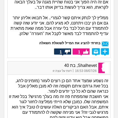
אם זה היה הפוך אני בטוח שהיית מגנה על בעלך הבאה
לקראתו, הוא צריך לעשות בדיוק אותו דבר..
ממליץ לך לנתק איתם קשר לגמרי.. אל תבואו אליהן יותר
גם אם הן יבכו ויתחננו, לא מגיע להם. אני יודע שזה קשה
להתמודד עם הכל לבד בלי עזרה אבל ממה שאת מתארת
עדיף להתמודד לבד מאשר לקבל את "העזרה" שלהן.
בחרתי להציג את המייל לשואלת השאלה
1
1
Shalhevet, בת 40
|
08/07/26 16:53
דווח על עצה זו
זה נשמע שמצד אחד הם כן רוצים לעזור (מזמינים לחג,
בכל זאת גרתם איתם תקופה וזה לא מובן מאליו) אבל
כנראה שהם לא כל כך יודעים לעזור.
אני חושבת שהמפתח פה זה מה בעלך מרגיש? בכל זאת זו
המשפחה שלו. כמובן שלא הייתי ממליצה לחזור לגור
איתם, אבל האם הביקורים האלה עושים לו טוב? איך הוא
מרגיש לגבי זה? אני מניחה שקשה לו להתמודד עם
המשפחה אבל הוא עדיין זקוק להם