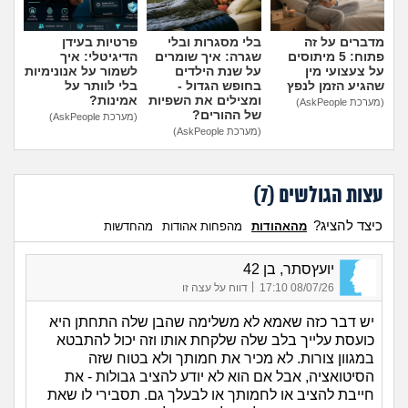
מדברים על זה
בלי מסגרות ובלי
פרטיות בעידן
פתוח: 5 מיתוסים
שגרה: איך שומרים
הדיגיטלי: איך
על צעצועי מין
על שנת הילדים
לשמור על אנונימיות
שהגיע הזמן לנפץ
בחופש הגדול -
בלי לוותר על
ומצילים את השפיות
אמינות?
(מערכת AskPeople)
של ההורים?
(מערכת AskPeople)
(מערכת AskPeople)
עצות הגולשים (
7
)
כיצד להציג?
מהאהודות
מהפחות אהודות
מהחדשות
יועץסתר, בן 42
|
08/07/26 17:10
דווח על עצה זו
יש דבר כזה שאמא לא משלימה שהבן שלה התחתן היא
כועסת עלייך בלב שלה שלקחת אותו וזה יכול להתבטא
במגוון צורות. לא מכיר את חמותך ולא בטוח שזה
הסיטואציה, אבל אם הוא לא יודע להציב גבולות - את
חייבת להציב או לחמותך או לבעלך גם. תסבירי לו שאת