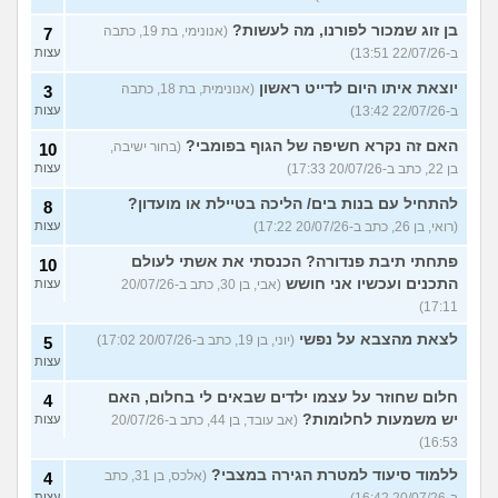
בן זוג שמכור לפורנו, מה לעשות?
(אנונימי, בת 19, כתבה
7
ב-22/07/26 13:51)
עצות
יוצאת איתו היום לדייט ראשון
(אנונימית, בת 18, כתבה
3
ב-22/07/26 13:42)
עצות
האם זה נקרא חשיפה של הגוף בפומבי?
(בחור ישיבה,
10
בן 22, כתב ב-20/07/26 17:33)
עצות
להתחיל עם בנות בים/ הליכה בטיילת או מועדון?
8
(רואי, בן 26, כתב ב-20/07/26 17:22)
עצות
פתחתי תיבת פנדורה? הכנסתי את אשתי לעולם
10
התכנים ועכשיו אני חושש
(אבי, בן 30, כתב ב-20/07/26
עצות
17:11)
לצאת מהצבא על נפשי
(יוני, בן 19, כתב ב-20/07/26 17:02)
5
עצות
חלום שחוזר על עצמו ילדים שבאים לי בחלום, האם
4
יש משמעות לחלומות?
(אב עובד, בן 44, כתב ב-20/07/26
עצות
16:53)
ללמוד סיעוד למטרת הגירה במצבי?
(אלכס, בן 31, כתב
4
עצות