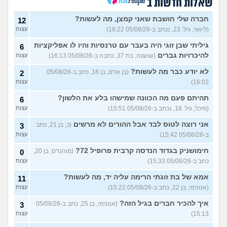
שאלות חדשות ב
האם אח שלי מקנא/שונא את
8
חברה שלי חושבת שאני קמצן, מה לעשות?
12
אשתי?
(אורי, בן 33)
עצות
(ליאור, גיל: 23, נכתב ב-05/08/26 16:22)
עצות
הבת שלי מדוכדכת שאני ואביה
4
גיליתי שבן זוגי היה בעבר עם טרנסיות והיו לו אפליקציות
6
מבוגרים... איך מתמודדים?
(.,
עצות
בת 45)
להיכרויות גברים
(שושנה, בת 37, כתבה ב-05/08/26 16:13)
עצות
יש לי אפוטרופוס ואני לא מבין
5
לא יודע כבר מה לעשות?
(בן אדם, בן 18, כתב ב-05/08/26
2
למה
(זורו, בן 40)
עצות
16:02)
עצות
לא יודע מה לעשות יותר עם
5
תהיתם פעם מה הכוונה שמישהו בלע את הלשון?
6
המשפחה שלי
(יורם, בן 23)
עצות
(מיכל, גיל: 18, נכתב ב-05/08/26 15:51)
עצות
בן 10 לא רוצה שאנחנו ההורים
9
נהיה נוכחים במסיבת סיום של
אני רוצה לטוס לבד אבל ההורים לא מרשים
(כ, בן 21, כתב
3
עצות
הכיתה
(גורי, בן 42)
ב-05/08/26 15:42)
עצות
מה הסוד הזה שגורם לריח
7
חימושניק בגדוד הנדסה קרבית פרופיל 72?
(מוהנדס, בן 20,
0
הטוב להשאר בבגד לאורך זמן
עצות
כתב ב-05/08/26 15:33)
עצות
???
(מתלמדת, בת 50)
אמא של בת זוגתי הרימה עליה יד, מה לעשות?
איך לומר להורים שאני רוצה
11
9
להיות חילוני?
(אהרן, בן 17)
עצות
(אנונימי, בן 22, כתב ב-05/08/26 15:22)
עצות
איך להכיר חברים בגיל הזה?
עוד שאלות חדשות במדור
(אנונימי, בן 25, כתב ב-05/08/26
3
15:13)
עצות