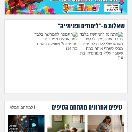
שאלות מ-"לימודים ופנימייה"
חייבת עזרה, איך לבקש
למה אנשים מפחדים
מאמא שלי ללכת לפנימייה
מפנימיות?
(שואלת באמת,
מבלי לשתף אותה במה
בת 14)
שעובר עליי?
(אנונימית, בת
14)
טיפים אחרונים ממתחם הטיפים
היועצת המליצה לשלוח את
עומדת להיות בפנימייה ויש לי
|
למתחם המלא
הבן שלי לפנימייה, לסמוך
חבר, אני יכולה להביא אותו
עליה?
(אמא מודאגת, בת
לחדר שלי?
(פנימיסטית
הוספת טיפ
35)
לעתיד, בת 16)