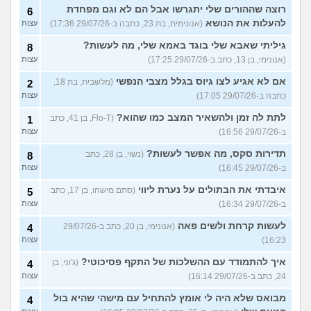
רוצה שההורים שלי יתגרשו אבל הם לא וגם מפחדת
6
להעלות את הנושא
(אנונימית, בת 23, כתבה ב-29/07/26 17:36)
עצות
גיליתי שאבא שלי בוגד באמא שלי, מה לעשות?
8
(אנונימי, בן 13, כתב ב-29/07/26 17:25)
עצות
אם לא אגיע לצו גיוס בגלל מצבי הנפשי
(מלשבית, בת 18,
2
כתבה ב-29/07/26 17:05)
עצות
לתת לה זמן ולהשאיר המצב כמו שהוא?
(Flo-T, בן 41, כתב
1
ב-29/07/26 16:56)
עצות
תדירות סקס, מה אפשר לעשות?
(נשוי, בן 28, כתב
8
ב-29/07/26 16:45)
עצות
איבדתי את הבתולים על נערת ליווי
(סתם מישהו, בן 17, כתב
5
ב-29/07/26 16:34)
עצות
לעשות קרחת ולשים פאה
(אנונימי, בן 20, כתב ב-29/07/26
4
16:23)
עצות
איך להתמודד עם ההשלכות של התקף פסיכוטי?
(ג'וני, בן
4
24, כתב ב-29/07/26 16:14)
עצות
מבואס שלא היה לי אומץ להתחיל עם מישהי שהיא בול
4