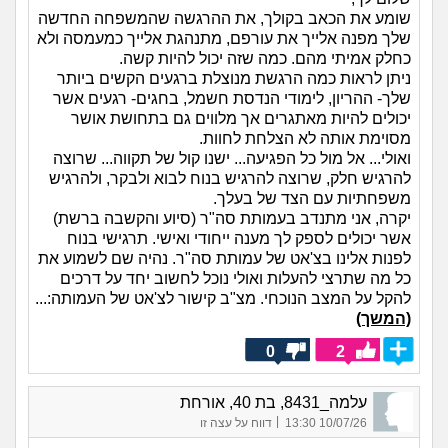
שומע את הכאב בקולך, את ההרגשה שהמשפחה החדשה
שלך מפנה אלייך את עורפם, מתנהגת אלייך כמעמסה ולא
כחלק אמיתי מהם. כמה שזה יכול להיות קשה.
ניתן לראות כמה הרגשת מנוצלת ברגעים הקשים ביותר
שלך- ההריון, לימודי הנדסת חשמל, בחגים- רגעים אשר
יכולים להיות מאתגרים אך מלווים גם בתחושת אושר
מסוימת אותה לא הצלחת לחוות.
ואולי... אל מול כל הפגיעה... ישנו קול של תקווה... שרוצה
להרגיש חלק, שרוצה להרגיש בנוח לבוא ולבקר, ולהרגיש
משפחתיות עם הצד של בעלך.
יקרה, אני מתנדב בעמותת סה"ר (סיוע והקשבה ברשת)
אשר יכולים לספק לך מענה ייחודי ואישי. תרגישי בנוח
לפנות אלינו בצ'אט של עמותת סה"ר. נהיה שם לשמוע את
כל מה שתרצי להעלות ואולי נוכל לחשוב יחד על דרכים
להקל על המצב הנוכחי. מצ"ב קישור לצ'אט של העמותה:...
(המשך)
0
2
עלמה_8431, בת 40, אורחת
|
10/07/26 13:30
דווח על עצה זו