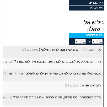
מה שעובר עליי
רק גברים
רק נשים
שומרים על הגוף
גיל שואל
פיננסי וכלכלה
השאלה
כל הגילאים
בין הסדינים
עד
איך לומר להורים שאני רוצה להיות חילוני?
(אהרן, בן 17)
חיות מחמד
ההורים שלי טסו לשבועיים לבד, ואני עצובה איך להתמודד?
(אני, בת 20)
יוקר המחיה
אמא שלי פוגעת בי כי לא הבאתי עדיין ילדים לעולם. איך להתמודד?
(
גאווה
ריב עם אמא
(Kokit, בן 22)
סדק במשפחה, סף פיצוץ, האם עברתי את נקודת האלחזור?
(אהובה בדרך