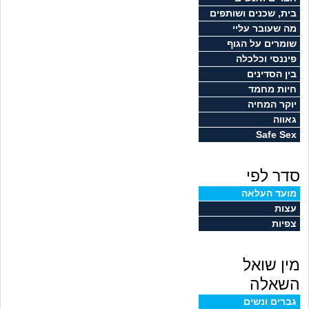
זוגיות
חיפוש שאלות
בית, שכנים ושותפים
מה שעובר עליי
|
היריון ולידה
הרשמה
התחברות
שומרים על הגוף
פיננסי וכלכלה
הורות ומשפחה
בין הסדינים
חיות מחמד
מתבגרים
יוקר המחיה
גאווה
Safe Sex
מהבקו"ם... ועד מתי?!
סדר לפי
לימודים וסטודנטים
מועד העלאה
עצות
עבודה וקריירה
צפיות
חברים ואנשים
מין שואל
בית, שכנים ושותפים
השאלה
גברים ונשים