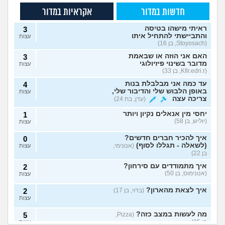
חדשות במדור
אקראיות במדור
ראיתי מישהו בטיסה
3
והתביישתי להתחיל איתו
עצות
(Stoyosach, בן 16)
האם אני הוזה או שבאמת
3
מדובר בשינוי פיזיולוגי
עצות
(Kfir.edri.r, בן 33)
עד כמה אני מבלבלת בנות
4
באופן הלבוש שלי והדיבור שלי,
עצות
צריכה עצה
(עדן, בת 24)
יחסי מין אנאלים נקיון ויותר
1
(יוליש, בן 58)
עצות
איך להכיר חברים חדשים?
0
(לשאלה - תגללו לסוף)
(אנונימי,
עצות
בן 22)
איך מתמודדים עם סירחון?
2
(אנונימוס, בן 50)
עצות
איך לצאת מהארון?
(בדוי, בן 17)
2
עצות
מה לעשות במצב כזה?
5
(Pizza,
בן 25)
עצות