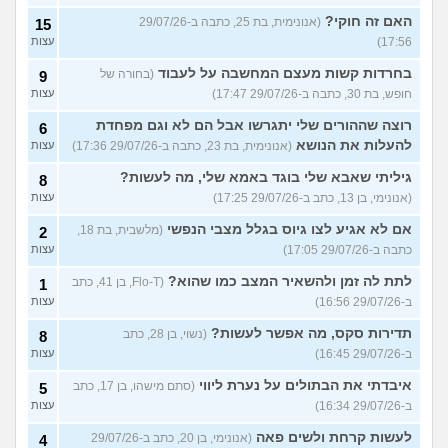
האם זה חוקי?
(אנונימית, בת 25, כתבה ב-29/07/26
15
17:56)
עצות
בחרדות קשות מעצם המחשבה על לעבוד
(בחורה של
9
חופש, בת 30, כתבה ב-29/07/26 17:47)
עצות
רוצה שההורים שלי יתגרשו אבל הם לא וגם מפחדת
6
להעלות את הנושא
(אנונימית, בת 23, כתבה ב-29/07/26 17:36)
עצות
גיליתי שאבא שלי בוגד באמא שלי, מה לעשות?
8
(אנונימי, בן 13, כתב ב-29/07/26 17:25)
עצות
אם לא אגיע לצו גיוס בגלל מצבי הנפשי
(מלשבית, בת 18,
2
כתבה ב-29/07/26 17:05)
עצות
לתת לה זמן ולהשאיר המצב כמו שהוא?
(Flo-T, בן 41, כתב
1
ב-29/07/26 16:56)
עצות
תדירות סקס, מה אפשר לעשות?
(נשוי, בן 28, כתב
8
ב-29/07/26 16:45)
עצות
איבדתי את הבתולים על נערת ליווי
(סתם מישהו, בן 17, כתב
5
ב-29/07/26 16:34)
עצות
לעשות קרחת ולשים פאה
(אנונימי, בן 20, כתב ב-29/07/26
4