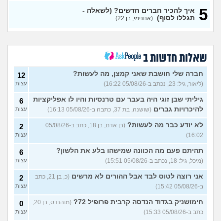
(אל, בן 32)
5
איך להכיר חברים חדשים? (לשאלה -
אני גיי ומאוד מפחד ממחלות
8
תגללו לסוף)
(אנונימי, בן 22)
מין, האם מישהו שמע על דוקסי
עצות
- פפ?
(נועם, בן 32)
אמא שלי תפסה אותי שוכב עם
10
גבר, מה לעשות?
(אדון
עצות
שאלות חדשות ב
שוקו, בן 30)
חברה שלי חושבת שאני קמצן, מה לעשות?
12
הכעס טישטש אותי? לגיטימי
7
או לא?
(ליאור, גיל: 23, נכתב ב-05/08/26 16:22)
(אנונימי, בת 20)
עצות
עצות
גיליתי שבן זוגי היה בעבר עם טרנסיות והיו לו אפליקציות
איך לדעת אם חבר סטרייט
6
11
בקטע שלי?
(האמנם, בן 29)
עצות
להיכרויות גברים
(שושנה, בת 37, כתבה ב-05/08/26 16:13)
עצות
כיצד לסביות מקיימות יחסי
7
לא יודע כבר מה לעשות?
(בן אדם, בן 18, כתב ב-05/08/26
2
מין?
(ליאן, בת 26)
עצות
16:02)
עצות
חבר שלי תקוע אצלי בגלל
4
תהיתם פעם מה הכוונה שמישהו בלע את הלשון?
6
המלחמה, מה לעשות איתו?
עצות
(מיכל, גיל: 18, נכתב ב-05/08/26 15:51)
עצות
(אנונימי, בן 15)
אני רוצה לטוס לבד אבל ההורים לא מרשים
לסבית או לא לסבית ומה
(כ, בן 21, כתב
2
3
לעשות עם זה?
(מייעצת
עצות
ב-05/08/26 15:42)
עצות
ומתייעצת, בת 18)
חימושניק בגדוד הנדסה קרבית פרופיל 72?
(מוהנדס, בן 20,
0
איך את מתמודדים עם זה
6
(Glop,
כתב ב-05/08/26 15:33)
עצות
בן 22)
עצות