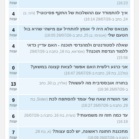
16:23)
עצות
איך להתמודד עם ההשלכות של התקף פסיכוטי?
(ג'וני, בן
4
24, כתב ב-29/07/26 16:14)
עצות
מבואס שלא היה לי אומץ להתחיל עם מישהי שהיא בול
4
הטעם שלי
(אנונימי, בן 25, כתב ב-29/07/26 16:05)
עצות
שאלה לסטודנטים ולמהנדסי תוכנה - האם עדיין כדאי
4
ללמוד הנדסת תוכנה?
(אסראא, בת 18, כתבה ב-29/07/26
עצות
15:56)
אני כרגע רלשית האם אפשר לצאת קצונה במשאן?
0
(טל11, בת 19, כתבה ב-26/07/26 16:47)
עצות
בחורה אובססיבית מה לעשות?
(אלירן, בן 30, כתב
13
ב-26/07/26 16:36)
עצות
אני חושדת שאח שלי עומד להסתפח לכת
(Sister, בת
9
29, כתבה ב-26/07/26 16:27)
עצות
עד כמה חזה זה משמעותי?
(נערה, בת 16, כתבה ב-26/07/26
6
16:18)
עצות
מתכננת חתונה ראשונה, יש לכם עצות?
(א, בת 28,
7
כתבה ב-26/07/26 16:09)
עצות