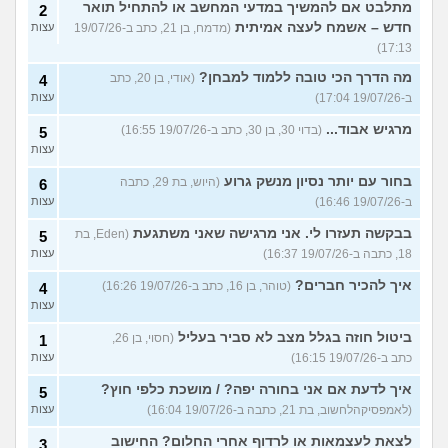
מתלבט אם להמשיך במדעי המחשב או להתחיל תואר
2
חדש – אשמח לעצה אמיתית
(מדמח, בן 21, כתב ב-19/07/26
עצות
17:13)
מה הדרך הכי טובה ללמוד למבחן?
(אודי, בן 20, כתב
4
ב-19/07/26 17:04)
עצות
מרגיש אבוד...
(בדוי 30, בן 30, כתב ב-19/07/26 16:55)
5
עצות
בחור עם יותר נסיון מנשק גרוע
(היוש, בת 29, כתבה
6
ב-19/07/26 16:46)
עצות
בבקשה תעזרו לי. אני מרגישה שאני משתגעת
(Eden, בת
5
18, כתבה ב-19/07/26 16:37)
עצות
איך להכיר חברים?
(טוהר, בן 16, כתב ב-19/07/26 16:26)
4
עצות
ביטול חוזה בגלל מצב לא סביר בעליל
(חסוי, בן 26,
1
כתב ב-19/07/26 16:15)
עצות
איך לדעת אם אני בחורה יפה? / מושכת כלפי חוץ?
5
(לאמפסיקהלחשוב, בת 21, כתבה ב-19/07/26 16:04)
עצות
לצאת לעצמאות או לרדוף אחרי החלום? החישוב
3