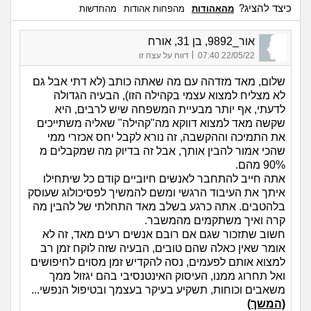
כיצד להציג?
מהאהודות
מהפחות אהודות
מהחדשות
אור_9892, בן 31, אורח
|
22/05/22 07:40
דווח על עצה זו
שלום, מאד מזדהה עם מה שאתה כותב (לא דתי אבל גם
לא מצליח למצוא עצמי בקהילה הזו), הבעיה הגדולה
לדעתי, אף יותר מבעיית המשפחה שיש לרבים, היא
שקשה מאד למצוא דווקא מה"קהילה" שאליה משתייכים
את התמיכה וההקשבה, זה נורא לקבל יחס אכזרי ממי
שהכי אמור להבין אותך, אבל זה בדיוק מה שמקבלים מ
90% מהם.
אתה חייב להתחבר לאנשים חיוביים קודם כל שיתחילו
איתך את העיבוד הרגשי ומשם להמשיך לפסיכולוג שעוסק
בלהטבים. אתה כרגע בשלב מאד התחלתי של להבין מה
קרה ואיך משתקמים מהמשבר.
חשוב שתזכור שגם אם רובם אנשים רעים מאד, זה לא
אומר שאין כאלה שהם טובים, הבעיה שזה לוקח זמן רב
למצוא אותם לפעמים, נסה להקדיש זמן מסוים לחיפושים
ואל תחרוג ממנו, העיסוק האינטנסיבי בהם יגזול ממך
משאבים וכוחות, תשקיע בעיקר בעצמך ובטיפול הנפשי...
(המשך)