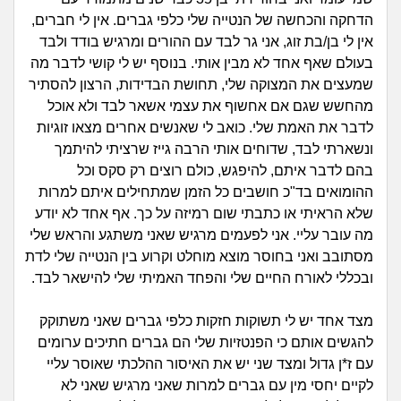
זוגיות
חיפוש שאלות
הדחקה והכחשה של הנטייה שלי כלפי גברים. אין לי חברים,
|
אין לי בן/בת זוג, אני גר לבד עם ההורים ומרגיש בודד ולבד
היריון ולידה
הרשמה
התחברות
בעולם שאף אחד לא מבין אותי. בנוסף יש לי קושי לדבר מה
שמעצים את המצוקה שלי, תחושת הבדידות, הרצון להסתיר
הורות ומשפחה
מהחשש שגם אם אחשוף את עצמי אשאר לבד ולא אוכל
לדבר את האמת שלי. כואב לי שאנשים אחרים מצאו זוגיות
מתבגרים
ונשארתי לבד, שדוחים אותי הרבה גייז שרציתי להיתמך
בהם לדבר איתם, להיפגש, כולם רוצים רק סקס וכל
מהבקו"ם... ועד מתי?!
ההומואים בד"כ חושבים כל הזמן שמתחילים איתם למרות
שלא הראיתי או כתבתי שום רמיזה על כך. אף אחד לא יודע
לימודים וסטודנטים
מה עובר עליי. אני לפעמים מרגיש שאני משתגע והראש שלי
מסתובב ואני בחוסר מוצא מוחלט וקרוע בין הנטייה שלי לדת
עבודה וקריירה
ובכללי לאורח החיים שלי והפחד האמיתי שלי להישאר לבד.
חברים ואנשים
מצד אחד יש לי תשוקות חזקות כלפי גברים שאני משתוקק
להגשים אותם כי הפנטזיות שלי הם גברים חתיכים ערומים
בית, שכנים ושותפים
עם ז*ן גדול ומצד שני יש את האיסור ההלכתי שאוסר עליי
לקיים יחסי מין עם גברים למרות שאני מרגיש שאני לא