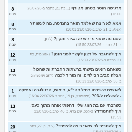
מרגישה חוסר בטחון מטורף
(.., בת 21, כתבה ב-26/07/26
8
16:00)
עצות
אמא לא רוצה שאלמד תואר בהנדסה, מה לעשות?
8
(Alex, בן 21, כתב ב-23/07/26 16:01)
עצות
האם מה שאני מרגיש זה הגיוני ותקין?
(לירון,
8
בן 31, כתב ב-23/07/26 15:50)
עצות
איך להתגבר על רצון לקשר לפני הזמן?
(אנונימית, בת
12
21, כתבה ב-23/07/26 15:39)
עצות
כשאתם רואים מישהי ברשתות החברתיות שהכול
13
אצלה סביב הבילויים, זה מוריד לכם?
(לחם ושעשועים,
עצות
בן 36, כתב ב-22/07/26 16:13)
לאנשים ששירתו בחיל הטנ"א, חימוש, טכנולוגיה ואחזקה
1
- להשלים ל-03?
(חימושניק, בן 19, כתב ב-22/07/26 16:04)
עצות
כשרבתי עם בת הזוג שלי, דחפתי אותה מתוך כעס.
13
איך להתמודד?
(אלכס, שם בדוי, בן 40, כתב ב-22/07/26
עצות
15:53)
איך להסביר לה שאני רוצה להיפרד?
(עידן, בן 27, כתב
20
עצות