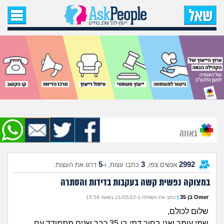
עמוד הבית
שאל שאלה
שאלות חדשות
שאלות שעוררו עניין
עצות חדשות
גאווה
מה קורה כאן?
5
3
2992
אנשים צפו,
כתבו עצות, ו-
דרגו את העצות.
מתחם הטיפים
במצוקה נפשית קשה בעקבות בדידות והסתרה
מדורים
Omer בן 35
|
כתב את השאלה ב-21/05/22 בשעה 15:59
שלום לכולם,
שמי עומר ואני בחור דתי בן 35 כבר שנים מתמודד עם