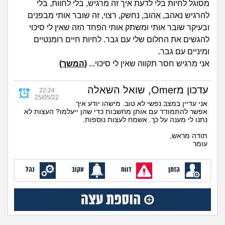
מסוגל לחיות בלי לדעת איך זה מרגיש, בלי לחוות, בלי
מה שעובר עליי
להרגיש נאהב, אהוב, נחשק, רצוי, זה שובר אותי מבפנים
ובעיקר שובר אותי ומשתק אותי הפחד הזה שאין לי סיכוי
שומרים על הגוף
להגשים את החלום שלי עם גבר. לחיות חיים רומנטיים
ומיניים עם גבר.
פיננסי וכלכלה
אני מרגיש חסר תקווה שאין לי סיכוי...
(המשך)
בין הסדינים
עדכון מOmer, שואל השאלה
22:24
25/05/22
אני עדיין במצב נפשי לא טוב. מישהו יודע איך
חיות מחמד
אפשר להתמודד עם אותן מחשבות כדי שהן ייעלמו? העצות לא
נתנו לי מענה על כך. אשמח לעצות נוספות.
יוקר המחיה
תודה מראש,
עומר
גאווה
הזמן
דווח
עקוב
נהל