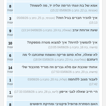
(שמש, בת 20)
אמא של בת זוגתי הרימה עליה יד, מה לעשות?
8
אנשים באיזור שלי משחררים
2
את הכלבים והם לרוב מזן
(אנונימי, בן 22, כתב ב-05/08/26 15:22)
עצות
עצות
מסוכן,איזה כלי יעזור לי
להתגונן?
(Anon, בן 20)
איך להכיר חברים בגיל הזה?
(אנונימי, בן 25, כתב ב-05/08/26
3
15:13)
עצות
רוצה להביא את הכלב שלי
4
מחול אבל נתבג לא מאמין לי
עצות
שעת ארוחת ערב
שהוא איתי מעל 90 יום,איך
(שואלת, בת 19, כתבה ב-04/08/26 13:14)
9
לפתור?
(מ, בן 40)
עצות
רוצים לעבור מהארץ אבל
3
איך להמשיך לחיות? איך למצוא מטרה מספקת?
10
הכלב לא מאפשר את זה,
עצות
רוצים למסור אותו למשפחה
(מישהי, בת 16, כתבה ב-04/08/26 13:05)
עצות
טובה, עצות?
(אנונימיתh, בת 34)
לא שאלה, אלא סתם פריקה ואשמח שתכתבו לי מה
6
עוד שאלות חדשות במדור
דעתכם
(נפוליטנה, בת 23, כתבה ב-03/08/26 18:04)
עצות
אחותי שוכבת עם מלא גברים וזה מוריד מהכבוד שלי
14
(מישהו, בן 20, כתב ב-03/08/26 17:53)
עצות
לעבור מגוב ללוחמה
(קולית, בת 20, כתבה ב-03/08/26
1
17:42)
עצות
היי חייב שאלה לגבי אייפון
(ליעוז, בן 28, כתב ב-03/08/26 17:33)
1
עצות
האם הסתרת פרופיל פיקטיבי ומחיקת חיפושים
8