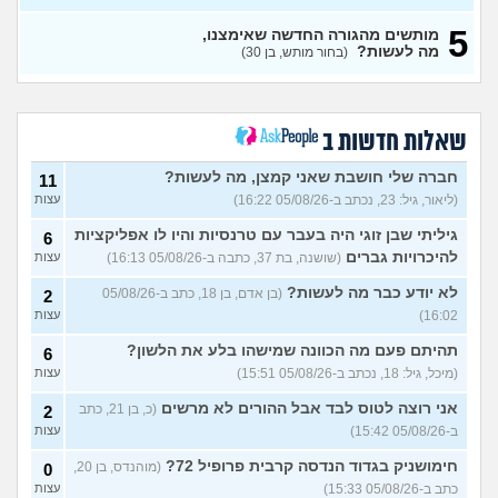
למי שרוכב על סוסים (רכיבה
2
אנגלית) איך לכבס את
עצות
5
המכנסיים?
מותשים מהגורה החדשה שאימצנו,
(אנונימית, בת 16)
מה לעשות?
(בחור מותש, בן 30)
מאז והמתמיד נגעלתי מפרווה
4
ובעלי הביא כלב, איך הייתם
עצות
מגיבים?
(מיראל, בת 21)
איך להתמודד עם מסירה של
3
שאלות חדשות ב
כלב?
(ליאור, בת 17)
עצות
חברה שלי חושבת שאני קמצן, מה לעשות?
האוזניים של החתול שלי
11
6
שחורות מבפנים והוא מגרד
עצות
(ליאור, גיל: 23, נכתב ב-05/08/26 16:22)
עצות
ומיילל עד שיורד לו דם מהאוזן,
מודאג
(אנונימי, בן 15)
גיליתי שבן זוגי היה בעבר עם טרנסיות והיו לו אפליקציות
6
להיכרויות גברים
(שושנה, בת 37, כתבה ב-05/08/26 16:13)
רוצה לאמץ כלב ולא לקנות,
עצות
1
אבל אני רוצה להעניק לו שם
עצות
בעצמי, זה אפשרי?
לא יודע כבר מה לעשות?
(איטן, בן
(בן אדם, בן 18, כתב ב-05/08/26
2
23)
16:02)
עצות
איך לטפל בחתולים שכל היום
3
תהיתם פעם מה הכוונה שמישהו בלע את הלשון?
6
צורחים?
(Cat Lover, בן 22)
עצות
(מיכל, גיל: 18, נכתב ב-05/08/26 15:51)
עצות
אישתי נכנסה להריון ורוצה
8
אני רוצה לטוס לבד אבל ההורים לא מרשים
(כ, בן 21, כתב
2
שאני אמסור את הכלבה,
עצות
עצות?
(V, בן 29)
ב-05/08/26 15:42)
עצות
איך אני יודעת שלהיות מאלפת
8
חימושניק בגדוד הנדסה קרבית פרופיל 72?
(מוהנדס, בן 20,
0
כלבים מתאים לי?
עצות
כתב ב-05/08/26 15:33)
עצות