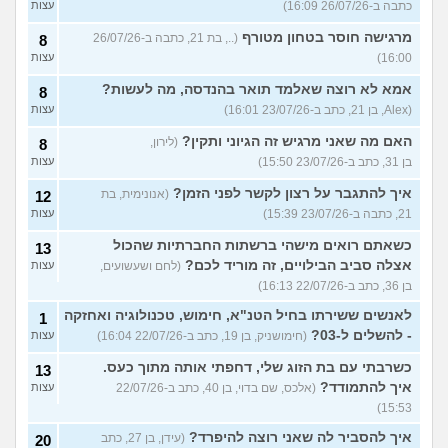
כתבה ב-26/07/26 16:09)
עצות
מרגישה חוסר בטחון מטורף
(.., בת 21, כתבה ב-26/07/26
8
16:00)
עצות
אמא לא רוצה שאלמד תואר בהנדסה, מה לעשות?
8
(Alex, בן 21, כתב ב-23/07/26 16:01)
עצות
האם מה שאני מרגיש זה הגיוני ותקין?
(לירון,
8
בן 31, כתב ב-23/07/26 15:50)
עצות
איך להתגבר על רצון לקשר לפני הזמן?
(אנונימית, בת
12
21, כתבה ב-23/07/26 15:39)
עצות
כשאתם רואים מישהי ברשתות החברתיות שהכול
13
אצלה סביב הבילויים, זה מוריד לכם?
(לחם ושעשועים,
עצות
בן 36, כתב ב-22/07/26 16:13)
לאנשים ששירתו בחיל הטנ"א, חימוש, טכנולוגיה ואחזקה
1
- להשלים ל-03?
(חימושניק, בן 19, כתב ב-22/07/26 16:04)
עצות
כשרבתי עם בת הזוג שלי, דחפתי אותה מתוך כעס.
13
איך להתמודד?
(אלכס, שם בדוי, בן 40, כתב ב-22/07/26
עצות
15:53)
איך להסביר לה שאני רוצה להיפרד?
(עידן, בן 27, כתב
20