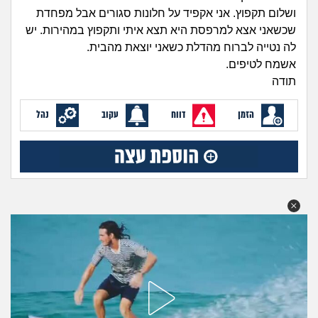
זוגיות
חיפוש שאלות
ושלום תקפוץ. אני אקפיד על חלונות סגורים אבל מפחדת
|
שכשאני אצא למרפסת היא תצא איתי ותקפוץ במהירות. יש
היריון ולידה
הרשמה
התחברות
לה נטייה לברוח מהדלת כשאני יוצאת מהבית.
אשמח לטיפים.
הורות ומשפחה
תודה
מתבגרים
הזמן
דווח
עקוב
נהל
מהבקו"ם... ועד מתי?!
לימודים וסטודנטים
עבודה וקריירה
חברים ואנשים
בית, שכנים ושותפים