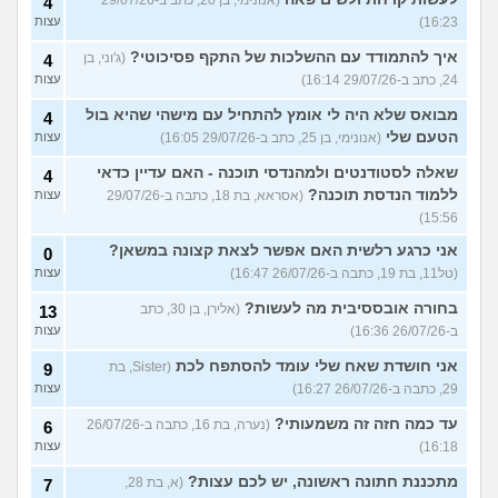
(אנונימי, בן 20, כתב ב-29/07/26
4
16:23)
עצות
איך להתמודד עם ההשלכות של התקף פסיכוטי?
(ג'וני, בן
4
24, כתב ב-29/07/26 16:14)
עצות
מבואס שלא היה לי אומץ להתחיל עם מישהי שהיא בול
4
הטעם שלי
(אנונימי, בן 25, כתב ב-29/07/26 16:05)
עצות
שאלה לסטודנטים ולמהנדסי תוכנה - האם עדיין כדאי
4
ללמוד הנדסת תוכנה?
(אסראא, בת 18, כתבה ב-29/07/26
עצות
15:56)
אני כרגע רלשית האם אפשר לצאת קצונה במשאן?
0
(טל11, בת 19, כתבה ב-26/07/26 16:47)
עצות
בחורה אובססיבית מה לעשות?
(אלירן, בן 30, כתב
13
ב-26/07/26 16:36)
עצות
אני חושדת שאח שלי עומד להסתפח לכת
(Sister, בת
9
29, כתבה ב-26/07/26 16:27)
עצות
עד כמה חזה זה משמעותי?
(נערה, בת 16, כתבה ב-26/07/26
6
16:18)
עצות
מתכננת חתונה ראשונה, יש לכם עצות?
(א, בת 28,
7