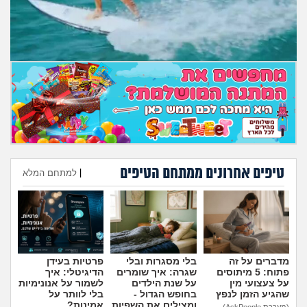
מה שעובר עליי
שומרים על הגוף
פיננסי וכלכלה
בין הסדינים
חיות מחמד
טיפים אחרונים ממתחם הטיפים
|
למתחם המלא
יוקר המחיה
הוספת טיפ
גאווה
מדברים על זה
בלי מסגרות ובלי
פרטיות בעידן
פתוח: 5 מיתוסים
שגרה: איך שומרים
הדיגיטלי: איך
על צעצועי מין
על שנת הילדים
לשמור על אנונימיות
שהגיע הזמן לנפץ
בחופש הגדול -
בלי לוותר על
ומצילים את השפיות
אמינות?
(מערכת AskPeople)