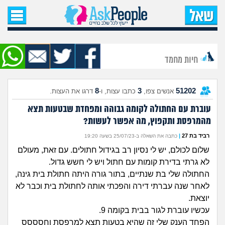
עמוד הבית
שאל שאלה
חיות מחמד
שאלות חדשות
8
3
51202
אנשים צפו,
כתבו עצות, ו-
דרגו את העצות.
שאלות שעוררו עניין
עוברת עם החתולה לקומה גבוהה ומפחדת שבטעות תצא
מהמרפסת ותקפוץ, מה אפשר לעשות?
עצות חדשות
רביד בת 27
|
כתבה את השאלה ב-25/07/23 בשעה 19:20
מה קורה כאן?
שלום לכולם, יש לי נסיון רב בגידול חתולים. עם זאת, מעולם
לא גרתי בדירת קומות עם חתול ויש לי חשש גדול.
מתחם הטיפים
החתולה שלי בת שנתיים, בתור גורה היתה חתולת בית גינה,
לאחר שנה עברתי דירה והפכתי אותה לחתולת בית וכבר לא
יוצאת.
מדורים
עכשיו עוברת לגור בבית בקומה 9.
הפחד הענק שלי זה שהיא בטעות תצא למרפסת וחסססס