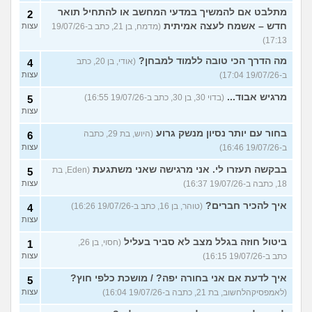
מתלבט אם להמשיך במדעי המחשב או להתחיל תואר
2
חדש – אשמח לעצה אמיתית
(מדמח, בן 21, כתב ב-19/07/26
עצות
17:13)
מה הדרך הכי טובה ללמוד למבחן?
(אודי, בן 20, כתב
4
ב-19/07/26 17:04)
עצות
מרגיש אבוד...
(בדוי 30, בן 30, כתב ב-19/07/26 16:55)
5
עצות
בחור עם יותר נסיון מנשק גרוע
(היוש, בת 29, כתבה
6
ב-19/07/26 16:46)
עצות
בבקשה תעזרו לי. אני מרגישה שאני משתגעת
(Eden, בת
5
18, כתבה ב-19/07/26 16:37)
עצות
איך להכיר חברים?
(טוהר, בן 16, כתב ב-19/07/26 16:26)
4
עצות
ביטול חוזה בגלל מצב לא סביר בעליל
(חסוי, בן 26,
1
כתב ב-19/07/26 16:15)
עצות
איך לדעת אם אני בחורה יפה? / מושכת כלפי חוץ?
5
(לאמפסיקהלחשוב, בת 21, כתבה ב-19/07/26 16:04)
עצות