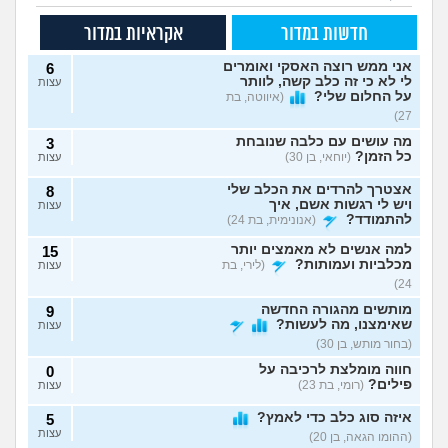
חדשות במדור
אקראיות במדור
אני ממש רוצה האסקי ואומרים
6
לי לא כי זה כלב קשה, לוותר
עצות
על החלום שלי?
(איווטה, בת
27)
מה עושים עם כלבה שנובחת
3
כל הזמן?
(יוחאי, בן 30)
עצות
אצטרך להרדים את הכלב שלי
8
ויש לי רגשות אשם, איך
עצות
להתמודד?
(אנונימית, בת 24)
למה אנשים לא מאמצים יותר
15
מכלביות ועמותות?
(לירי, בת
עצות
24)
מותשים מהגורה החדשה
9
שאימצנו, מה לעשות?
עצות
(בחור מותש, בן 30)
חווה מומלצת לרכיבה על
0
פילים?
(רומי, בת 23)
עצות
איזה סוג כלב כדי לאמץ?
5
עצות
(ההומו הגאה, בן 20)