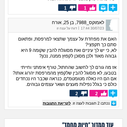
1
1
לאמוקס_7988, בן 25, אורח
|
30/07/23 17:44
דווח על עצה זו
האם את מפחדת על עצמך שתצאי למרפסת, ופתאום
סתם כך תקפצי?
לא, כי יש לך עיניים ואת מסוגלת להבין שקומה 9 היא
גבוהה מאוד ולכן מסוכן לקפוץ ממנה, נכון?
אז מה גורם לך לחשוב שהחתול, טורף אימתני וחייתי
בטבעו, לא מסוגל להבין שלקפוץ מהמרפסת יהרוג אותו?
אם הם היו כאלה מטומטמ*ם, כנראה שכבר היו נכחדים
כולם כי בגלל נפילות מעצים ושאר עצמים גבוהים.
2
2
נכתבו
2
תגובות לעצה זו.
לקריאת התגובות
עוד ממדור "חיות מחמד"