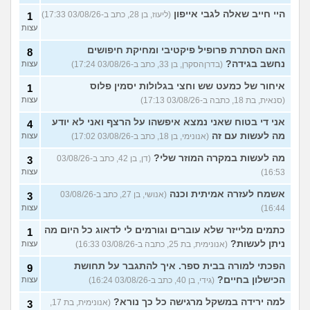
היי חייב שאלה לגבי אייפון
(ליעוז, בן 28, כתב ב-03/08/26 17:33)
1
עצות
האם הסתרת פרופיל פיקטיבי ומחיקת חיפושים
8
נחשב בגידה?
(בדרןהסקרן, בן 33, כתב ב-03/08/26 17:24)
עצות
איחור של כמעט שש וחצי בגלולות יסמין פלוס
1
(סנאית, בת 18, כתבה ב-03/08/26 17:13)
עצות
אני די בטוח שאני נמצא איפשהו על הרצף ואני לא יודע
4
מה לעשות עם זה
(אנונימי, בן 18, כתב ב-03/08/26 17:02)
עצות
מה לעשות במקרה המוזר שלי?
(דן, בן 42, כתב ב-03/08/26
3
16:53)
עצות
אשמח לעזרה אמיתית וכנה
(אנושי, בן 27, כתב ב-03/08/26
3
16:44)
עצות
כתמים מלייזר שלא עוברים וגורמים לי לדאוג כל היום מה
1
ניתן לעשות?
(אנונימית, בת 25, כתבה ב-03/08/26 16:33)
עצות
הפכתי למורה בבית ספר. איך להתגבר על תחושת
9
הכישלון בחיים?
(גידי, בן 40, כתב ב-03/08/26 16:24)
עצות
למה ירידה במשקל מרגישה כל כך נורא?
(אנונימית, בת 17,
3