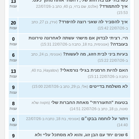
כשרבתי עם בת הזוג שלי, דחפתי אותה מתוך כעס.
13
איך להתמודד?
(אלכס, שם בדוי, בן 40, כתב ב-22/07/26
עצות
15:53)
איך להסביר לה שאני רוצה להיפרד?
(עידן, בן 27, כתב
20
ב-22/07/26 15:42)
עצות
היי. רציתי לבדוק אם מישהי עשתה לאחרונה טירונות
0
בעובדה?
(אנונימית, בת 18, כתבה ב-22/07/26 15:31)
עצות
בעיות ביני לבית הזוג, מה לעשות?
(אנונימי, בן 24, כתב
6
ב-22/07/26 15:22)
עצות
האם להיות חרמנית בגילי נורמאלי?
(Hayatov, בת 40,
13
כתבה ב-22/07/26 15:11)
עצות
לא משלמת בדייטים
(אלי, בן 29, כתב ב-22/07/26 15:00)
9
עצות
בטעות "התעוררתי" מאחת החברות שלי
(מקווה שלא
8
סוטה, בן 18, כתב ב-22/07/26 14:51)
עצות
ויתור על לוחמה בבקו״ם
(אנונימי, בת 18, כתבה ב-22/07/26
0
14:40)
עצות
6 שנים יחד עם הבן זוג, והוא לא מסתכל עליי ולא
9