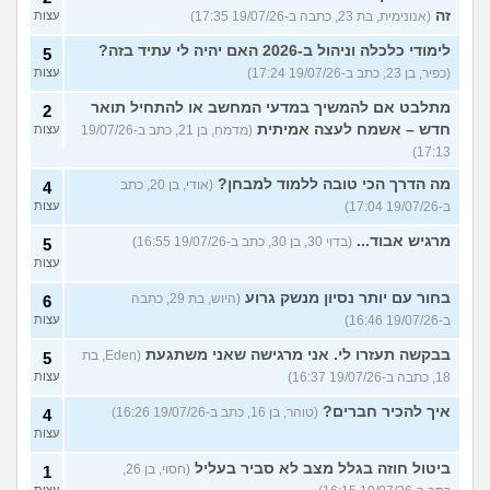
זה
(אנונימית, בת 23, כתבה ב-19/07/26 17:35)
עצות
לימודי כלכלה וניהול ב-2026 האם יהיה לי עתיד בזה?
5
(כפיר, בן 23, כתב ב-19/07/26 17:24)
עצות
מתלבט אם להמשיך במדעי המחשב או להתחיל תואר
2
חדש – אשמח לעצה אמיתית
(מדמח, בן 21, כתב ב-19/07/26
עצות
17:13)
מה הדרך הכי טובה ללמוד למבחן?
(אודי, בן 20, כתב
4
ב-19/07/26 17:04)
עצות
מרגיש אבוד...
(בדוי 30, בן 30, כתב ב-19/07/26 16:55)
5
עצות
בחור עם יותר נסיון מנשק גרוע
(היוש, בת 29, כתבה
6
ב-19/07/26 16:46)
עצות
בבקשה תעזרו לי. אני מרגישה שאני משתגעת
(Eden, בת
5
18, כתבה ב-19/07/26 16:37)
עצות
איך להכיר חברים?
(טוהר, בן 16, כתב ב-19/07/26 16:26)
4
עצות
ביטול חוזה בגלל מצב לא סביר בעליל
(חסוי, בן 26,
1
עצות