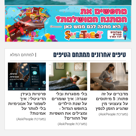
מה שעובר עליי
שומרים על הגוף
פיננסי וכלכלה
בין הסדינים
טיפים אחרונים ממתחם הטיפים
|
למתחם המלא
חיות מחמד
הוספת טיפ
יוקר המחיה
מדברים על זה
בלי מסגרות ובלי
פרטיות בעידן
גאווה
פתוח: 5 מיתוסים
שגרה: איך שומרים
הדיגיטלי: איך
על צעצועי מין
על שנת הילדים
לשמור על אנונימיות
שהגיע הזמן לנפץ
בחופש הגדול -
בלי לוותר על
ומצילים את השפיות
אמינות?
(מערכת AskPeople)
של ההורים?
(מערכת AskPeople)
(מערכת AskPeople)