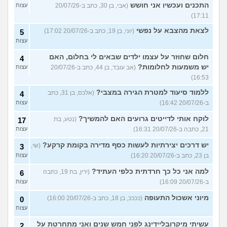
התכנים ועכשיו אני חושש
(אבי, בן 30, כתב ב-20/07/26
עצות
17:11)
לצאת מהצבא על נפשי
(יוני, בן 19, כתב ב-20/07/26 17:02)
5
עצות
חלום שחוזר על עצמו ילדים שבאים לי בחלום, האם
4
יש משמעות לחלומות?
(אב עובד, בן 44, כתב ב-20/07/26
עצות
16:53)
ללמוד סיעוד למטרת הגירה במצבי?
(אלכס, בן 31, כתב
4
ב-20/07/26 16:42)
עצות
לוקח אותי לדייטים גרועים האם להמשיך?
(נטע, בת
17
21, כתבה ב-20/07/26 16:31)
עצות
יש דרכים יצירתיות לעשות כסף מדירה בקומת קרקע?
(שי,
3
בן 23, כתב ב-20/07/26 16:20)
עצות
למה אני כל כך חרדתית כלפי העתיד?
(ירין, בת 19, כתבה
6
ב-20/07/26 16:09)
עצות
מיוני אשכול התעופה
(ככככ, בן 18, כתב ב-20/07/26 16:00)
0
עצות
עשיתי מיקרובליידינג לפני חמש שנים ואני מתחרטת על
2