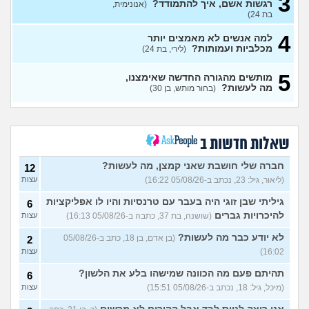
3
(ליאור, בן 24)
רגשות אשם, איך להתמודד?
(אנונימית,
בת 24)
לישמניה כלבים האם זו מחלה
2
שאפשר להחלים ממנה לגמרי?
עצות
4
למה אנשים לא מאמצים יותר
(כליל, בת 20)
מכלביות ועמותות?
(לירי, בת 24)
למי שרוכב על סוסים (רכיבה
2
אנגלית) איך לכבס את
עצות
5
המכנסיים?
מותשים מהגורה החדשה שאימצנו,
(אנונימית, בת 16)
מה לעשות?
(בחור מותש, בן 30)
מאז והמתמיד נגעלתי מפרווה
4
ובעלי הביא כלב, איך הייתם
עצות
מגיבים?
(מיראל, בת 21)
איך להתמודד עם מסירה של
3
שאלות חדשות ב
כלב?
(ליאור, בת 17)
עצות
חברה שלי חושבת שאני קמצן, מה לעשות?
האוזניים של החתול שלי
12
6
שחורות מבפנים והוא מגרד
עצות
(ליאור, גיל: 23, נכתב ב-05/08/26 16:22)
עצות
ומיילל עד שיורד לו דם מהאוזן,
מודאג
(אנונימי, בן 15)
גיליתי שבן זוגי היה בעבר עם טרנסיות והיו לו אפליקציות
6
להיכרויות גברים
(שושנה, בת 37, כתבה ב-05/08/26 16:13)
רוצה לאמץ כלב ולא לקנות,
עצות
1
אבל אני רוצה להעניק לו שם
עצות
בעצמי, זה אפשרי?
לא יודע כבר מה לעשות?
(איטן, בן
(בן אדם, בן 18, כתב ב-05/08/26
2
23)
16:02)
עצות
איך לטפל בחתולים שכל היום
3
תהיתם פעם מה הכוונה שמישהו בלע את הלשון?
6
צורחים?
(Cat Lover, בן 22)
עצות
(מיכל, גיל: 18, נכתב ב-05/08/26 15:51)
עצות
אישתי נכנסה להריון ורוצה
8