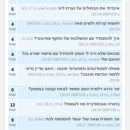
איבדתי את הבתולים על נערת ליווי
(סתם מישהו, בן 17, כתב
5
ב-29/07/26 16:34)
עצות
לעשות קרחת ולשים פאה
(אנונימי, בן 20, כתב ב-29/07/26
4
16:23)
עצות
איך להתמודד עם ההשלכות של התקף פסיכוטי?
(ג'וני, בן
4
24, כתב ב-29/07/26 16:14)
עצות
מבואס שלא היה לי אומץ להתחיל עם מישהי שהיא בול
4
הטעם שלי
(אנונימי, בן 25, כתב ב-29/07/26 16:05)
עצות
שאלה לסטודנטים ולמהנדסי תוכנה - האם עדיין כדאי
4
ללמוד הנדסת תוכנה?
(אסראא, בת 18, כתבה ב-29/07/26
עצות
15:56)
אני כרגע רלשית האם אפשר לצאת קצונה במשאן?
0
(טל11, בת 19, כתבה ב-26/07/26 16:47)
עצות
בחורה אובססיבית מה לעשות?
(אלירן, בן 30, כתב
13
ב-26/07/26 16:36)
עצות
אני חושדת שאח שלי עומד להסתפח לכת
(Sister, בת
9
29, כתבה ב-26/07/26 16:27)
עצות