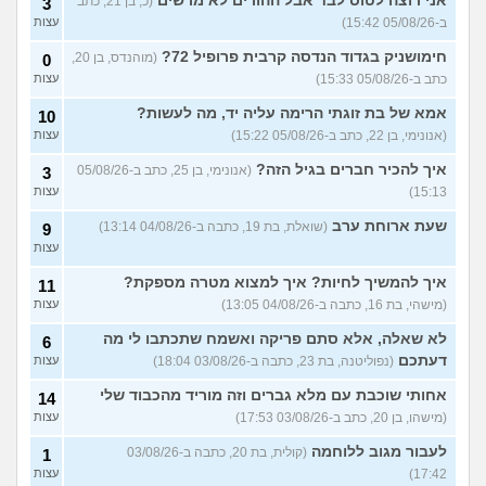
אני רוצה לטוס לבד אבל ההורים לא מרשים
(כ, בן 21, כתב
3
שאני אמסור את הכלבה,
עצות
עצות?
(V, בן 29)
ב-05/08/26 15:42)
עצות
איך אני יודעת שלהיות מאלפת
8
חימושניק בגדוד הנדסה קרבית פרופיל 72?
(מוהנדס, בן 20,
0
כלבים מתאים לי?
עצות
כתב ב-05/08/26 15:33)
עצות
(שמש, בת 20)
אמא של בת זוגתי הרימה עליה יד, מה לעשות?
10
אנשים באיזור שלי משחררים
2
את הכלבים והם לרוב מזן
(אנונימי, בן 22, כתב ב-05/08/26 15:22)
עצות
עצות
מסוכן,איזה כלי יעזור לי
להתגונן?
(Anon, בן 20)
איך להכיר חברים בגיל הזה?
(אנונימי, בן 25, כתב ב-05/08/26
3
15:13)
עצות
רוצה להביא את הכלב שלי
4
מחול אבל נתבג לא מאמין לי
עצות
שעת ארוחת ערב
שהוא איתי מעל 90 יום,איך
(שואלת, בת 19, כתבה ב-04/08/26 13:14)
9
לפתור?
(מ, בן 40)
עצות
רוצים לעבור מהארץ אבל
3
איך להמשיך לחיות? איך למצוא מטרה מספקת?
11
הכלב לא מאפשר את זה,
עצות
רוצים למסור אותו למשפחה
(מישהי, בת 16, כתבה ב-04/08/26 13:05)
עצות
טובה, עצות?
(אנונימיתh, בת 34)
לא שאלה, אלא סתם פריקה ואשמח שתכתבו לי מה
6
עוד שאלות חדשות במדור
דעתכם
(נפוליטנה, בת 23, כתבה ב-03/08/26 18:04)
עצות
אחותי שוכבת עם מלא גברים וזה מוריד מהכבוד שלי
14
(מישהו, בן 20, כתב ב-03/08/26 17:53)
עצות
לעבור מגוב ללוחמה
(קולית, בת 20, כתבה ב-03/08/26
1
17:42)
עצות