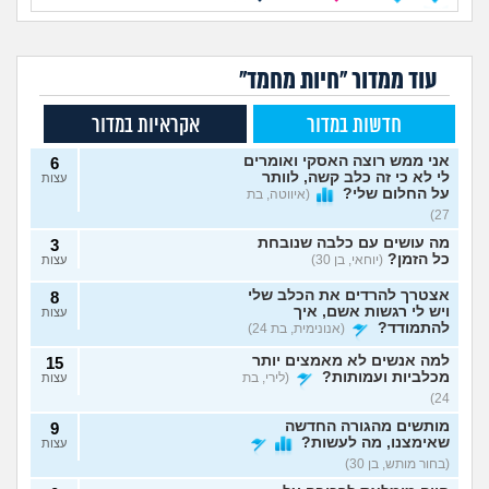
עוד ממדור "חיות מחמד"
חדשות במדור
אקראיות במדור
אני ממש רוצה האסקי ואומרים
6
לי לא כי זה כלב קשה, לוותר
עצות
על החלום שלי?
(איווטה, בת
27)
מה עושים עם כלבה שנובחת
3
כל הזמן?
(יוחאי, בן 30)
עצות
אצטרך להרדים את הכלב שלי
8
ויש לי רגשות אשם, איך
עצות
להתמודד?
(אנונימית, בת 24)
למה אנשים לא מאמצים יותר
15
מכלביות ועמותות?
(לירי, בת
עצות
24)
מותשים מהגורה החדשה
9
שאימצנו, מה לעשות?
עצות
(בחור מותש, בן 30)