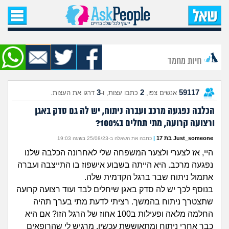
עמוד הבית
שאל שאלה
חיות מחמד
שאלות חדשות
3
2
59117
אנשים צפו,
כתבו עצות, ו-
דרגו את העצות.
שאלות שעוררו עניין
הכלבה נפגעה מרכב ועברה ניתוח, יש לה גם סדק באגן
ורצועה קרועה, מתי תחלים ב100%?
עצות חדשות
Just_someone בת 17
|
כתבה את השאלה ב-25/08/23 בשעה 19:03
מה קורה כאן?
היי, אז לצערי ולצער המשפחה שלי לאחרונה הכלבה שלנו
נפגעה מרכב. היא הייתה בשבוע אישפוז בו התייצבה ועברה
מתחם הטיפים
אתמול ניתוח שבר ברגל הקדמית שלה.
בנוסף לכך יש לה סדק באגן שיחלים לבד ועוד רצועה קרועה
מדורים
שתצטרך ניתוח בהמשך. רציתי לדעת מתי בערך תהיה
החלמה מלאה ופעילות ב100 אחוז של הרגל הזו? אם היא
כבר אחרי ניתוח ומתאוששת עכשיו. מרגיש לי שהרופאים