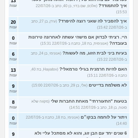
13
איך להתמודד?
(אלכס, שם בדוי, בן 40, כתב ב-22/07/26
עצות
15:53)
איך להסביר לה שאני רוצה להיפרד?
(עידן, בן 27, כתב
20
ב-22/07/26 15:42)
עצות
היי. רציתי לבדוק אם מישהי עשתה לאחרונה טירונות
0
בעובדה?
(אנונימית, בת 18, כתבה ב-22/07/26 15:31)
עצות
בעיות ביני לבית הזוג, מה לעשות?
(אנונימי, בן 24, כתב
6
ב-22/07/26 15:22)
עצות
האם להיות חרמנית בגילי נורמאלי?
(Hayatov, בת 40,
13
כתבה ב-22/07/26 15:11)
עצות
לא משלמת בדייטים
(אלי, בן 29, כתב ב-22/07/26 15:00)
9
עצות
בטעות "התעוררתי" מאחת החברות שלי
(מקווה שלא
8
סוטה, בן 18, כתב ב-22/07/26 14:51)
עצות
ויתור על לוחמה בבקו״ם
(אנונימי, בת 18, כתבה ב-22/07/26
0
14:40)
עצות
6 שנים יחד עם הבן זוג, והוא לא מסתכל עליי ולא
9