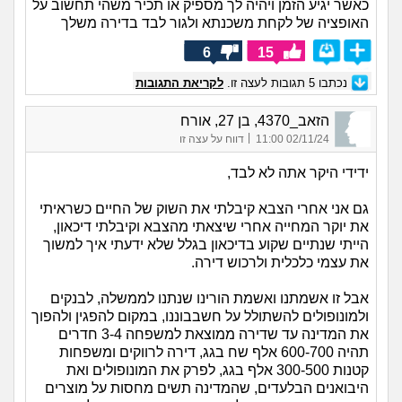
כאשר יגיע הזמן ויהיה לך מספיק או תכיר משהי תחשוב על
האופציה של לקחת משכנתא ולגור לבד בדירה משלך
6
15
נכתבו
5
תגובות לעצה זו.
לקריאת התגובות
הזאב_4370, בן 27, אורח
|
02/11/24 11:00
דווח על עצה זו
ידידי היקר אתה לא לבד,
גם אני אחרי הצבא קיבלתי את השוק של החיים כשראיתי
את יוקר המחייה אחרי שיצאתי מהצבא וקיבלתי דיכאון,
הייתי שנתיים שקוע בדיכאון בגלל שלא ידעתי איך למשוך
את עצמי כלכלית ולרכוש דירה.
אבל זו אשמתנו ואשמת הורינו שנתנו לממשלה, לבנקים
ולמונופולים להשתולל על חשבבוננו, במקום להפגין ולהפוך
את המדינה עד שדירה ממוצאת למשפחה 3-4 חדרים
תהיה 600-700 אלף שח בגג, דירה לרווקים ומשפחות
קטנות 300-500 אלף בגג, לפרק את המונופולים ואת
היבואנים הבלעדים, שהמדינה תשים מחסות על מוצרים