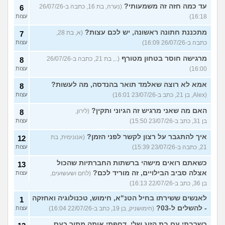
עד כמה חזה זה משמעותי?
(נערה, בת 16, כתבה ב-26/07/26
6
16:18)
עצות
מתכננת חתונה ראשונה, יש לכם עצות?
(א, בת 28,
7
כתבה ב-26/07/26 16:09)
עצות
מרגישה חוסר בטחון מטורף
(.., בת 21, כתבה ב-26/07/26
8
16:00)
עצות
אמא לא רוצה שאלמד תואר בהנדסה, מה לעשות?
8
(Alex, בן 21, כתב ב-23/07/26 16:01)
עצות
האם מה שאני מרגיש זה הגיוני ותקין?
(לירון,
8
בן 31, כתב ב-23/07/26 15:50)
עצות
איך להתגבר על רצון לקשר לפני הזמן?
(אנונימית, בת
12
21, כתבה ב-23/07/26 15:39)
עצות
כשאתם רואים מישהי ברשתות החברתיות שהכול
13
אצלה סביב הבילויים, זה מוריד לכם?
(לחם ושעשועים,
עצות
בן 36, כתב ב-22/07/26 16:13)
לאנשים ששירתו בחיל הטנ"א, חימוש, טכנולוגיה ואחזקה
1
- להשלים ל-03?
(חימושניק, בן 19, כתב ב-22/07/26 16:04)
עצות
כשרבתי עם בת הזוג שלי, דחפתי אותה מתוך כעס.