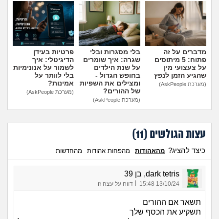
הוספת טיפ
מדברים על זה
בלי מסגרות ובלי
פרטיות בעידן
פתוח: 5 מיתוסים
שגרה: איך שומרים
הדיגיטלי: איך
על צעצועי מין
על שנת הילדים
לשמור על אנונימיות
שהגיע הזמן לנפץ
בחופש הגדול -
בלי לוותר על
ומצילים את השפיות
אמינות?
(מערכת AskPeople)
של ההורים?
(מערכת AskPeople)
(מערכת AskPeople)
עצות הגולשים (
11
)
כיצד להציג?
מהאהודות
מהפחות אהודות
מהחדשות
dark tetris, בן 39
|
13/10/24 15:48
דווח על עצה זו
תשאר אם ההורים
תשקיע את הכסף שלך