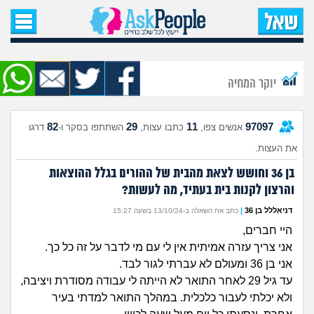
עמוד הבית
שאל שאלה
יוקר המחיה
שאלות חדשות
82
29
11
97097
אנשים צפו,
כתבו עצות,
השתתפו בסקר ו-
דרגו
שאלות שעוררו עניין
את העצות.
עצות חדשות
בן 36 וחושש לצאת מהבית של ההורים בגלל ההוצאות
והרצון לקנות בית בעתיד, מה לעשות?
מה קורה כאן?
דניאללל בן 36
|
כתב את השאלה ב-13/10/24 בשעה 15:27
היי חברים,
מתחם הטיפים
אני צריך עזרה אמיתית אין לי עם מי לדבר על זה כל כך.
אני בן 36 ומעולם לא עברתי לגור לבד.
מדורים
עד גיל 29 לאחר התואר לא הייתה לי עבודה מסודרת ויציבה,
ולא יכלתי לעבור כלכלית. במהלך התואר למדתי בעיר