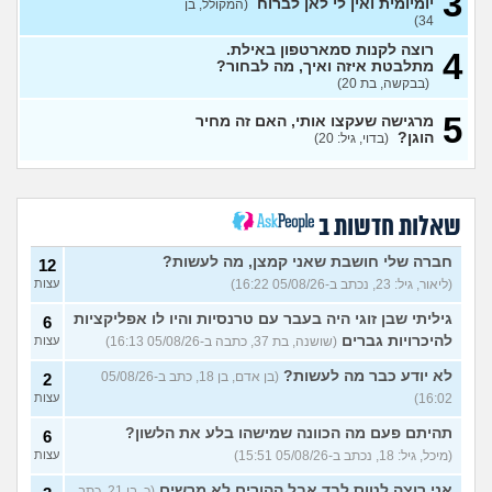
3
יומיומית ואין לי לאן לברוח
(המקולל, בן
34)
איך אנשים מתקיימים
10
ממשכורת של עשר אלף נטו?
עצות
רוצה לקנות סמארטפון באילת.
4
(קוקי, בת 27)
מתלבטת איזה ואיך, מה לבחור?
(בבקשה, בת 20)
בן 36 וחושש לצאת מהבית של
11
ההורים בגלל ההוצאות והרצון
עצות
5
מרגישה שעקצו אותי, האם זה מחיר
לקנות בית בעתיד, מה לעשות?
הוגן?
(בדוי, גיל: 20)
(דניאללל, בן 36)
חושב על לקנות רכב חדש כי
3
בשלי יש הרבה תקלות אבל
עצות
המשכורת לא מספיקה, מה
שאלות חדשות ב
לעשות?
(חמוד, בן 20)
איך מושכים כסף מהפנסיה
6
חברה שלי חושבת שאני קמצן, מה לעשות?
12
לפני גיל פרישה?
(א, בת 26)
עצות
(ליאור, גיל: 23, נכתב ב-05/08/26 16:22)
עצות
במידה ואני לא משלם אגרת
7
גיליתי שבן זוגי היה בעבר עם טרנסיות והיו לו אפליקציות
טסט לרכב חדש 2023, מה
6
עצות
קורה בעצם?
(נהוראי, בן 22)
להיכרויות גברים
(שושנה, בת 37, כתבה ב-05/08/26 16:13)
עצות
המצב פה לא טוב בכלל ולא
20
לא יודע כבר מה לעשות?
(בן אדם, בן 18, כתב ב-05/08/26
2
רואה כאן עתיד, חושב לרדת
עצות
16:02)
עצות
מהארץ, מה אתם אומרים?
(Itay, בן 20)
תהיתם פעם מה הכוונה שמישהו בלע את הלשון?
6
(מיכל, גיל: 18, נכתב ב-05/08/26 15:51)
עצות
אני לא עובדת עכשיו ואין לי
18
כסף אבל בא לי ממש לטוס,
עצות
אני רוצה לטוס לבד אבל ההורים לא מרשים
מה לעשות? לרדת מזה?
(כ, בן 21, כתב