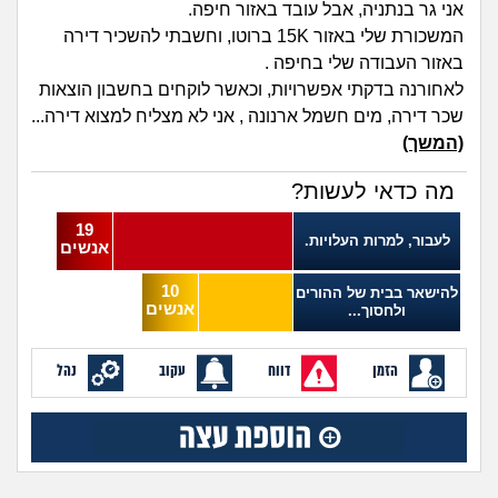
אני גר בנתניה, אבל עובד באזור חיפה.
מה שעובר עליי
המשכורת שלי באזור 15K ברוטו, וחשבתי להשכיר דירה
באזור העבודה שלי בחיפה .
שומרים על הגוף
לאחורנה בדקתי אפשרויות, וכאשר לוקחים בחשבון הוצאות
שכר דירה, מים חשמל ארנונה , אני לא מצליח למצוא דירה...
פיננסי וכלכלה
(המשך)
בין הסדינים
מה כדאי לעשות?
19
חיות מחמד
לעבור, למרות העלויות.
אנשים
10
יוקר המחיה
להישאר בבית של ההורים
אנשים
ולחסוך...
גאווה
הזמן
דווח
עקוב
נהל