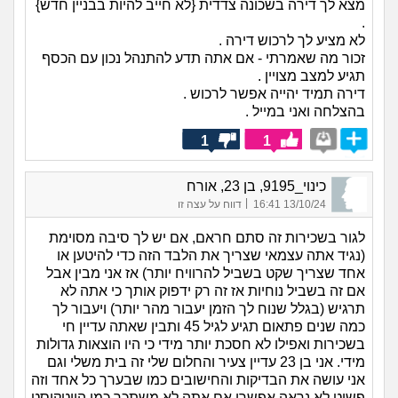
מצא לך דירה בשכונה צדדית {לא חייב להיות בבניין חדש}
.
לא מציע לך לרכוש דירה .
זכור מה שאמרתי - אם אתה תדע להתנהל נכון עם הכסף
תגיע למצב מצויין .
דירה תמיד יהייה אפשר לרכוש .
בהצלחה ואני במייל .
1
1
כינוי_9195, בן 23, אורח
|
13/10/24 16:41
דווח על עצה זו
לגור בשכירות זה סתם חראם, אם יש לך סיבה מסוימת
(נגיד אתה עצמאי שצריך את הלבד הזה כדי להיטען או
אחד שצריך שקט בשביל להרוויח יותר) אז אני מבין אבל
אם זה בשביל נוחיות אז זה רק ידפוק אותך כי אתה לא
תרגיש (בגלל שנוח לך הזמן יעבור מהר יותר) ויעבור לך
כמה שנים פתאום תגיע לגיל 45 ותבין שאתה עדיין חי
בשכירות ואפילו לא חסכת יותר מידי כי היו הוצאות גדולות
מידי. אני בן 23 עדיין צעיר והחלום שלי זה בית משלי וגם
אני עושה את הבדיקות והחישובים כמו שבערך כל אחד וזה
פשוט לא נראה אפשרי אם אתה לא משתכר כמו הייטקיסט