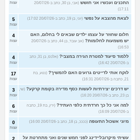
התכנים ועכשיו אני חושש
(אבי, בן 30, כתב ב-20/07/26
עצות
17:11)
לצאת מהצבא על נפשי
(יוני, בן 19, כתב ב-20/07/26 17:02)
5
עצות
חלום שחוזר על עצמו ילדים שבאים לי בחלום, האם
4
יש משמעות לחלומות?
(אב עובד, בן 44, כתב ב-20/07/26
עצות
16:53)
ללמוד סיעוד למטרת הגירה במצבי?
(אלכס, בן 31, כתב
4
ב-20/07/26 16:42)
עצות
לוקח אותי לדייטים גרועים האם להמשיך?
(נטע, בת
17
21, כתבה ב-20/07/26 16:31)
עצות
יש דרכים יצירתיות לעשות כסף מדירה בקומת קרקע?
(שי,
3
בן 23, כתב ב-20/07/26 16:20)
עצות
למה אני כל כך חרדתית כלפי העתיד?
(ירין, בת 19, כתבה
6
ב-20/07/26 16:09)
עצות
מיוני אשכול התעופה
(ככככ, בן 18, כתב ב-20/07/26 16:00)
0
עצות
עשיתי מיקרובליידינג לפני חמש שנים ואני מתחרטת על
2