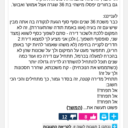
גם בחורים יפסלו מישהי בת 36 שגרה אצל אמוש' ואבוש'.
לענייננו:
כבר משכת 36 שנים וסוף סוף הגעת לנקודה בה אתה מבין
שיש עם זה בעיה (אווו באמת תודה שהתעוררת), זה לא
המקום ללכת ולשכור דירה - סתם לשפוך כסף לשווא (מצד
שני, סופסוף תשפוך..) ולכן אני מציע לך למצוא דירת 2
חדרים לקנייה בחיפה (לא משהו שאמור להיות יקר באופן
חריג), תתפשר מעט על המיקום ולך על שכונות שהן לא
בהכרח למעלה בכרמל, תתחיל עם דירה כזו ועוד כמה
שנים תוכל להתחיל להשתדרג לדירה גדולה יותר
(כשתממש את הנוכחית) - קח משכנתא, שחרר חסכונות
ולך על זה!
תתחיל מדירה קטנה, זה בסדר גמור, כך מתחילים והכי הכי
חשוב:
אל תפחד!!
אל תפחד!!
אל תפחד!!
פשוט תעשה את...
(המשך)
12
8
נכתבו
1
תגובות לעצה זו.
לקריאת התגובות