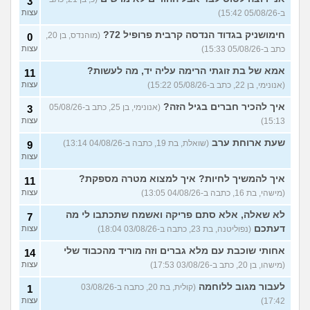
3
ב-05/08/26 15:42)
(אנונימית, בת 29)
עצות
קיבלתי קנס מוגדל בתחבורה
6
חימושניק בגדוד הנדסה קרבית פרופיל 72?
(מוהנדס, בן 20,
0
ציבורית למרות ששילמתי
עצות
כתב ב-05/08/26 15:33)
עצות
בחופשי חודשי, יש טעם
בערעור נוסף?
(אביגיל, בת 41)
אמא של בת זוגתי הרימה עליה יד, מה לעשות?
11
רוצה לעשות ניתוח אף אצל
9
(אנונימי, בן 22, כתב ב-05/08/26 15:22)
עצות
מנתח פרטי אבל זה יקר מידי,
עצות
עדיף לוותר על החלום?
איך להכיר חברים בגיל הזה?
(אנונימי, בן 25, כתב ב-05/08/26
3
(אנונימית, בת 22)
15:13)
עצות
גם בחול צריך לתת טיפים
11
לכולם?
(., בת 16)
שעת ארוחת ערב
(שואלת, בת 19, כתבה ב-04/08/26 13:14)
עצות
9
עצות
גר ועובד במרכז, האם כדאי
6
לקנות דירה (כנראה
עצות
איך להמשיך לחיות? איך למצוא מטרה מספקת?
11
שלהשקעה) בצפון?
(ראול, בן 39)
(מישהי, בת 16, כתבה ב-04/08/26 13:05)
עצות
עוד שאלות חדשות במדור
לא שאלה, אלא סתם פריקה ואשמח שתכתבו לי מה
7
דעתכם
(נפוליטנה, בת 23, כתבה ב-03/08/26 18:04)
עצות
אחותי שוכבת עם מלא גברים וזה מוריד מהכבוד שלי
14
(מישהו, בן 20, כתב ב-03/08/26 17:53)
עצות
לעבור מגוב ללוחמה
(קולית, בת 20, כתבה ב-03/08/26
1
17:42)
עצות