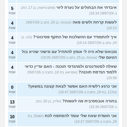
איבדתי את הבתולים על נערת ליווי
(סתם מישהו, בן 17, כתב
5
ב-29/07/26 16:34)
עצות
לעשות קרחת ולשים פאה
(אנונימי, בן 20, כתב ב-29/07/26
4
16:23)
עצות
איך להתמודד עם ההשלכות של התקף פסיכוטי?
(ג'וני, בן
4
24, כתב ב-29/07/26 16:14)
עצות
מבואס שלא היה לי אומץ להתחיל עם מישהי שהיא בול
4
הטעם שלי
(אנונימי, בן 25, כתב ב-29/07/26 16:05)
עצות
שאלה לסטודנטים ולמהנדסי תוכנה - האם עדיין כדאי
4
ללמוד הנדסת תוכנה?
(אסראא, בת 18, כתבה ב-29/07/26
עצות
15:56)
אני כרגע רלשית האם אפשר לצאת קצונה במשאן?
0
(טל11, בת 19, כתבה ב-26/07/26 16:47)
עצות
בחורה אובססיבית מה לעשות?
(אלירן, בן 30, כתב
13
ב-26/07/26 16:36)
עצות
אני חושדת שאח שלי עומד להסתפח לכת
(Sister, בת
10
29, כתבה ב-26/07/26 16:27)
עצות