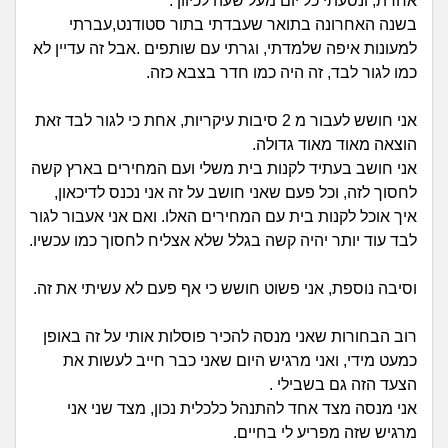
זוגיות
חיפוש שאלות
אחרת, ונסעתי כל יום מעל שעה לכיוון .
בשנה האחרונה בתואר שעבדתי בתור סטודנט,עברתי
|
היריון ולידה
למעונות איפה שלמדתי, וגרתי עם שותפים .אבל זה עדיין לא
הרשמה
התחברות
כמו לגור לבד, זה היה כמו חדר בצבא כזה.
הורות ומשפחה
אני חושש לעבור מ 2 סיבות עיקריות, אחת כי לגור לבד זאת
הוצאה מאוד מאוד גדולה.
מתבגרים
אני חושב בעתיד לקנות בית משלי ועם המחירים בארץ קשה
לחסוך לזה, וכל פעם שאני חושב על זה אני נכנס לדיכאון,
מהבקו"ם... ועד מתי?!
איך אוכל לקנות בית עם המחירים האלו. ואם אני אעבור לגור
לבד עוד יותר יהיה קשה בגלל שלא אצליח לחסוך כמו עכשיו.
לימודים וסטודנטים
וסיבה נוספת, אני פשוט חושש כי אף פעם לא עשיתי את זה.
עבודה וקריירה
רוב הבחורות שאני מנסה להכיר פוסלות אותי על זה באופן
חברים ואנשים
כמעט מידי, ואני מרגיש היום שאני כבר חייב לעשות את
הצעד הזה גם בשבילי .
בית, שכנים ושותפים
אני מנסה מצד אחד להתנהל כלכלית נכון, מצד שני אני
מרגיש שזה מפריע לי בחיים.