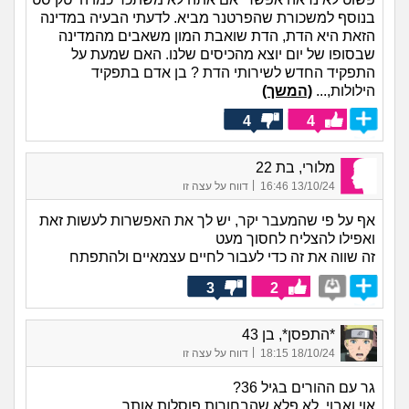
בנוסף למשכורת שהפרטנר מביא. לדעתי הבעיה במדינה
הזאת היא הדת, הדת שואבת המון משאבים מהמדינה
שבסופו של יום יוצא מהכיסים שלנו. האם שמעת על
התפקיד החדש לשירותי הדת ? בן אדם בתפקיד
הילולות,...
(המשך)
4
4
מלורי, בת 22
|
13/10/24 16:46
דווח על עצה זו
אף על פי שהמעבר יקר, יש לך את האפשרות לעשות זאת
ואפילו להצליח לחסוך מעט
זה שווה את זה כדי לעבור לחיים עצמאיים ולהתפתח
3
2
*התפסן*, בן 43
|
18/10/24 18:15
דווח על עצה זו
גר עם ההורים בגיל 36?
אוי ואבוי, לא פלא שהבחורות פוסלות אותך..