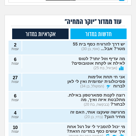
עוד ממדור "יוקר המחיה"
חדשות במדור
אקראיות במדור
יש דרך להרוויח כסף בית 55
2
מטר? אבל...
(אסי, בן 30)
עצות
מה עדיף וזול יותר? לטוס
6
לאילת או לקחת אוטובוסים?
עצות
(אביגיל, בת 25)
אני חי תחת אלימות
27
פסיכולוגית יומיומית ואין לי לאן
עצות
לברוח
(המקולל, בן 34)
רוצה לקנות סמארטפון באילת.
6
מתלבטת איזה ואיך, מה
עצות
לבחור?
(בבקשה, בת 20)
מרגישה שעקצו אותי, האם זה
4
מחיר הוגן?
(בדוי, בן 20)
עצות
מי יכול להסביר לי על רגל אחת
10
איך עושים כסף במדינה הזאת?
עצות
(החוצב בהר עד מאוחר,