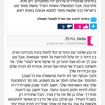
בסיסים שהמחירים עליהם יהיו מפוקחים. ויש מלא
פתרונות, אבל הממשלה עשתה הפרד ומשול מאוד טוב
בישראל ככה שקשה מאוד למצוא אנשים באותו ראש.
בחרתי להציג את המייל לשואל השאלה
0
8
Netta, בת 25
|
27/10/24 12:44
דווח על עצה זו
זה נכון שלגור עם ההורים יכול להוות בעיה מבחינה זוגית,
בין היתר כי זה עלול להראות על חוסר עצמאות. אבל אם
טוב לך או לא אצל ההורים, זה שיקול אישי לגמרי שלך. אל
תשתנה בשביל אף אחת ואף זוגיות, אחרת לא תהיה שלם
עם הבחירות שלך.
ולגבי הכסף, אני לא יודעת מהשאלה את כל מצבך
הפיננסי. אם אתה חוסך או גם משקיע, מה סך החסכונות
שלך ומה השאיפות שלך. חשוב לזכור שנכון שקניית דירה
יכולה להיות חלום פיננסי נחמד, אבל חשוב גם ליהנות
מהדרך. אתה בן 36 וזה עדין צעיר, חבל שתחייה רק
בשביל העתיד. עם שילוב נכון של הדברים אפשר להתגמש
ולעשות גם וגם, גם אם זה אומר שהדירה תהיה קצת יותר