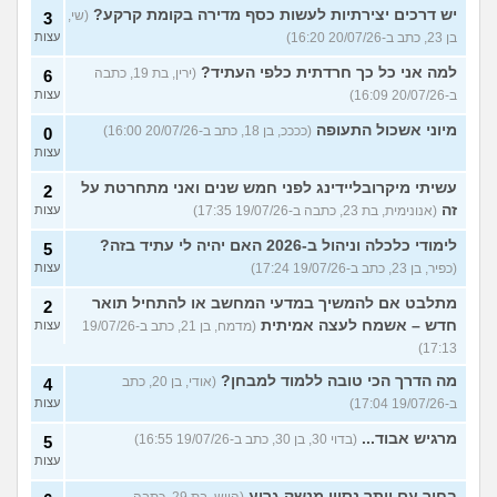
יש דרכים יצירתיות לעשות כסף מדירה בקומת קרקע?
(שי,
3
בן 23, כתב ב-20/07/26 16:20)
עצות
למה אני כל כך חרדתית כלפי העתיד?
(ירין, בת 19, כתבה
6
ב-20/07/26 16:09)
עצות
מיוני אשכול התעופה
(ככככ, בן 18, כתב ב-20/07/26 16:00)
0
עצות
עשיתי מיקרובליידינג לפני חמש שנים ואני מתחרטת על
2
זה
(אנונימית, בת 23, כתבה ב-19/07/26 17:35)
עצות
לימודי כלכלה וניהול ב-2026 האם יהיה לי עתיד בזה?
5
(כפיר, בן 23, כתב ב-19/07/26 17:24)
עצות
מתלבט אם להמשיך במדעי המחשב או להתחיל תואר
2
חדש – אשמח לעצה אמיתית
(מדמח, בן 21, כתב ב-19/07/26
עצות
17:13)
מה הדרך הכי טובה ללמוד למבחן?
(אודי, בן 20, כתב
4
ב-19/07/26 17:04)
עצות
מרגיש אבוד...
(בדוי 30, בן 30, כתב ב-19/07/26 16:55)
5
עצות
בחור עם יותר נסיון מנשק גרוע
(היוש, בת 29, כתבה