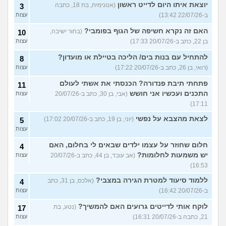
יוצאת איתו היום לדייט ראשון
(אנונימית, בת 18, כתבה
3
ב-22/07/26 13:42)
עצות
האם זה נקרא חשיפה של הגוף בפומבי?
(בחור ישיבה,
10
בן 22, כתב ב-20/07/26 17:33)
עצות
להתחיל עם בנות בים/ הליכה בטיילת או מועדון?
8
(רואי, בן 26, כתב ב-20/07/26 17:22)
עצות
פתחתי תיבת פנדורה? הכנסתי את אשתי לעולם
11
התכנים ועכשיו אני חושש
(אבי, בן 30, כתב ב-20/07/26
עצות
17:11)
לצאת מהצבא על נפשי
(יוני, בן 19, כתב ב-20/07/26 17:02)
5
עצות
חלום שחוזר על עצמו ילדים שבאים לי בחלום, האם
4
יש משמעות לחלומות?
(אב עובד, בן 44, כתב ב-20/07/26
עצות
16:53)
ללמוד סיעוד למטרת הגירה במצבי?
(אלכס, בן 31, כתב
4
ב-20/07/26 16:42)
עצות
לוקח אותי לדייטים גרועים האם להמשיך?
(נטע, בת
17
21, כתבה ב-20/07/26 16:31)
עצות