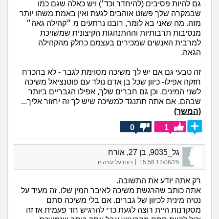
גם להיות פסיבים (להיחדר וכד׳) ויש כאלה שגם כמו
שבמקרה שלך פשוט אוהבים לגעת ואין באמת משהו יותר
מזה. מה שאני בא לומר, רובנו נרתעים מ ״קהילה גאה״
מנסיבות תרבותיות וההתנהגות הקיצונית שמשויכת
למרבית האנשים שמכירים בעצמם כחלק מהקהילה
הגאה.
זה טבעי גם אם יש לך משיכה מסוימת לגבר - לא בהכרח
חזקה אפילו- כיוון שכל בן אדם נולד עם פוטנציאל משיכה
לשני המינים. וכן גם חברים שלך, אפילו הגבריים ביותר
שבהם. אם אתה תתנגד למשיכה שיש לך זה יחזור אליך...
(המשך)
0
1
גל_9035, בן 27, אורח
|
12/06/25 15:56
דווח על עצה זו
רק אתה יודע את התשובה.
אתה כותב שהרגשת משיכה לאיבר המין שלו, זה מעיד על
נטיה מינית לכיוון של גברים. אם בלי משיכה סתם
מסקרנות היית רוצה לגעת כדי להרגיש חד פעמית אז זה