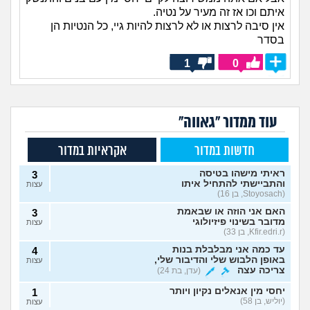
איתם וכו אז זה מעיר על נטיה.
אין סיבה לרצות או לא לרצות להיות גיי, כל הנטיות הן
בסדר
1
0
עוד ממדור "גאווה"
חדשות במדור
אקראיות במדור
ראיתי מישהו בטיסה
3
והתביישתי להתחיל איתו
עצות
(Stoyosach, בן 16)
האם אני הוזה או שבאמת
3
מדובר בשינוי פיזיולוגי
עצות
(Kfir.edri.r, בן 33)
עד כמה אני מבלבלת בנות
4
באופן הלבוש שלי והדיבור שלי,
עצות
צריכה עצה
(עדן, בת 24)
יחסי מין אנאלים נקיון ויותר
1
(יוליש, בן 58)
עצות