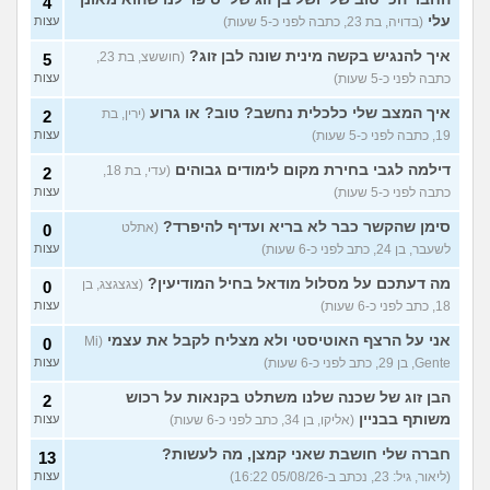
4
מין?
(ליאן, בת 26)
עצות
עלי
(בדויה, בת 23, כתבה לפני כ-5 שעות)
עצות
חבר שלי תקוע אצלי בגלל
4
איך להנגיש בקשה מינית שונה לבן זוג?
(חוששצ, בת 23,
5
המלחמה, מה לעשות איתו?
עצות
כתבה לפני כ-5 שעות)
עצות
(אנונימי, בן 15)
איך המצב שלי כלכלית נחשב? טוב? או גרוע
לסבית או לא לסבית ומה
(ירין, בת
2
3
לעשות עם זה?
(מייעצת
עצות
19, כתבה לפני כ-5 שעות)
עצות
ומתייעצת, בת 18)
דילמה לגבי בחירת מקום לימודים גבוהים
(עדי, בת 18,
2
איך את מתמודדים עם זה
6
(Glop,
כתבה לפני כ-5 שעות)
עצות
בן 22)
עצות
סימן שהקשר כבר לא בריא ועדיף להיפרד?
(אתלט
0
עוד שאלות חדשות במדור
לשעבר, בן 24, כתב לפני כ-6 שעות)
עצות
מה דעתכם על מסלול מודאל בחיל המודיעין?
(צגצגצג, בן
0
18, כתב לפני כ-6 שעות)
עצות
אני על הרצף האוטיסטי ולא מצליח לקבל את עצמי
(Mi
0
Gente, בן 29, כתב לפני כ-6 שעות)
עצות
הבן זוג של שכנה שלנו משתלט בקנאות על רכוש
2
משותף בבניין
(אליקו, בן 34, כתב לפני כ-6 שעות)
עצות
חברה שלי חושבת שאני קמצן, מה לעשות?
13
(ליאור, גיל: 23, נכתב ב-05/08/26 16:22)
עצות