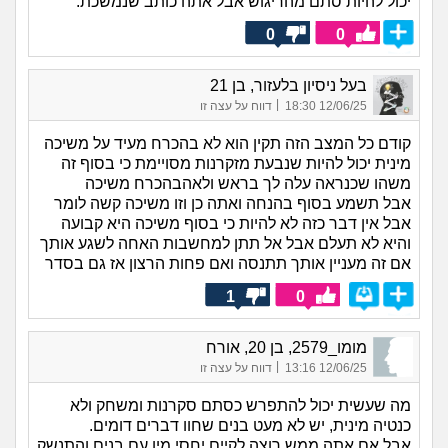
יכול להיות סתם מהריגוש אבל אתה כותב שנמשכת.
0
0
בעל ניסיון בלעזור, בן 21
|
12/06/25 18:30
דווח על עצה זו
קודם כל המצב הזה תקין הוא לא בהכרח מעיד על משיכה
מינית יכול להיות שנבעת מזקרנות מסויימת כי בסוף זה
משהו שכנראה עלה לך בראש ולאהבהכרח משיכה
אבל תשמע בסוף בהנחה ואתה כן וזו משיכה קשה לומר
אבל אין דבר כזה לא להיות כי בסוף משיכה היא קבועה
והיא לא תעלם אבל אל תתן למחשבות האחה לשגע אותך
אם זה מעניין אותך תתנסה ואם פחות הרצון אז גם בסדר
1
0
מומו_2579, בן 20, אורח
|
12/06/25 13:16
דווח על עצה זו
מה שעשית יכול להתפרש כסתם סקרנות ומשחק ולא
כנטיה מינית, יש לא מעט בנים שחוו דברים דומים.
אבל אם אתה ממש רוצה לקיים יחסי מין עם בנים והתנשק