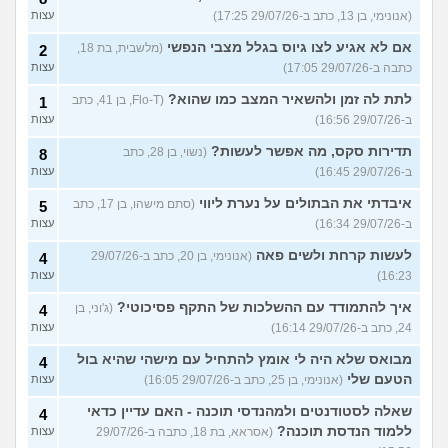
(אנונימי, בן 13, כתב ב-29/07/26 17:25)
עצות
אם לא אגיע לצו גיוס בגלל מצבי הנפשי
(מלשבית, בת 18,
2
כתבה ב-29/07/26 17:05)
עצות
לתת לה זמן ולהשאיר המצב כמו שהוא?
(Flo-T, בן 41, כתב
1
ב-29/07/26 16:56)
עצות
תדירות סקס, מה אפשר לעשות?
(נשוי, בן 28, כתב
8
ב-29/07/26 16:45)
עצות
איבדתי את הבתולים על נערת ליווי
(סתם מישהו, בן 17, כתב
5
ב-29/07/26 16:34)
עצות
לעשות קרחת ולשים פאה
(אנונימי, בן 20, כתב ב-29/07/26
4
16:23)
עצות
איך להתמודד עם ההשלכות של התקף פסיכוטי?
(ג'וני, בן
4
24, כתב ב-29/07/26 16:14)
עצות
מבואס שלא היה לי אומץ להתחיל עם מישהי שהיא בול
4
הטעם שלי
(אנונימי, בן 25, כתב ב-29/07/26 16:05)
עצות
שאלה לסטודנטים ולמהנדסי תוכנה - האם עדיין כדאי
4
ללמוד הנדסת תוכנה?
(אסראא, בת 18, כתבה ב-29/07/26
עצות