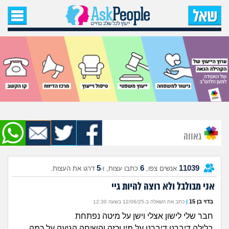
עמוד הבית
שאל שאלה
שאלות חדשות
שאלות שעוררו עניין
עצות חדשות
גאווה
מה קורה כאן?
5
6
11039
אנשים צפו,
כתבו עצות, ו-
דרגו את העצות.
מתחם הטיפים
אני מבולבל ולא רוצה להיות גיי
מדורים
בדוי בן 15
|
כתב את השאלה ב-12/06/25 בשעה 12:30
חבר שלי לישון אצלי וישן על מיטה נפתחת
בלילה דיברנו דיברנו על מין וכזה והשיחה הגיעה על כמה