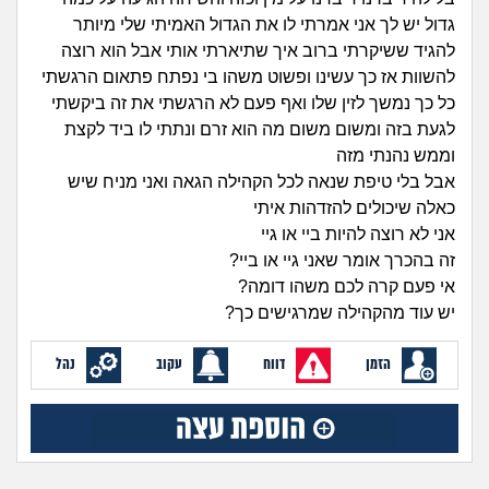
זוגיות
חיפוש שאלות
גדול יש לך אני אמרתי לו את הגדול האמיתי שלי מיותר
|
להגיד ששיקרתי ברוב איך שתיארתי אותי אבל הוא רוצה
היריון ולידה
הרשמה
התחברות
להשוות אז כך עשינו ופשוט משהו בי נפתח פתאום הרגשתי
כל כך נמשך לזין שלו ואף פעם לא הרגשתי את זה ביקשתי
הורות ומשפחה
לגעת בזה ומשום משום מה הוא זרם ונתתי לו ביד לקצת
וממש נהנתי מזה
מתבגרים
אבל בלי טיפת שנאה לכל הקהילה הגאה ואני מניח שיש
כאלה שיכולים להזדהות איתי
מהבקו"ם... ועד מתי?!
אני לא רוצה להיות ביי או גיי
זה בהכרך אומר שאני גיי או ביי?
לימודים וסטודנטים
אי פעם קרה לכם משהו דומה?
יש עוד מהקהילה שמרגישים כך?
עבודה וקריירה
הזמן
דווח
עקוב
נהל
חברים ואנשים
בית, שכנים ושותפים