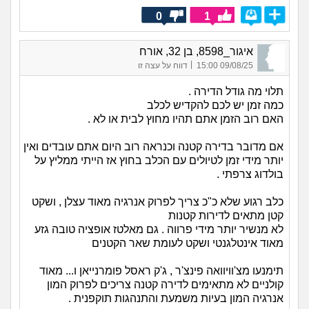
0
1
איגור_8598, בן 32, אורח
|
09/08/25 15:00
דווח על עצה זו
תלוי מה גודל הדירה .
כמה זמן יש לכם להקדיש לכלב
האם רוב הזמן אתם תהיו מחוץ לבית או לא .
אם מדובר בדירה קטנה וכנראה רוב היום אתם עובדים ואין
יותר מידי זמן לטיולים עם הכלב בחוץ אז הייתי ממליץ על
בולדוג צרפתי .
כלב רגוע שלא כ"כ צריך לפרוק אנרגיה מאוד עצלן , ושקט
קטן מתאים לדירות קטנות
לא מנשיר יותר מידי פרווה . גם מאלטז אופציה טובה גזע
מאוד אינטלגנטי ושקט לעומת שאר הקטנים
תימנעו מצ'וויוואה פינצ'ר , ג'ק ראסל פומרנייאן ו... מאוד
קולניים לא מתאימים לדירה קטנה צריכים לפרוק המון
אנרגיה המון בעיות משמעת והתנהגות תוקפנית .