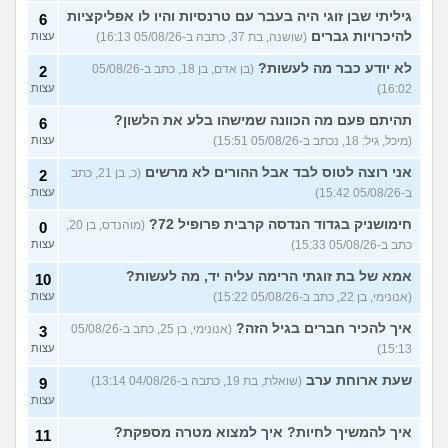
מודאג
(אנונימי, בן 15)
גיליתי שבן זוגי היה בעבר עם טרנסיות והיו לו אפליקציות
6
להיכרויות גברים
(שושנה, בת 37, כתבה ב-05/08/26 16:13)
רוצה לאמץ כלב ולא לקנות,
עצות
1
אבל אני רוצה להעניק לו שם
עצות
בעצמי, זה אפשרי?
לא יודע כבר מה לעשות?
(איטן, בן
(בן אדם, בן 18, כתב ב-05/08/26
2
23)
16:02)
עצות
איך לטפל בחתולים שכל היום
3
תהיתם פעם מה הכוונה שמישהו בלע את הלשון?
6
צורחים?
(Cat Lover, בן 22)
עצות
(מיכל, גיל: 18, נכתב ב-05/08/26 15:51)
עצות
אישתי נכנסה להריון ורוצה
8
אני רוצה לטוס לבד אבל ההורים לא מרשים
(כ, בן 21, כתב
2
שאני אמסור את הכלבה,
עצות
עצות?
(V, בן 29)
ב-05/08/26 15:42)
עצות
איך אני יודעת שלהיות מאלפת
8
חימושניק בגדוד הנדסה קרבית פרופיל 72?
(מוהנדס, בן 20,
0
כלבים מתאים לי?
עצות
כתב ב-05/08/26 15:33)
עצות
(שמש, בת 20)
אמא של בת זוגתי הרימה עליה יד, מה לעשות?
10
אנשים באיזור שלי משחררים
2
את הכלבים והם לרוב מזן
(אנונימי, בן 22, כתב ב-05/08/26 15:22)
עצות
עצות
מסוכן,איזה כלי יעזור לי
להתגונן?
(Anon, בן 20)
איך להכיר חברים בגיל הזה?
(אנונימי, בן 25, כתב ב-05/08/26
3
15:13)
עצות
רוצה להביא את הכלב שלי
4
מחול אבל נתבג לא מאמין לי
עצות
שעת ארוחת ערב
שהוא איתי מעל 90 יום,איך
(שואלת, בת 19, כתבה ב-04/08/26 13:14)
9
לפתור?
(מ, בן 40)
עצות
רוצים לעבור מהארץ אבל
3
איך להמשיך לחיות? איך למצוא מטרה מספקת?
11
הכלב לא מאפשר את זה,
עצות