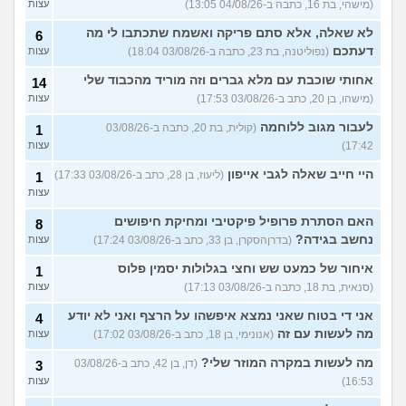
רוצים למסור אותו למשפחה
(מישהי, בת 16, כתבה ב-04/08/26 13:05)
עצות
טובה, עצות?
(אנונימיתh, בת 34)
לא שאלה, אלא סתם פריקה ואשמח שתכתבו לי מה
6
עוד שאלות חדשות במדור
דעתכם
(נפוליטנה, בת 23, כתבה ב-03/08/26 18:04)
עצות
אחותי שוכבת עם מלא גברים וזה מוריד מהכבוד שלי
14
(מישהו, בן 20, כתב ב-03/08/26 17:53)
עצות
לעבור מגוב ללוחמה
(קולית, בת 20, כתבה ב-03/08/26
1
17:42)
עצות
היי חייב שאלה לגבי אייפון
(ליעוז, בן 28, כתב ב-03/08/26 17:33)
1
עצות
האם הסתרת פרופיל פיקטיבי ומחיקת חיפושים
8
נחשב בגידה?
(בדרןהסקרן, בן 33, כתב ב-03/08/26 17:24)
עצות
איחור של כמעט שש וחצי בגלולות יסמין פלוס
1
(סנאית, בת 18, כתבה ב-03/08/26 17:13)
עצות
אני די בטוח שאני נמצא איפשהו על הרצף ואני לא יודע
4
מה לעשות עם זה
(אנונימי, בן 18, כתב ב-03/08/26 17:02)
עצות
מה לעשות במקרה המוזר שלי?
(דן, בן 42, כתב ב-03/08/26
3
16:53)
עצות