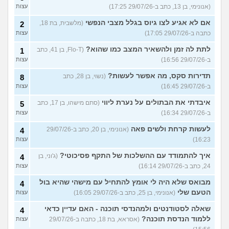
(אנונימי, בן 13, כתב ב-29/07/26 17:25)
עצות
אם לא אגיע לצו גיוס בגלל מצבי הנפשי
(מלשבית, בת 18,
2
כתבה ב-29/07/26 17:05)
עצות
לתת לה זמן ולהשאיר המצב כמו שהוא?
(Flo-T, בן 41, כתב
1
ב-29/07/26 16:56)
עצות
תדירות סקס, מה אפשר לעשות?
(נשוי, בן 28, כתב
8
ב-29/07/26 16:45)
עצות
איבדתי את הבתולים על נערת ליווי
(סתם מישהו, בן 17, כתב
5
ב-29/07/26 16:34)
עצות
לעשות קרחת ולשים פאה
(אנונימי, בן 20, כתב ב-29/07/26
4
16:23)
עצות
איך להתמודד עם ההשלכות של התקף פסיכוטי?
(ג'וני, בן
4
24, כתב ב-29/07/26 16:14)
עצות
מבואס שלא היה לי אומץ להתחיל עם מישהי שהיא בול
4
הטעם שלי
(אנונימי, בן 25, כתב ב-29/07/26 16:05)
עצות
שאלה לסטודנטים ולמהנדסי תוכנה - האם עדיין כדאי
4
ללמוד הנדסת תוכנה?
(אסראא, בת 18, כתבה ב-29/07/26
עצות