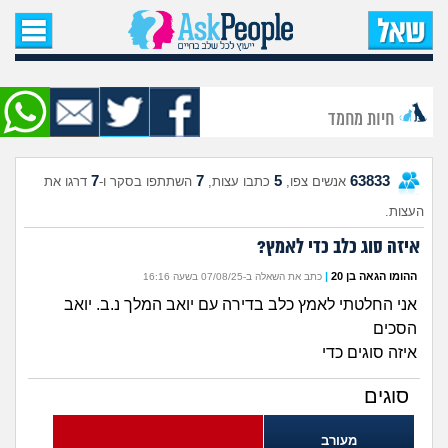
עמוד הבית
שאל שאלה
חיות מחמד
שאלות חדשות
7
7
5
63833
אנשים צפו,
כתבו עצות,
השתתפו בסקר ו-
דרגו את
שאלות שעוררו עניין
העצות.
עצות חדשות
איזה סוג כלב כדי לאמץ?
ההומו הגאה בן 20
|
כתב את השאלה ב-07/08/25 בשעה 16:16
מה קורה כאן?
אני החלטתי לאמץ כלב בדירה עם יואב המלך נ.ב. יואב
הסכים
מתחם הטיפים
איזה סוגים כדי
סוגים
מדורים
מעורב