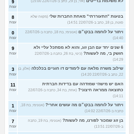
לא משלמת בדייטים
(אלי, בן 29, כתב ב-22/07/26 15:00)
9
עצות
בטעות "התעוררתי" מאחת החברות שלי
(מקווה שלא
8
סוטה, בן 18, כתב ב-22/07/26 14:51)
עצות
ויתור על לוחמה בבקו״ם
(אנונימי, בת 18, כתבה ב-22/07/26
0
14:40)
עצות
6 שנים יחד עם הבן זוג, והוא לא מסתכל עליי ולא
9
חושק בי, מה לעשות?
(כינוי, בת 26, כתבה ב-22/07/26
עצות
14:29)
שילוב משרה מלאה עם לימודים דו חוגיים בכלכלה
(אלון, בן
3
22, כתב ב-22/07/26 14:20)
עצות
האם יש מישהי שמזדהה עם בדידות חברתית
11
כתוצאה ממראה חיצוני?
(אחת, בת 34, כתבה ב-22/07/26
עצות
14:11)
ויתור על לוחמה בבקו״ם מה עושים אחרי?
(אנונימי, בת 18,
1
כתבה ב-22/07/26 14:02)
עצות
בן זוג שמכור לפורנו, מה לעשות?
(אנונימי, בת 19, כתבה
7
ב-22/07/26 13:51)
עצות