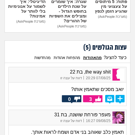
פתוח: 5 מיתוסים
שגרה: איך שומרים
הדיגיטלי: איך
על צעצועי מין
על שנת הילדים
לשמור על אנונימיות
שהגיע הזמן לנפץ
בחופש הגדול -
בלי לוותר על
ומצילים את השפיות
אמינות?
(מערכת AskPeople)
של ההורים?
(מערכת AskPeople)
(מערכת AskPeople)
עצות הגולשים (
5
)
כיצד להציג?
מהאהודות
מהפחות אהודות
מהחדשות
the way shit, בת 22
|
07/08/25 20:29
דווח על עצה זו
יואב מסכים שתאמץ אותו?
0
3
מעפר פורחת שושנה, בת 31
|
09/08/25 16:27
דווח על עצה זו
תאמץ כלב שאוהב בני אדם ושמח לראות אותך.