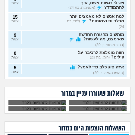
ויש לי רגשות אשם, איך
עצות
להתמודד?
(אנונימית, בת 24)
למה אנשים לא מאמצים יותר
15
מכלביות ועמותות?
(לירי, בת
עצות
24)
מותשים מהגורה החדשה
9
שאימצנו, מה לעשות?
עצות
(בחור מותש, בן 30)
חווה מומלצת לרכיבה על
0
פילים?
(רומי, בת 23)
עצות
איזה סוג כלב כדי לאמץ?
5
עצות
(ההומו הגאה, בן 20)
הביאה כלבה למרות
כבר לא מסתדרים עם
פעם קיבלתם סימנים מחיות
9
שהתנגדתי ואני
הכלב ולא מצליחה
אחותי שונאת כלבים
מחמד שמתו לכם?
החתול החדש שהבאנו
(אנונימי,
עצות
סובלת איתה, נפגע לי
למצוא לו פיתרון
ומלכלכת עליהם
לא מסתדר עם החתול
איכות החיים
אימוץ, מה לעשות?
בת 26)
שאלות שעוררו עניין במדור
בכוונה כדי לעצבן
שלנו. להחזיר
אותי
לעמותה?
אימצתי גורת כלבים לפני
4
כשבועיים, התחילו לי חששות
עצות
שהיא נשארת שעות לבד
(אנונימית, בת 22)
למה אתם חושבים שבני אדם
10
נוצרו מקופים?
השאלות הנצפות ה
יום
במדור
(עליזה
עצות
גפן, בת 20)