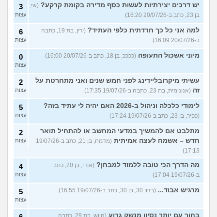
יש דרכים יצירתיות לעשות כסף מדירה בקומת קרקע?
(שי,
3
בן 23, כתב ב-20/07/26 16:20)
עצות
למה אני כל כך חרדתית כלפי העתיד?
(ירין, בת 19, כתבה
6
ב-20/07/26 16:09)
עצות
מיוני אשכול התעופה
(ככככ, בן 18, כתב ב-20/07/26 16:00)
0
עצות
עשיתי מיקרובליידינג לפני חמש שנים ואני מתחרטת על
2
זה
(אנונימית, בת 23, כתבה ב-19/07/26 17:35)
עצות
לימודי כלכלה וניהול ב-2026 האם יהיה לי עתיד בזה?
5
(כפיר, בן 23, כתב ב-19/07/26 17:24)
עצות
מתלבט אם להמשיך במדעי המחשב או להתחיל תואר
2
חדש – אשמח לעצה אמיתית
(מדמח, בן 21, כתב ב-19/07/26
עצות
17:13)
מה הדרך הכי טובה ללמוד למבחן?
(אודי, בן 20, כתב
4
ב-19/07/26 17:04)
עצות
מרגיש אבוד...
(בדוי 30, בן 30, כתב ב-19/07/26 16:55)
5
עצות
בחור עם יותר נסיון מנשק גרוע
(היוש, בת 29, כתבה
6