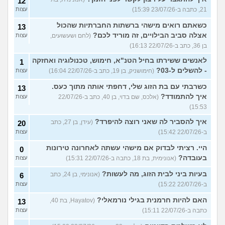
12
21, כתבה ב-23/07/26 15:39)
עצות
כשאתם רואים מישהי ברשתות החברתיות שהכול
13
אצלה סביב הבילויים, זה מוריד לכם?
(לחם ושעשועים,
עצות
בן 36, כתב ב-22/07/26 16:13)
לאנשים ששירתו בחיל הטנ"א, חימוש, טכנולוגיה ואחזקה
1
- להשלים ל-03?
(חימושניק, בן 19, כתב ב-22/07/26 16:04)
עצות
כשרבתי עם בת הזוג שלי, דחפתי אותה מתוך כעס.
13
איך להתמודד?
(אלכס, שם בדוי, בן 40, כתב ב-22/07/26
עצות
15:53)
איך להסביר לה שאני רוצה להיפרד?
(עידן, בן 27, כתב
20
ב-22/07/26 15:42)
עצות
היי. רציתי לבדוק אם מישהי עשתה לאחרונה טירונות
0
בעובדה?
(אנונימית, בת 18, כתבה ב-22/07/26 15:31)
עצות
בעיות ביני לבית הזוג, מה לעשות?
(אנונימי, בן 24, כתב
6
ב-22/07/26 15:22)
עצות
האם להיות חרמנית בגילי נורמאלי?
(Hayatov, בת 40,
13
כתבה ב-22/07/26 15:11)
עצות