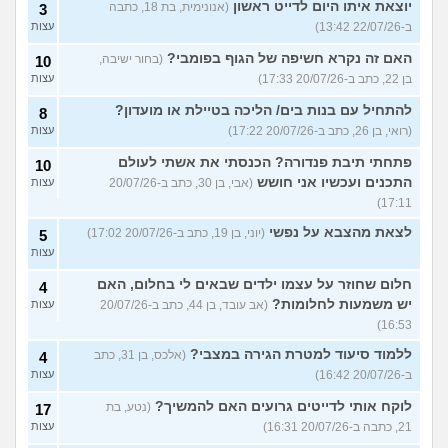
יוצאת איתו היום לדייט ראשון
(אנונימית, בת 18, כתבה
3
ב-22/07/26 13:42)
עצות
האם זה נקרא חשיפה של הגוף בפומבי?
(בחור ישיבה,
10
בן 22, כתב ב-20/07/26 17:33)
עצות
להתחיל עם בנות בים/ הליכה בטיילת או מועדון?
8
(רואי, בן 26, כתב ב-20/07/26 17:22)
עצות
פתחתי תיבת פנדורה? הכנסתי את אשתי לעולם
10
התכנים ועכשיו אני חושש
(אבי, בן 30, כתב ב-20/07/26
עצות
17:11)
לצאת מהצבא על נפשי
(יוני, בן 19, כתב ב-20/07/26 17:02)
5
עצות
חלום שחוזר על עצמו ילדים שבאים לי בחלום, האם
4
יש משמעות לחלומות?
(אב עובד, בן 44, כתב ב-20/07/26
עצות
16:53)
ללמוד סיעוד למטרת הגירה במצבי?
(אלכס, בן 31, כתב
4
ב-20/07/26 16:42)
עצות
לוקח אותי לדייטים גרועים האם להמשיך?
(נטע, בת
17
21, כתבה ב-20/07/26 16:31)
עצות