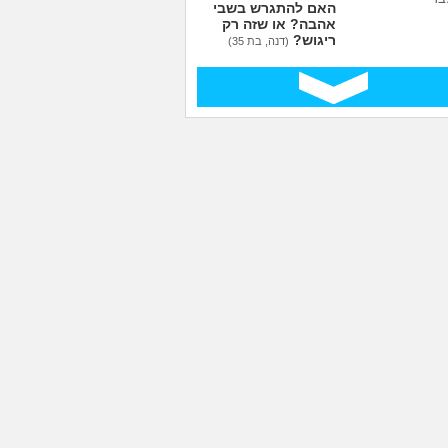
האם להתגרש בשביל
אהבה? או שזה רק
ריגוש?
(דנה, בת 35)