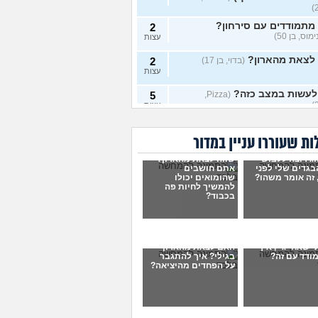
מתמודדים עם סירחון?
2
מוס, בן 50)
עצות
 לצאת מהארון?
(בדוי, בן 17)
2
עצות
לעשות במצב כזה?
5
(Pizza,
עצות
י מין בקבע
(טרנסית בקבע, בת
1
ת שעוררו עניין במדור
עצות
וג רוצה ללבוש
שווה לצאת מהארון?
י מין בשירות קבע?
(א, בת
0
בגדים שלי לפני
אתם חושבים
עצות
 זה אומר משהו?
שהומואים יכולו
להמשיך לחיות פה
 עם עצמי אבל דבר אחד
בכבוד?
4
ותן לי מנוח
(בן, בן 25)
עצות
 לקבל את עצמי?
(אנונימוס,
3
עצות
י שאחי גיי, איך
האם לצאת מהארון
ודד עם זה?
בגילי? איך להתגבר
קה עם חבר קרוב אבל לא
7
על הפחדים מהיציאה?
ת מהארון
(בי, בן 15)
עצות
עתי שיהיה גיי
7
(תמר, בת 44)
עצות