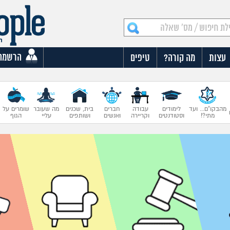
הרשמה
עצות
מה קורה?
טיפים
מהבקו"ם... ועד
לימודים
עבודה
חברים
בית, שכנים
מה שעובר
שומרים על
מתי?!
וסטודנטים
וקריירה
ואנשים
ושותפים
עליי
הגוף