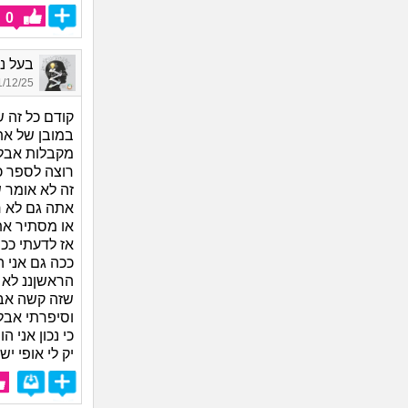
0
בעל ניס
12/25 14:17
קודם כל זה 
במובן של אתה
מקבלות אבל
רוצה לספר כ
זה לא אומר 
אתה גם לא ח
או מסתיר א
אז לדעתי ככ
ככה גם אני 
הראשןננ לא 
שזה קשה אבל 
וסיפרתי אבל
כי נכון אני ה
יק לי אופי י