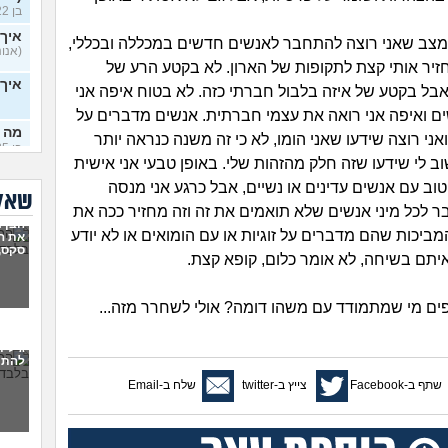
בן 22)
איך 
 מצב שאני רוצה להתחבר לאנשים חדשים במכללה ובכללי,
(אנוני
זיר אותי קצת לתקופות של הארון. לא בקטע הרע של
איך
 אבל בקטע של איזה בלבול חברתי כזה. לא בטוח איפה אני
ם ואיפה אני רואה את עצמי חברתית. אנשים מדברים על
מה 
 ואני רוצה שידעו שאני הומו, לא כי זה משנה כנראה יותר
בן 25)
ב לי שידעו שזה חלק מהזהות שלי. באופן טבעי אני אישית
שינו
וב עם אנשים עדינים או נשיים, אבל כרגע אני מנסה
24)
שאלו
 לכל מיני אנשים שלא תואמים את זה וזה מחזיר ככה את
הבן ז
שינו
מביכות שהם מדברים על זוגיות או עם הומואים או לא יודע
את ה
24)
סקס,
 איתם בשיחה, לא אומר כלום, קופא קצת.
שלם
לא נ
פים מי שמתמודד עם משהו דומה? אולי לשחרר מזה...
איך
בן 17)
גילית
להתמ
נשי
שתף ב-Facebook
צייץ ב-twitter
שלח ב-Email
לצא
ילד בן 8 תמיד יד