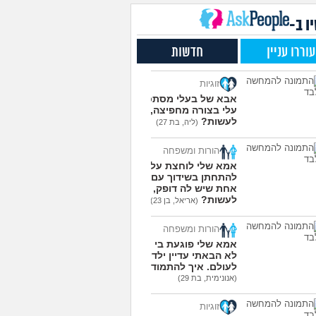
שלי תקוע אצלי בגלל
4
חמה, מה לעשות איתו?
עצות
ו ב-
(אנונימי, בן 15)
ת או לא לסבית ומה
3
עוררו עניין
חדשות
ות עם זה?
(מייעצת
עצות
צת, בת 18)
זוגיות
את מתמודדים עם זה
6
(Glop,
אבא של בעלי מסתכל
עצות
עלי בצורה מחפיצה, מה
לעשות?
(ליה, בת 27)
עוד שאלות חדשות במדור
הורות ומשפחה
אמא שלי לוחצת עליי
להתחתן בשידוך עם כל
אחת שיש לה דופק, מה
לעשות?
(אריאל, בן 23)
הורות ומשפחה
אמא שלי פוגעת בי כי
לא הבאתי עדיין ילדים
לעולם. איך להתמודד?
(אנונימית, בת 29)
זוגיות