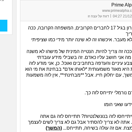
Prime Al
www.primealpha.co
|
21/12/25 
דווח על עצה זו
>יצאתי מהארון בגיל 17 לחברים הקרובים, המשפחה הקרובה, ככה
יך
א מעבר. איכשהו זה לא שינה יותר מידי כמו שציפיתי
כה זה צריך להיות. הנטייה המינית של מישהו לא משנה
ה אני חושב עליו כאדם. זה בשבילי מידע עובדתי
צבע עיניים והעדפה בתחביבים ואוכל. כן, אני מודע לזה
ת היא מאוד משמעותית *לאותו אדם* בבחינת את מי הוא
משך, עם יחלוק חייו. אבל **מבחינתי**, אין לזה משמעות
 נורמלי יתייחס לזה כך.
דעו שאני הומו
תייחסו לזה בנונשלנטיות? תתייחס לזה גם אתה
. אתה לא צריך להסתיר אבל גם לא צריך לשים לעצמך
צח. אם זה עולה בשיחה, תתייחס...
(המשך)