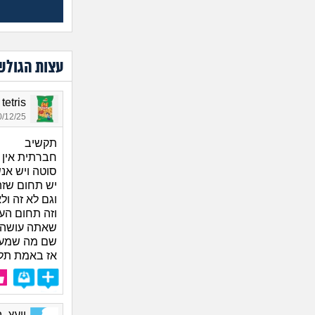
עצות הגולש
ark tetris
12/25 20:35
תקשיב
חברתית אין 
סוטה ויש אנש
יש תחום שזה
וגם לא זה ולא 
וזה תחום הע
שאתה עושה
שם מה שמעניי
אז באמת תלוי
יועץ, בן