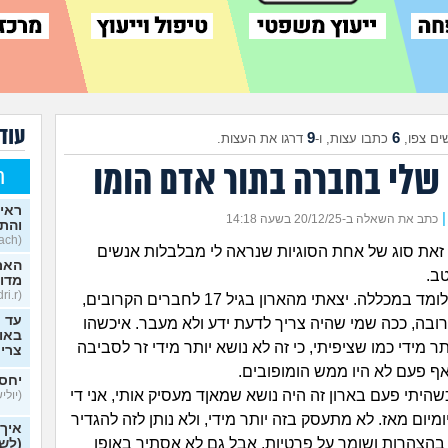
עוד 
9
6
ים צפו,
כתבו עצות, ו-
דרגו את העצות.
שלי בחברה בתור אדם הומו
ח
ראית
|
כתב את השאלה ב-20/12/25 בשעה 14:18
והתב
(Stoyosach, בן 16)
, זאת סוג של אחת הסוגיות שנראה לי מבלבלות אנשים
האם 
ב.
מדוב
(Kfir.edri.r, בן 33)
אז אני בן 19, לומד במכללה. יצאתי מהארון בגיל 17 לחברים הקרובים,
עד כ
ה, ככה שמי שהיה צריך לדעת ידע ולא מעבר. איכשהו
באופ
תר מידי כמו שציפיתי, כי זה לא נושא יותר מידי זר לסביבה
צרי
אף פעם לא היו ממש הומופובים.
יחסי
שהיתי פעם בארון זה היה נושא שמאןד מעסיק אותי, אני די
(יוליש,
מיום מאז. לא מתעסק בזה יותר מידי, ולא נותן לזה להגדיר
איך
א בהצהרות ושומר על פרטיות, אבל גם לא אסתיר באופן
(לשא