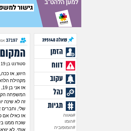
שאלה
395148
37197
אנש
המקום 
הזמן
דווח
סטודנט בן 19
היוש, אז ככה
עקוב
מקהילת הלהט
נהל
המשפחה הקרוב
זה לא שינה יו
תגיות
שלי, וחברים 
#גאווה
אז כאילו אם כ
#הומו
שוכח ממנו ביו
#הומופוביה
אותי. לא יוצ