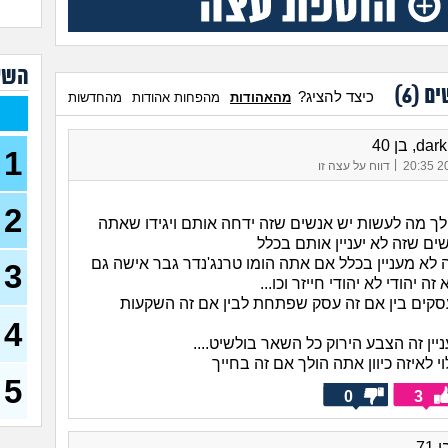
איך 
לשל
איך 
השא
עוש
ים (
6
)
כיצד להציג?
מהאהודות
מהפחות אהודות
מהחדשות
גבר
איך 
לאו
d, בן 40
1
(אל, בן
|
20/
דווח על עצה זו
אני 
מין,
2
- פפ
לך מה לעשות יש אנשים שזה ידחה אותם ויגידו שאתה
ים שזה לא יעניין אותם בכלל
אמא
 לא מעניין בכלל אם אתה הומו טרנג'נדר גבר אישה גם
גבר
3
זה יהודי לא יהודי חייזר וכו...
שוקו, ב
סקים בין אם זה עסק שפתחת לבין אם זה השקעות
הכעס
4
או 
ן זה הצבע הירוק כל השאר בולשיט....
איך
 לאיזה כיוון אתה הולך אם זה בחייך
בקט
5
0
3
כיצד
מין?
 71