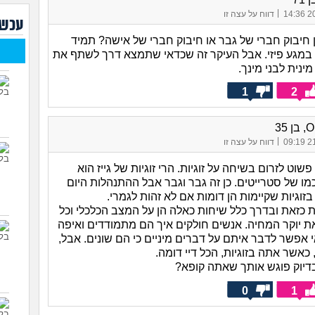
חבר 
|
המל
20/
דווח על עצה זו
עכשי
 חיבוק חברי של גבר או חיבוק חברי של אישה? תמיד
לסבי
 במגע פיזי. אבל העיקר זה שכדאי שתמצא דרך לשתף את
לעש
ינית לבני מינך.
ומתייע
איך 
1
2
בן 22)
 35
|
21/
דווח על עצה זו
שוט לזרום בשיחה על זוגיות. הרי זוגיות של גייז הוא
כמו של סטרייטים. כן זה גבר וגבר אבל ההתנהלות היום
 בזוגיות שקיימות הן דומות אם לא זהות לגמרי.
ות כזאת ובדרך כלל שיחות כאלה הן על המצב הכלכלי וכל
 יוקר המחיה. אנשים חולקים איך הם מתמודדים ואיפה
י אפשר לדבר איתם על דברים מיניים כי הם שונים. אבל,
, כאשר אתה בזוגיות, הכל דיי דומה.
בדיוק פוגש אותך שאתה קופא?
0
1