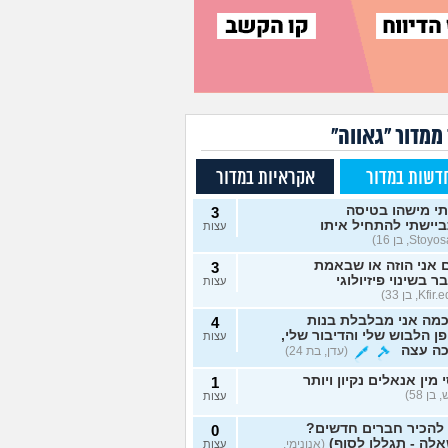
ממדור "גאווה"
דשות במדור
אקראיות במדור
י מישהו בטיסה
3
יישתי להתחיל איתו
עצות
אני הוזה או שבאמת
3
ר בשינוי פיזיולוגי
עצות
מה אני מבלבלת בנות
4
ן הלבוש שלי והדיבור שלי,
עצות
כה עצה
(עדן, בת 24)
 מין אנאלים נקיון ויותר
1
 בן 58)
עצות
 להכיר חברים חדשים?
0
לה - תגללו לסוף)
(אנונימי,
עצות