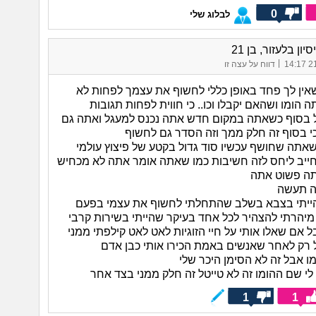
0
לבלוג שלי
יון בלעזור, בן 21
|
21/
דווח על עצה זו
שאין לך פחד באופן כללי לחשוף את עצמך לפחות לא
 הומו ושהאם יקבלו וכו.. כי חווית לפחות תגובות
 בסוף כשאתה במקום חדש אתה נכנס למעגל ואתה גם
י בסוף זה חלק ממך וזה הסדר גם לחשוף
שאתה שחושף עכשיו סוד גדול בקטע של פיצוץ עולמי
ייב ליחס לזה חשיבות כמו שאתה אומר אתה לא מכחיש
תה פשוט אתה
ה תעשה
הייתי בצבא בשלב שהתחלתי לחשוף את עצמי בפעם
מיהרתי להצהיר לכל אחד בעיקר שהייתי בשירות קרבי
אם שאלו אותי על חיי הזוגיות לאט לאט קילפתי ממני
 רק לאחר שאנשים באמת הכירו אותי כבן אדם
ומו אבל זה לא הסימן היכר שלי
ש לי שם ההומו זה לא טייטל זה חלק ממני בצד אחר
1
1