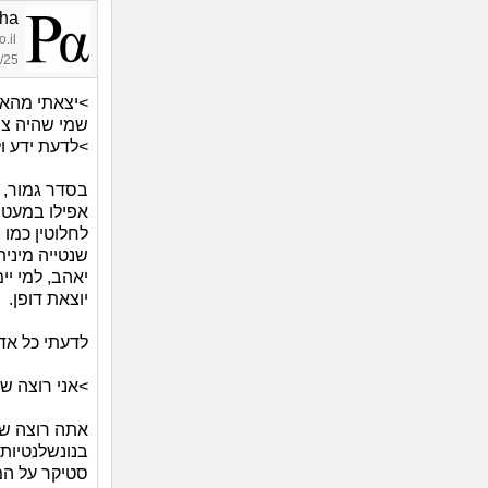
pha
.il
04:27
שמי שהיה צר
>לדעת ידע ול
בסדר גמור, כ
אפילו במעט מ
לחלוטין כמו 
שנטייה מיני
יאהב, למי יי
יוצאת דופן.
לדעתי כל אדם
>אני רוצה שי
אתה רוצה שי
בנונשלנטיות
סטיקר על המ