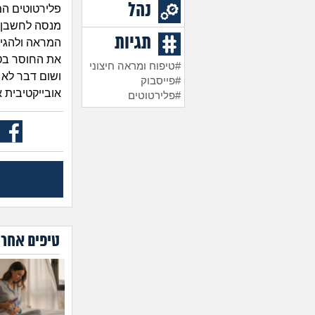
נהל
פלירטוטים המו
מנסה לחשבן 
תגיות
המראה ולהגיע
את החוסר בטחו
#טיפוח ומראה חיצוני
ושום דבר לא 
#פייסבוק
אובייקטיבית 
#פלירטוטים
טיפים אחרו