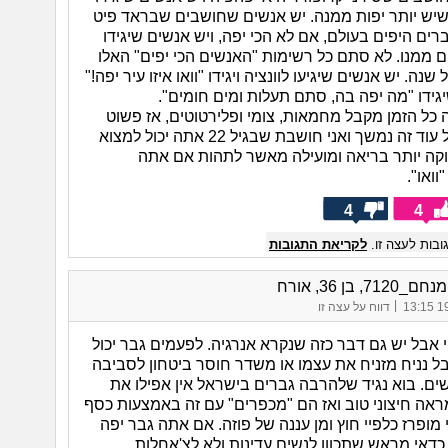
שיש יותר יפות ממנה. יש אנשים שחושבים שבראד פיט
ים היפים בעולם, אם לא הכי יפה, ויש אנשים שיגידו
ם ממנו. לא סתם כל רשימות "האנשים הכי יפים" האלו
נה. יש אנשים שיגיעו לוונציה ויגידו "וואו איזו עיר יפה!"
גידו "מה יפה בה, סתם תעלות ומים חומים".
כל הזמן מקבל מחמאות, צומי ופלירטוטים, אז פשוט
תהנה מזה כל עוד זה נמשך ואני חושבת שבגיל 22 אתה יכול למצוא
ה יותר בריאה ומועילה מאשר לתהות אם אתה
וואו".
4
4
בות לעצה זו.
לקריאת התגובות
71, בן 36, אורח
|
19/
דווח על עצה זו
 אבל יש גם דבר כזה שנקרא אנרגיה. לפעמים גבר יכול
בל נניח מזניח את עצמו או משדר חוסר ביטחון לסביבה
שים. בוא נגיד שלהרבה גברים בישראל אין אפילו את
אה חיצוני טוב ואז הם "מכפרים" עם זה באמצעות כסף
 מופרז כלפיי חוץ ומן עננה של פוזה. אם אתה גבר יפה
כדאי מראש שתכוון לנשים עדינות ולא לצ'אחלות.