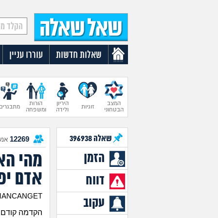
שאלות חדשות
עוררו עניין
המצב
היריון
הורות
זוגיות
מתבגרים
הבטחוני
ולידה
ומשפחה
שאלה
396938
12269
אנש
מהי הא
הזמן
אדם יפ
דווח
STAMANCANGET
עקוב
הקדמה קודם א