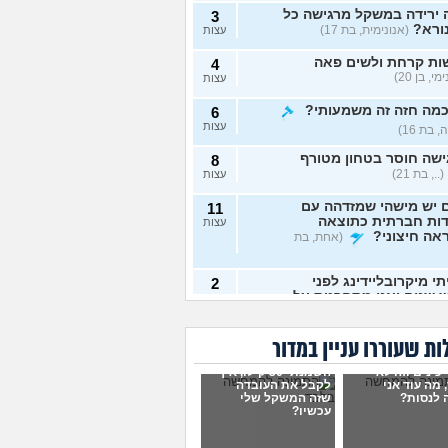
 ירידה במשקל מרגישה כל
3
ורא?
(אנונימית, בת 17)
עצות
ות קרחת ולשים פאה
4
י, בן 20)
עצות
כמה חזה זה משמעותי?
6
עצות
 בת 16)
שה חוסר בטחון מטורף
8
(.., בת 21)
עצות
 יש מישהי שמזדהה עם
11
דות חברתית כתוצאה
עצות
אה חיצוני?
(אחת, בת
י מיקרובליידינג לפני
2
 שנים ואני מתחרטת על
עצות
נונימית, בת 23)
לדעת אם אני בחורה יפה?
5
ת שעוררו עניין במדור
שכת כלפי חוץ?
עצות
 כינים וזה לא
סיקהלחשוב, בת 21)
השמנתי 30 קילו, איך
 מה עוד אני
לקבל את העובדה
אימוני כח יעילים יותר
 לנסות?
שזה המשקל שלי
6
עכשיו?
רדה מהירה במשקל גוף?
עצות
, בת 19)