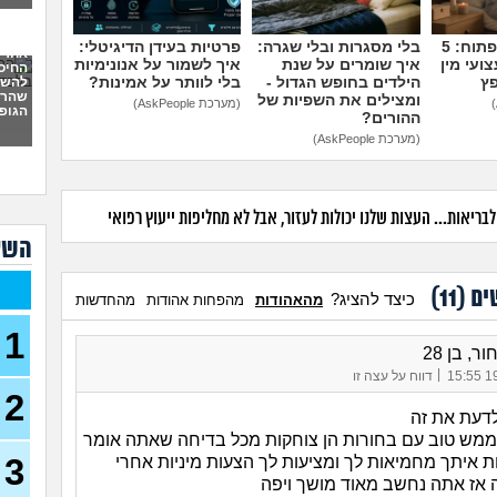
יש 
מי 
בן 24)
מדברים על זה פתוח: 5
בלי מסגרות ובלי שגרה:
פרטיות בעידן הדיגיטלי:
אחרי
ועי מין
איך שומרים על שנת
איך לשמור על אנונימיות
פריצ
החיס
פץ
הילדים בחופש הגדול -
בלי לוותר על אמינות?
להשמי
26)
שהרס
ומצילים את השפיות של
(מערכת AskPeople)
הגופנ
ההורים?
איך 
עצמ
(מערכת AskPeople)
יש ל
לשנה
(אנונ
ריאות... העצות שלנו יכולות לעזור, אבל לא מחליפות ייעוץ רפואי
הן ל
השא
(אריה, 
איך 
ים (
11
)
כיצד להציג?
מהאהודות
מהפחות אהודות
מהחדשות
המש
1
בעלי
ר, בן 28
על ר
|
19/
דווח על עצה זו
בת 32)
2
מהי 
דעת את זה
לכמ
ממש טוב עם בחורות הן צוחקות מכל בדיחה שאתה אומר
(THEBESTAMANCANGET, בן 22)
3
ת איתך מחמיאות לך ומציעות לך הצעות מיניות אחרי
אני 
 אז אתה נחשב מאוד מושך ויפה
לעשו