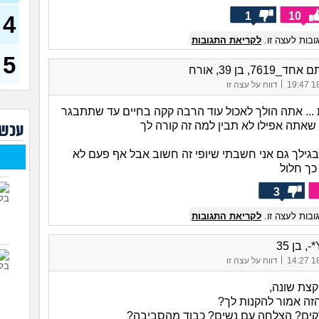
(אנונימ
1
10
4
רופא
הטיפ
בות לעצה זו.
לקריאת התגובות
5
עד כ
7619, בן 39, אורח
באופ
צרי
|
18/
דווח על עצה זו
האם
 ... אתה הולך לאכול עוד הרבה קקה בחיים עד שתתבגר
טובי
 שאתה אפילו לא תבין למה זה קורה לך
עכשי
ואני
בגילך גם אני חשבתי שיופי זה חשוב אבל אף פעם לא
(אליאנ
 כך חלול
צלול
לעש
3
גבר 
בות לעצה זו.
לקריאת התגובות
|
18/
דווח על עצה זו
צת שונה,
זה אמור להקנות לך?
ים? הצלחה עם נשים? כבוד מהסביבה?