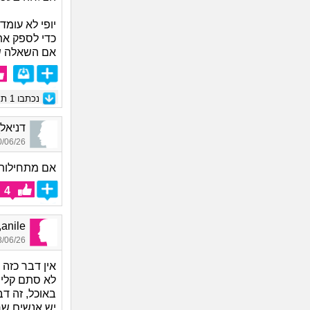
יופי לא עומד
כדי לספק את
אם השאלה של
נכתבו
1
תגו
דניאל_4861, בן 31, 
06/26 15:52
אם מתחילות 
4
anile, בת 40
06/26 21:24
אין דבר כזה א
לא סתם קלישא
באוכל, זה דב
יש אנשים שחו