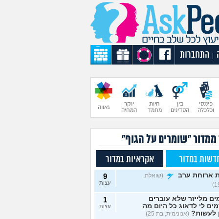
התחברות
|
פיננסי
בין
חיות
יוקר
גאווה
וכלכלה
הסדינים
מחמד
המחיה
 ממדור "שומרים על הגוף"
דשות במדור
אקראיות במדור
 ארוחת ערב
(שואלת,
9
עצות
ם מלייזר שלא עוברים
1
מים לי לדאוג כל היום מה
עצות
 לעשות?
(אנונימית, בת 25)