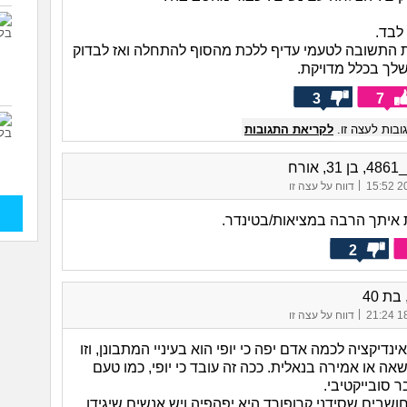
 לבד.
 התשובה לטעמי עדיף ללכת מהסוף להתחלה ואז לבדוק
ך בכלל מדויקת.
3
7
בות לעצה זו.
לקריאת התגובות
אורח
|
20/
דווח על עצה זו
איתך הרבה במציאות/בטינדר.
2
|
18/
דווח על עצה זו
ינדיקציה לכמה אדם יפה כי יופי הוא בעיניי המתבונן, וזו
ה או אמירה בנאלית. ככה זה עובד כי יופי, כמו טעם
ר סובייקטיבי.
שבים שסידני קרופורד היא יפהפיה ויש אנשים שיגידו