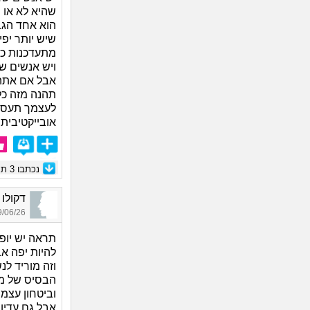
שהיא לא או 
הוא אחד הגבר
שיש יותר יפי
מתעדכנות כל ש
ויש אנשים שי
אבל אם אתה 
לעצמך תעסוק
אובייקטיבית "
נכתבו
3
תגו
דקולו מנחם_20
06/26 13:15
תראה יש יופי
להיות יפה א
וזה מוריד לנ
הבסיס של מר
וביטחון עצמי
אבל גם עדין 