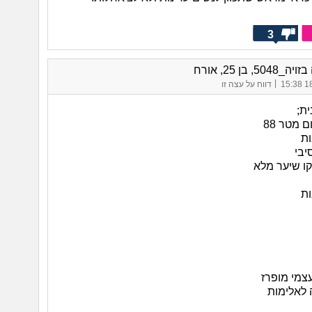
3
50, בן 25, אורח
|
18/
דווח על עצה זו
ית;
ם מטר 88
ת
יבי
קו שיער מלא
ת
צמי מופרז
 לאלימות