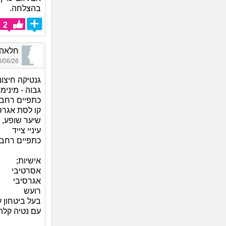
בהצלחה.
2
חלאה בזויה_48
06/26 15:38
גנטיקה חיצונ
גבוה - מינימו
כתפיים רחבו
קו לסת אגרס
שיער שופע, 
עיניי צייד
כתפיים רחבו
אישיות;
אסרטיבי
אגרסיבי
רועש
בעל ביטחון ע
עם נטיה קלה