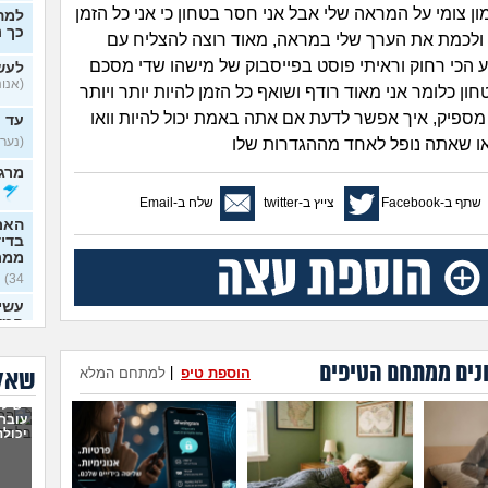
ן צומי על המראה שלי אבל אני חסר בטחון כי אני כל הזמן
למה
כך נ
ולכמת את הערך שלי במראה, מאוד רוצה להצליח עם
 הכי רחוק וראיתי פוסט בפייסבוק של מישהו שדי מסכם
לעש
(אנונימ
ן כלומר אני מאוד רודף ושואף כל הזמן להיות יותר ויותר
מספיק, איך אפשר לדעת אם אתה באמת יכול להיות וואו
עד 
(נערה,
או שאתה נופל לאחד מההגדרות שלו
מרגי
שתף ב-Facebook
צייץ ב-twitter
שלח ב-Email
האם
בדי
ממר
34)
עשית
חמש
זה
(א
נים ממתחם הטיפים
איך 
הוספת טיפ
|
למתחם המלא
שאלו
/ מו
יש לי
(לאמפ
עובר,
האם 
יכולה
להו
(שואלת