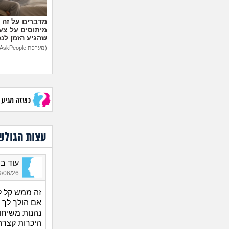
מיתוסים על צעצ
שהגיע הזמן לנ
(מערכת AskPeople)
כשזה מגיע לב
עצות הגולש
עוד בחו
06/26 15:55
זה ממש קל ל
אם הולך לך 
נהנות משיחו
היכרות קצרה