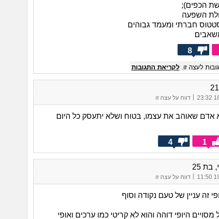
שת הכפים);
כולת השפעה
סטטוס חברתי ומעמד גבוהים
משאבים
8
בות לעצה זו.
לקריאת התגובות
|
18/
דווח על עצה זו
 אדם שאוהב את עצמו, בטוח ושלא יתעסק כל היום
4
1
 בת 25
|
19/
דווח על עצה זו
פי זה עניין של טעם נקודה וסוף
 מסויים היופי דוהה והוא לא קריטי כמו ערכים ואופי