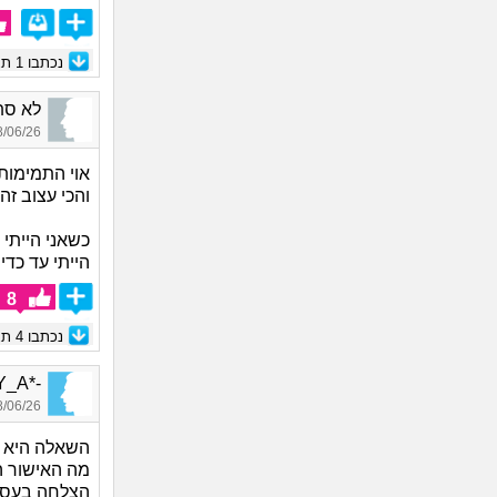
נכתבו
1
תגו
לא סתם אחד_
06/26 19:47
אוי התמימות
והכי עצוב זה
כשאני הייתי 
הייתי עד כדי
8
נכתבו
4
תגו
-*Y_A*-, בן 35
06/26 14:27
השאלה היא ק
מה האישור ה
הצלחה בעסק