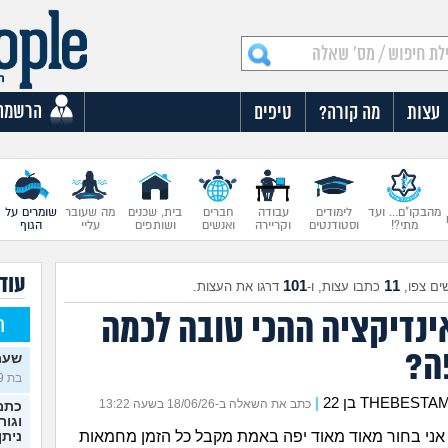
הרשמה
עצות
מה קורה?
טיפים
מהבקו"ם... ועד
לימודים
עבודה
חברים
בית, שכנים
מה שעובר
שומרים על
מתי?!
וסטודנטים
וקריירה
ואנשים
ושותפים
עליי
הגוף
עוד
101
11
ים צפו,
כתבו עצות, ו-
דרגו את העצות.
ינדיקציה ההכי טובה לכמה
ח
ה?
שעת
בת 19)
THEBE בן 22
|
כתב את השאלה ב-18/06/26 בשעה 13:22
כתמי
וגור
ני בחור מאוד מאוד יפה באמת מקבל כל הזמן מחמאות
ניתן