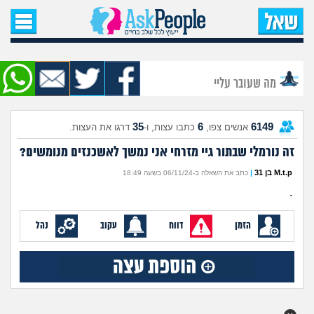
עמוד הבית
שאל שאלה
מה שעובר עליי
שאלות חדשות
35
6
6149
אנשים צפו,
כתבו עצות, ו-
דרגו את העצות.
שאלות שעוררו עניין
זה נורמלי שבתור גיי מזרחי אני נמשך לאשכנזים מנומשים?
עצות חדשות
M.t.p בן 31
|
כתב את השאלה ב-06/11/24 בשעה 18:49
.
מה קורה כאן?
הזמן
דווח
עקוב
נהל
מתחם הטיפים
מדורים