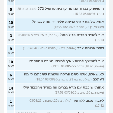
ב-05/08/26 15:42)
עצות
מאבד את הרעב בחיים שלי
3
חימושניק בגדוד הנדסה קרבית פרופיל 72?
(מוהנדס, בן 20,
0
ורוצה לחזור לזה!
(זלדוס, בן 22)
עצות
כתב ב-05/08/26 15:33)
עצות
בודדה מאוד בלי חברים כבר 5
5
אמא של בת זוגתי הרימה עליה יד, מה לעשות?
שנים ולא יודעת איפה להכיר
10
עצות
(עדן, בת 23)
(אנונימי, בן 22, כתב ב-05/08/26 15:22)
עצות
עוד שאלות חדשות במדור
איך להכיר חברים בגיל הזה?
(אנונימי, בן 25, כתב ב-05/08/26
3
15:13)
עצות
שעת ארוחת ערב
(שואלת, בת 19, כתבה ב-04/08/26 13:14)
9
עצות
איך להמשיך לחיות? איך למצוא מטרה מספקת?
10
(מישהי, בת 16, כתבה ב-04/08/26 13:05)
עצות
לא שאלה, אלא סתם פריקה ואשמח שתכתבו לי מה
6
דעתכם
(נפוליטנה, בת 23, כתבה ב-03/08/26 18:04)
עצות
אחותי שוכבת עם מלא גברים וזה מוריד מהכבוד שלי
14
(מישהו, בן 20, כתב ב-03/08/26 17:53)
עצות
לעבור מגוב ללוחמה
(קולית, בת 20, כתבה ב-03/08/26
1
17:42)
עצות