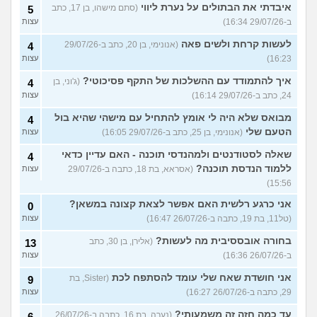
איבדתי את הבתולים על נערת ליווי
(סתם מישהו, בן 17, כתב
5
ב-29/07/26 16:34)
עצות
לעשות קרחת ולשים פאה
(אנונימי, בן 20, כתב ב-29/07/26
4
16:23)
עצות
איך להתמודד עם ההשלכות של התקף פסיכוטי?
(ג'וני, בן
4
24, כתב ב-29/07/26 16:14)
עצות
מבואס שלא היה לי אומץ להתחיל עם מישהי שהיא בול
4
הטעם שלי
(אנונימי, בן 25, כתב ב-29/07/26 16:05)
עצות
שאלה לסטודנטים ולמהנדסי תוכנה - האם עדיין כדאי
4
ללמוד הנדסת תוכנה?
(אסראא, בת 18, כתבה ב-29/07/26
עצות
15:56)
אני כרגע רלשית האם אפשר לצאת קצונה במשאן?
0
(טל11, בת 19, כתבה ב-26/07/26 16:47)
עצות
בחורה אובססיבית מה לעשות?
(אלירן, בן 30, כתב
13
ב-26/07/26 16:36)
עצות
אני חושדת שאח שלי עומד להסתפח לכת
(Sister, בת
9
29, כתבה ב-26/07/26 16:27)
עצות
עד כמה חזה זה משמעותי?
(נערה, בת 16, כתבה ב-26/07/26
6