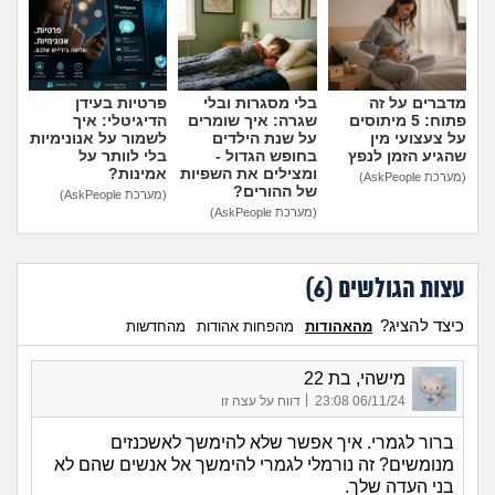
מה שעובר עליי
שומרים על הגוף
מדברים על זה
בלי מסגרות ובלי
פרטיות בעידן
פתוח: 5 מיתוסים
שגרה: איך שומרים
הדיגיטלי: איך
פיננסי וכלכלה
על צעצועי מין
על שנת הילדים
לשמור על אנונימיות
שהגיע הזמן לנפץ
בחופש הגדול -
בלי לוותר על
ומצילים את השפיות
אמינות?
בין הסדינים
(מערכת AskPeople)
של ההורים?
(מערכת AskPeople)
(מערכת AskPeople)
חיות מחמד
עצות הגולשים (
6
)
יוקר המחיה
כיצד להציג?
מהאהודות
מהפחות אהודות
מהחדשות
גאווה
מישהי, בת 22
|
06/11/24 23:08
דווח על עצה זו
ברור לגמרי. איך אפשר שלא להימשך לאשכנזים
מנומשים? זה נורמלי לגמרי להימשך אל אנשים שהם לא
בני העדה שלך.