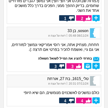
(למרות שבתכלס אני חצי חצי) אני נמשך לגברים מזרחיים
שחומים, בדיוק ההפך ממני, הפכים בדרך כלל מושכים
אחד את השני.
1
2
soson, בן 33
|
08/11/24 05:48
דווח על עצה זו
חחחח, מצחיק אתה, אני רוסי אמריקאי ונמשך למזרחים,
אני גם גיי, ואשמח להכיר בפרטי אם תרצה :).
בחרתי להציג את המייל לשואל השאלה
3
3
טלי_1615, בת 27, אורחת
|
07/11/24 20:31
דווח על עצה זו
כולם נמשכים לאשכנזים מנומשים, הם שיא היופי
4
4