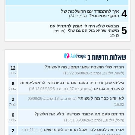
אני באמת שונא לקום כל יום
עצות
לעבוד
(אזרח, בן 20)
4
איך להתמודד עם ההשלכות של
נקלעתי לעימות פיזי
(דורון,
9
התקף פסיכוטי?
(ג'וני, בן 24)
עצות
בן 41)
מבואס שלא היה לי אומץ להתחיל עם
5
נזכר במעשים מביכים מתקופה
6
מישהי שהיא בול הטעם שלי
(אנונימי,
רעה
(אף_אחד, בן 29)
עצות
בן 25)
העבודה הפכה להיות אובססיה,
4
כאשר אני לא עובד או מרוויח
עצות
כסף יש מעלי שד אשמה
שאלות חדשות ב
(אנונימי, בן 25)
הרס עצמי בזוגיות
(ט אנונימית,
5
חברה שלי חושבת שאני קמצן, מה לעשות?
12
בת 23)
עצות
(ליאור, גיל: 23, נכתב ב-05/08/26 16:22)
עצות
עדיין מוצצת אצבע כהרגעה,
7
גיליתי שבן זוגי היה בעבר עם טרנסיות והיו לו אפליקציות
מה ניתן לעשות?
6
(נרקיס, בת
עצות
להיכרויות גברים
(שושנה, בת 37, כתבה ב-05/08/26 16:13)
עצות
30)
מסדר את ארון הילדות בבית
5
לא יודע כבר מה לעשות?
(בן אדם, בן 18, כתב ב-05/08/26
2
ההורים ומוצף בזכרונות. איך
עצות
16:02)
עצות
להתמודד?
(כבר גדול, בן 35)
איך מפסיקים לפחד מזה שהזמן
תהיתם פעם מה הכוונה שמישהו בלע את הלשון?
9
6
עובר?
(אליזבת, בת 24)
עצות
(מיכל, גיל: 18, נכתב ב-05/08/26 15:51)
עצות
עם מי אנשים מתייעצים כל
5
אני רוצה לטוס לבד אבל ההורים לא מרשים
(כ, בן 21, כתב
2
הזמן?
(פפרוני, בן 25)
עצות