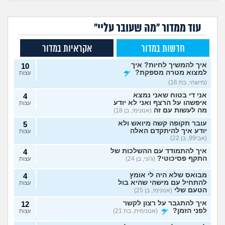
עוד ממדור "מה שעובר עליי"
חדשות במדור
אקראיות במדור
איך להמשיך לחיות? איך
10
למצוא מטרה מספקת?
עצות
(מישהי, בת 16)
אני די בטוח שאני נמצא
4
איפשהו על הרצף ואני לא יודע
עצות
מה לעשות עם זה
(אנונימי, בן 18)
עובר תקופה קשה מיואש ולא
5
יודע איך להיתקדם האלה
עצות
(אבי99, בן 22)
איך להתמודד עם ההשלכות של
4
התקף פסיכוטי?
(ג'וני, בן 24)
עצות
מבואס שלא היה לי אומץ
4
להתחיל עם מישהי שהיא בול
עצות
הטעם שלי
(אנונימי, בן 25)
איך להתגבר על רצון לקשר
12
לפני הזמן?
(אנונימית, בת 21)
עצות