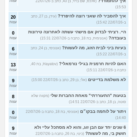
איך להתמודד?
(אלכס, שם בדוי, בן 40, כתב ב-22/07/26
עצות
15:53)
איך להסביר לה שאני רוצה להיפרד?
(עידן, בן 27, כתב
20
ב-22/07/26 15:42)
עצות
היי. רציתי לבדוק אם מישהי עשתה לאחרונה טירונות
0
בעובדה?
(אנונימית, בת 18, כתבה ב-22/07/26 15:31)
עצות
בעיות ביני לבית הזוג, מה לעשות?
(אנונימי, בן 24, כתב
6
ב-22/07/26 15:22)
עצות
האם להיות חרמנית בגילי נורמאלי?
(Hayatov, בת 40,
13
כתבה ב-22/07/26 15:11)
עצות
לא משלמת בדייטים
(אלי, בן 29, כתב ב-22/07/26 15:00)
9
עצות
בטעות "התעוררתי" מאחת החברות שלי
(מקווה שלא
8
סוטה, בן 18, כתב ב-22/07/26 14:51)
עצות
ויתור על לוחמה בבקו״ם
(אנונימי, בת 18, כתבה ב-22/07/26
0
14:40)
עצות
6 שנים יחד עם הבן זוג, והוא לא מסתכל עליי ולא
9
חושק בי, מה לעשות?
(כינוי, בת 26, כתבה ב-22/07/26
עצות