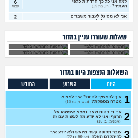
למה אני כל כך חרדתית כלפי
6
העתיד?
(ירין, בת 19)
עצות
אני לא מסוגל לעבור משברים
2
מתמשכים בלי להתפרץ
עצות
הגיוני שפסיכיאטר
מה קורה אם עוברים
(Supervegeta, בן 29)
מתנהג ככה?
עם נר דלוק מול מראה
גיליתי שאני סובל מ
למי אפשר לפנות כדי
בלילה?
בעלי חסר רגשות באופן מדאיג
OCD, איך להתמודד
להפסיק מפגעי רעש
13
שאלות שעוררו עניין במדור
עם הדיכאון?
במדינת ישראל? אבל
(אנונימית, בת 33)
עצות
באמת?
מרגיש תקוע בחיים, איך
2
להתמודד?
(zak, בן 25)
עצות
מה עושים עם החיים עכשיו?
4
(אנוני, בת 18)
עצות
השאלות הנצפות ה
יום
במדור
איך לספר לבן זוג שלי על
5
תקיפה מינית?
(מבולבלת, בת 27)
עצות
היום
השבוע
החודש
אני כבר לא נער. והזמן טס
2
1
למה אני לא מקבל את זה שאני
איך להמשיך לחיות? איך למצוא
עצות
כבר לא ילד יותר?
מטרה מספקת?
(היו זמנים
(מישהי, בת 16)
בהוליווד, בן 27)
אני די בטוח שאני נמצא איפשהו על
2
חושב להתאשפז *שוב* מרצון,
7
הרצף ואני לא יודע מה לעשות עם זה
או לשכב באמצע הרחוב
עצות
(אנונימי, בן 18)
(asdasd, בן 30)
3
עובר תקופה קשה מיואש ולא יודע איך
מה לדעתכם אני צריך לעשות?
8
להיתקדם האלה
(אבי99, בן 22)