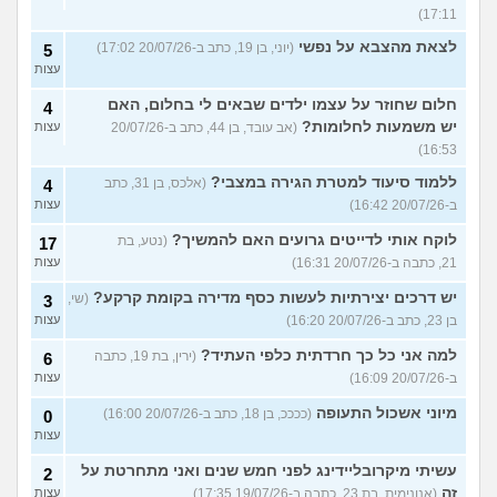
17:11)
לצאת מהצבא על נפשי
(יוני, בן 19, כתב ב-20/07/26 17:02)
5
עצות
חלום שחוזר על עצמו ילדים שבאים לי בחלום, האם
4
יש משמעות לחלומות?
(אב עובד, בן 44, כתב ב-20/07/26
עצות
16:53)
ללמוד סיעוד למטרת הגירה במצבי?
(אלכס, בן 31, כתב
4
ב-20/07/26 16:42)
עצות
לוקח אותי לדייטים גרועים האם להמשיך?
(נטע, בת
17
21, כתבה ב-20/07/26 16:31)
עצות
יש דרכים יצירתיות לעשות כסף מדירה בקומת קרקע?
(שי,
3
בן 23, כתב ב-20/07/26 16:20)
עצות
למה אני כל כך חרדתית כלפי העתיד?
(ירין, בת 19, כתבה
6
ב-20/07/26 16:09)
עצות
מיוני אשכול התעופה
(ככככ, בן 18, כתב ב-20/07/26 16:00)
0
עצות
עשיתי מיקרובליידינג לפני חמש שנים ואני מתחרטת על
2
זה
(אנונימית, בת 23, כתבה ב-19/07/26 17:35)
עצות