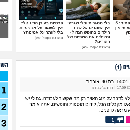
סוצי
(סטודנ
אני 
האם 
עצמ
את ה
מדברים על זה פתוח: 5
בלי מסגרות ובלי שגרה:
פרטיות בעידן הדיגיטלי:
ועי מין
איך שומרים על שנת
איך לשמור על אנונימיות
עבוד
פץ
הילדים בחופש הגדול -
בלי לוותר על אמינות?
תורי
ומצילים את השפיות של
(מערכת AskPeople)
23)
ההורים?
מכינ
(מערכת AskPeople)
עבוד
השא
תורי
ים (
1
)
22)
בת 26 מרגישה אבודה
26)
אורחת
1
|
31/
דווח על עצה זו
קרי
(מתעני
, לא לדבר על מזג האויר רק מה שקשור לעבודה. גם לי יש
2
מחפ
אלו מקבלים הכל, קידום תוספות וחופשים. אתה אומר
למר
 מראה לו פנים.
לרופ
(מרפא
1
3
במה