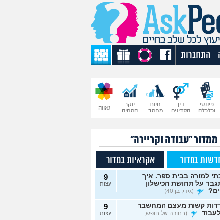
התחברות
|
פיננסי
בין
חיות
יוקר
גאווה
וכלכלה
הסדינים
מחמד
המחיה
ממדור "עבודה וקריירה"
דשות במדור
אקראיות במדור
י למורה בבית ספר. איך
9
גבר על תחושת הכישלון
עצות
ים?
(גידי, בן 40)
דות קשות מעצם המחשבה
9
עבוד
(בחורה של חופש,
עצות