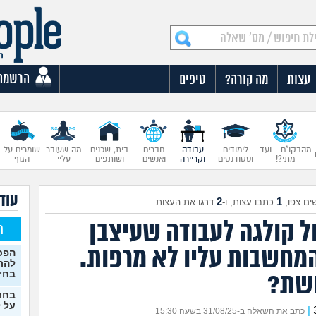
הרשמה
עצות
מה קורה?
טיפים
מהבקו"ם... ועד
לימודים
עבודה
חברים
בית, שכנים
מה שעובר
שומרים על
מתי?!
וסטודנטים
וקריירה
ואנשים
ושותפים
עליי
הגוף
עוד 
2
1
ים צפו,
כתבו עצות, ו-
דרגו את העצות.
ל קולגה לעבודה שעיצבן
ח
המחשבות עליו לא מרפות.
הפכת
להת
בחי
שת?
בחר
על ל
|
כתב את השאלה ב-31/08/25 בשעה 15:30