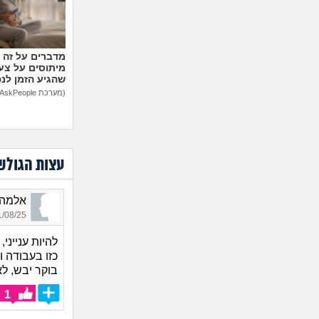
מיתוסים על צעצ
שהגיע הזמן לנ
(מערכת AskPeople)
עצות הגולש
אלמה_1402, בת 90, 
08/25 17:59
להיות ענייני
כזו בעבודה ו
בוקר יבש, לא
1