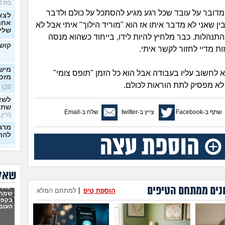
בת 30)
מדובר על עובד שכל רגע מגיע להסתכל על כולם ולדבר
לצא
אחרי
ין שאני לא מדבר איתו אז הוא "מוריד הילוך" איתי אבל לא
שלי
תנהלות. כבר מלחיץ להיות לידו, בייחוד כשהוא מנסה
קושי
ת מדיי לחזור לקשר איתי.
מישה
 לחשוב עליו בעבודה אבל הוא כל הזמן "תופס צומי"
מזכ
 לא מפסיק לתת הוראות לכולם.
20)
לשא
שתי
שתף ב-Facebook
צייץ ב-twitter
שלח ב-Email
(ירין, 
מרגי
להת
איך
כפות
בלי 
שאלו
20)
יכולי
נים ממתחם הטיפים
ניסי
הוספת טיפ
|
למתחם המלא
שמתי
לעב
בקפה
מרגי
העוב
22)
הכש