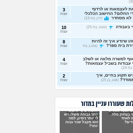
ת לעצמאות או לרדוף
3
 החלום? החישוב הכלכלי
עצות
 לא מסתדר
(ירין, בת 19)
 בעבודה
(נועה, בת 25)
10
עצות
ו שיודע איך זה להיות
8
ירת בית ספר?
(Lola, בת
עצות
וף למשרה מלאה או לשלב
4
 עבודות בשביל עצמאות?
עצות
בת 19)
ש תקוע בחיים, איך
2
מודד?
(zak, בן 25)
עצות
 לעשות כסף מתמונות של
7
 רגליים בצורה אנונימית
עצות
שיגלו אותי?
(אליס, בת
ת שעוררו עניין במדור
ם לפטר אותי כי
הגשתי ציפיית שכר
תי כמעט הכול בקשר
4
 בצחוק מלח
יותר גבוהה משלו ויש
ודה סלאש לימודים
עצות
 לאחד
לי יותר ניסיון, למה
שה שאין עתיד
(אנונימית, בת
דים?
הוא מקבל שכר גבוה
יותר?
רה מעשית לעבודה