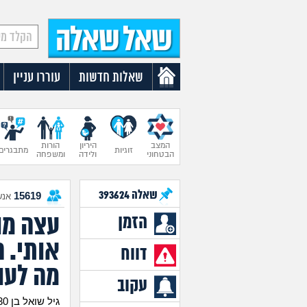
שאלות חדשות
עוררו עניין
המצב
היריון
הורות
זוגיות
מתבגרים
הבטחוני
ולידה
ומשפחה
שאלה
393624
15619
אנש
עצה מו
הזמן
אותי. 
דווח
מה לעו
עקוב
גיל שואל בן 30