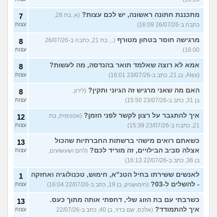
מתכננת חתונה ראשונה, יש לכם עצות?
(א, בת 28,
7
כתבה ב-26/07/26 16:09)
עצות
מרגישה חוסר בטחון מטורף
(.., בת 21, כתבה ב-26/07/26
8
16:00)
עצות
אמא לא רוצה שאלמד תואר בהנדסה, מה לעשות?
8
(Alex, בן 21, כתב ב-23/07/26 16:01)
עצות
האם מה שאני מרגיש זה הגיוני ותקין?
(לירון,
8
בן 31, כתב ב-23/07/26 15:50)
עצות
איך להתגבר על רצון לקשר לפני הזמן?
(אנונימית, בת
12
21, כתבה ב-23/07/26 15:39)
עצות
כשאתם רואים מישהי ברשתות החברתיות שהכול
13
אצלה סביב הבילויים, זה מוריד לכם?
(לחם ושעשועים,
עצות
בן 36, כתב ב-22/07/26 16:13)
לאנשים ששירתו בחיל הטנ"א, חימוש, טכנולוגיה ואחזקה
1
- להשלים ל-03?
(חימושניק, בן 19, כתב ב-22/07/26 16:04)
עצות
כשרבתי עם בת הזוג שלי, דחפתי אותה מתוך כעס.
13
איך להתמודד?
(אלכס, שם בדוי, בן 40, כתב ב-22/07/26
עצות