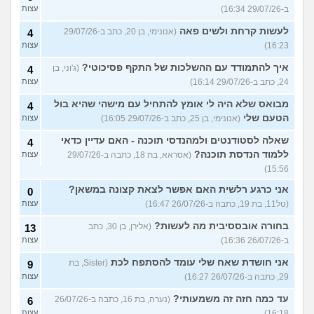
ב-29/07/26 16:34)
עצות
לעשות קרחת ולשים פאה
(אנונימי, בן 20, כתב ב-29/07/26
4
16:23)
עצות
איך להתמודד עם ההשלכות של התקף פסיכוטי?
(ג'וני, בן
4
24, כתב ב-29/07/26 16:14)
עצות
מבואס שלא היה לי אומץ להתחיל עם מישהי שהיא בול
4
הטעם שלי
(אנונימי, בן 25, כתב ב-29/07/26 16:05)
עצות
שאלה לסטודנטים ולמהנדסי תוכנה - האם עדיין כדאי
4
ללמוד הנדסת תוכנה?
(אסראא, בת 18, כתבה ב-29/07/26
עצות
15:56)
אני כרגע רלשית האם אפשר לצאת קצונה במשאן?
0
(טל11, בת 19, כתבה ב-26/07/26 16:47)
עצות
בחורה אובססיבית מה לעשות?
(אלירן, בן 30, כתב
13
ב-26/07/26 16:36)
עצות
אני חושדת שאח שלי עומד להסתפח לכת
(Sister, בת
9
29, כתבה ב-26/07/26 16:27)
עצות
עד כמה חזה זה משמעותי?
(נערה, בת 16, כתבה ב-26/07/26
6
16:18)
עצות