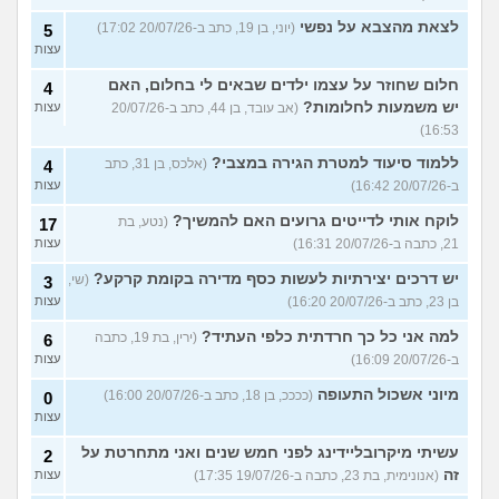
לצאת מהצבא על נפשי
(יוני, בן 19, כתב ב-20/07/26 17:02)
5
עצות
חלום שחוזר על עצמו ילדים שבאים לי בחלום, האם
4
יש משמעות לחלומות?
(אב עובד, בן 44, כתב ב-20/07/26
עצות
16:53)
ללמוד סיעוד למטרת הגירה במצבי?
(אלכס, בן 31, כתב
4
ב-20/07/26 16:42)
עצות
לוקח אותי לדייטים גרועים האם להמשיך?
(נטע, בת
17
21, כתבה ב-20/07/26 16:31)
עצות
יש דרכים יצירתיות לעשות כסף מדירה בקומת קרקע?
(שי,
3
בן 23, כתב ב-20/07/26 16:20)
עצות
למה אני כל כך חרדתית כלפי העתיד?
(ירין, בת 19, כתבה
6
ב-20/07/26 16:09)
עצות
מיוני אשכול התעופה
(ככככ, בן 18, כתב ב-20/07/26 16:00)
0
עצות
עשיתי מיקרובליידינג לפני חמש שנים ואני מתחרטת על
2
זה
(אנונימית, בת 23, כתבה ב-19/07/26 17:35)
עצות