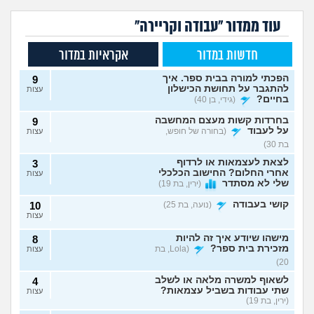
עוד ממדור "עבודה וקריירה"
חדשות במדור
אקראיות במדור
הפכתי למורה בבית ספר. איך
9
להתגבר על תחושת הכישלון
עצות
בחיים?
(גידי, בן 40)
בחרדות קשות מעצם המחשבה
9
על לעבוד
(בחורה של חופש,
עצות
בת 30)
לצאת לעצמאות או לרדוף
3
אחרי החלום? החישוב הכלכלי
עצות
שלי לא מסתדר
(ירין, בת 19)
קושי בעבודה
(נועה, בת 25)
10
עצות
מישהו שיודע איך זה להיות
8
מזכירת בית ספר?
(Lola, בת
עצות
20)
לשאוף למשרה מלאה או לשלב
4
שתי עבודות בשביל עצמאות?
עצות
(ירין, בת 19)