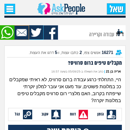
עמוד הבית
שאל שאלה
עבודה וקריירה
שאלות חדשות
5
2
16271
אנשים צפו,
כתבו עצות, ו-
דרגו את העצות.
שאלות שעוררו עניין
מקבלים טיפים ברום סרוויס?
עצות חדשות
אריה בן 21
|
כתב את השאלה ב-05/09/25 בשעה 16:57
היי, התחלתי כרגע עבודה ברום סרוויס, לא ראיתי שמקבלים
מה קורה כאן?
ככ במלונות פשוטים, עוד מעט אני עובר למלון יוקרתי
שייפתח בקרוב, האם מלצרי רום סרוויס מקבלים טיפים
מתחם הטיפים
במלונות יוקרה?
הזמן
דווח
עקוב
נהל
מדורים