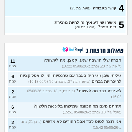
בת 26 מרגישה אבודה
4
(לי, בת
4
קושי בעבודה
(נועה, בת 25)
26)
עצות
קריירה בנקאית המלצות?
3
5
מישהו שיודע איך זה להיות מזכירת
(מתעניינת, בת 25)
עצות
בית ספר?
(Lola, בת 20)
מחפשת המלצה על תוכנה
3
למרפאה או מערכת מומלצת
עצות
לרופאים. מה הכי טוב היום?
(מרפאת ט.ט, בת 40)
שאלות חדשות ב
במה לעבוד?
(אנונימי, בן 17)
3
עצות
חברה שלי חושבת שאני קמצן, מה לעשות?
11
(ליאור, גיל: 23, נכתב ב-05/08/26 16:22)
עצות
שחוק עד דמעות מעבודה
3
זמנית: האם לחתום אבטלה
עצות
גיליתי שבן זוגי היה בעבר עם טרנסיות והיו לו אפליקציות
6
ולהשקיע בהייטק או למצוא
עבודה אחרת?
להיכרויות גברים
(שושנה, בת 37, כתבה ב-05/08/26 16:13)
עצות
(סטודנט, בן 22)
לא יודע כבר מה לעשות?
(בן אדם, בן 18, כתב ב-05/08/26
2
איך מוצאים עבודה בעיר שלי?
5
16:02)
עצות
(אסי, בן 38)
עצות
תהיתם פעם מה הכוונה שמישהו בלע את הלשון?
6
האם כדאי עגלות באמריקה/
3
(מיכל, גיל: 18, נכתב ב-05/08/26 15:51)
עצות
קוסמטיקה?
(אנגל, בת 22)
עצות
אני רוצה לטוס לבד אבל ההורים לא מרשים
(כ, בן 21, כתב
2
מסיימת תואר במדמח ולא
3
יודעת לאן להמשיך מפה
(נועם,
עצות
ב-05/08/26 15:42)
עצות
בת 23)