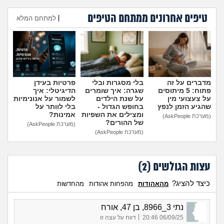
מה שעובר עליי
טיפים אחרונים ממתחם הטיפים
|
למתחם המלא
שומרים על הגוף
הוספת טיפ
פיננסי וכלכלה
בין הסדינים
מדברים על זה
בלי מסגרות ובלי
פרטיות בעידן
פתוח: 5 מיתוסים
שגרה: איך שומרים
הדיגיטלי: איך
על צעצועי מין
על שנת הילדים
לשמור על אנונימיות
חיות מחמד
שהגיע הזמן לנפץ
בחופש הגדול -
בלי לוותר על
ומצילים את השפיות
אמינות?
(מערכת AskPeople)
של ההורים?
(מערכת AskPeople)
יוקר המחיה
(מערכת AskPeople)
גאווה
עצות הגולשים (
2
)
כיצד להציג?
מהאהודות
מהפחות אהודות
מהחדשות
נתי 3_8966, בן 47, אורח
|
06/09/25 20:46
דווח על עצה זו