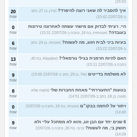
15:53)
איך להסביר לה שאני רוצה להיפרד?
(עידן, בן 27, כתב
20
ב-22/07/26 15:42)
עצות
היי. רציתי לבדוק אם מישהי עשתה לאחרונה טירונות
0
בעובדה?
(אנונימית, בת 18, כתבה ב-22/07/26 15:31)
עצות
בעיות ביני לבית הזוג, מה לעשות?
(אנונימי, בן 24, כתב
6
ב-22/07/26 15:22)
עצות
האם להיות חרמנית בגילי נורמאלי?
(Hayatov, בת 40,
13
כתבה ב-22/07/26 15:11)
עצות
לא משלמת בדייטים
(אלי, בן 29, כתב ב-22/07/26 15:00)
9
עצות
בטעות "התעוררתי" מאחת החברות שלי
(מקווה שלא
8
סוטה, בן 18, כתב ב-22/07/26 14:51)
עצות
ויתור על לוחמה בבקו״ם
(אנונימי, בת 18, כתבה ב-22/07/26
0
14:40)
עצות
6 שנים יחד עם הבן זוג, והוא לא מסתכל עליי ולא
9
חושק בי, מה לעשות?
(כינוי, בת 26, כתבה ב-22/07/26
עצות
14:29)