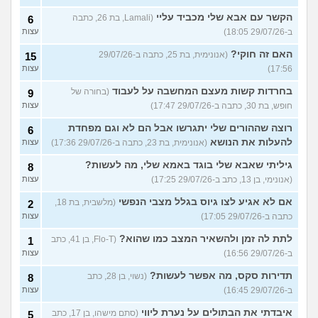
הקשר עם אבא שלי מכביד עליי
(Lamali, בת 26, כתבה
6
ב-29/07/26 18:05)
עצות
האם זה חוקי?
(אנונימית, בת 25, כתבה ב-29/07/26
15
17:56)
עצות
בחרדות קשות מעצם המחשבה על לעבוד
(בחורה של
9
חופש, בת 30, כתבה ב-29/07/26 17:47)
עצות
רוצה שההורים שלי יתגרשו אבל הם לא וגם מפחדת
6
להעלות את הנושא
(אנונימית, בת 23, כתבה ב-29/07/26 17:36)
עצות
גיליתי שאבא שלי בוגד באמא שלי, מה לעשות?
8
(אנונימי, בן 13, כתב ב-29/07/26 17:25)
עצות
אם לא אגיע לצו גיוס בגלל מצבי הנפשי
(מלשבית, בת 18,
2
כתבה ב-29/07/26 17:05)
עצות
לתת לה זמן ולהשאיר המצב כמו שהוא?
(Flo-T, בן 41, כתב
1
ב-29/07/26 16:56)
עצות
תדירות סקס, מה אפשר לעשות?
(נשוי, בן 28, כתב
8
ב-29/07/26 16:45)
עצות
איבדתי את הבתולים על נערת ליווי
(סתם מישהו, בן 17, כתב
5