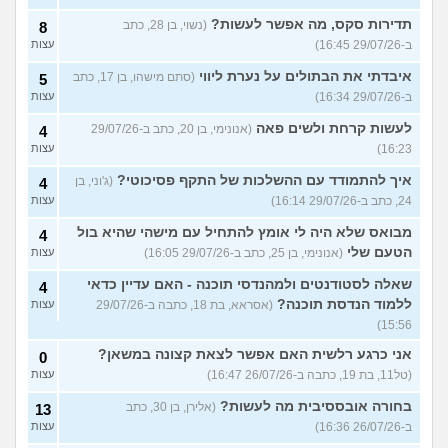
תדירות סקס, מה אפשר לעשות?
(נשוי, בן 28, כתב
8
ב-29/07/26 16:45)
עצות
איבדתי את הבתולים על נערת ליווי
(סתם מישהו, בן 17, כתב
5
ב-29/07/26 16:34)
עצות
לעשות קרחת ולשים פאה
(אנונימי, בן 20, כתב ב-29/07/26
4
16:23)
עצות
איך להתמודד עם ההשלכות של התקף פסיכוטי?
(ג'וני, בן
4
24, כתב ב-29/07/26 16:14)
עצות
מבואס שלא היה לי אומץ להתחיל עם מישהי שהיא בול
4
הטעם שלי
(אנונימי, בן 25, כתב ב-29/07/26 16:05)
עצות
שאלה לסטודנטים ולמהנדסי תוכנה - האם עדיין כדאי
4
ללמוד הנדסת תוכנה?
(אסראא, בת 18, כתבה ב-29/07/26
עצות
15:56)
אני כרגע רלשית האם אפשר לצאת קצונה במשאן?
0
(טל11, בת 19, כתבה ב-26/07/26 16:47)
עצות
בחורה אובססיבית מה לעשות?
(אלירן, בן 30, כתב
13
ב-26/07/26 16:36)
עצות