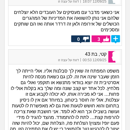
|
12/09/25 18:07
דווח על עצה זו
אני כשאני מדבר עם מעסיקים על העובדים הלא יוצלחים
שלהם אני נותן להשוואה את המדיניות של המהגרים
הכושלים של אירופה ולאן זה דרדר אותה ואז הם שותקים
ומסכימים
0
3
קטי, בת 43
|
12/09/25 00:53
דווח על עצה זו
משפט המפתח זה שאין לך סבלנות אליו. אולי הייתה לך
הזמן שעבר שינה את זה. לכן גם כשאת מנסה להיות
אסרטיבית זה יוצא בוודאי מתנשא או תוקפני ואולי גם
מלחיץ. לכל אחד יש קצב שונה ומה שלך בא בקלות אולי לו
פחות… אני לא מכירה אותו, לא יכולה לקבוע אם זו
עצלנות, אולי זה חוסר ביטחון, במיוחד אם אין לו ניסיון
בתחום והוא חושש לטעות ואת גם לא מאפשרת לו לטעות
ועושה בשבילו וכך הוא לא לומד. אני חושבת שאת צריכה
להרפות קצת… לתת לו להתמודד. מהצד להגיד לו מידי
פעם יופי! ומצוין! הצלחת פה, הצלחת שם, יכול להיות שזה
יעזור לו להרגיש טוב ולהמשיך כי יש לו את התמיכה הזו. מה