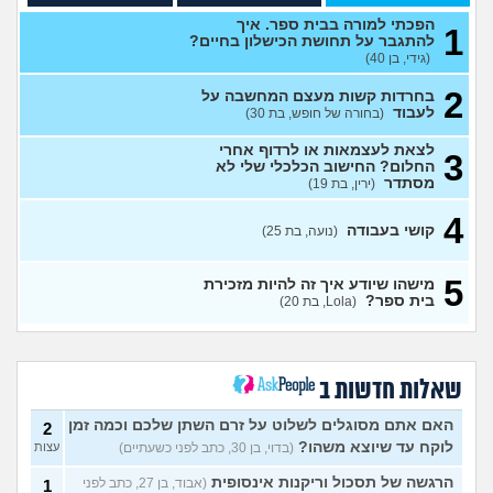
עצמאית?
(מישהי, בת 33)
עצות
הפכתי למורה בבית ספר. איך
1
עבודה בתור מוקדנית לזימון
להתגבר על תחושת הכישלון בחיים?
4
תורים בבלינסון. כדאי?
(גידי, בן 40)
(דוי, בת
עצות
23)
2
בחרדות קשות מעצם המחשבה על
מכינה טכנולוגית להנדסאים
0
לעבוד
(בחורה של חופש, בת 30)
(מילואים, בן 27)
עצות
לצאת לעצמאות או לרדוף אחרי
3
עבודה בתור מוקדנית לזימון
1
החלום? החישוב הכלכלי שלי לא
תורים בבלינסון, כדאי?
(דוי, בת
עצות
מסתדר
(ירין, בת 19)
22)
בת 26 מרגישה אבודה
4
(לי, בת
4
קושי בעבודה
(נועה, בת 25)
26)
עצות
קריירה בנקאית המלצות?
3
5
מישהו שיודע איך זה להיות מזכירת
(מתעניינת, בת 25)
עצות
בית ספר?
(Lola, בת 20)
מחפשת המלצה על תוכנה
3
למרפאה או מערכת מומלצת
עצות
לרופאים. מה הכי טוב היום?
(מרפאת ט.ט, בת 40)
שאלות חדשות ב
במה לעבוד?
(אנונימי, בן 17)
3
עצות
האם אתם מסוגלים לשלוט על זרם השתן שלכם וכמה זמן
2
לוקח עד שיוצא משהו?
(בדוי, בן 30, כתב לפני כשעתיים)
עצות
שחוק עד דמעות מעבודה
3
זמנית: האם לחתום אבטלה
עצות
הרגשה של תסכול וריקנות אינסופית
(אבוד, בן 27, כתב לפני
1
ולהשקיע בהייטק או למצוא