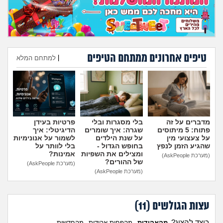
טיפים אחרונים ממתחם הטיפים
|
למתחם המלא
הוספת טיפ
מדברים על זה
בלי מסגרות ובלי
פרטיות בעידן
פתוח: 5 מיתוסים
שגרה: איך שומרים
הדיגיטלי: איך
על צעצועי מין
על שנת הילדים
לשמור על אנונימיות
שהגיע הזמן לנפץ
בחופש הגדול -
בלי לוותר על
ומצילים את השפיות
אמינות?
(מערכת AskPeople)
של ההורים?
(מערכת AskPeople)
(מערכת AskPeople)
עצות הגולשים (
11
)
כיצד להציג?
מהאהודות
מהפחות אהודות
מהחדשות