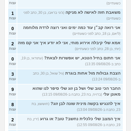
עבודה אחרת?
כשעתיים)
עצות
(סטודנט, בן 22)
משאבת חזה לאישה לא מניקה
(ג'וני בראבו, בן 30, כתב לפני
1
איך מוצאים עבודה בעיר שלי?
5
כשעתיים)
עצות
(אסי, בן 38)
עצות
אני רואה קב״ן עוד כמה ימים ואני רוצה לרדת מלוחמה
0
האם כדאי עגלות באמריקה/
3
(ליאם, בן 18, כתב לפני כשעתיים)
עצות
קוסמטיקה?
(אנגל, בת 22)
עצות
אמא שלי קיבלה אירוע מוחי, אני לא יודע איך אני קם מזה
2
מסיימת תואר במדמח ולא
3
יודעת לאן להמשיך מפה
(נועם,
עצות
(יותי, בן 28, כתב לפני כשעתיים)
עצות
בת 23)
אני חתום בחיל הטנא, יש אפשרות לצאת?
(עתודאי, בן 19,
0
שאלות על המקצוע של הנהלת
5
כתב ב-09/08/26 13:35)
עצות
חשבונות
(מישהי, בת 30)
עצות
הצבת גבולות מול אחות בוגרת
(גיל שואל, בן 30, כתב
3
איך לשפר את הנושא
4
התעסוקתי?
(אנונימית, בת 27)
עצות
ב-09/08/26 13:24)
עצות
איך להבין מה הכיוון שלי?
החבר הכי טוב שלי ושל בן זוג שלי סיפר לנו שהוא
4
9
(אנונימית, בת 21)
עצות
מאונן עלי
(בדויה, בת 23, כתבה ב-09/08/26 13:15)
עצות
עוד שאלות חדשות במדור
איך להנגיש בקשה מינית שונה לבן זוג?
(חוששצ, בת
8
23, כתבה ב-09/08/26 13:04)
עצות
איך המצב שלי כלכלית נחשב? טוב? או גרוע
(ירין, בת
2
19, כתבה ב-09/08/26 12:55)
עצות