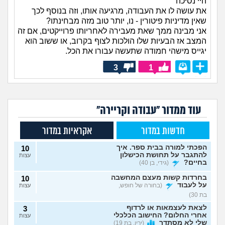
היי נסיכה
את עושה לו את העבודה, מרגיעה אותו, וזה בנוסף לכך
שאין מדיניות פיטורין - נו, יותר טוב מזה מבחינתו?
אני מבינה ממך שאת מעבירה לאחריותו פרוייקטים, אם זה
המצב אז הבעיות שלו הולכות לצוף בקרוב, או ששוב הוא
יגייס מישהי חמודה שתעשה עבורו את הכל.
3
1
עוד ממדור "עבודה וקריירה"
חדשות במדור
אקראיות במדור
הפכתי למורה בבית ספר. איך
10
להתגבר על תחושת הכישלון
עצות
בחיים?
(גידי, בן 40)
בחרדות קשות מעצם המחשבה
10
על לעבוד
(בחורה של חופש,
עצות
בת 30)
לצאת לעצמאות או לרדוף
3
אחרי החלום? החישוב הכלכלי
עצות
שלי לא מסתדר
(ירין, בת 19)