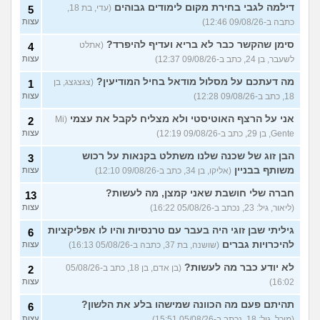
דילמה לגבי בחירת מקום לימודים גבוהים
(עדי, בת 18,
5
כתבה ב-09/08/26 12:46)
עצות
סימן שהקשר כבר לא בריא ועדיף להיפרד?
(אתלט
4
לשעבר, בן 24, כתב ב-09/08/26 12:37)
עצות
מה דעתכם על מסלול מודאל בחיל המודיעין?
(צגצגצג, בן
1
18, כתב ב-09/08/26 12:28)
עצות
אני על הרצף האוטיסטי ולא מצליח לקבל את עצמי
(Mi
2
Gente, בן 29, כתב ב-09/08/26 12:19)
עצות
הבן זוג של שכנה שלנו משתלט בקנאות על רכוש
3
משותף בבניין
(אליקו, בן 34, כתב ב-09/08/26 12:10)
עצות
חברה שלי חושבת שאני קמצן, מה לעשות?
13
(ליאור, גיל: 23, נכתב ב-05/08/26 16:22)
עצות
גיליתי שבן זוגי היה בעבר עם טרנסיות והיו לו אפליקציות
6
להיכרויות גברים
(שושנה, בת 37, כתבה ב-05/08/26 16:13)
עצות
לא יודע כבר מה לעשות?
(בן אדם, בן 18, כתב ב-05/08/26
2
16:02)
עצות
תהיתם פעם מה הכוונה שמישהו בלע את הלשון?
6
(מיכל, גיל: 18, נכתב ב-05/08/26 15:51)
עצות