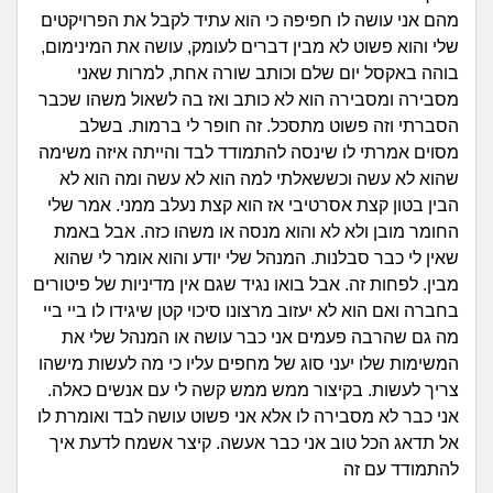
זוגיות
חיפוש שאלות
מהם אני עושה לו חפיפה כי הוא עתיד לקבל את הפרויקטים
|
שלי והוא פשוט לא מבין דברים לעומק, עושה את המינימום,
היריון ולידה
הרשמה
התחברות
בוהה באקסל יום שלם וכותב שורה אחת, למרות שאני
מסבירה ומסבירה הוא לא כותב ואז בה לשאול משהו שכבר
הורות ומשפחה
הסברתי וזה פשוט מתסכל. זה חופר לי ברמות. בשלב
מסוים אמרתי לו שינסה להתמודד לבד והייתה איזה משימה
מתבגרים
שהוא לא עשה וכששאלתי למה הוא לא עשה ומה הוא לא
הבין בטון קצת אסרטיבי אז הוא קצת נעלב ממני. אמר שלי
מהבקו"ם... ועד מתי?!
החומר מובן ולא לא והוא מנסה או משהו כזה. אבל באמת
שאין לי כבר סבלנות. המנהל שלי יודע והוא אומר לי שהוא
לימודים וסטודנטים
מבין. לפחות זה. אבל בואו נגיד שגם אין מדיניות של פיטורים
בחברה ואם הוא לא יעזוב מרצונו סיכוי קטן שיגידו לו ביי ביי
עבודה וקריירה
מה גם שהרבה פעמים אני כבר עושה או המנהל שלי את
המשימות שלו יעני סוג של מחפים עליו כי מה לעשות מישהו
חברים ואנשים
צריך לעשות. בקיצור ממש ממש קשה לי עם אנשים כאלה.
אני כבר לא מסבירה לו אלא אני פשוט עושה לבד ואומרת לו
אל תדאג הכל טוב אני כבר אעשה. קיצר אשמח לדעת איך
בית, שכנים ושותפים
להתמודד עם זה