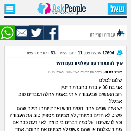
עמוד הבית
שאל שאלה
עבודה וקריירה
שאלות חדשות
61
11
17694
אנשים צפו,
כתבו עצות, ו-
דרגו את העצות.
שאלות שעוררו עניין
איך להתמודד עם עצלנים בעבודה?
עצות חדשות
אופיר בת 30
|
כתבה את השאלה ב-09/09/25 בשעה 15:29
שלום לכולם
מה קורה כאן?
אני בת 30 עובדת בחברת הייטק.
רוב האנשים שבעבודה איתי באמת אחלה ועובדים טוב.
מתחם הטיפים
אבללל
יש איזה שניים אחד יחסית חדש ואחת יותר וותיקה שהם
מדורים
פשוט לא חדים במיוחד, לא מבינים מספיק טוב את העבודה
וכאילו עושים וי על כמה דברים ביום וזהו לא יודעת כבר אם
מתוך עצלנות או שהם פשוט לא מבינים את החומר. אחד