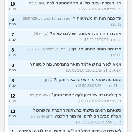
אני חושדת שאח שלי עומד להסתפח לכת
(Sister, בת
10
29, כתבה ב-26/07/26 16:27)
עצות
עד כמה חזה זה משמעותי?
(נערה, בת 16, כתבה ב-26/07/26
6
16:18)
עצות
מתכננת חתונה ראשונה, יש לכם עצות?
(א, בת 28,
7
כתבה ב-26/07/26 16:09)
עצות
מרגישה חוסר בטחון מטורף
(.., בת 21, כתבה ב-26/07/26
8
16:00)
עצות
אמא לא רוצה שאלמד תואר בהנדסה, מה לעשות?
8
(Alex, בן 21, כתב ב-23/07/26 16:01)
עצות
האם מה שאני מרגיש זה הגיוני ותקין?
(לירון,
8
בן 31, כתב ב-23/07/26 15:50)
עצות
איך להתגבר על רצון לקשר לפני הזמן?
(אנונימית, בת
12
21, כתבה ב-23/07/26 15:39)
עצות
כשאתם רואים מישהי ברשתות החברתיות שהכול
13
אצלה סביב הבילויים, זה מוריד לכם?
(לחם ושעשועים,
עצות
בן 36, כתב ב-22/07/26 16:13)
לאנשים ששירתו בחיל הטנ"א, חימוש, טכנולוגיה ואחזקה
1