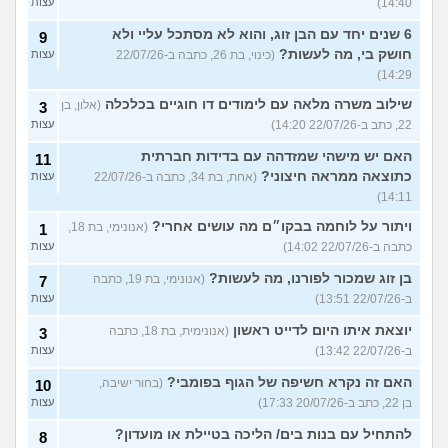
14:40)
עצות
6 שנים יחד עם הבן זוג, והוא לא מסתכל עליי ולא
9
חושק בי, מה לעשות?
(כינוי, בת 26, כתבה ב-22/07/26
עצות
14:29)
שילוב משרה מלאה עם לימודים דו חוגיים בכלכלה
(אלון, בן
3
22, כתב ב-22/07/26 14:20)
עצות
האם יש מישהי שמזדהה עם בדידות חברתית
11
כתוצאה ממראה חיצוני?
(אחת, בת 34, כתבה ב-22/07/26
עצות
14:11)
ויתור על לוחמה בבקו״ם מה עושים אחרי?
(אנונימי, בת 18,
1
כתבה ב-22/07/26 14:02)
עצות
בן זוג שמכור לפורנו, מה לעשות?
(אנונימי, בת 19, כתבה
7
ב-22/07/26 13:51)
עצות
יוצאת איתו היום לדייט ראשון
(אנונימית, בת 18, כתבה
3
ב-22/07/26 13:42)
עצות
האם זה נקרא חשיפה של הגוף בפומבי?
(בחור ישיבה,
10
בן 22, כתב ב-20/07/26 17:33)
עצות
להתחיל עם בנות בים/ הליכה בטיילת או מועדון?
8