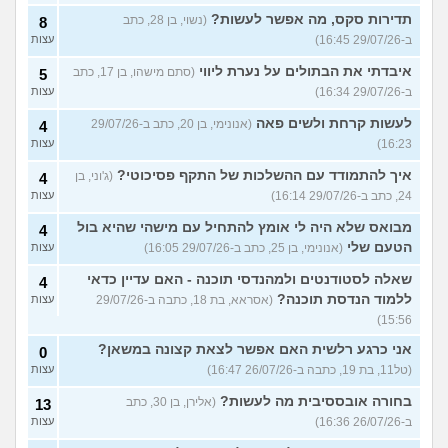
תדירות סקס, מה אפשר לעשות?
(נשוי, בן 28, כתב
8
ב-29/07/26 16:45)
עצות
איבדתי את הבתולים על נערת ליווי
(סתם מישהו, בן 17, כתב
5
ב-29/07/26 16:34)
עצות
לעשות קרחת ולשים פאה
(אנונימי, בן 20, כתב ב-29/07/26
4
16:23)
עצות
איך להתמודד עם ההשלכות של התקף פסיכוטי?
(ג'וני, בן
4
24, כתב ב-29/07/26 16:14)
עצות
מבואס שלא היה לי אומץ להתחיל עם מישהי שהיא בול
4
הטעם שלי
(אנונימי, בן 25, כתב ב-29/07/26 16:05)
עצות
שאלה לסטודנטים ולמהנדסי תוכנה - האם עדיין כדאי
4
ללמוד הנדסת תוכנה?
(אסראא, בת 18, כתבה ב-29/07/26
עצות
15:56)
אני כרגע רלשית האם אפשר לצאת קצונה במשאן?
0
(טל11, בת 19, כתבה ב-26/07/26 16:47)
עצות
בחורה אובססיבית מה לעשות?
(אלירן, בן 30, כתב
13
ב-26/07/26 16:36)
עצות