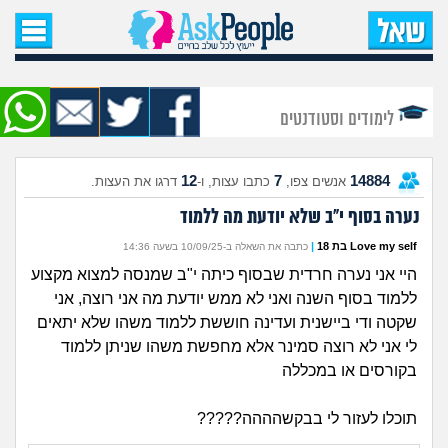
עמוד הבית
שאל שאלה
לימודים וסטודנטים
שאלות חדשות
12
7
14884
אנשים צפו,
כתבו עצות, ו-
דרגו את העצות.
שאלות שעוררו עניין
נערה בסוף י"ב שלא יודעת מה ללמוד
עצות חדשות
Love my self בת 18
|
כתבה את השאלה ב-10/09/25 בשעה 14:36
היי אני נערה חרדית שבסוף כיתה י"ב שמנסה למצוא מקצוע
מה קורה כאן?
ללמוד בסוף השנה ואני לא ממש יודעת מה אני רוצה, אני
שקטה ודי ביישנית ועדינה חוששת ללמוד משהו שלא יתאים
מתחם הטיפים
לי אני לא רוצה סמינר אלא מחפשת משהו שניתן ללמוד
בקורסים או במכללה
מדורים
תוכלו לעזור לי בבקשהההה?????