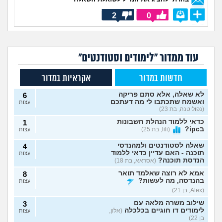
2
0
עוד ממדור "לימודים וסטודנטים"
חדשות במדור
אקראיות במדור
לא שאלה, אלא סתם פריקה
6
ואשמח שתכתבו לי מה דעתכם
עצות
(נפוליטנה, בת 23)
כדאי ללמוד הנהלת חשבונות
1
בipc?
(lili, בת 25)
עצות
שאלה לסטודנטים ולמהנדסי
4
תוכנה - האם עדיין כדאי ללמוד
עצות
הנדסת תוכנה?
(אסראא, בת 18)
אמא לא רוצה שאלמד תואר
8
בהנדסה, מה לעשות?
עצות
(Alex, בן 21)
שילוב משרה מלאה עם
3
לימודים דו חוגיים בכלכלה
(אלון,
עצות
בן 22)