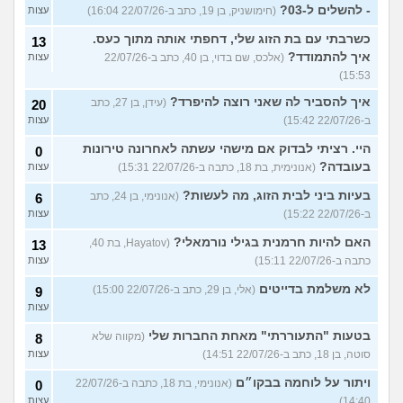
- להשלים ל-03?
(חימושניק, בן 19, כתב ב-22/07/26 16:04)
עצות
כשרבתי עם בת הזוג שלי, דחפתי אותה מתוך כעס.
13
איך להתמודד?
(אלכס, שם בדוי, בן 40, כתב ב-22/07/26
עצות
15:53)
איך להסביר לה שאני רוצה להיפרד?
(עידן, בן 27, כתב
20
ב-22/07/26 15:42)
עצות
היי. רציתי לבדוק אם מישהי עשתה לאחרונה טירונות
0
בעובדה?
(אנונימית, בת 18, כתבה ב-22/07/26 15:31)
עצות
בעיות ביני לבית הזוג, מה לעשות?
(אנונימי, בן 24, כתב
6
ב-22/07/26 15:22)
עצות
האם להיות חרמנית בגילי נורמאלי?
(Hayatov, בת 40,
13
כתבה ב-22/07/26 15:11)
עצות
לא משלמת בדייטים
(אלי, בן 29, כתב ב-22/07/26 15:00)
9
עצות
בטעות "התעוררתי" מאחת החברות שלי
(מקווה שלא
8
סוטה, בן 18, כתב ב-22/07/26 14:51)
עצות
ויתור על לוחמה בבקו״ם
(אנונימי, בת 18, כתבה ב-22/07/26
0
14:40)
עצות