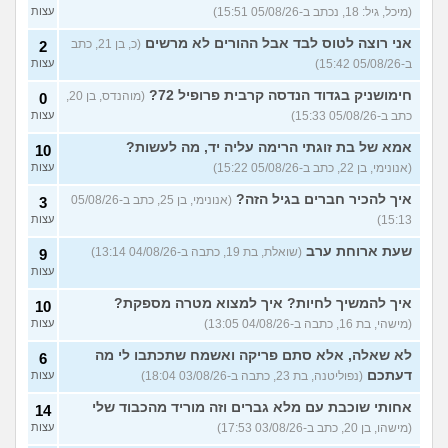
(אנונימי, בן 17)
עצות
(מיכל, גיל: 18, נכתב ב-05/08/26 15:51)
עצות
החיים בתור סטודנט לרפואה
אני רוצה לטוס לבד אבל ההורים לא מרשים
9
(כ, בן 21, כתב
2
(אנונימי, בן 20)
עצות
ב-05/08/26 15:42)
עצות
הנדסת בניין באריאל או סמי
3
חימושניק בגדוד הנדסה קרבית פרופיל 72?
(מוהנדס, בן 20,
0
שמעון?
(יותם, בן 23)
עצות
כתב ב-05/08/26 15:33)
עצות
אני מרגישה ממש תקועה, איך
3
אמא של בת זוגתי הרימה עליה יד, מה לעשות?
10
להתמודד?
(מאיה, בת 23)
עצות
(אנונימי, בן 22, כתב ב-05/08/26 15:22)
עצות
עוד שאלות חדשות במדור
איך להכיר חברים בגיל הזה?
(אנונימי, בן 25, כתב ב-05/08/26
3
15:13)
עצות
שעת ארוחת ערב
(שואלת, בת 19, כתבה ב-04/08/26 13:14)
9
עצות
איך להמשיך לחיות? איך למצוא מטרה מספקת?
10
(מישהי, בת 16, כתבה ב-04/08/26 13:05)
עצות
לא שאלה, אלא סתם פריקה ואשמח שתכתבו לי מה
6
דעתכם
(נפוליטנה, בת 23, כתבה ב-03/08/26 18:04)
עצות
אחותי שוכבת עם מלא גברים וזה מוריד מהכבוד שלי
14
(מישהו, בן 20, כתב ב-03/08/26 17:53)
עצות