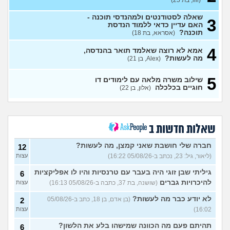
(lili, בת 25)
יש לי 11 שנות לימוד איך אני
3
משלים ל12?
(אסי, בן 35)
עצות
שאלה לסטודנטים ולמהנדסי תוכנה -
3
אני מרגישה שאני לא מתקדמת
האם עדיין כדאי ללמוד הנדסת
7
לשום מקום
תוכנה?
(אסראא, בת 18)
(ללללל, בת 24)
עצות
4
לימודים בתחום מזרחנות/
2
אמא לא רוצה שאלמד תואר בהנדסה,
קרימינולוגיה עם אבחנות
מה לעשות?
עצות
(Alex, בן 21)
פסיכיאטריות
(בר, בת 27)
5
שילוב משרה מלאה עם לימודים דו
ללמוד פסיכולוגיה?
(מישהו, בן
2
חוגיים בכלכלה
(אלון, בן 22)
87)
עצות
אם הייתה לכם מכונת זמן.
12
הייתם בוחרים לנשור מבית
עצות
ספר כדי להתחיל מוקדם יותר?
שאלות חדשות ב
(ירין, בת 19)
סיימתי תואר והבנתי שאני לא
9
חברה שלי חושבת שאני קמצן, מה לעשות?
12
רוצה לעבוד בתחום, מה
עצות
(ליאור, גיל: 23, נכתב ב-05/08/26 16:22)
עצות
עכשיו?
(טל, בת 29)
גיליתי שבן זוגי היה בעבר עם טרנסיות והיו לו אפליקציות
6
מס שאלות לסטודנטים ובוגרים
1
של המכללה האקדמית וינגייט
להיכרויות גברים
(שושנה, בת 37, כתבה ב-05/08/26 16:13)
עצות
עצות
(מתלבט לגבי תואר, בן 28)
לא יודע כבר מה לעשות?
(בן אדם, בן 18, כתב ב-05/08/26
2
לימודים מסלול בוקר או ערב?
3
16:02)
עצות
(אנונימית, בת 27)
עצות
תהיתם פעם מה הכוונה שמישהו בלע את הלשון?
6
אילו יחידות טכנולוגיות יש?
2