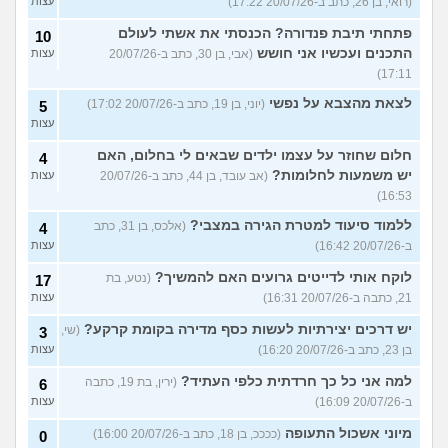
(רואי, בן 26, כתב ב-20/07/26 17:22)
עצות
פתחתי תיבת פנדורה? הכנסתי את אשתי לעולם
10
התכנים ועכשיו אני חושש
(אבי, בן 30, כתב ב-20/07/26
עצות
17:11)
לצאת מהצבא על נפשי
(יוני, בן 19, כתב ב-20/07/26 17:02)
5
עצות
חלום שחוזר על עצמו ילדים שבאים לי בחלום, האם
4
יש משמעות לחלומות?
(אב עובד, בן 44, כתב ב-20/07/26
עצות
16:53)
ללמוד סיעוד למטרת הגירה במצבי?
(אלכס, בן 31, כתב
4
ב-20/07/26 16:42)
עצות
לוקח אותי לדייטים גרועים האם להמשיך?
(נטע, בת
17
21, כתבה ב-20/07/26 16:31)
עצות
יש דרכים יצירתיות לעשות כסף מדירה בקומת קרקע?
(שי,
3
בן 23, כתב ב-20/07/26 16:20)
עצות
למה אני כל כך חרדתית כלפי העתיד?
(ירין, בת 19, כתבה
6
ב-20/07/26 16:09)
עצות
מיוני אשכול התעופה
(ככככ, בן 18, כתב ב-20/07/26 16:00)
0