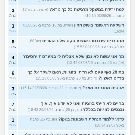
(גידי, בן 40, כתב ב-03/08/26 16:24)
למה ירידה במשקל מרגישה כל כך נורא?
(אנונימית, בת 17,
3
כתבה ב-03/08/26 16:15)
עצות
השקעה ראשונה בשוק ההון
(שירה, בת 18, כתבה ב-03/08/26
3
16:04)
עצות
מתבגרים שנכנסו באמצע סקס שלנו ההורים
(שלי88,
8
בת 40, כתבה ב-03/08/26 15:53)
עצות
מה אני עושה לא נכון שלא מצליח לי במערכות יחסים?
4
(א׳, בת 26, כתבה ב-03/08/26 15:44)
עצות
בת 28 ואף פעם לא הייתי בזוגיות, האם לשקר על כך
6
בדייט ראשון?
(רווקה, בת 28, כתבה ב-03/08/26 15:23)
עצות
אקסית מתנהגת מוזר?
(אנונימי, בן 33, כתב ב-03/08/26 15:14)
3
עצות
בחיים לא הייתי בזוגיות ואני לא יודע איך. איך
7
נכנסים לזוגיות בכלל?
(דור, בן 25, כתב ב-29/07/26 18:43)
עצות
כדאי ללמוד הנהלת חשבונות בipc?
(lili, בת 25, כתבה
1
ב-29/07/26 18:34)
עצות
עובר תקופה קשה מיואש ולא יודע איך להיתקדם האלה