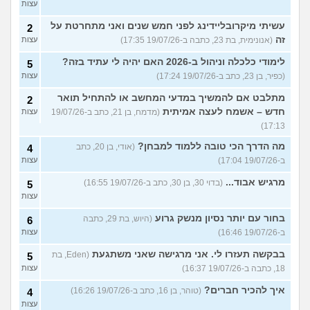
עצות
עשיתי מיקרובליידינג לפני חמש שנים ואני מתחרטת על
2
זה
(אנונימית, בת 23, כתבה ב-19/07/26 17:35)
עצות
לימודי כלכלה וניהול ב-2026 האם יהיה לי עתיד בזה?
5
(כפיר, בן 23, כתב ב-19/07/26 17:24)
עצות
מתלבט אם להמשיך במדעי המחשב או להתחיל תואר
2
חדש – אשמח לעצה אמיתית
(מדמח, בן 21, כתב ב-19/07/26
עצות
17:13)
מה הדרך הכי טובה ללמוד למבחן?
(אודי, בן 20, כתב
4
ב-19/07/26 17:04)
עצות
מרגיש אבוד...
(בדוי 30, בן 30, כתב ב-19/07/26 16:55)
5
עצות
בחור עם יותר נסיון מנשק גרוע
(היוש, בת 29, כתבה
6
ב-19/07/26 16:46)
עצות
בבקשה תעזרו לי. אני מרגישה שאני משתגעת
(Eden, בת
5
18, כתבה ב-19/07/26 16:37)
עצות
איך להכיר חברים?
(טוהר, בן 16, כתב ב-19/07/26 16:26)
4
עצות