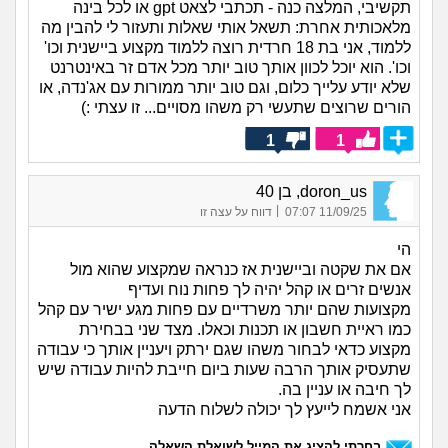
תקשיבי, המלצה כנה - תכתבי לצאט gpt או לכל בינה
מלאכותית אחרת: תשאל אותי שאלות ותעזור לי להבין מה
ללמוד, אני בת 18 חרדית רוצה ללמוד מקצוע ביישנית וכו'
וכו'. הוא יוכל לכוון אותך טוב יותר מכל אדם זר באינטרנט
שלא יודע עלייך כלום, וגם טוב יותר ממורות עם אג'נדה, או
הורים שרוצים שתעשי רק משהו מסויים... זו עצתי :)
1
1
doron_us, בן 40
|
11/09/25 07:07
דווח על עצה זו
הי
אם את שקטה וביישנית אז כנראה שמקצוע שהוא מול
אנשים זרים או קהל יהיה לך פחות נוח ועדיף
מקצועות שהם יותר משרדיים עם פחות מגע ישיר עם קהל
כמו ראיית חשבון או תכנות וכאלו. מצד שני בבחירת
מקצוע כדאי לבחור משהו שגם ירתק ויעניין אותך כי עבודה
שתעסיק אותך הרבה שעות ביום חייבת להיות עבודה שיש
לך חיבה או עניין בה.
אני אשמח לייעץ לך יכולה לשלוח הדעה
בחרתי להציג את המייל לשואלת השאלה