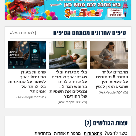
מה שעובר עליי
שומרים על הגוף
טיפים אחרונים ממתחם הטיפים
|
למתחם המלא
פיננסי וכלכלה
הוספת טיפ
בין הסדינים
חיות מחמד
מדברים על זה
בלי מסגרות ובלי
פרטיות בעידן
פתוח: 5 מיתוסים
שגרה: איך שומרים
הדיגיטלי: איך
יוקר המחיה
על צעצועי מין
על שנת הילדים
לשמור על אנונימיות
שהגיע הזמן לנפץ
בחופש הגדול -
בלי לוותר על
ומצילים את השפיות
אמינות?
(מערכת AskPeople)
גאווה
של ההורים?
(מערכת AskPeople)
(מערכת AskPeople)
עצות הגולשים (
7
)
כיצד להציג?
מהאהודות
מהפחות אהודות
מהחדשות