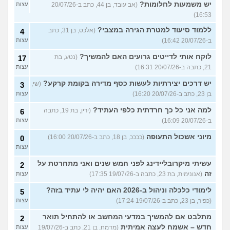
יש משמעות לחלומות?
(אב עובד, בן 44, כתב ב-20/07/26
עצות
16:53)
ללמוד סיעוד למטרת הגירה במצבי?
(אלכס, בן 31, כתב
4
ב-20/07/26 16:42)
עצות
לוקח אותי לדייטים גרועים האם להמשיך?
(נטע, בת
17
21, כתבה ב-20/07/26 16:31)
עצות
יש דרכים יצירתיות לעשות כסף מדירה בקומת קרקע?
(שי,
3
בן 23, כתב ב-20/07/26 16:20)
עצות
למה אני כל כך חרדתית כלפי העתיד?
(ירין, בת 19, כתבה
6
ב-20/07/26 16:09)
עצות
מיוני אשכול התעופה
(ככככ, בן 18, כתב ב-20/07/26 16:00)
0
עצות
עשיתי מיקרובליידינג לפני חמש שנים ואני מתחרטת על
2
זה
(אנונימית, בת 23, כתבה ב-19/07/26 17:35)
עצות
לימודי כלכלה וניהול ב-2026 האם יהיה לי עתיד בזה?
5
(כפיר, בן 23, כתב ב-19/07/26 17:24)
עצות
מתלבט אם להמשיך במדעי המחשב או להתחיל תואר
2
חדש – אשמח לעצה אמיתית
(מדמח, בן 21, כתב ב-19/07/26
עצות