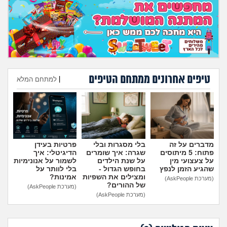
מה שעובר עליי
שומרים על הגוף
פיננסי וכלכלה
טיפים אחרונים ממתחם הטיפים
|
למתחם המלא
בין הסדינים
הוספת טיפ
חיות מחמד
יוקר המחיה
מדברים על זה
בלי מסגרות ובלי
פרטיות בעידן
פתוח: 5 מיתוסים
שגרה: איך שומרים
הדיגיטלי: איך
גאווה
על צעצועי מין
על שנת הילדים
לשמור על אנונימיות
שהגיע הזמן לנפץ
בחופש הגדול -
בלי לוותר על
ומצילים את השפיות
אמינות?
(מערכת AskPeople)
של ההורים?
(מערכת AskPeople)
(מערכת AskPeople)