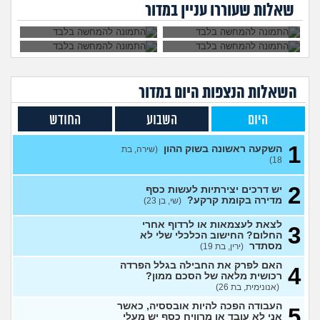
1
פיקטיבי בשביל
שקל ואני לא יודעת
שאלות שעוררו עניין במדור
מלון במצוקה
להפקיד לקרן
(מישהי, בת 30)
מה לעשות ואיפה
עצות
הפנסיה?
להשקיע?
האם יש לכם עצות לגבי הבדל
7
הכנסה בזוגיות?
(כינוי, בן 23)
עצות
רוצה לפתוח גמח עריסות
1
מטחברות, יש למישהו מידע
עצות
השאלות הנצפות ה
יום
במדור
היכן ניתן להשיג כמות גדולה?
(שני, בת 30)
היום
השבוע
החודש
דילמת חיים: להשקיע 140,000
7
ש"ח בטיול אקסטרים של פעם
עצות
בחיים או לשמור לדירה?
1
השקעה ראשונה בשוק ההון
(שירה, בת
(ירין, בת 24)
18)
עדיף לשלם סכום גדול
1
למכללה או לפתוח חיסכון?
2
עצות
יש דרכים יצירתיות לעשות כסף
(א, בת 26)
מדירה בקומת קרקע?
(שי, בן 23)
אחותי מכורה לסמים ונקלעה
6
לצאת לעצמאות או לרדוף אחרי
3
לחובות, איך מתמודדים?
עצות
החלום? החישוב הכלכלי שלי לא
(נקטרינה, בת 30)
מסתדר
(ירין, בת 19)
איך לבטל הכל ולהחזיר את
0
האם לפרק את החבילה בגלל הפרדה
הסכום ששילמתי?
4
(אנונימית, בת
עצות
רכושית מלאה של הסכם ממון?
90)
(אנונימית, בת 26)
מרגיש תקוע במקום מבחינת
1
העבודה הפכה להיות אובססיה, כאשר
עבודה והחיים
(עוד אחד, בן 31)
5
עצות
אני לא עובד או מרוויח כסף יש מעלי