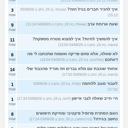
5
(אנונימי, בן 22, כתב ב-05/08/26 15:22)
ההשוואה בצד האם אני ואישתי
עצות
במצב טוב?
(ריי מסטיריו, בן
איך להכיר חברים בגיל הזה?
(אנונימי, בן 25, כתב ב-05/08/26
3
29)
15:13)
עצות
שוקל למשוך כספי פנסיה
5
שעת ארוחת ערב
(שואלת, בת 19, כתבה ב-04/08/26 13:14)
9
תגמולים, מה ההשלכות של
עצות
זה?
(דניאל, בן 24)
עצות
עוד שאלות חדשות במדור
איך להמשיך לחיות? איך למצוא מטרה מספקת?
11
(מישהי, בת 16, כתבה ב-04/08/26 13:05)
עצות
לא שאלה, אלא סתם פריקה ואשמח שתכתבו לי מה
6
דעתכם
(נפוליטנה, בת 23, כתבה ב-03/08/26 18:04)
עצות
אחותי שוכבת עם מלא גברים וזה מוריד מהכבוד שלי
14
(מישהו, בן 20, כתב ב-03/08/26 17:53)
עצות
לעבור מגוב ללוחמה
(קולית, בת 20, כתבה ב-03/08/26
1
17:42)
עצות
היי חייב שאלה לגבי אייפון
(ליעוז, בן 28, כתב ב-03/08/26 17:33)
1
עצות
האם הסתרת פרופיל פיקטיבי ומחיקת חיפושים
8
נחשב בגידה?
(בדרןהסקרן, בן 33, כתב ב-03/08/26 17:24)
עצות