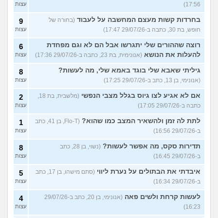
17:56)
עצות
בחרדות קשות מעצם המחשבה על לעבוד
(בחורה של
9
חופש, בת 30, כתבה ב-29/07/26 17:47)
עצות
רוצה שההורים שלי יתגרשו אבל הם לא וגם מפחדת
6
להעלות את הנושא
(אנונימית, בת 23, כתבה ב-29/07/26 17:36)
עצות
גיליתי שאבא שלי בוגד באמא שלי, מה לעשות?
8
(אנונימי, בן 13, כתב ב-29/07/26 17:25)
עצות
אם לא אגיע לצו גיוס בגלל מצבי הנפשי
(מלשבית, בת 18,
2
כתבה ב-29/07/26 17:05)
עצות
לתת לה זמן ולהשאיר המצב כמו שהוא?
(Flo-T, בן 41, כתב
1
ב-29/07/26 16:56)
עצות
תדירות סקס, מה אפשר לעשות?
(נשוי, בן 28, כתב
8
ב-29/07/26 16:45)
עצות
איבדתי את הבתולים על נערת ליווי
(סתם מישהו, בן 17, כתב
5
ב-29/07/26 16:34)
עצות
לעשות קרחת ולשים פאה
(אנונימי, בן 20, כתב ב-29/07/26
4
16:23)
עצות