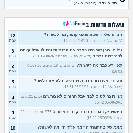
שד אשמה
(אנונימי, בן 25)
איך לעזאזל בעל עסק יכול
3
לעשות פה כסף?
(סתםאחד, בן
עצות
22)
איך להרוויח הרבה כסף?
4
(Lisa,
שאלות חדשות ב
בן 22)
עצות
חברה שלי חושבת שאני קמצן, מה לעשות?
12
איך אני יכול להתעשר על ידי
4
הקמת עסק בעצמי מאפס?
(ליאור, גיל: 23, נכתב ב-05/08/26 16:22)
עצות
עצות
(Alisa, בת 20)
גיליתי שבן זוגי היה בעבר עם טרנסיות והיו לו אפליקציות
6
אוהב לבזבז יותר מידי, זה
4
להיכרויות גברים
(שושנה, בת 37, כתבה ב-05/08/26 16:13)
עצות
בעייתי לחיות ככה?
(אוהב לבזבז,
עצות
בן 35)
לא יודע כבר מה לעשות?
(בן אדם, בן 18, כתב ב-05/08/26
2
האם כדאי למכור את הקרן
9
16:02)
עצות
כספית קסם אקטיב אירו?
עצות
(יפה, בת 31)
תהיתם פעם מה הכוונה שמישהו בלע את הלשון?
6
תשלום טיפ בקופה - זה הגיוני?
4
(מיכל, גיל: 18, נכתב ב-05/08/26 15:51)
עצות
(menahem, בן 21)
עצות
אני רוצה לטוס לבד אבל ההורים לא מרשים
(כ, בן 21, כתב
3
אמורה לקבל ירושה, מה לעשות
10
ב-05/08/26 15:42)
עצות
עם הכסף?
(אנונימית, בת 24)
עצות
חימושניק בגדוד הנדסה קרבית פרופיל 72?
(מוהנדס, בן 20,
0
מרגישה בתחתית כלכלית,
18
כתב ב-05/08/26 15:33)
עצות
בעבודה בהכל יש לי סיבה?
עצות
(עמית, בת 24)
אמא של בת זוגתי הרימה עליה יד, מה לעשות?
10
אם אני מוריד את המשוואה של
עצות