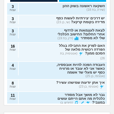
השקעה ראשונה בשוק ההון
3
(שירה, בת 18)
עצות
יש דרכים יצירתיות לעשות כסף
3
מדירה בקומת קרקע?
(שי, בן 23)
עצות
לצאת לעצמאות או לרדוף
3
אחרי החלום? החישוב הכלכלי
עצות
שלי לא מסתדר
(ירין, בת 19)
האם לפרק את החבילה בגלל
16
הפרדה רכושית מלאה של
עצות
הסכם ממון?
(אנונימית, בת
26)
העבודה הפכה להיות אובססיה,
4
כאשר אני לא עובד או מרוויח
עצות
כסף יש מעלי שד אשמה
(אנונימי, בן 25)
איך אתן יודעות שמישהו עשיר?
8
(אנונימי, בן 23)
עצות
גבר לא מושך אבל מסודר
11
כלכלית מה אתם הייתם עושים
עצות
במצבי?
(היורש, בן
יש לי הרבה הוצאות,
אמורה לקבל ירושה
36)
למשוך סכום קטן
ולא רוצה להתחלק עם
אפשרי לפתוח עסק
חסכתי רבע מיליון
מהפנסיה?
בן זוגי, מה לעשות?
תמיכה כלכלית לעובדי בית