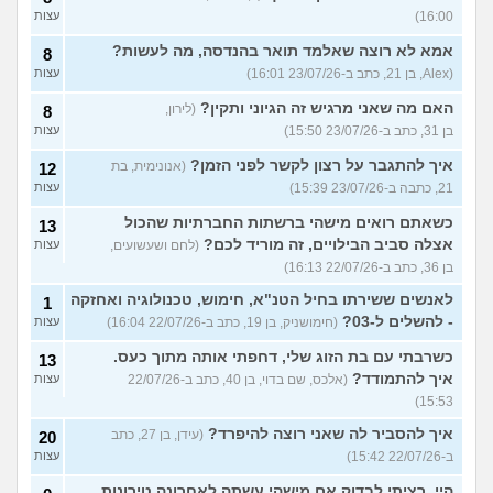
16:00)
עצות
אמא לא רוצה שאלמד תואר בהנדסה, מה לעשות?
8
(Alex, בן 21, כתב ב-23/07/26 16:01)
עצות
האם מה שאני מרגיש זה הגיוני ותקין?
(לירון,
8
בן 31, כתב ב-23/07/26 15:50)
עצות
איך להתגבר על רצון לקשר לפני הזמן?
(אנונימית, בת
12
21, כתבה ב-23/07/26 15:39)
עצות
כשאתם רואים מישהי ברשתות החברתיות שהכול
13
אצלה סביב הבילויים, זה מוריד לכם?
(לחם ושעשועים,
עצות
בן 36, כתב ב-22/07/26 16:13)
לאנשים ששירתו בחיל הטנ"א, חימוש, טכנולוגיה ואחזקה
1
- להשלים ל-03?
(חימושניק, בן 19, כתב ב-22/07/26 16:04)
עצות
כשרבתי עם בת הזוג שלי, דחפתי אותה מתוך כעס.
13
איך להתמודד?
(אלכס, שם בדוי, בן 40, כתב ב-22/07/26
עצות
15:53)
איך להסביר לה שאני רוצה להיפרד?
(עידן, בן 27, כתב
20
ב-22/07/26 15:42)
עצות
היי. רציתי לבדוק אם מישהי עשתה לאחרונה טירונות