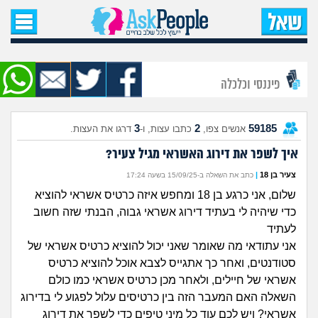
עמוד הבית
שאל שאלה
פיננסי וכלכלה
שאלות חדשות
3
2
59185
אנשים צפו,
כתבו עצות, ו-
דרגו את העצות.
שאלות שעוררו עניין
איך לשפר את דירוג האשראי מגיל צעיר?
עצות חדשות
צעיר בן 18
|
כתב את השאלה ב-15/09/25 בשעה 17:24
שלום, אני כרגע בן 18 ומחפש איזה כרטיס אשראי להוציא
מה קורה כאן?
כדי שיהיה לי בעתיד דירוג אשראי גבוה, הבנתי שזה חשוב
לעתיד
מתחם הטיפים
אני עתודאי מה שאומר שאני יכול להוציא כרטיס אשראי של
סטודנטים, ואחר כך אתגייס לצבא אוכל להוציא כרטיס
מדורים
אשראי של חיילים, ולאחר מכן כרטיס אשראי כמו כולם
השאלה האם המעבר הזה בין כרטיסים עלול לפגוע לי בדירוג
אשראי? ויש לכם עוד כל מיני טיפים כדי לשפר את דירוג