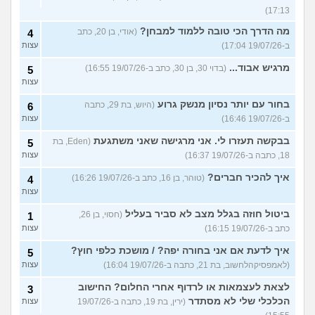
17:13)
מה הדרך הכי טובה ללמוד למבחן?
(אודי, בן 20, כתב
4
ב-19/07/26 17:04)
עצות
מרגיש אבוד...
(בדוי 30, בן 30, כתב ב-19/07/26 16:55)
5
עצות
בחור עם יותר נסיון מנשק גרוע
(היוש, בת 29, כתבה
6
ב-19/07/26 16:46)
עצות
בבקשה תעזרו לי. אני מרגישה שאני משתגעת
(Eden, בת
5
18, כתבה ב-19/07/26 16:37)
עצות
איך להכיר חברים?
(טוהר, בן 16, כתב ב-19/07/26 16:26)
4
עצות
ביטול חוזה בגלל מצב לא סביר בעליל
(חסוי, בן 26,
1
כתב ב-19/07/26 16:15)
עצות
איך לדעת אם אני בחורה יפה? / מושכת כלפי חוץ?
5
(לאמפסיקהלחשוב, בת 21, כתבה ב-19/07/26 16:04)
עצות
לצאת לעצמאות או לרדוף אחרי החלום? החישוב
3
הכלכלי שלי לא מסתדר
(ירין, בת 19, כתבה ב-19/07/26
עצות