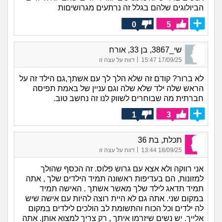
הביולוגים שלהם בגלל זה נרתעים מגרושיםות
0
5
שי_3867, בן 33, אורח
|
17/09/25 15:47
דווח על עצה זו
לא ברור? קודם זה שלא הלך לך עם אשתך,גם הילד זה על
הראש שלה ילד שלא שלה וגם עניין של באמת תפיסה
חברתית מה שבוחרים לשווק לנו זה נחשב טוב.
1
3
תכלת, בת 36
|
18/09/25 13:44
דווח על עצה זו
אני רווקה ולא אצא עם גרוש פלוס. זה הכסף שהולך
למזונות, הם בעדיפות ראשונה תמיד הילדים שלך , אתה
תמיד תדאג לילד שלך מאשר אשתך . האישה תמיד
במקום שני. אתה גם לא היית רוצה להיות עם אישה שיש
לה ילדים וכל הכוח והתשומת לב הולכים לילדים במקום
אלייך. יש נשים שיזרמו איתך , רק צריך למצוא אותן. אתה