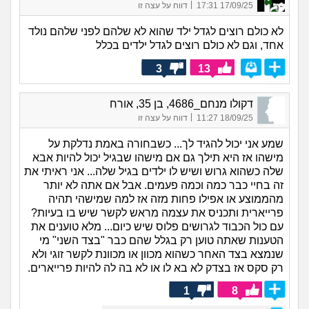
|
17/09/25 17:31
דווח על עצה זו
לא כולם רוצים לגדל ילד שהוא לא שלהם לפני שלהם נולד
אחד, וגם לא כולם רוצים לגדל ילדים בכלל
3
13
דקולו מנחם_4686, בן 35, אורח
|
18/09/25 11:27
דווח על עצה זו
שמע אני יכול להגיד לך... כשבחורה באמת נדלקת על
מישהו אז היא תילך גם אם מישהו שבגיל יכול להיות אבא
שלה כשהוא גרוש ושיש לו ילדים בגיל שלה... אני ראיתי את
זה בחיי כבר כמה וכמה פעמים. אבל אם אתה לא יותר
מהממוצע או אפילו פחות מזה אז למה שמישהי תהיה
פרייארית ותכניס את עצמה מראש לקשר שיש בו בעיות?
עם כול הכבוד לגרושים פלוס שיש כיום... מלא טוענים את
הטענות שאתה טוען רק בגלל שהם כבר "בצד השני" מי
שנמצא בצד האחר כשהוא מכוון או מכוונת לקשר זוגי ולא
רק סקס אז בצדק לא בא לו או לא בה לה להיות פרייארים.
1
8