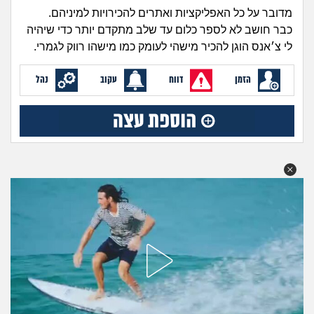
זוגיות
חיפוש שאלות
מדובר על כל האפליקציות ואתרים להכירויות למיניהם.
|
כבר חושב לא לספר כלום עד שלב מתקדם יותר כדי שיהיה
היריון ולידה
הרשמה
התחברות
לי צ׳אנס הוגן להכיר מישהי לעומק כמו מישהו רווק לגמרי.
הורות ומשפחה
הזמן
דווח
עקוב
נהל
מתבגרים
מהבקו"ם... ועד מתי?!
לימודים וסטודנטים
עבודה וקריירה
חברים ואנשים
בית, שכנים ושותפים