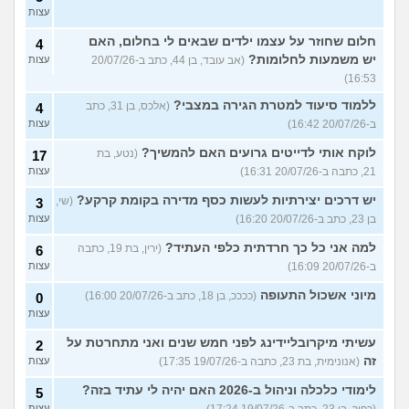
עצות
חלום שחוזר על עצמו ילדים שבאים לי בחלום, האם
4
יש משמעות לחלומות?
(אב עובד, בן 44, כתב ב-20/07/26
עצות
16:53)
ללמוד סיעוד למטרת הגירה במצבי?
(אלכס, בן 31, כתב
4
ב-20/07/26 16:42)
עצות
לוקח אותי לדייטים גרועים האם להמשיך?
(נטע, בת
17
21, כתבה ב-20/07/26 16:31)
עצות
יש דרכים יצירתיות לעשות כסף מדירה בקומת קרקע?
(שי,
3
בן 23, כתב ב-20/07/26 16:20)
עצות
למה אני כל כך חרדתית כלפי העתיד?
(ירין, בת 19, כתבה
6
ב-20/07/26 16:09)
עצות
מיוני אשכול התעופה
(ככככ, בן 18, כתב ב-20/07/26 16:00)
0
עצות
עשיתי מיקרובליידינג לפני חמש שנים ואני מתחרטת על
2
זה
(אנונימית, בת 23, כתבה ב-19/07/26 17:35)
עצות
לימודי כלכלה וניהול ב-2026 האם יהיה לי עתיד בזה?
5
(כפיר, בן 23, כתב ב-19/07/26 17:24)
עצות