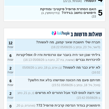
ותקין?
לעשות?
(לירון, בן 31)
(אנונימי, בן 22)
עצות
איך להתגבר על רצון לקשר
12
האם הסתרת פרופיל פיקטיבי ומחיקת
5
לפני הזמן?
(אנונימית, בת 21)
חיפושים נחשב בגידה?
עצות
(בדרןהסקרן, בן
33)
כשאתם רואים מישהי ברשתות
13
החברתיות שהכול אצלה סביב
עצות
הבילויים, זה מוריד לכם?
(לחם ושעשועים, בן 36)
שאלות חדשות ב
כשרבתי עם בת הזוג שלי,
13
דחפתי אותה מתוך כעס. איך
חברה שלי חושבת שאני קמצן, מה לעשות?
עצות
12
להתמודד?
(אלכס, שם בדוי, בן
(ליאור, גיל: 23, נכתב ב-05/08/26 16:22)
עצות
40)
גיליתי שבן זוגי היה בעבר עם טרנסיות והיו לו אפליקציות
6
איך להסביר לה שאני רוצה
20
להיכרויות גברים
(שושנה, בת 37, כתבה ב-05/08/26 16:13)
עצות
להיפרד?
(עידן, בן 27)
עצות
לא יודע כבר מה לעשות?
(בן אדם, בן 18, כתב ב-05/08/26
2
בעיות ביני לבית הזוג, מה
6
לעשות?
(אנונימי, בן 24)
16:02)
עצות
עצות
לא משלמת בדייטים
תהיתם פעם מה הכוונה שמישהו בלע את הלשון?
(אלי, בן
9
6
עצות
29)
(מיכל, גיל: 18, נכתב ב-05/08/26 15:51)
עצות
יוצאת איתו היום לדייט ראשון
3
אני רוצה לטוס לבד אבל ההורים לא מרשים
(כ, בן 21, כתב
2
(אנונימית, בת 18)
עצות
ב-05/08/26 15:42)
עצות
להתחיל עם בנות בים/ הליכה
8
חימושניק בגדוד הנדסה קרבית פרופיל 72?
(מוהנדס, בן 20,
0
בטיילת או מועדון?
(רואי, בן
עצות