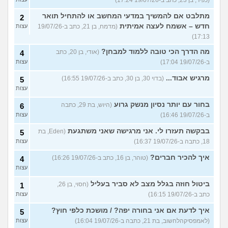
מתלבט אם להמשיך במדעי המחשב או להתחיל תואר
2
חדש – אשמח לעצה אמיתית
(מדמח, בן 21, כתב ב-19/07/26
עצות
17:13)
מה הדרך הכי טובה ללמוד למבחן?
(אודי, בן 20, כתב
4
ב-19/07/26 17:04)
עצות
מרגיש אבוד...
(בדוי 30, בן 30, כתב ב-19/07/26 16:55)
5
עצות
בחור עם יותר נסיון מנשק גרוע
(היוש, בת 29, כתבה
6
ב-19/07/26 16:46)
עצות
בבקשה תעזרו לי. אני מרגישה שאני משתגעת
(Eden, בת
5
18, כתבה ב-19/07/26 16:37)
עצות
איך להכיר חברים?
(טוהר, בן 16, כתב ב-19/07/26 16:26)
4
עצות
ביטול חוזה בגלל מצב לא סביר בעליל
(חסוי, בן 26,
1
כתב ב-19/07/26 16:15)
עצות
איך לדעת אם אני בחורה יפה? / מושכת כלפי חוץ?
5
(לאמפסיקהלחשוב, בת 21, כתבה ב-19/07/26 16:04)
עצות