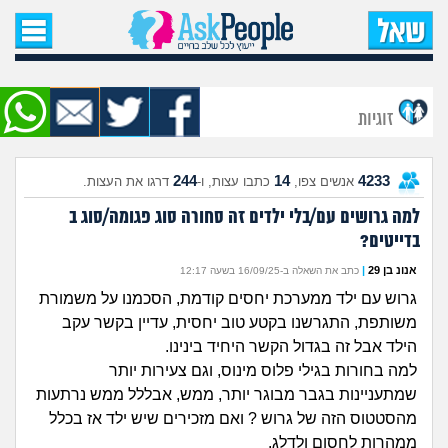
עמוד הבית
שאל שאלה
זוגיות
שאלות חדשות
244
14
4233
אנשים צפו,
כתבו עצות, ו-
דרגו את העצות.
שאלות שעוררו עניין
למה גרושים עם/בלי ילדים זה סחורה סוג פגומה/סוג ב
בדייטים?
עצות חדשות
אנונ בן 29
|
כתב את השאלה ב-16/09/25 בשעה 12:17
מה קורה כאן?
גרוש עם ילד ממערכת יחסים קודמת, הסכמנו על משמורת
משותפת, התגרשנו בקטע טוב יחסית, עדיין בקשר עקב
מתחם הטיפים
הילד אבל זה בגדול הקשר היחיד בינינו.
למה בחורות בגילי פלוס מינוס, וגם צעירות יותר
מדורים
שמתעניינות בגבר מבוגר יותר, ממש, אבללל ממש נרתעות
מהסטטוס הזה של גרוש ? ואם מזכירים שיש ילד אז בכלל
ממהרות לחסום ולדלג.