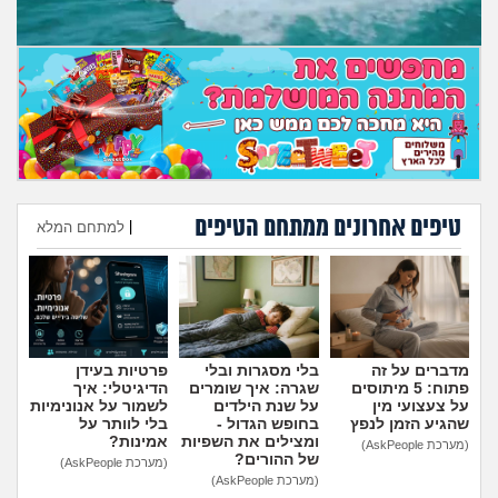
מה שעובר עליי
שומרים על הגוף
פיננסי וכלכלה
בין הסדינים
טיפים אחרונים ממתחם הטיפים
|
למתחם המלא
חיות מחמד
הוספת טיפ
יוקר המחיה
גאווה
מדברים על זה
בלי מסגרות ובלי
פרטיות בעידן
פתוח: 5 מיתוסים
שגרה: איך שומרים
הדיגיטלי: איך
על צעצועי מין
על שנת הילדים
לשמור על אנונימיות
שהגיע הזמן לנפץ
בחופש הגדול -
בלי לוותר על
ומצילים את השפיות
אמינות?
(מערכת AskPeople)
של ההורים?
(מערכת AskPeople)
(מערכת AskPeople)