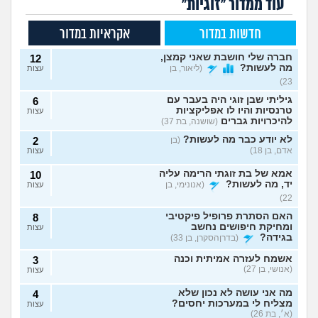
עוד ממדור "זוגיות"
חדשות במדור
אקראיות במדור
חברה שלי חושבת שאני קמצן,
12
מה לעשות?
(ליאור, בן
עצות
23)
גיליתי שבן זוגי היה בעבר עם
6
טרנסיות והיו לו אפליקציות
עצות
להיכרויות גברים
(שושנה, בת 37)
לא יודע כבר מה לעשות?
(בן
2
אדם, בן 18)
עצות
אמא של בת זוגתי הרימה עליה
10
יד, מה לעשות?
(אנונימי, בן
עצות
22)
האם הסתרת פרופיל פיקטיבי
8
ומחיקת חיפושים נחשב
עצות
בגידה?
(בדרןהסקרן, בן 33)
אשמח לעזרה אמיתית וכנה
3
(אנושי, בן 27)
עצות
מה אני עושה לא נכון שלא
4
מצליח לי במערכות יחסים?
עצות
(א׳, בת 26)