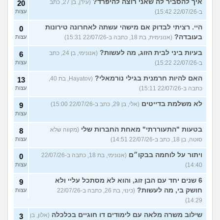
איך להסביר לה שאני רוצה להיפרד?
(עידן, בן 27, כתב
20
ב-22/07/26 15:42)
עצות
היי. רציתי לבדוק אם מישהי עשתה לאחרונה טירונות
0
בעובדה?
(אנונימית, בת 18, כתבה ב-22/07/26 15:31)
עצות
בעיות ביני לבית הזוג, מה לעשות?
(אנונימי, בן 24, כתב
6
ב-22/07/26 15:22)
עצות
האם להיות חרמנית בגילי נורמאלי?
(Hayatov, בת 40,
13
כתבה ב-22/07/26 15:11)
עצות
לא משלמת בדייטים
(אלי, בן 29, כתב ב-22/07/26 15:00)
9
עצות
בטעות "התעוררתי" מאחת החברות שלי
(מקווה שלא
8
סוטה, בן 18, כתב ב-22/07/26 14:51)
עצות
ויתור על לוחמה בבקו״ם
(אנונימי, בת 18, כתבה ב-22/07/26
0
14:40)
עצות
6 שנים יחד עם הבן זוג, והוא לא מסתכל עליי ולא
9
חושק בי, מה לעשות?
(כינוי, בת 26, כתבה ב-22/07/26
עצות
14:29)
שילוב משרה מלאה עם לימודים דו חוגיים בכלכלה
(אלון, בן
3