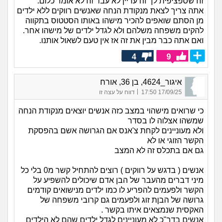
זה שספציפית לך זה עדיין לא עבד זה לא אומר כלום.
אתה צריך לצאת מנקודת הנחה שאנשים רווקים ללא ילדים
מן הסתם שואפים להכיר מישהו באותו הסטטוס בתקווה
להקים משפחה משלהם ולא לגדל ילדים של מישהו אחר.
ואם אתה כבר מבין את זה אז אין טעם לשאול אותנו.
4
9
איגור_4624, בן 36, אורח
|
17/09/25 17:50
דווח על עצה זו
כי שרואים מישהוי במצב כזה אנשים יוצאים מנקודת הנחה
שמשהו אצלוה לו בסדר
ולא מעוניינים לקחת צ'אנס אם הגרושה אשם בהפסקת
הקשר הזוגי או לא
גם אם בתכלס זה לא המצב
אנשים ( בדגש על רווקים ) רוצים להתחיל קשר מ0 בלי כל
מיני דברים מהעבר של הבן אדם שיכולים להשפיע על
הקשר ולפעמים להפריע לו כמו ילדים מנישואים קודמים
גרושה של הבןת זוג ולפעמים גם קרובי משפחה של
האקסית שנמצאים איתו בקשר .
אנשים בדר"כ לא מעוניינים לגדל ילדים שהם לא הילדים