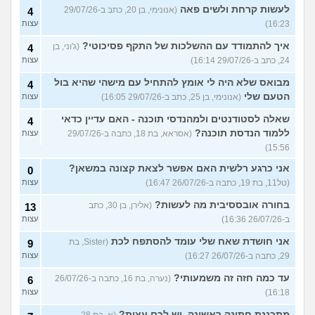
לעשות קרחת ולשים פאה
(אנונימי, בן 20, כתב ב-29/07/26
4
16:23)
עצות
איך להתמודד עם ההשלכות של התקף פסיכוטי?
(ג'וני, בן
4
24, כתב ב-29/07/26 16:14)
עצות
מבואס שלא היה לי אומץ להתחיל עם מישהי שהיא בול
4
הטעם שלי
(אנונימי, בן 25, כתב ב-29/07/26 16:05)
עצות
שאלה לסטודנטים ולמהנדסי תוכנה - האם עדיין כדאי
4
ללמוד הנדסת תוכנה?
(אסראא, בת 18, כתבה ב-29/07/26
עצות
15:56)
אני כרגע רלשית האם אפשר לצאת קצונה במשאן?
0
(טל11, בת 19, כתבה ב-26/07/26 16:47)
עצות
בחורה אובססיבית מה לעשות?
(אלירן, בן 30, כתב
13
ב-26/07/26 16:36)
עצות
אני חושדת שאח שלי עומד להסתפח לכת
(Sister, בת
9
29, כתבה ב-26/07/26 16:27)
עצות
עד כמה חזה זה משמעותי?
(נערה, בת 16, כתבה ב-26/07/26
6
16:18)
עצות
מתכננת חתונה ראשונה, יש לכם עצות?
(א, בת 28,