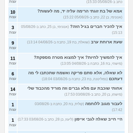
כתב ב-05/08/26 15:33)
עצות
26)
לוקח אותי לדייטים גרועים
אמא של בת זוגתי הרימה עליה יד, מה לעשות?
17
10
האם להמשיך?
(נטע, בת 21)
עצות
(אנונימי, בן 22, כתב ב-05/08/26 15:22)
עצות
איך להכיר חברים בגיל הזה?
עוד שאלות חדשות במדור
(אנונימי, בן 25, כתב ב-05/08/26
3
15:13)
עצות
שעת ארוחת ערב
(שואלת, בת 19, כתבה ב-04/08/26 13:14)
9
עצות
איך להמשיך לחיות? איך למצוא מטרה מספקת?
11
(מישהי, בת 16, כתבה ב-04/08/26 13:05)
עצות
לא שאלה, אלא סתם פריקה ואשמח שתכתבו לי מה
6
דעתכם
(נפוליטנה, בת 23, כתבה ב-03/08/26 18:04)
עצות
אחותי שוכבת עם מלא גברים וזה מוריד מהכבוד שלי
14
(מישהו, בן 20, כתב ב-03/08/26 17:53)
עצות
לעבור מגוב ללוחמה
(קולית, בת 20, כתבה ב-03/08/26
1
17:42)
עצות
היי חייב שאלה לגבי אייפון
(ליעוז, בן 28, כתב ב-03/08/26 17:33)
1
עצות