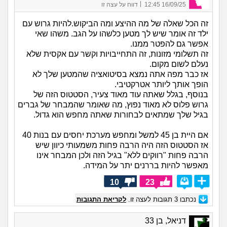
|
16/09/25 12:45
דווח על עצה זו
זה הכל שאלה של מה ההיצע ומה הביקוש.להיות גרוש עם
ילד זה אומר שיש לך מטען כלשהו על הגב. משהו שאי
אפשר גם להפטר ממנו.
זה תשלומי מזונות, זה התחייבויות וקשר עם אקסית שלא
נעלם לשום מקום.
אז כבר מפה אתה נמצא בסיטואציה שהמטען שלך לא
הופך אותך ליותר אטרקטיבי.
בנוסף, בגלל שאתה עוד מאוד צעיר, הסטטוס הזה של
גרוש פלוס לא מאוד נפוץ, מה שאומר שהמבחר של גברים
בגיל שלך שמתאים לבחורות שאתה מחפש הוא גדול.
אם היית בן 45 למשל ומחפש מערכת יחסים עם בנות 40
אז הסטטוס הזה היה הרבה פחות משמעותי כיוון שיש
הרבה פחות "רווקים ללא" בגיל הזה ולכן המבחר אינו
מאפשר להיות בררנים יתר על המידה.
10
23
נכתבו
3
תגובות לעצה זו.
לקריאת התגובות
דניאל, בן 33