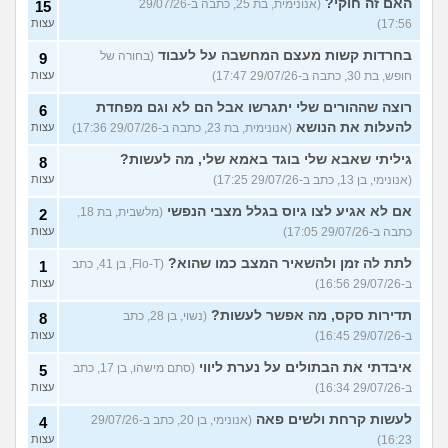
האם זה חוקי?
(אנונימית, בת 25, כתבה ב-29/07/26
15
17:56)
עצות
בחרדות קשות מעצם המחשבה על לעבוד
(בחורה של
9
חופש, בת 30, כתבה ב-29/07/26 17:47)
עצות
רוצה שההורים שלי יתגרשו אבל הם לא וגם מפחדת
6
להעלות את הנושא
(אנונימית, בת 23, כתבה ב-29/07/26 17:36)
עצות
גיליתי שאבא שלי בוגד באמא שלי, מה לעשות?
8
(אנונימי, בן 13, כתב ב-29/07/26 17:25)
עצות
אם לא אגיע לצו גיוס בגלל מצבי הנפשי
(מלשבית, בת 18,
2
כתבה ב-29/07/26 17:05)
עצות
לתת לה זמן ולהשאיר המצב כמו שהוא?
(Flo-T, בן 41, כתב
1
ב-29/07/26 16:56)
עצות
תדירות סקס, מה אפשר לעשות?
(נשוי, בן 28, כתב
8
ב-29/07/26 16:45)
עצות
איבדתי את הבתולים על נערת ליווי
(סתם מישהו, בן 17, כתב
5
ב-29/07/26 16:34)
עצות
לעשות קרחת ולשים פאה
(אנונימי, בן 20, כתב ב-29/07/26
4
16:23)
עצות