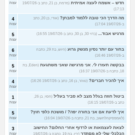
חדש – אשמח לעצה אמיתית
(מדמח, בן 21, כתב ב-19/07/26
עצות
17:13)
מה הדרך הכי טובה ללמוד למבחן?
(אודי, בן 20, כתב
4
ב-19/07/26 17:04)
עצות
מרגיש אבוד...
(בדוי 30, בן 30, כתב ב-19/07/26 16:55)
5
עצות
בחור עם יותר נסיון מנשק גרוע
(היוש, בת 29, כתבה
6
ב-19/07/26 16:46)
עצות
בבקשה תעזרו לי. אני מרגישה שאני משתגעת
(Eden, בת
5
18, כתבה ב-19/07/26 16:37)
עצות
איך להכיר חברים?
(טוהר, בן 16, כתב ב-19/07/26 16:26)
4
עצות
ביטול חוזה בגלל מצב לא סביר בעליל
(חסוי, בן 26,
1
כתב ב-19/07/26 16:15)
עצות
איך לדעת אם אני בחורה יפה? / מושכת כלפי חוץ?
5
(לאמפסיקהלחשוב, בת 21, כתבה ב-19/07/26 16:04)
עצות
לצאת לעצמאות או לרדוף אחרי החלום? החישוב
3
הכלכלי שלי לא מסתדר
(ירין, בת 19, כתבה ב-19/07/26
עצות