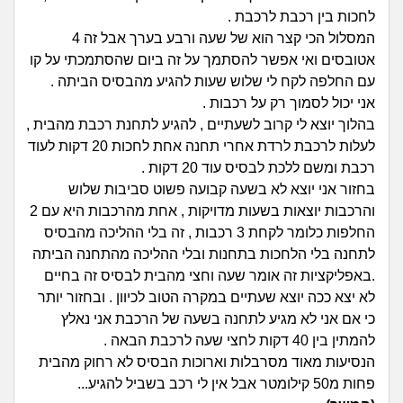
זוגיות
חיפוש שאלות
לחכות בין רכבת לרכבת .
|
המסלול הכי קצר הוא של שעה ורבע בערך אבל זה 4
היריון ולידה
הרשמה
התחברות
אטובסים ואי אפשר להסתמך על זה ביום שהסתמכתי על קו
עם החלפה לקח לי שלוש שעות להגיע מהבסיס הביתה .
הורות ומשפחה
אני יכול לסמוך רק על רכבות .
בהלוך יוצא לי קרוב לשעתיים , להגיע לתחנת רכבת מהבית ,
מתבגרים
לעלות לרכבת לרדת אחרי תחנה אחת לחכות 20 דקות לעוד
רכבת ומשם ללכת לבסיס עוד 20 דקות .
מהבקו"ם... ועד מתי?!
בחזור אני יוצא לא בשעה קבועה פשוט סביבות שלוש
והרכבות יוצאות בשעות מדויקות , אחת מהרכבות היא עם 2
לימודים וסטודנטים
החלפות כלומר לקחת 3 רכבות , זה בלי ההליכה מהבסיס
לתחנה בלי הלחכות בתחנות ובלי ההליכה מהתחנה הביתה
עבודה וקריירה
.באפליקציות זה אומר שעה וחצי מהבית לבסיס זה בחיים
לא יצא ככה יוצא שעתיים במקרה הטוב לכיוון . ובחזור יותר
חברים ואנשים
כי אם אני לא מגיע לתחנה בשעה של הרכבת אני נאלץ
להמתין בין 40 דקות לחצי שעה לרכבת הבאה .
הנסיעות מאוד מסרבלות וארוכות הבסיס לא רחוק מהבית
בית, שכנים ושותפים
פחות מ50 קילומטר אבל אין לי רכב בשביל להגיע...