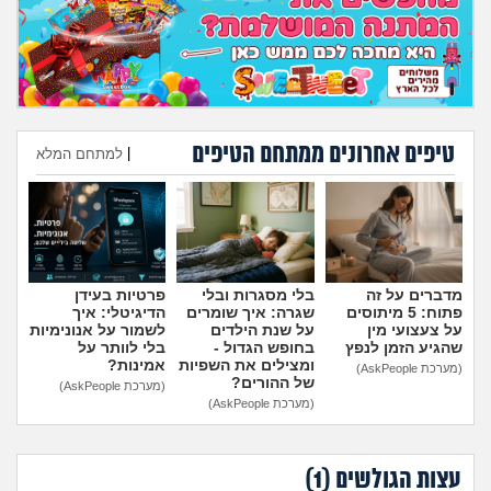
טיפים אחרונים ממתחם הטיפים
|
למתחם המלא
הוספת טיפ
מדברים על זה
בלי מסגרות ובלי
פרטיות בעידן
פתוח: 5 מיתוסים
שגרה: איך שומרים
הדיגיטלי: איך
על צעצועי מין
על שנת הילדים
לשמור על אנונימיות
שהגיע הזמן לנפץ
בחופש הגדול -
בלי לוותר על
ומצילים את השפיות
אמינות?
(מערכת AskPeople)
של ההורים?
(מערכת AskPeople)
(מערכת AskPeople)
עצות הגולשים (
1
)