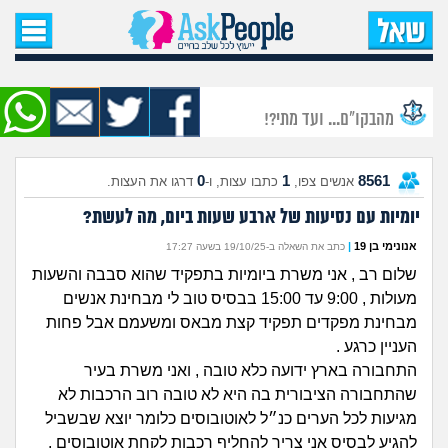
עמוד הבית
שאל שאלה
מהבקו"ם... ועד מתי?!
שאלות חדשות
0
1
8561
אנשים צפו,
כתבו עצות, ו-
דרגו את העצות.
שאלות שעוררו עניין
יומיות עם נסיעות של ארבע שעות ביום, מה לעשת?
עצות חדשות
אנונימי בן 19
|
כתב את השאלה ב-19/10/25 בשעה 17:27
שלום רב , אני משרת ביומיות בתפקיד שהוא סבבה והשעות
מה קורה כאן?
מעולות , 9:00 עד 15:00 בבסיס טוב לי מבחינת אנשים
מבחינת מפקדים תפקיד קצת מבאס ומשעמם אבל פחות
מתחם הטיפים
העניין כרגע .
התחבורה בארץ ידועה כלא טובה , ואני משרת בעיר
מדורים
שהתחבורה הציבורית בה היא לא טובה רוב הרכבות לא
מגיעות לכל הערים כנ״ל לאוטובוסים כלומר יוצא שבשביל
להגיע לבסיס אני צריך להחליף רכבות לקחת אוטובוסים ,