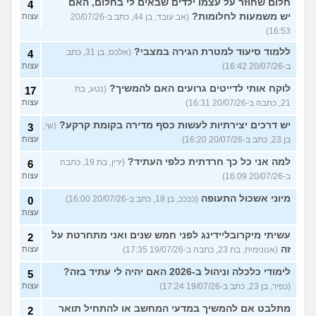
חלום שחוזר על עצמו ילדים שבאים לי בחלום, האם
4
יש משמעות לחלומות?
(אב עובד, בן 44, כתב ב-20/07/26
עצות
16:53)
ללמוד סיעוד למטרת הגירה במצבי?
(אלכס, בן 31, כתב
4
ב-20/07/26 16:42)
עצות
לוקח אותי לדייטים גרועים האם להמשיך?
(נטע, בת
17
21, כתבה ב-20/07/26 16:31)
עצות
יש דרכים יצירתיות לעשות כסף מדירה בקומת קרקע?
(שי,
3
בן 23, כתב ב-20/07/26 16:20)
עצות
למה אני כל כך חרדתית כלפי העתיד?
(ירין, בת 19, כתבה
6
ב-20/07/26 16:09)
עצות
מיוני אשכול התעופה
(ככככ, בן 18, כתב ב-20/07/26 16:00)
0
עצות
עשיתי מיקרובליידינג לפני חמש שנים ואני מתחרטת על
2
זה
(אנונימית, בת 23, כתבה ב-19/07/26 17:35)
עצות
לימודי כלכלה וניהול ב-2026 האם יהיה לי עתיד בזה?
5
(כפיר, בן 23, כתב ב-19/07/26 17:24)
עצות
מתלבט אם להמשיך במדעי המחשב או להתחיל תואר
2