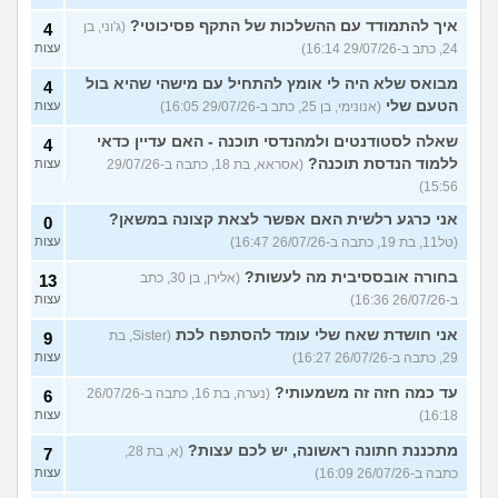
איך להתמודד עם ההשלכות של התקף פסיכוטי?
(ג'וני, בן
4
24, כתב ב-29/07/26 16:14)
עצות
מבואס שלא היה לי אומץ להתחיל עם מישהי שהיא בול
4
הטעם שלי
(אנונימי, בן 25, כתב ב-29/07/26 16:05)
עצות
שאלה לסטודנטים ולמהנדסי תוכנה - האם עדיין כדאי
4
ללמוד הנדסת תוכנה?
(אסראא, בת 18, כתבה ב-29/07/26
עצות
15:56)
אני כרגע רלשית האם אפשר לצאת קצונה במשאן?
0
(טל11, בת 19, כתבה ב-26/07/26 16:47)
עצות
בחורה אובססיבית מה לעשות?
(אלירן, בן 30, כתב
13
ב-26/07/26 16:36)
עצות
אני חושדת שאח שלי עומד להסתפח לכת
(Sister, בת
9
29, כתבה ב-26/07/26 16:27)
עצות
עד כמה חזה זה משמעותי?
(נערה, בת 16, כתבה ב-26/07/26
6
16:18)
עצות
מתכננת חתונה ראשונה, יש לכם עצות?
(א, בת 28,
7
כתבה ב-26/07/26 16:09)
עצות