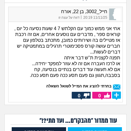
חייל_3002, בן 22, אורח
|
11/11/25 20:19
דווח על עצה זו
אחי אני ממש כמוך עם הקלתש 7 4 שעות נסיעה כל יום ,
קוראים ספר , מדברים עם נוסעים אחרים, אם זה רכבת
אז מטיילים בה ושירותים כמובן, מתכתב בטלפון עם
חברים עושה קורס פסכימוטרי תרגילים במתמטיקה יש
דברים לעשות...
תפנה לקצנית ת"ש דבר איתה
או לרכז העברה אם זה לא עוזר למפקד יחידה...
אם לא תעשה עוד דברים בנתיים בנסיעה, קח
בסבבה,תגוון גם פעם תסע ככה פעם תסע ככה.
בחרתי להציג את המייל לשואל השאלה
0
0
עוד ממדור "מהבקו"ם... ועד מתי?!"