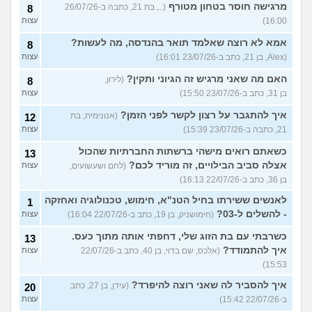
מרגישה חוסר בטחון מטורף
(.., בת 21, כתבה ב-26/07/26
8
16:00)
עצות
אמא לא רוצה שאלמד תואר בהנדסה, מה לעשות?
8
(Alex, בן 21, כתב ב-23/07/26 16:01)
עצות
האם מה שאני מרגיש זה הגיוני ותקין?
(לירון,
8
בן 31, כתב ב-23/07/26 15:50)
עצות
איך להתגבר על רצון לקשר לפני הזמן?
(אנונימית, בת
12
21, כתבה ב-23/07/26 15:39)
עצות
כשאתם רואים מישהי ברשתות החברתיות שהכול
13
אצלה סביב הבילויים, זה מוריד לכם?
(לחם ושעשועים,
עצות
בן 36, כתב ב-22/07/26 16:13)
לאנשים ששירתו בחיל הטנ"א, חימוש, טכנולוגיה ואחזקה
1
- להשלים ל-03?
(חימושניק, בן 19, כתב ב-22/07/26 16:04)
עצות
כשרבתי עם בת הזוג שלי, דחפתי אותה מתוך כעס.
13
איך להתמודד?
(אלכס, שם בדוי, בן 40, כתב ב-22/07/26
עצות
15:53)
איך להסביר לה שאני רוצה להיפרד?
(עידן, בן 27, כתב
20
ב-22/07/26 15:42)
עצות