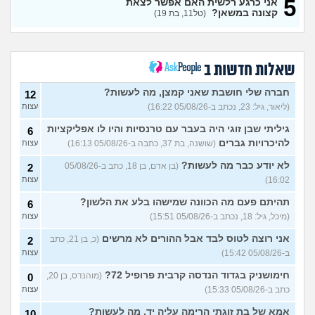
5
אני כרגע רלשית האם אפשר לצאת
מה התפקיד?
(הי, בן 19)
עצות
קצונה במשאן?
(טל11, בת 19)
איזה תפקיד הכי כדאי (מנילה)
0
לפני גיוס עולה ליב
(Akppp, בת
עצות
17)
מנהל רשת בחיל התקשוב או
שאלות חדשות ב
0
לוחם הגנה אווירית?
(Maor,
עצות
בן 19)
חברה שלי חושבת שאני קמצן, מה לעשות?
12
(ליאור, גיל: 23, נכתב ב-05/08/26 16:22)
עצות
שתי אופציות קשות לפני
2
השירות בצה"ל
(ניצן, בן 18)
עצות
גיליתי שבן זוגי היה בעבר עם טרנסיות והיו לו אפליקציות
6
התנשקתי עם מישהו מהבסיס
6
להיכרויות גברים
(שושנה, בת 37, כתבה ב-05/08/26 16:13)
עצות
שלי ואני לא יודעת מה אני
עצות
מרגישה לגבי זה
(תמר, בת 20)
לא יודע כבר מה לעשות?
(בן אדם, בן 18, כתב ב-05/08/26
2
16:02)
עצות
אפשרי לקבל מנ״תית בסירוב
0
בבאקום?
(ליה, בת 20)
עצות
תהיתם פעם מה הכוונה שמישהו בלע את הלשון?
6
מסלול אופק מודיעין - האם
2
(מיכל, גיל: 18, נכתב ב-05/08/26 15:51)
עצות
כדאי?
(ליהי, בת 18)
עצות
אני רוצה לטוס לבד אבל ההורים לא מרשים
(כ, בן 21, כתב
2
מה לסמן בשאלון העדפות אם
1
ב-05/08/26 15:42)
עצות
אני לא רוצה קרבי?
(אנונימי, בן
עצות
17)
חימושניק בגדוד הנדסה קרבית פרופיל 72?
(מוהנדס, בן 20,
0
כתב ב-05/08/26 15:33)
עצות
עוד שאלות חדשות במדור
אמא של בת זוגתי הרימה עליה יד, מה לעשות?
10