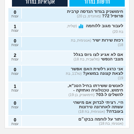
חדשות במדור
אקראיות במדור
חימושניק בגדוד הנדסה קרבית
0
פרופיל 72?
(מוהנדס, בן 20)
עצות
לעבור מגוב ללוחמה
(קולית,
1
עצות
בת 20)
רכזת שירות ישיר
(אנונימית, בת
0
18)
עצות
אם לא אגיע לצו גיוס בגלל
2
מצבי הנפשי
(מלשבית, בת 18)
עצות
אני כרגע רלשית האם אפשר
0
לצאת קצונה במשאן?
(טל11, בת
עצות
19)
לאנשים ששירתו בחיל הטנ"א,
1
חימוש, טכנולוגיה ואחזקה -
עצות
להשלים ל-03?
(חימושניק, בן 19)
היי. רציתי לבדוק אם מישהי
0
עשתה לאחרונה טירונות
עצות
בעובדה?
(אנונימית, בת 18)
ויתור על לוחמה בבקו״ם
0
(אנונימי, בת 18)
עצות
אני רוצה להתגייס
השתחררתי מהצבא
ללוחמה. האם גברים
על פרופיל 21
ויתור על לוחמה בבקו״ם מה