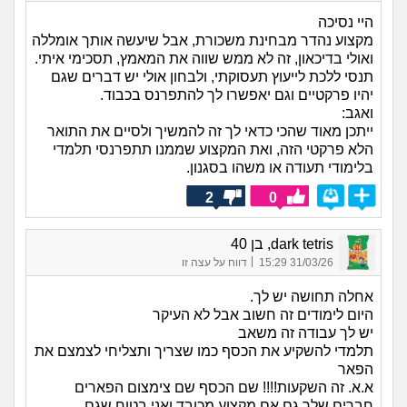
היי נסיכה
מקצוע נהדר מבחינת משכורת, אבל שיעשה אותך אומללה
ואולי בדיכאון, זה לא ממש שווה את המאמץ, תסכימי איתי.
תנסי ללכת לייעוץ תעסוקתי, ולבחון אולי יש דברים שגם
יהיו פרקטיים וגם יאפשרו לך להתפרנס בכבוד.
ואגב:
ייתכן מאוד שהכי כדאי לך זה להמשיך ולסיים את התואר
הלא פרקטי הזה, ואת המקצוע שממנו תתפרנסי תלמדי
בלימודי תעודה או משהו בסגנון.
2
0
dark tetris, בן 40
|
31/03/26 15:29
דווח על עצה זו
אחלה תחושה יש לך.
היום לימודים זה חשוב אבל לא העיקר
יש לך עבודה זה משאב
תלמדי להשקיע את הכסף כמו שצריך ותצליחי לצמצם את
הפאר
א.א. זה השקעות!!!! שם הכסף שם צימצום הפארים
חברים שלך גם אם מקצוע מכובד ואני בטוח שגם