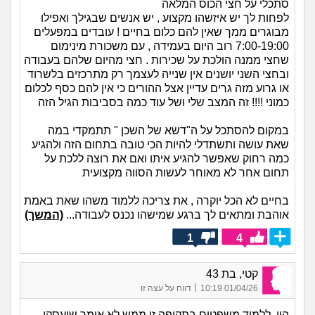
סתכלי על חצי הכוס המלאה
לפחות לך יש איזשהו מקצוע , יש אנשים שבגילך ואפילו
מבוגרים ממך שאין להם כלום בחיים ! עובדים במפעלים
7:00-19:00 רוב היום בעמידה , עם משכורת מינימום
שחצי ממנה הולכת על שכירות . חצי מהיום שלהם בעבודה
ובחצי השני יושנים אין שנייה לעצמך רק מתרכזים בלשרוד
או גרוע מזה גרים עדיין אצל ההורים כי אין להם כסף לכלום
כמוני !!!! זה המצב שלי ושל עוד כמה בסביבות הגיל הזה
במקום להסתכל על ה"דשא של השכן " תתמקדי במה
שאת עושה ותשתדלי להיות הכי טובה בתחום הזה ולהגיע
כמה רחוק שאפשר להגיע איתו ואם את רוצה ללכת על
תחום אחר לא מאוחר לעשות הסווה מקצועית
בחיים לא הכל יוקרה , את צריכה ללמוד משהו שאת באמת
אוהבת ומתאים לך ברגע שמישהו נכנס לעבודה...
(המשך)
1
4
קטי, בת 43
|
01/04/26 10:19
דווח על עצה זו
היי, ללמוד משפטים בתקופה זו ממש לא אומר שיעסקו