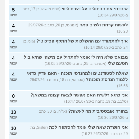
איבדתי את הבתולים על נערת ליווי
(סתם מישהו, בן 17, כתב
5
ב-29/07/26 16:34)
עצות
לעשות קרחת ולשים פאה
(אנונימי, בן 20, כתב ב-29/07/26
4
16:23)
עצות
איך להתמודד עם ההשלכות של התקף פסיכוטי?
(ג'וני, בן
4
24, כתב ב-29/07/26 16:14)
עצות
מבואס שלא היה לי אומץ להתחיל עם מישהי שהיא בול
4
הטעם שלי
(אנונימי, בן 25, כתב ב-29/07/26 16:05)
עצות
שאלה לסטודנטים ולמהנדסי תוכנה - האם עדיין כדאי
4
ללמוד הנדסת תוכנה?
(אסראא, בת 18, כתבה ב-29/07/26
עצות
15:56)
אני כרגע רלשית האם אפשר לצאת קצונה במשאן?
0
(טל11, בת 19, כתבה ב-26/07/26 16:47)
עצות
בחורה אובססיבית מה לעשות?
(אלירן, בן 30, כתב
13
ב-26/07/26 16:36)
עצות
אני חושדת שאח שלי עומד להסתפח לכת
(Sister, בת
10
29, כתבה ב-26/07/26 16:27)
עצות