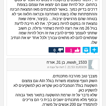
בתחום. יכול להיות שגם הם ימצאו את עצמם בצומת
דרכים בדיוק כמוך. באשר למתכנתים מאז המצאת הבינה
וההתפתחות שלה בשנה האחרונה וכנראה הלאה אני לא
בטוחה שהם מרגישים יציבות… בקיצור, איפה שאת
נמצאת זה במקום להיות בשבילך. את לא חייבת לדעת
בגיל 26 מה את רוצה להיות כשתהיי גדולה. כן חשוב
שתתני לעצמך ספייס להבין את זה ויכול להיות שמה
שמתאים להם לא מתאים עבורך ולכל אחד יש את הנתיב
שלו.
0
1
mosh_1533, בן 31, אורח
|
31/03/26 21:53
דווח על עצה זו
מצבך טוב מהרבה מתכנתים.
השוק הוצף וצומצמו משרות בגלל הAI וגם צמצום
השקעות בגלל הטמבלים כאן שקראו כאן למשקיעים לא
להשקיע כאן.
שלא נדבר על זה שרמת ההשקעה בתואר מאד גבוהה
ובסוף מלא מתכנתים יושבים בבית כי הם צריכים
להתמודד עם 200 אנשים על משרה.