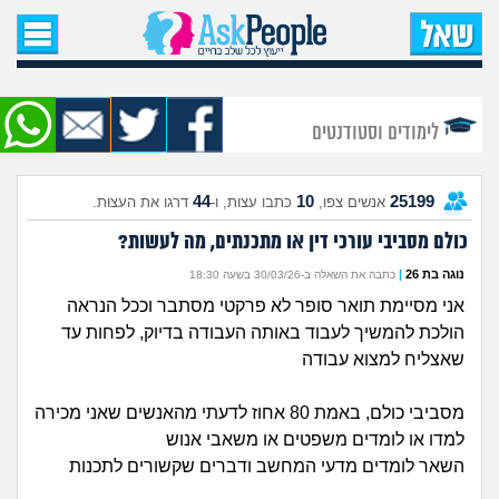
עמוד הבית
שאל שאלה
לימודים וסטודנטים
שאלות חדשות
44
10
25199
אנשים צפו,
כתבו עצות, ו-
דרגו את העצות.
שאלות שעוררו עניין
כולם מסביבי עורכי דין או מתכנתים, מה לעשות?
עצות חדשות
נוגה בת 26
|
כתבה את השאלה ב-30/03/26 בשעה 18:30
אני מסיימת תואר סופר לא פרקטי מסתבר וככל הנראה
מה קורה כאן?
הולכת להמשיך לעבוד באותה העבודה בדיוק, לפחות עד
שאצליח למצוא עבודה
מתחם הטיפים
מסביבי כולם, באמת 80 אחוז לדעתי מהאנשים שאני מכירה
מדורים
למדו או לומדים משפטים או משאבי אנוש
השאר לומדים מדעי המחשב ודברים שקשורים לתכנות