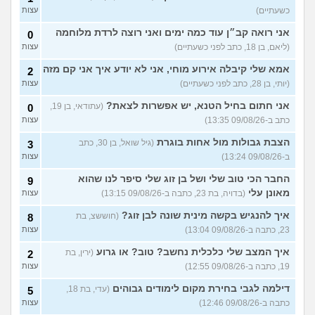
1
של המכללה האקדמית וינגייט
כשעתיים)
עצות
עצות
(מתלבט לגבי תואר, בן 28)
אני רואה קב״ן עוד כמה ימים ואני רוצה לרדת מלוחמה
0
לימודים מסלול בוקר או ערב?
3
(ליאם, בן 18, כתב לפני כשעתיים)
עצות
(אנונימית, בת 27)
עצות
אמא שלי קיבלה אירוע מוחי, אני לא יודע איך אני קם מזה
2
אילו יחידות טכנולוגיות יש?
2
(אנונימי, בן 17)
(יותי, בן 28, כתב לפני כשעתיים)
עצות
עצות
החיים בתור סטודנט לרפואה
אני חתום בחיל הטנא, יש אפשרות לצאת?
(עתודאי, בן 19,
9
0
(אנונימי, בן 20)
עצות
כתב ב-09/08/26 13:35)
עצות
הנדסת בניין באריאל או סמי
3
הצבת גבולות מול אחות בוגרת
(גיל שואל, בן 30, כתב
3
שמעון?
(יותם, בן 23)
עצות
ב-09/08/26 13:24)
עצות
עוד שאלות חדשות במדור
החבר הכי טוב שלי ושל בן זוג שלי סיפר לנו שהוא
9
מאונן עלי
(בדויה, בת 23, כתבה ב-09/08/26 13:15)
עצות
איך להנגיש בקשה מינית שונה לבן זוג?
(חוששצ, בת
8
23, כתבה ב-09/08/26 13:04)
עצות
איך המצב שלי כלכלית נחשב? טוב? או גרוע
(ירין, בת
2
19, כתבה ב-09/08/26 12:55)
עצות
דילמה לגבי בחירת מקום לימודים גבוהים
(עדי, בת 18,
5
כתבה ב-09/08/26 12:46)
עצות