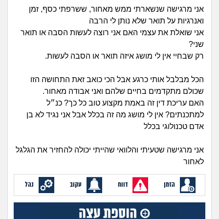
זוגיות
חיפוש שאלות
אני מרגישה שנשארתי ממש מאחור, ששרפתי כסף, זמן
ואנרגיות על תואר שלא נותן לי הרבה
|
היריון ולידה
הרשמה
התחברות
אני שואלת את עצמי האם אני רוצה לעשות הסבה או תואר
שני?
הורות ומשפחה
רק שבחיי אין לי מושג איזה תואר או הסבה לעשות.
מתבגרים
הכל מבלבל אותי כרגע אבל הכי כואב זאת התחושה הזו
שכולם מתקדמים בחיים שלהם ואני אבודה מאחור.
מהבקו"ם... ועד מתי?!
האם עריכת דין זה באמת מקצוע טוב כל כך? כנ״ל
למתכנתים? אין לי מושג מה זה בכלל אבל אני נגיד לא בן
לימודים וסטודנטים
אדם טכנולוגי בכלל
עבודה וקריירה
אני מרגישה שטעיתי והלוואי שהייתי יכולה להחזיר את הגלגל
לאחור
חברים ואנשים
הזמן
דווח
עקוב
נהל
בית, שכנים ושותפים