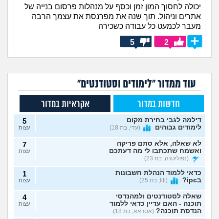
יכולה לחסוך המון זמן וכסף על מנהלות פרסום בנייה של
אתרים וניהול. תוך שנה את מפרנסת את עצמך הרבה
מעבר לכמעט כל עבודה כשכירה
5
2
עוד ממדור "לימודים וסטודנטים"
חדשות במדור
אקראיות במדור
דילמה לגבי בחירת מקום
5
לימודים גבוהים
(עדי, בת 18)
עצות
לא שאלה, אלא סתם פריקה
7
ואשמח שתכתבו לי מה דעתכם
עצות
(נפוליטנה, בת 23)
כדאי ללמוד הנהלת חשבונות
1
בipc?
(lili, בת 25)
עצות
שאלה לסטודנטים ולמהנדסי
4
תוכנה - האם עדיין כדאי ללמוד
עצות
הנדסת תוכנה?
(אסראא, בת 18)