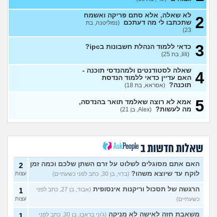
מתלבט על כיון לימודים
(יואב, בן
3
27)
עצות
לא שאלה, אלא סתם פריקה ואשמח
2
שתכתבו לי מה דעתכם
(נפוליטנה, בת
בירור לגבי תכנית 4 שנתית
1
23)
לרפואה
(מירי, בת 23)
עצות
3
כדאי ללמוד הנהלת חשבונות בipc?
יש לי 11 שנות לימוד איך אני
3
(lili, בת 25)
משלים ל12?
(אסי, בן 35)
עצות
שאלה לסטודנטים ולמהנדסי תוכנה -
4
אני מרגישה שאני לא מתקדמת
7
האם עדיין כדאי ללמוד הנדסת
לשום מקום
(ללללל, בת 24)
עצות
תוכנה?
(אסראא, בת 18)
לימודים בתחום מזרחנות/
2
5
אמא לא רוצה שאלמד תואר בהנדסה,
קרימינולוגיה עם אבחנות
עצות
מה לעשות?
(Alex, בן 21)
פסיכיאטריות
(בר, בת 27)
ללמוד פסיכולוגיה?
(מישהו, בן
2
87)
עצות
שאלות חדשות ב
אם הייתה לכם מכונת זמן.
12
הייתם בוחרים לנשור מבית
עצות
האם אתם מסוגלים לשלוט על זרם השתן שלכם וכמה זמן
2
ספר כדי להתחיל מוקדם יותר?
(ירין, בת 19)
לוקח עד שיוצא משהו?
(בדוי, בן 30, כתב לפני כשעתיים)
עצות
סיימתי תואר והבנתי שאני לא
9
הרגשה של תסכול וריקנות אינסופית
(אבוד, בן 27, כתב לפני
1
רוצה לעבוד בתחום, מה
עצות
כשעתיים)
עצות
עכשיו?
(טל, בת 29)
משאבת חזה לאישה לא מניקה
(ג'וני בראבו, בן 30, כתב לפני
1
מס שאלות לסטודנטים ובוגרים