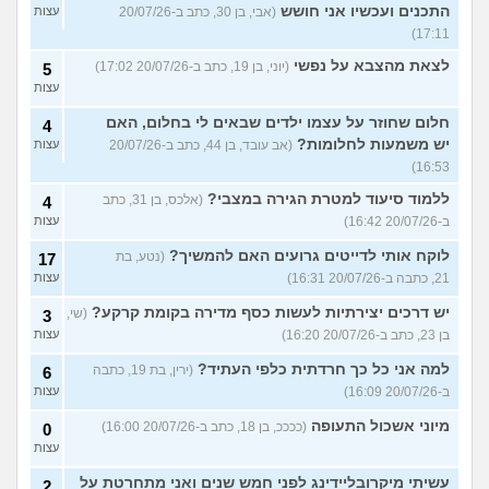
התכנים ועכשיו אני חושש
(אבי, בן 30, כתב ב-20/07/26
עצות
17:11)
לצאת מהצבא על נפשי
(יוני, בן 19, כתב ב-20/07/26 17:02)
5
עצות
חלום שחוזר על עצמו ילדים שבאים לי בחלום, האם
4
יש משמעות לחלומות?
(אב עובד, בן 44, כתב ב-20/07/26
עצות
16:53)
ללמוד סיעוד למטרת הגירה במצבי?
(אלכס, בן 31, כתב
4
ב-20/07/26 16:42)
עצות
לוקח אותי לדייטים גרועים האם להמשיך?
(נטע, בת
17
21, כתבה ב-20/07/26 16:31)
עצות
יש דרכים יצירתיות לעשות כסף מדירה בקומת קרקע?
(שי,
3
בן 23, כתב ב-20/07/26 16:20)
עצות
למה אני כל כך חרדתית כלפי העתיד?
(ירין, בת 19, כתבה
6
ב-20/07/26 16:09)
עצות
מיוני אשכול התעופה
(ככככ, בן 18, כתב ב-20/07/26 16:00)
0
עצות
עשיתי מיקרובליידינג לפני חמש שנים ואני מתחרטת על
2