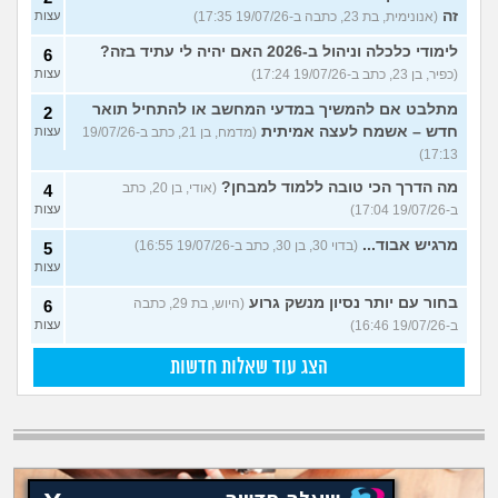
זה
(אנונימית, בת 23, כתבה ב-19/07/26 17:35)
עצות
לימודי כלכלה וניהול ב-2026 האם יהיה לי עתיד בזה?
6
(כפיר, בן 23, כתב ב-19/07/26 17:24)
עצות
מתלבט אם להמשיך במדעי המחשב או להתחיל תואר
2
חדש – אשמח לעצה אמיתית
(מדמח, בן 21, כתב ב-19/07/26
עצות
17:13)
מה הדרך הכי טובה ללמוד למבחן?
(אודי, בן 20, כתב
4
ב-19/07/26 17:04)
עצות
מרגיש אבוד...
(בדוי 30, בן 30, כתב ב-19/07/26 16:55)
5
עצות
בחור עם יותר נסיון מנשק גרוע
(היוש, בת 29, כתבה
6
ב-19/07/26 16:46)
עצות
הצג עוד שאלות חדשות