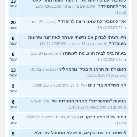
כשרבתי עם בת הזוג שלי, דחפתי אותה מתוך כעס.
13
איך להתמודד?
(אלכס, שם בדוי, בן 40, כתב ב-22/07/26
עצות
15:53)
איך להסביר לה שאני רוצה להיפרד?
(עידן, בן 27, כתב
20
ב-22/07/26 15:42)
עצות
היי. רציתי לבדוק אם מישהי עשתה לאחרונה טירונות
0
בעובדה?
(אנונימית, בת 18, כתבה ב-22/07/26 15:31)
עצות
בעיות ביני לבית הזוג, מה לעשות?
(אנונימי, בן 24, כתב
6
ב-22/07/26 15:22)
עצות
האם להיות חרמנית בגילי נורמאלי?
(Hayatov, בת 40,
13
כתבה ב-22/07/26 15:11)
עצות
לא משלמת בדייטים
(אלי, בן 29, כתב ב-22/07/26 15:00)
9
עצות
בטעות "התעוררתי" מאחת החברות שלי
(מקווה שלא
8
סוטה, בן 18, כתב ב-22/07/26 14:51)
עצות
ויתור על לוחמה בבקו״ם
(אנונימי, בת 18, כתבה ב-22/07/26
0
14:40)
עצות
6 שנים יחד עם הבן זוג, והוא לא מסתכל עליי ולא
9