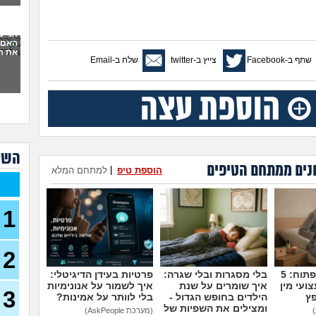
סוצי
(סטודנ
אני 
האם 
עצמ
את ה
שתף ב-Facebook
צייץ ב-twitter
שלח ב-Email
עבוד
תורי
23)
מכינ
עבוד
השא
תורי
נים ממתחם הטיפים
22)
הוספת טיפ
|
למתחם המלא
בת 26 מרגישה אבודה
26)
1
קרי
(מתעני
2
מחפ
למר
לרופ
מדברים על זה פתוח: 5
בלי מסגרות ובלי שגרה:
פרטיות בעידן הדיגיטלי:
(מרפא
ועי מין
איך שומרים על שנת
איך לשמור על אנונימיות
3
פץ
הילדים בחופש הגדול -
בלי לוותר על אמינות?
במה
ומצילים את השפיות של
(מערכת AskPeople)