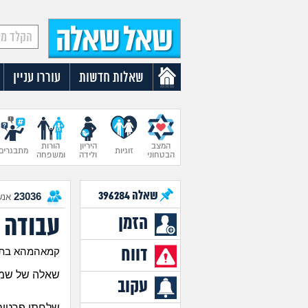
שאלות חדשות
עוררו עניין
המצב
היריון
הורות
זוגיות
מתבגרים
הבטחוני
ולידה
ומשפחה
שאלה
396284
23036
אנש
עבודה 
הזמן
דווח
קמאהמהא בת 25
שאלה של שמנ
עקוב
שלחתי פרטים,