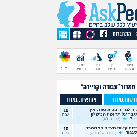
התחברות
|
פיננסי
בין
חיות
יוקר
גאווה
וכלכלה
הסדינים
מחמד
המחיה
ממדור "עבודה וקריירה"
דשות במדור
אקראיות במדור
י למורה בבית ספר. איך
10
גבר על תחושת הכישלון
עצות
ים?
(גידי, בן 40)
דות קשות מעצם המחשבה
10
עבוד
(בחורה של חופש,
עצות