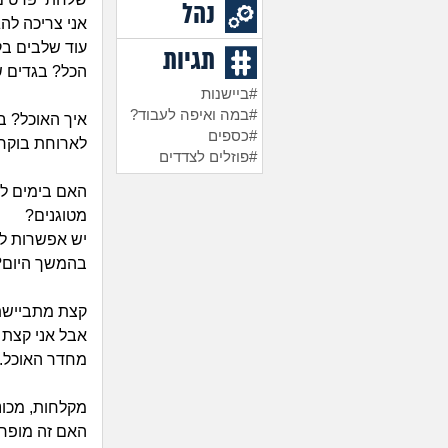
נהל
אני צריכה לה
עוד שלבים בק
תגיות
הכל? בגדים ש
#ביישנות
#במה ואיפה לעבוד?
איך האוכל? ב
#כספים
לארוחת בוקר 
#פוזלים לצדדים
האם בימים לא
מטוגנים?
יש אפשרות ל
בהמשך היום?
קצת מתביישת 
אבל אני קצת 
מחדר האוכל.
מקלחות, מכונ
האם זה מופרד