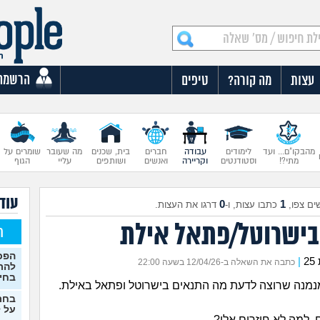
הרשמה
עצות
מה קורה?
טיפים
מהבקו"ם... ועד
לימודים
עבודה
חברים
בית, שכנים
מה שעובר
שומרים על
מתי?!
וסטודנטים
וקריירה
ואנשים
ושותפים
עליי
הגוף
עוד 
0
1
ים צפו,
כתבו עצות, ו-
דרגו את העצות.
בישרוטל/פתאל אילת
ח
הפכת
|
כתבה את השאלה ב-12/04/26 בשעה 22:00
להת
בחי
מנה שרוצה לדעת מה התנאים בישרוטל ופתאל באילת.
בחר
על ל
 למה לא חוזרים אלי?