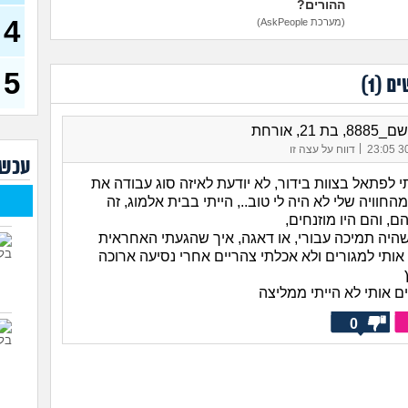
ההורים?
4
(מערכת AskPeople)
שחו
זמנ
ולהש
עבו
5
ים (
1
)
(סטודנ
איך 
(אסי, ב
בת 21, אורחת
|
30/
דווח על עצה זו
האם
עכשי
קוס
תי לפתאל בצוות בידור, לא יודעת לאיזה סוג עבודה את
מסי
החוויה שלי לא היה לי טוב.., הייתי בבית אלמוג, זה
יודע
, והם היו מוזנחים,
בת 23)
היה תמיכה עבורי, או דאגה, איך שהגעתי האחראית
שאל
ותי למגורים ולא אכלתי צהריים אחרי נסיעה ארוכה
חשב
איך
ם אותי לא הייתי ממליצה
התע
0
איך 
(אנוני