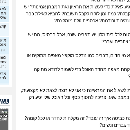
בת 30)
גיע לאילת כדי לעשות את הראיון ואת המבחן אמינות? יש
לצא
אחרי
בלה? כמה זמן לוקח לקבל תשובה? להביא לאילת כבר
שלי
מיכות וכודמה? אכסנייה זולה מומלצת?
קושי
טח לכל בית מלון יש תפריט שונה, אבל בבסיס, מה יש
מישה
צהריים וערב?
מזכ
20)
 מיוחדים, דברים כמו נודלס מוקפץ מאפים מתוקים או
לשא
שתי
(ירין, 
קחת מאפה מחדר האוכל כדי לשמור לדודא מתוקה
מרגי
להת
איך
לשאול את המראיינת כי אני לא רוצה לצאת לא מקצועית,
כפות
בלי 
במצב שאני צריכה לחסוך כסף וכל האוכל שלי יגיע רק
שאלו
20)
יכולי
ניסי
שמתי
לעב
בקפה
ת כביסה איך זה עובד? זה מקלחות לחדר או לכל קומה?
מרגי
העוב
22)
 גברים ונשים?
הכש