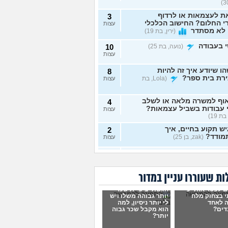
ת לעצמאות או לרדוף
3
 החלום? החישוב הכלכלי
עצות
 לא מסתדר
(ירין, בת 19)
 בעבודה
(נועה, בת 25)
10
עצות
ו שיודע איך זה להיות
8
ירת בית ספר?
(Lola, בת
עצות
וף למשרה מלאה או לשלב
4
 עבודות בשביל עצמאות?
עצות
בת 19)
ש תקוע בחיים, איך
2
מודד?
(zak, בן 25)
עצות
 לעשות כסף מתמונות של
7
 רגליים בצורה אנונימית
עצות
שיגלו אותי?
(אליס, בת
ת שעוררו עניין במדור
ם לפטר אותי כי
הגשתי ציפיית שכר
תי כמעט הכול בקשר
4
 בצחוק מלח
יותר גבוהה משלו ויש
ודה סלאש לימודים
עצות
 לאחד
לי יותר ניסיון, למה
שה שאין עתיד
(אנונימית, בת
דים?
הוא מקבל שכר גבוה
יותר?
רה מעשית לעבודה