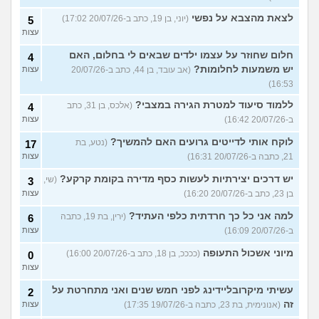
לצאת מהצבא על נפשי
(יוני, בן 19, כתב ב-20/07/26 17:02)
5
עצות
חלום שחוזר על עצמו ילדים שבאים לי בחלום, האם
4
יש משמעות לחלומות?
(אב עובד, בן 44, כתב ב-20/07/26
עצות
16:53)
ללמוד סיעוד למטרת הגירה במצבי?
(אלכס, בן 31, כתב
4
ב-20/07/26 16:42)
עצות
לוקח אותי לדייטים גרועים האם להמשיך?
(נטע, בת
17
21, כתבה ב-20/07/26 16:31)
עצות
יש דרכים יצירתיות לעשות כסף מדירה בקומת קרקע?
(שי,
3
בן 23, כתב ב-20/07/26 16:20)
עצות
למה אני כל כך חרדתית כלפי העתיד?
(ירין, בת 19, כתבה
6
ב-20/07/26 16:09)
עצות
מיוני אשכול התעופה
(ככככ, בן 18, כתב ב-20/07/26 16:00)
0
עצות
עשיתי מיקרובליידינג לפני חמש שנים ואני מתחרטת על
2
זה
(אנונימית, בת 23, כתבה ב-19/07/26 17:35)
עצות