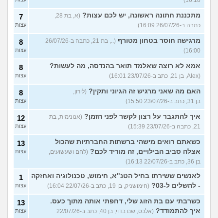
מתכננת חתונה ראשונה, יש לכם עצות?
(א, בת 28,
7
כתבה ב-26/07/26 16:09)
עצות
מרגישה חוסר בטחון מטורף
(.., בת 21, כתבה ב-26/07/26
8
16:00)
עצות
אמא לא רוצה שאלמד תואר בהנדסה, מה לעשות?
8
(Alex, בן 21, כתב ב-23/07/26 16:01)
עצות
האם מה שאני מרגיש זה הגיוני ותקין?
(לירון,
8
בן 31, כתב ב-23/07/26 15:50)
עצות
איך להתגבר על רצון לקשר לפני הזמן?
(אנונימית, בת
12
21, כתבה ב-23/07/26 15:39)
עצות
כשאתם רואים מישהי ברשתות החברתיות שהכול
13
אצלה סביב הבילויים, זה מוריד לכם?
(לחם ושעשועים,
עצות
בן 36, כתב ב-22/07/26 16:13)
לאנשים ששירתו בחיל הטנ"א, חימוש, טכנולוגיה ואחזקה
1
- להשלים ל-03?
(חימושניק, בן 19, כתב ב-22/07/26 16:04)
עצות
כשרבתי עם בת הזוג שלי, דחפתי אותה מתוך כעס.
13
איך להתמודד?
(אלכס, שם בדוי, בן 40, כתב ב-22/07/26
עצות