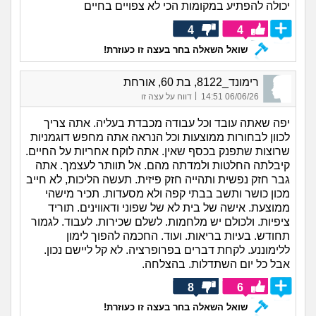
יכולה להפתיע במקומות הכי לא צפויים בחיים
4
4
שואל השאלה בחר בעצה זו כעוזרת!
רימונד_8122, בת 60, אורחת
|
06/06/26 14:51
דווח על עצה זו
יפה שאתה עובד וכל עבודה מכבדת בעליה. אתה צריך
לכוון לבחורות ממוצעות וכל הנראה אתה מחפש דוגמניות
שרוצות שתפנק בכסף שאין. אתה לוקח אחריות על החיים.
קיבלתה החלטות ולמדתה מהם. אל תוותר לעצמך. אתה
גבר חזק נפשית ותהייה חזק פיזית. תעשה הליכות, לא חייב
מכון כושר ותשב בבתי קפה ולא מסעדות. תכיר מישהי
ממוצעת. אישה של בית לא של שפוני ודאווינים. תוריד
ציפיות. ולכולם יש מלחמות. לשלם שכירות. לעבוד. לגמור
תחודש. בעיות בריאות. ועוד. החכמה להפוך לימון
ללימוננע. לקחת דברים בפרופרציה. לא קל ליישם נכון.
אבל כל יום השתדלות. בהצלחה.
8
6
שואל השאלה בחר בעצה זו כעוזרת!