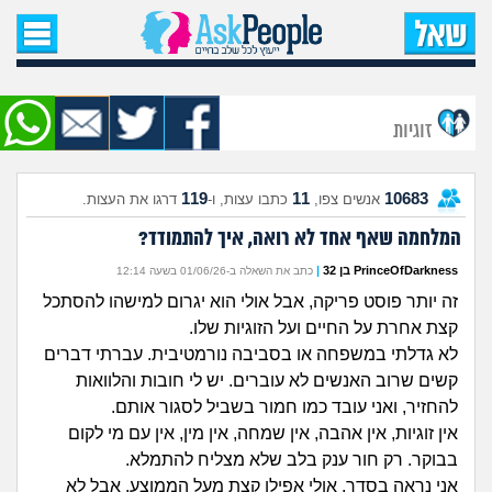
עמוד הבית
שאל שאלה
זוגיות
שאלות חדשות
119
11
10683
אנשים צפו,
כתבו עצות, ו-
דרגו את העצות.
שאלות שעוררו עניין
המלחמה שאף אחד לא רואה, איך להתמודד?
עצות חדשות
PrinceOfDarkness בן 32
|
כתב את השאלה ב-01/06/26 בשעה 12:14
זה יותר פוסט פריקה, אבל אולי הוא יגרום למישהו להסתכל
מה קורה כאן?
קצת אחרת על החיים ועל הזוגיות שלו.
לא גדלתי במשפחה או בסביבה נורמטיבית. עברתי דברים
מתחם הטיפים
קשים שרוב האנשים לא עוברים. יש לי חובות והלוואות
להחזיר, ואני עובד כמו חמור בשביל לסגור אותם.
מדורים
אין זוגיות, אין אהבה, אין שמחה, אין מין, אין עם מי לקום
בבוקר. רק חור ענק בלב שלא מצליח להתמלא.
אני נראה בסדר, אולי אפילו קצת מעל הממוצע, אבל לא