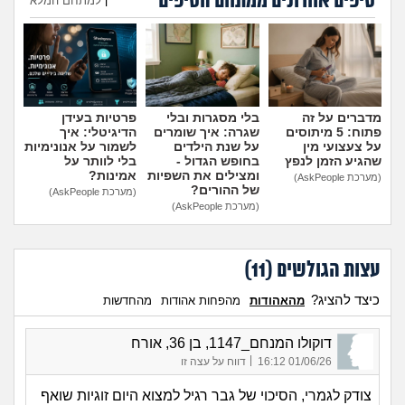
טיפים אחרונים ממתחם הטיפים
|
למתחם המלא
הוספת טיפ
מדברים על זה
בלי מסגרות ובלי
פרטיות בעידן
פתוח: 5 מיתוסים
שגרה: איך שומרים
הדיגיטלי: איך
על צעצועי מין
על שנת הילדים
לשמור על אנונימיות
שהגיע הזמן לנפץ
בחופש הגדול -
בלי לוותר על
ומצילים את השפיות
אמינות?
(מערכת AskPeople)
של ההורים?
(מערכת AskPeople)
(מערכת AskPeople)
עצות הגולשים (
11
)
כיצד להציג?
מהאהודות
מהפחות אהודות
מהחדשות
דוקולו המנחם_1147, בן 36, אורח
|
01/06/26 16:12
דווח על עצה זו
צודק לגמרי, הסיכוי של גבר רגיל למצוא היום זוגיות שואף