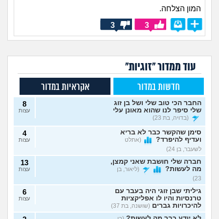
המון הצלחה.
3
3
עוד ממדור "זוגיות"
חדשות במדור
אקראיות במדור
החבר הכי טוב שלי ושל בן זוג
8
שלי סיפר לנו שהוא מאונן עלי
עצות
(בדויה, בת 23)
סימן שהקשר כבר לא בריא
4
ועדיף להיפרד?
(אתלט
עצות
לשעבר, בן 24)
חברה שלי חושבת שאני קמצן,
13
מה לעשות?
(ליאור, בן
עצות
23)
גיליתי שבן זוגי היה בעבר עם
6
טרנסיות והיו לו אפליקציות
עצות
להיכרויות גברים
(שושנה, בת 37)
לא יודע כבר מה לעשות?
(בן