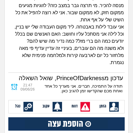
זוגיות
חיפוש שאלות
מנסה להכיר. מי תרצה גבר במצב כזה? לזוגיות מגיעים
|
ממקום חזק, לא ממקום שבור. אני לא רוצה להפיל את כל
היריון ולידה
הרשמה
התחברות
השיט שלי על אף אחת.
אני עובד לילות באבטחה. ליד מקום העבודה שלי יש בניין,
הורות ומשפחה
וכל לילה אני מסתכל עליו וחושב: האם האנשים שם בכלל
יודעים כמה הם ברי מזל? כמה נדיר מה שיש להם?
מתבגרים
ולא משנה מה הם עוברים, בעיניי זה עדיין עדיף פי מאה
מלחזור כל יום לארבעה קירות ולמלחמה פנימית שלא
מהבקו"ם... ועד מתי?!
נגמרת.
לימודים וסטודנטים
עדכון מPrinceOfDarkness, שואל השאלה
21:47
תודה על התמיכה, חברים. אני מעריך כל אחד
09/06/26
עבודה וקריירה
ואחת מכם שהקדישו זמן להגיב כאן.
חברים ואנשים
הזמן
דווח
עקוב
נהל
בית, שכנים ושותפים