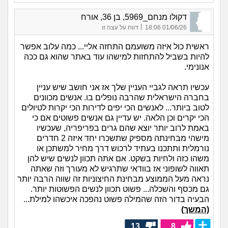
דקולו מנחם_5969, בן 36, אורח
|
01/06/26 18:06
דווח על עצה זו
ראשית כול איזה משועמם התחזה אליי... כמה עלוב אפשר
להיות בשביל להתחזות למישהו עוד באתר שהוא גם ככה
אנונימי.
עכשיו תראה לגביי העניין שלך אז אני חושב שיש עניין
בחברה הישראלית שהרבה נופלים בו. אנשים מכוונים
לטוב ביותר... לאנשים הכי יפים לדירות הכי יקרות לטיולים
הכי יקרים וכן הלאה. יש עדיין גם אנשים פשוטים אם כי
באמת לרוב יותר יוצא שהם גרים בפריפריה, שעכשיו
מישהי מבחינתה מספיק שתשכרו יחד איזה 2 חדרים
נורמלית ותתכנו בעתיד לרכוש דרך מחיר למשתכן או
משהו כזה ולחיות בשקט. אם אתה תכוון לנשים שיש להן
תאווה לשופוני אז בוודאי שתרגיש לא מעורך וזה שאתה
נראה מעל הממוצע מבחינת החיצוניות זה שווה הרבה יותר
גם מכסף והשכלה... פשוט תכוון לנשים הפשוטות יותר.
הבעיה בדור הזה שהמילה פשוט נהפכה איכשהו למילת...
(המשך)
13
8