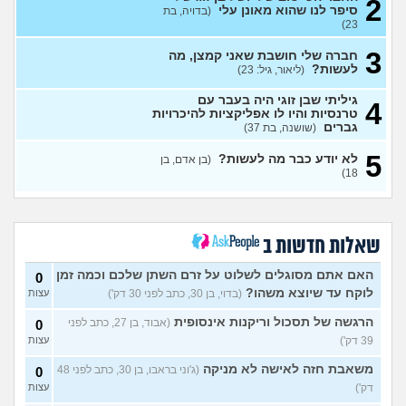
2
לתת לה זמן ולהשאיר המצב
1
סיפר לנו שהוא מאונן עלי
(בדויה, בת
כמו שהוא?
(Flo-T, בן 41)
עצות
23)
לעשות קרחת ולשים פאה
4
3
חברה שלי חושבת שאני קמצן, מה
(אנונימי, בן 20)
עצות
לעשות?
(ליאור, גיל: 23)
מבואס שלא היה לי אומץ
4
גיליתי שבן זוגי היה בעבר עם
4
להתחיל עם מישהי שהיא בול
עצות
טרנסיות והיו לו אפליקציות להיכרויות
הטעם שלי
(אנונימי, בן 25)
גברים
(שושנה, בת 37)
בחורה אובססיבית מה לעשות?
13
5
(אלירן, בן 30)
עצות
לא יודע כבר מה לעשות?
(בן אדם, בן
18)
מתכננת חתונה ראשונה, יש
7
לכם עצות?
(א, בת 28)
עצות
האם מה שאני מרגיש זה הגיוני
8
שאלות חדשות ב
ותקין?
(לירון, בן 31)
עצות
איך להתגבר על רצון לקשר
12
האם אתם מסוגלים לשלוט על זרם השתן שלכם וכמה זמן
0
לפני הזמן?
(אנונימית, בת 21)
עצות
לוקח עד שיוצא משהו?
(בדוי, בן 30, כתב לפני 30 דק')
עצות
כשאתם רואים מישהי ברשתות
13
הרגשה של תסכול וריקנות אינסופית
(אבוד, בן 27, כתב לפני
0
החברתיות שהכול אצלה סביב
עצות
39 דק')
עצות
הבילויים, זה מוריד לכם?
(לחם ושעשועים, בן 36)
משאבת חזה לאישה לא מניקה
(ג'וני בראבו, בן 30, כתב לפני 48
0
כשרבתי עם בת הזוג שלי,
13
דק')
עצות
דחפתי אותה מתוך כעס. איך
עצות