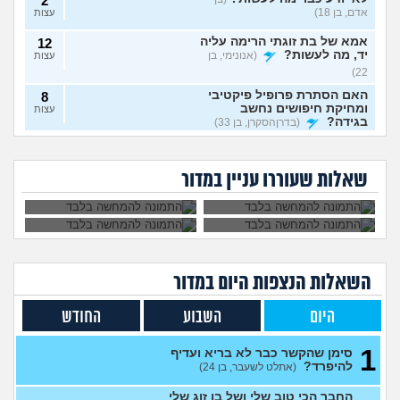
2
אדם, בן 18)
עצות
אמא של בת זוגתי הרימה עליה
12
יד, מה לעשות?
(אנונימי, בן
עצות
22)
האם הסתרת פרופיל פיקטיבי
8
ומחיקת חיפושים נחשב
עצות
בגידה?
(בדרןהסקרן, בן 33)
אבא של בעלי מסתכל
האם להתגרש בשביל
אשמח לעזרה אמיתית וכנה
3
עלי בצורה מחפיצה,
אהבה? או שזה רק
מה לעשות עם
הוא התאהב בבחורה
(אנושי, בן 27)
מה לעשות?
ריגוש?
עצות
העובדה שאשתי
אחרת, איך להגיב?
שאלות שעוררו עניין במדור
הרימה עליי ידיים?
מה אני עושה לא נכון שלא
4
מצליח לי במערכות יחסים?
עצות
(א׳, בת 26)
בת 28 ואף פעם לא הייתי
7
בזוגיות, האם לשקר על כך
עצות
בדייט ראשון?
(רווקה, בת
השאלות הנצפות ה
יום
במדור
28)
אקסית מתנהגת מוזר?
(אנונימי,
3
היום
השבוע
החודש
בן 33)
עצות
1
בחיים לא הייתי בזוגיות ואני לא
7
סימן שהקשר כבר לא בריא ועדיף
יודע איך. איך נכנסים לזוגיות
עצות
להיפרד?
(אתלט לשעבר, בן 24)
בכלל?
(דור, בן 25)
החבר הכי טוב שלי ושל בן זוג שלי