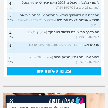
לימודי כלכלה וניהול ב-2026 האם יהיה לי עתיד בזה?
6
(כפיר, בן 23, כתב ב-19/07/26 17:24)
עצות
מתלבט אם להמשיך במדעי המחשב או להתחיל תואר
2
חדש – אשמח לעצה אמיתית
(מדמח, בן 21, כתב ב-19/07/26
עצות
17:13)
מה הדרך הכי טובה ללמוד למבחן?
(אודי, בן 20, כתב
4
ב-19/07/26 17:04)
עצות
מרגיש אבוד...
(בדוי 30, בן 30, כתב ב-19/07/26 16:55)
5
עצות
בחור עם יותר נסיון מנשק גרוע
(היוש, בת 29, כתבה
6
ב-19/07/26 16:46)
עצות
הצג עוד שאלות חדשות
X
שאלה חדשה