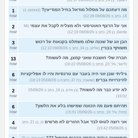
מה דעתכם על מסלול מודאל בחיל המודיעין?
(צגצגצג, בן
1
18, כתב ב-09/08/26 12:28)
עצות
אני על הרצף האוטיסטי ולא מצליח לקבל את עצמי
(Mi
2
Gente, בן 29, כתב ב-09/08/26 12:19)
עצות
הבן זוג של שכנה שלנו משתלט בקנאות על רכוש
3
משותף בבניין
(אליקו, בן 34, כתב ב-09/08/26 12:10)
עצות
חברה שלי חושבת שאני קמצן, מה לעשות?
13
(ליאור, גיל: 23, נכתב ב-05/08/26 16:22)
עצות
גיליתי שבן זוגי היה בעבר עם טרנסיות והיו לו אפליקציות
6
להיכרויות גברים
(שושנה, בת 37, כתבה ב-05/08/26 16:13)
עצות
לא יודע כבר מה לעשות?
(בן אדם, בן 18, כתב ב-05/08/26
2
16:02)
עצות
תהיתם פעם מה הכוונה שמישהו בלע את הלשון?
6
(מיכל, גיל: 18, נכתב ב-05/08/26 15:51)
עצות
אני רוצה לטוס לבד אבל ההורים לא מרשים
(כ, בן 21, כתב
4
ב-05/08/26 15:42)
עצות
חימושניק בגדוד הנדסה קרבית פרופיל 72?
(מוהנדס, בן 20,