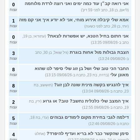
להתמודד?
(אלכס, שם בדוי, בן
אני רואה קב״ן עוד כמה ימים ואני רוצה לרדת מלוחמה
0
40)
(ליאם, בן 18, כתב לפני 59 דק')
עצות
איך להסביר לה שאני רוצה
20
אמא שלי קיבלה אירוע מוחי, אני לא יודע איך אני קם מזה
להיפרד?
1
(עידן, בן 27)
עצות
(יותי, בן 28, כתב לפני כשעה)
עצות
בעיות ביני לבית הזוג, מה
6
לעשות?
(אנונימי, בן 24)
אני חתום בחיל הטנא, יש אפשרות לצאת?
עצות
(עתודאי, בן 19,
0
כתב ב-09/08/26 13:35)
עצות
לא משלמת בדייטים
(אלי, בן
9
עצות
29)
הצבת גבולות מול אחות בוגרת
(גיל שואל, בן 30, כתב
3
ב-09/08/26 13:24)
עצות
יוצאת איתו היום לדייט ראשון
3
(אנונימית, בת 18)
עצות
החבר הכי טוב שלי ושל בן זוג שלי סיפר לנו שהוא
8
מאונן עלי
(בדויה, בת 23, כתבה ב-09/08/26 13:15)
עצות
עוד שאלות חדשות במדור
איך להנגיש בקשה מינית שונה לבן זוג?
(חוששצ, בת
8
23, כתבה ב-09/08/26 13:04)
עצות
איך המצב שלי כלכלית נחשב? טוב? או גרוע
(ירין, בת
2
19, כתבה ב-09/08/26 12:55)
עצות
דילמה לגבי בחירת מקום לימודים גבוהים
(עדי, בת 18,
5
כתבה ב-09/08/26 12:46)
עצות
סימן שהקשר כבר לא בריא ועדיף להיפרד?
(אתלט
4
לשעבר, בן 24, כתב ב-09/08/26 12:37)
עצות