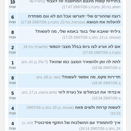
בחרדות קשות מעצם המחשבה על לעבוד
(בחורה של
10
חופש, בת 30, כתבה ב-29/07/26 17:47)
עצות
רוצה שההורים שלי יתגרשו אבל הם לא וגם מפחדת
6
להעלות את הנושא
(אנונימית, בת 23, כתבה ב-29/07/26 17:36)
עצות
גיליתי שאבא שלי בוגד באמא שלי, מה לעשות?
8
(אנונימי, בן 13, כתב ב-29/07/26 17:25)
עצות
אם לא אגיע לצו גיוס בגלל מצבי הנפשי
(מלשבית, בת 18,
2
כתבה ב-29/07/26 17:05)
עצות
לתת לה זמן ולהשאיר המצב כמו שהוא?
(Flo-T, בן 41, כתב
1
ב-29/07/26 16:56)
עצות
תדירות סקס, מה אפשר לעשות?
(נשוי, בן 28, כתב
8
ב-29/07/26 16:45)
עצות
איבדתי את הבתולים על נערת ליווי
(סתם מישהו, בן 17, כתב
5
ב-29/07/26 16:34)
עצות
לעשות קרחת ולשים פאה
(אנונימי, בן 20, כתב ב-29/07/26
4
16:23)
עצות
איך להתמודד עם ההשלכות של התקף פסיכוטי?
(ג'וני, בן
4
24, כתב ב-29/07/26 16:14)
עצות