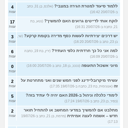
ללמוד סיעוד למטרת הגירה במצבי?
(אלכס, בן 31, כתב
4
ב-20/07/26 16:42)
עצות
לוקח אותי לדייטים גרועים האם להמשיך?
(נטע, בת
17
21, כתבה ב-20/07/26 16:31)
עצות
יש דרכים יצירתיות לעשות כסף מדירה בקומת קרקע?
(שי,
3
בן 23, כתב ב-20/07/26 16:20)
עצות
למה אני כל כך חרדתית כלפי העתיד?
(ירין, בת 19, כתבה
6
ב-20/07/26 16:09)
עצות
מיוני אשכול התעופה
(ככככ, בן 18, כתב ב-20/07/26 16:00)
0
עצות
עשיתי מיקרובליידינג לפני חמש שנים ואני מתחרטת על
2
זה
(אנונימית, בת 23, כתבה ב-19/07/26 17:35)
עצות
לימודי כלכלה וניהול ב-2026 האם יהיה לי עתיד בזה?
5
(כפיר, בן 23, כתב ב-19/07/26 17:24)
עצות
מתלבט אם להמשיך במדעי המחשב או להתחיל תואר
2
חדש – אשמח לעצה אמיתית
(מדמח, בן 21, כתב ב-19/07/26
עצות
17:13)