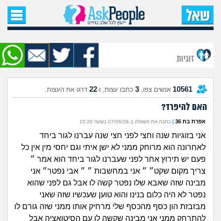
עמוד הבית
שאל שאלה
זוגיות
שאלות חדשות
22
3
10561
אנשים צפו,
כתבו עצות, ו-
דרגו את העצות.
שאלות שעוררו עניין
האם להיפרד?
עצות חדשות
אפרת בת 36
|
כתבה את השאלה ב-07/06/26 בשעה 15:20
אני בזוגיות שנה וחצי לפני חצי שנה עברנו לגור ביחד
מה קורה כאן?
לאחרונה הוא מרוחק ממני לא ישן איתי וגם יחסי מין אין כל
פעם יש תירוץ אחר לפני שעברנו לגור ביחד הוא אמר ״
מתחם הטיפים
צריך מקום שקט״ ״ אני במחשבות ״ ״ אבי נפטר״ אני
מבינה שזה שאבא שלו נפטר קשה לו אבל גם לפני שהוא
מדורים
נפטר לא היה כלום בנינו והוא טוען שעכשיו שזה שאני
מבזבזת הון כסף מהכסף שלי מרחיק אותו ממני שזה גורם לו
להתרחק ממני אני מבינה שקשה לו עם הסיטואציה אבל