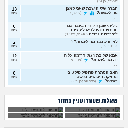
לשעבר, בן 24)
חברה שלי חושבת שאני קמצן,
13
מה לעשות?
(ליאור, בן
עצות
23)
גיליתי שבן זוגי היה בעבר עם
6
טרנסיות והיו לו אפליקציות
עצות
להיכרויות גברים
(שושנה, בת 37)
לא יודע כבר מה לעשות?
(בן
2
אדם, בן 18)
עצות
אמא של בת זוגתי הרימה עליה
12
יד, מה לעשות?
(אנונימי, בן
עצות
22)
האם הסתרת פרופיל פיקטיבי
8
ומחיקת חיפושים נחשב
עצות
בגידה?
(בדרןהסקרן, בן 33)
אבא של בעלי מסתכל
האם להתגרש בשביל
אשמח לעזרה אמיתית וכנה
3
עלי בצורה מחפיצה,
אהבה? או שזה רק
(אנושי, בן 27)
מה לעשות עם
הוא התאהב בבחורה
עצות
מה לעשות?
ריגוש?
העובדה שאשתי
אחרת, איך להגיב?
שאלות שעוררו עניין במדור
הרימה עליי ידיים?
מה אני עושה לא נכון שלא
4
מצליח לי במערכות יחסים?
עצות
(א׳, בת 26)
בת 28 ואף פעם לא הייתי
6
בזוגיות, האם לשקר על כך
עצות
בדייט ראשון?
(רווקה, בת 28)