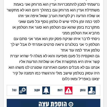
זוגיות
חיפוש שאלות
נרשמתי למכון להתמכרויות ועדין הוא מרוחק ואני באמת
|
משתדלת ועדין הוא מרוחק וגם במהלך היום הוא לא מתקשר
היריון ולידה
הרשמה
התחברות
או שולח הודעה רק לקראת הערב שואל איפה אני וזהו
לפני כמה זמן גילתי שיש לו טלפון נוסף וכל פעם שאני
הורות ומשפחה
מתקרבת בזמן שהוא עם הטלפון הוא סוגר את הטלפון או
מחביא את הטלפון ממני
מתבגרים
ניסתי לדבר איתו שניקח פסק זמן הוא אמר אני סתם עם
הטלפון כי אני בטלגרם ורואה סרטים אמרתי לו אבל יש לך
מהבקו"ם... ועד מתי?!
טלפון אחד למה עוד אחד
גם האקסית כל פעם מופיעה והוא לא מגלה לי שהיא יוצרת
לימודים וסטודנטים
קשר איתו היא מתקשרת אליו או שולחת הודעות אליו
אנחנו גם לא מבלים הפעם האחרונה שסגרנו לנו משהו הוא
עבודה וקריירה
היה עסוק בטלפון שישב מולי והרגשתי כמו תמונה על קיר
יצאנו באפריל ומאז כלום
חברים ואנשים
הזמן
דווח
עקוב
נהל
בית, שכנים ושותפים