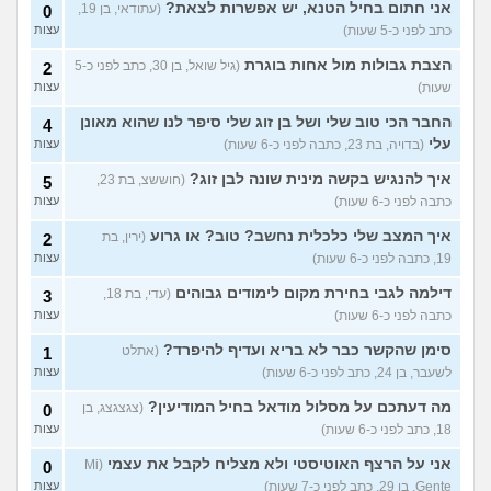
(אנונימית, בת 21)
עצות
אני חתום בחיל הטנא, יש אפשרות לצאת?
(עתודאי, בן 19,
0
כתב לפני כ-5 שעות)
עצות
כשאתם רואים מישהי ברשתות
13
החברתיות שהכול אצלה סביב
עצות
הצבת גבולות מול אחות בוגרת
(גיל שואל, בן 30, כתב לפני כ-5
2
הבילויים, זה מוריד לכם?
שעות)
עצות
(לחם ושעשועים, בן 36)
כשרבתי עם בת הזוג שלי,
13
החבר הכי טוב שלי ושל בן זוג שלי סיפר לנו שהוא מאונן
4
דחפתי אותה מתוך כעס. איך
עצות
עלי
(בדויה, בת 23, כתבה לפני כ-6 שעות)
עצות
להתמודד?
(אלכס, שם בדוי, בן
40)
איך להנגיש בקשה מינית שונה לבן זוג?
(חוששצ, בת 23,
5
איך להסביר לה שאני רוצה
20
כתבה לפני כ-6 שעות)
עצות
להיפרד?
(עידן, בן 27)
עצות
איך המצב שלי כלכלית נחשב? טוב? או גרוע
(ירין, בת
2
בעיות ביני לבית הזוג, מה
6
19, כתבה לפני כ-6 שעות)
עצות
לעשות?
(אנונימי, בן 24)
עצות
דילמה לגבי בחירת מקום לימודים גבוהים
(עדי, בת 18,
3
לא משלמת בדייטים
(אלי, בן
9
כתבה לפני כ-6 שעות)
עצות
עצות
29)
סימן שהקשר כבר לא בריא ועדיף להיפרד?
(אתלט
1
יוצאת איתו היום לדייט ראשון
3
לשעבר, בן 24, כתב לפני כ-6 שעות)
עצות
(אנונימית, בת 18)
עצות
מה דעתכם על מסלול מודאל בחיל המודיעין?
(צגצגצג, בן
0
עוד שאלות חדשות במדור
18, כתב לפני כ-6 שעות)
עצות
אני על הרצף האוטיסטי ולא מצליח לקבל את עצמי
(Mi
0
Gente, בן 29, כתב לפני כ-7 שעות)
עצות