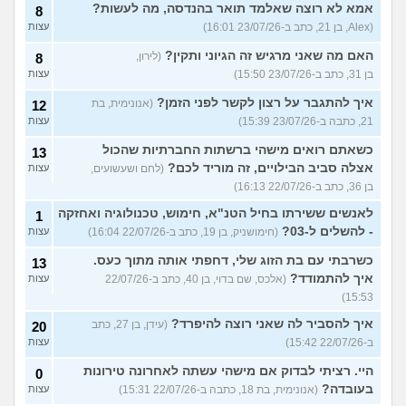
אמא לא רוצה שאלמד תואר בהנדסה, מה לעשות?
8
(Alex, בן 21, כתב ב-23/07/26 16:01)
עצות
האם מה שאני מרגיש זה הגיוני ותקין?
(לירון,
8
בן 31, כתב ב-23/07/26 15:50)
עצות
איך להתגבר על רצון לקשר לפני הזמן?
(אנונימית, בת
12
21, כתבה ב-23/07/26 15:39)
עצות
כשאתם רואים מישהי ברשתות החברתיות שהכול
13
אצלה סביב הבילויים, זה מוריד לכם?
(לחם ושעשועים,
עצות
בן 36, כתב ב-22/07/26 16:13)
לאנשים ששירתו בחיל הטנ"א, חימוש, טכנולוגיה ואחזקה
1
- להשלים ל-03?
(חימושניק, בן 19, כתב ב-22/07/26 16:04)
עצות
כשרבתי עם בת הזוג שלי, דחפתי אותה מתוך כעס.
13
איך להתמודד?
(אלכס, שם בדוי, בן 40, כתב ב-22/07/26
עצות
15:53)
איך להסביר לה שאני רוצה להיפרד?
(עידן, בן 27, כתב
20
ב-22/07/26 15:42)
עצות
היי. רציתי לבדוק אם מישהי עשתה לאחרונה טירונות
0
בעובדה?
(אנונימית, בת 18, כתבה ב-22/07/26 15:31)
עצות