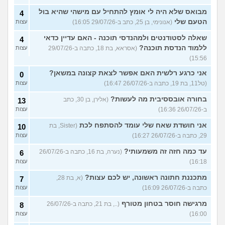
מבואס שלא היה לי אומץ להתחיל עם מישהי שהיא בול
4
הטעם שלי
(אנונימי, בן 25, כתב ב-29/07/26 16:05)
עצות
שאלה לסטודנטים ולמהנדסי תוכנה - האם עדיין כדאי
4
ללמוד הנדסת תוכנה?
(אסראא, בת 18, כתבה ב-29/07/26
עצות
15:56)
אני כרגע רלשית האם אפשר לצאת קצונה במשאן?
0
(טל11, בת 19, כתבה ב-26/07/26 16:47)
עצות
בחורה אובססיבית מה לעשות?
(אלירן, בן 30, כתב
13
ב-26/07/26 16:36)
עצות
אני חושדת שאח שלי עומד להסתפח לכת
(Sister, בת
10
29, כתבה ב-26/07/26 16:27)
עצות
עד כמה חזה זה משמעותי?
(נערה, בת 16, כתבה ב-26/07/26
6
16:18)
עצות
מתכננת חתונה ראשונה, יש לכם עצות?
(א, בת 28,
7
כתבה ב-26/07/26 16:09)
עצות
מרגישה חוסר בטחון מטורף
(.., בת 21, כתבה ב-26/07/26
8
16:00)
עצות