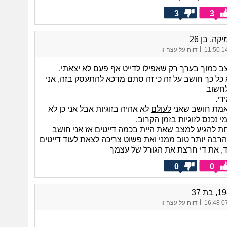
3
3
קה, בן 26
|
14/
דווח על עצה זו
צב כמוך בערך רק שאפילו לדייט אף פעם לא יצאתי.
 כל כך חושב על זה כי זה סתם מדכא להתעסק בזה, אני
חשוב
די.
אמת חושב שאני
לעולם
לא אהיה בזוגיות אבל אני כן לא
 נכנס לזוגיות בזמן הקרוב.
 להגיע למצב שאת היית בכמה דייטים אז אני חושב
בה יותר טוב ממני ואת פשוט צריכה לצאת לעוד דייטים
ד, את די חרצת את הגורל של עצמך
0
0
|
07/
דווח על עצה זו