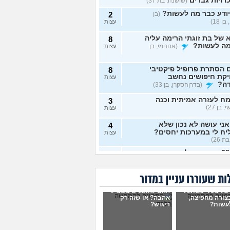
רויות גברים
(שושנה, בת 37)
ודע כבר מה לעשות?
(בן
2
ן 18)
עצות
של בת זוגתי הרימה עליה
8
מה לעשות?
(אנונימי, בן
עצות
 הסתרת פרופיל פיקטיבי
8
יקת חיפושים נחשב
עצות
דה?
(בדרןהסקרן, בן 33)
ח לעזרה אמיתית וכנה
3
 בן 27)
עצות
ני עושה לא נכון שלא
4
ח לי במערכות יחסים?
עצות
ת 26)
בת 28 ואף פעם לא הייתי
6
יות, האם לשקר על כך
עצות
ט ראשון?
(רווקה, בת 28)
ת שעוררו עניין במדור
ית מתנהגת מוזר?
(אנונימי,
3
של בעלי מסתכל
האם להתגרש בשביל
עצות
בצורה מחפיצה,
אהבה? או שזה רק
עשות?
ריגוש?
ם לא הייתי בזוגיות ואני לא
7
 איך. איך נכנסים לזוגיות
עצות
ל?
(דור, בן 25)