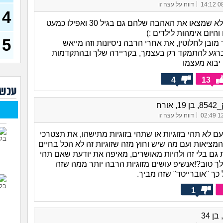
דחפת
|
08/
דווח על עצה זו
להת
4
40)
אני מכירה מלא שמצאו את האהבה שלהם גם בגיל 30 ואפילו כמעט
איך 
להי
5
ובן לחלוטין, את אחרי הרבה ניסיונות וזה מייאש
רגע להתמקד רק בעצמך, בקריירה שלך ובהתקדמות
בעיו
יבוא מעצמו
לעש
4
13
לא 
עכשי
29)
יוצא
 אורח
(אנוני
|
12/
דווח על עצה זו
להתח
ם לא תהי בזוגיות או שתהי בזוגיות מתישהו, את תצטרכי
בטיי
מציאות ועם מה שיש וחוץ מזה שזוגיות זה לא הכל בחיים
26)
 גם בלי זה ולהיות מאושרים, מאיפה את יודעת שאם תהי
לוקח
 לך טוב?!אנשיפ עושים מזוגיות הרבה יותר ממה שזה
האם
 כך "אוברייטד" שזה מביך.
1
ן 34