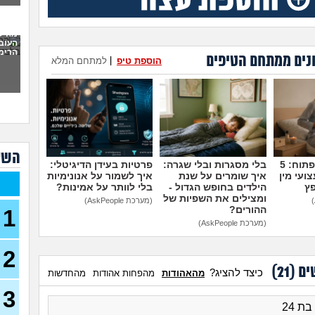
לתת 
כמו
מה ל
העוב
לעש
הרימה
(אנונימ
נים ממתחם הטיפים
הוספת טיפ
|
למתחם המלא
מבוא
להתח
הטע
בחו
מתכנ
השא
לכם
מדברים על זה פתוח: 5
בלי מסגרות ובלי שגרה:
פרטיות בעידן הדיגיטלי:
ועי מין
איך שומרים על שנת
איך לשמור על אנונימיות
האם 
פץ
הילדים בחופש הגדול -
בלי לוותר על אמינות?
ותקי
ומצילים את השפיות של
(מערכת AskPeople)
ההורים?
1
איך 
(מערכת AskPeople)
לפני
2
כשא
החב
ים (
21
)
כיצד להציג?
מהאהודות
מהפחות אהודות
מהחדשות
הביל
(לחם 
3
כשרב