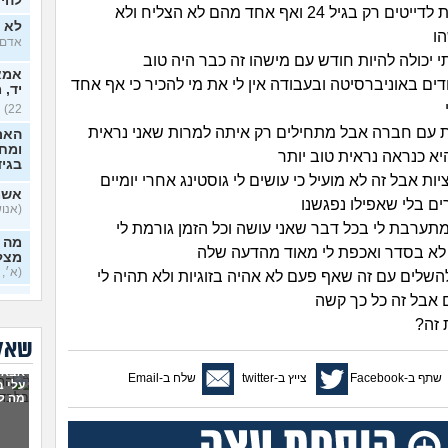
להיכ
התחלתי לצאת לדייטים רק בגיל 24 ואף אחד מהם לא הצליח ולא
לא י
ו
אדם, ב
י יכולה להיות חודש עם מישהו זה כבר היה טוב
אמא 
דים באוניברסיטה ובעבודה אין לי את מי להכיר כי אף אחד
יד, 
22)
 עם חברה אבל מתחילים רק איתה למרות שאני נראית
האם
ומח
יא כנראה נראית טוב יותר
בגי
יות אבל זה לא מועיל כי עושים לי גוסטינג אחרי יומיים
אשמ
ם בלי שאפילו נפגשנו
(אנושי,
תערבת לי בכל דבר שאני עושה וכל הזמן גורמת לי
מה א
לא בסדר ואכפת לי מאוד מהדעה שלה
מצלי
(א׳, ב
להשלים עם זה שאף פעם לא אהיה בזוגיות ולא תהיה לי
אבל זה כל כך קשה
בזוג
 זה?
בדיי
שאלו
אקס
אבא 
בן 33)
שתף ב-Facebook
צייץ ב-twitter
שלח ב-Email
עלי 
מה ל
בחיי
יודע
בכל