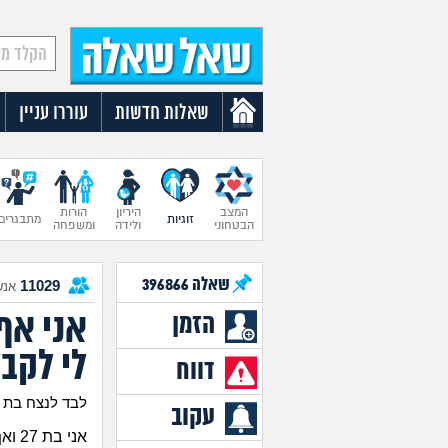
שאלות חדשות
עוררו עניין
המצב
היריון
הורות
זוגיות
מתבגרים
הבטחוני
ולידה
ומשפחה
שאלה
396866
11029
אנש
אני אף
הזמן
לי לקב
דווח
לבד לנצח בת 27
עקוב
אני בת 27 ואף פעם לא הייתי בזוגיות, אפילו ידיד לא היה לי או משהו כזה