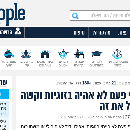
הרשמה
עצות
מה קורה?
טיפים
מהבקו"ם... ועד
לימודים
עבודה
חברים
בית, שכנים
מה שעובר
שומרים על
מתי?!
וסטודנטים
וקריירה
ואנשים
ושותפים
עליי
הגוף
עוד 
180
21
ים צפו,
כתבו עצות, ו-
דרגו את העצות.
 פעם לא אהיה בזוגיות וקשה
ח
ל את זה
חברה
מה 
23)
|
כתבה את השאלה ב-07/06/26 בשעה 15:31
גילי
טרנס