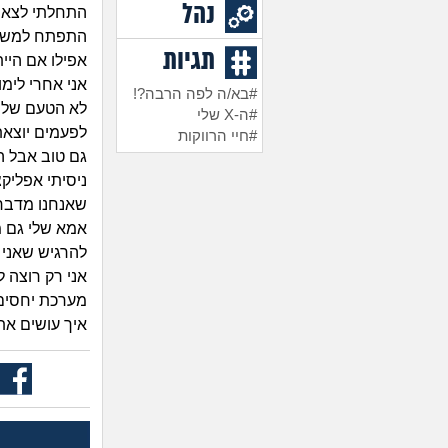
נהל
התפתח למשה
תגיות
אפילו אם היית
אני אחרי לימו
#בא/ה לפה הרבה?!
לא הטעם שלי
#ה-X שלי
לפעמים יוצאת
#חיי הרווקות
גם טוב אבל ה
ניסיתי אפליקצ
שאנחנו מדברי
אמא שלי גם מ
להרגיש שאני 
אני רק רוצה 
מערכת יחסים 
איך עושים את