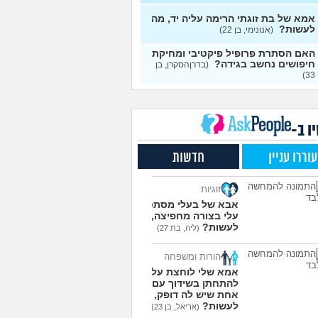
י אותה מתוך כעס. איך
עצות
מודד?
(אלכס, שם בדוי, בן
אמא של בת זוגתי הרימה עליה יד, מה
לעשות?
(אנונימי, בן 22)
להסביר לה שאני רוצה
20
האם הסתרת פרופיל פיקטיבי ומחיקת
פרד?
(עידן, בן 27)
עצות
חיפושים נחשב בגידה?
(בדרןהסקרן, בן
33)
ת ביני לבית הזוג, מה
6
ות?
(אנונימי, בן 24)
עצות
משלמת בדייטים
(אלי, בן
9
עצות
ו ב-
ת איתו היום לדייט ראשון
3
עוררו עניין
חדשות
מית, בת 18)
עצות
יל עם בנות בים/ הליכה
8
זוגיות
לת או מועדון?
(רואי, בן
עצות
אבא של בעלי מסתכל
עלי בצורה מחפיצה, מה
 אותי לדייטים גרועים
17
לעשות?
(ליה, בת 27)
 להמשיך?
(נטע, בת 21)
עצות
הורות ומשפחה
עוד שאלות חדשות במדור
אמא שלי לוחצת עליי
להתחתן בשידוך עם כל
אחת שיש לה דופק, מה
לעשות?
(אריאל, בן 23)