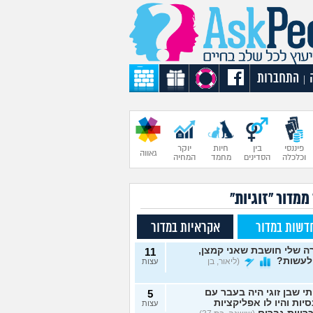
התחברות
|
פיננסי
בין
חיות
יוקר
גאווה
וכלכלה
הסדינים
מחמד
המחיה
ממדור "זוגיות"
דשות במדור
אקראיות במדור
 שלי חושבת שאני קמצן,
11
לעשות?
(ליאור, בן
עצות
תי שבן זוגי היה בעבר עם
5
יות והיו לו אפליקציות
עצות