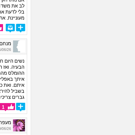
לב את משדרת
בלי לדעת את
מעוניינת. את
מנחם הרעה_99
06/26 18:24
נשים היום חו
ההומלס מהתח
איתך באפליק
איתם. ואת כ
בשביל להירא
גברים צריכי
1
מעפר פ
06/26 10:31