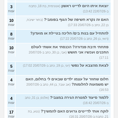
יוצאת איתו היום לדייט ראשון
(אנונימית, בת 18, כתבה
3
ב-22/07/26 13:42)
עצות
האם זה נקרא חשיפה של הגוף בפומבי?
(בחור ישיבה,
10
בן 22, כתב ב-20/07/26 17:33)
עצות
להתחיל עם בנות בים/ הליכה בטיילת או מועדון?
8
(רואי, בן 26, כתב ב-20/07/26 17:22)
עצות
פתחתי תיבת פנדורה? הכנסתי את אשתי לעולם
10
התכנים ועכשיו אני חושש
(אבי, בן 30, כתב ב-20/07/26
עצות
17:11)
לצאת מהצבא על נפשי
(יוני, בן 19, כתב ב-20/07/26 17:02)
5
עצות
חלום שחוזר על עצמו ילדים שבאים לי בחלום, האם
4
יש משמעות לחלומות?
(אב עובד, בן 44, כתב ב-20/07/26
עצות
16:53)
ללמוד סיעוד למטרת הגירה במצבי?
(אלכס, בן 31, כתב
4
ב-20/07/26 16:42)
עצות
לוקח אותי לדייטים גרועים האם להמשיך?
(נטע, בת
17
21, כתבה ב-20/07/26 16:31)
עצות