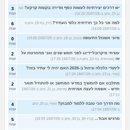
יש דרכים יצירתיות לעשות כסף מדירה בקומת קרקע?
(שי,
3
בן 23, כתב ב-20/07/26 16:20)
עצות
למה אני כל כך חרדתית כלפי העתיד?
(ירין, בת 19, כתבה
6
ב-20/07/26 16:09)
עצות
מיוני אשכול התעופה
(ככככ, בן 18, כתב ב-20/07/26 16:00)
0
עצות
עשיתי מיקרובליידינג לפני חמש שנים ואני מתחרטת על
2
זה
(אנונימית, בת 23, כתבה ב-19/07/26 17:35)
עצות
לימודי כלכלה וניהול ב-2026 האם יהיה לי עתיד בזה?
5
(כפיר, בן 23, כתב ב-19/07/26 17:24)
עצות
מתלבט אם להמשיך במדעי המחשב או להתחיל תואר
2
חדש – אשמח לעצה אמיתית
(מדמח, בן 21, כתב ב-19/07/26
עצות
17:13)
מה הדרך הכי טובה ללמוד למבחן?
(אודי, בן 20, כתב
4
ב-19/07/26 17:04)
עצות
מרגיש אבוד...
(בדוי 30, בן 30, כתב ב-19/07/26 16:55)
5
עצות