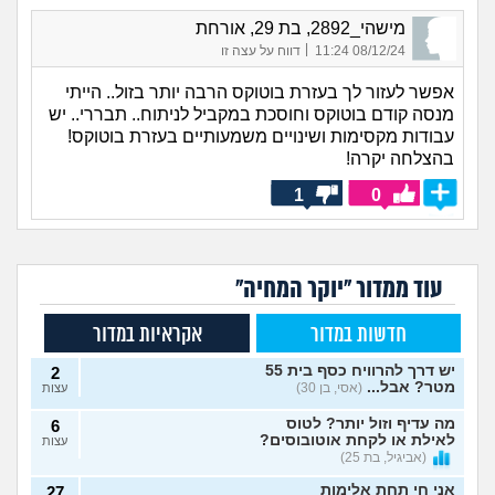
מישהי_2892, בת 29, אורחת
|
08/12/24 11:24
דווח על עצה זו
אפשר לעזור לך בעזרת בוטוקס הרבה יותר בזול.. הייתי
מנסה קודם בוטוקס וחוסכת במקביל לניתוח.. תבררי.. יש
עבודות מקסימות ושינויים משמעותיים בעזרת בוטוקס!
בהצלחה יקרה!
1
0
עוד ממדור "יוקר המחיה"
חדשות במדור
אקראיות במדור
יש דרך להרוויח כסף בית 55
2
מטר? אבל...
(אסי, בן 30)
עצות
מה עדיף וזול יותר? לטוס
6
לאילת או לקחת אוטובוסים?
עצות
(אביגיל, בת 25)
אני חי תחת אלימות
27