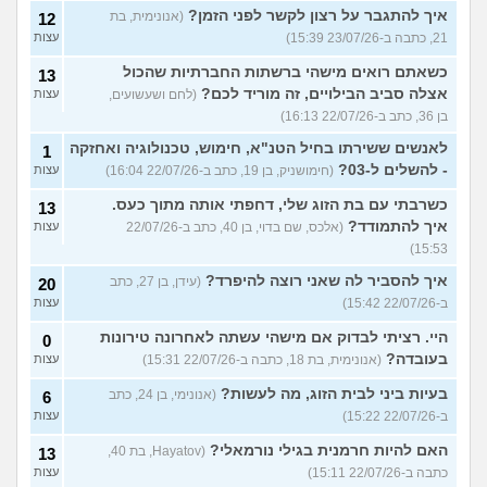
איך להתגבר על רצון לקשר לפני הזמן?
(אנונימית, בת
12
21, כתבה ב-23/07/26 15:39)
עצות
כשאתם רואים מישהי ברשתות החברתיות שהכול
13
אצלה סביב הבילויים, זה מוריד לכם?
(לחם ושעשועים,
עצות
בן 36, כתב ב-22/07/26 16:13)
לאנשים ששירתו בחיל הטנ"א, חימוש, טכנולוגיה ואחזקה
1
- להשלים ל-03?
(חימושניק, בן 19, כתב ב-22/07/26 16:04)
עצות
כשרבתי עם בת הזוג שלי, דחפתי אותה מתוך כעס.
13
איך להתמודד?
(אלכס, שם בדוי, בן 40, כתב ב-22/07/26
עצות
15:53)
איך להסביר לה שאני רוצה להיפרד?
(עידן, בן 27, כתב
20
ב-22/07/26 15:42)
עצות
היי. רציתי לבדוק אם מישהי עשתה לאחרונה טירונות
0
בעובדה?
(אנונימית, בת 18, כתבה ב-22/07/26 15:31)
עצות
בעיות ביני לבית הזוג, מה לעשות?
(אנונימי, בן 24, כתב
6
ב-22/07/26 15:22)
עצות
האם להיות חרמנית בגילי נורמאלי?
(Hayatov, בת 40,
13
כתבה ב-22/07/26 15:11)
עצות