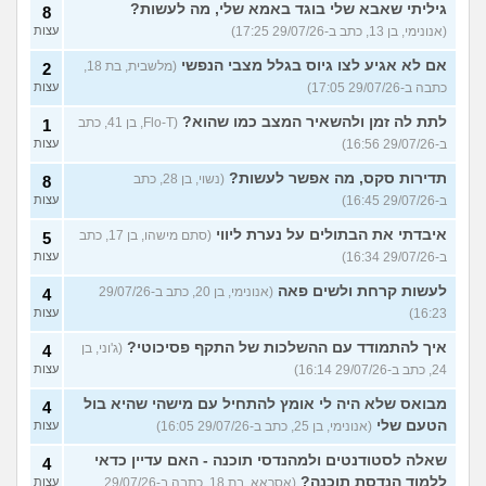
גיליתי שאבא שלי בוגד באמא שלי, מה לעשות?
8
(אנונימי, בן 13, כתב ב-29/07/26 17:25)
עצות
אם לא אגיע לצו גיוס בגלל מצבי הנפשי
(מלשבית, בת 18,
2
כתבה ב-29/07/26 17:05)
עצות
לתת לה זמן ולהשאיר המצב כמו שהוא?
(Flo-T, בן 41, כתב
1
ב-29/07/26 16:56)
עצות
תדירות סקס, מה אפשר לעשות?
(נשוי, בן 28, כתב
8
ב-29/07/26 16:45)
עצות
איבדתי את הבתולים על נערת ליווי
(סתם מישהו, בן 17, כתב
5
ב-29/07/26 16:34)
עצות
לעשות קרחת ולשים פאה
(אנונימי, בן 20, כתב ב-29/07/26
4
16:23)
עצות
איך להתמודד עם ההשלכות של התקף פסיכוטי?
(ג'וני, בן
4
24, כתב ב-29/07/26 16:14)
עצות
מבואס שלא היה לי אומץ להתחיל עם מישהי שהיא בול
4
הטעם שלי
(אנונימי, בן 25, כתב ב-29/07/26 16:05)
עצות
שאלה לסטודנטים ולמהנדסי תוכנה - האם עדיין כדאי
4
ללמוד הנדסת תוכנה?
(אסראא, בת 18, כתבה ב-29/07/26
עצות