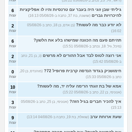
(ליאור, גיל: 23, נכתב ב-05/08/26 16:22)
במידה ואני לא משלם אגרת
7
גיליתי שבן זוגי היה בעבר עם טרנסיות והיו לו אפליקציות
טסט לרכב חדש 2023, מה
6
עצות
קורה בעצם?
(נהוראי, בן 22)
להיכרויות גברים
(שושנה, בת 37, כתבה ב-05/08/26 16:13)
עצות
המצב פה לא טוב בכלל ולא
20
לא יודע כבר מה לעשות?
(בן אדם, בן 18, כתב ב-05/08/26
2
רואה כאן עתיד, חושב לרדת
עצות
16:02)
עצות
מהארץ, מה אתם אומרים?
(Itay, בן 20)
תהיתם פעם מה הכוונה שמישהו בלע את הלשון?
6
(מיכל, גיל: 18, נכתב ב-05/08/26 15:51)
עצות
אני לא עובדת עכשיו ואין לי
18
כסף אבל בא לי ממש לטוס,
עצות
אני רוצה לטוס לבד אבל ההורים לא מרשים
מה לעשות? לרדת מזה?
(כ, בן 21, כתב
2
ב-05/08/26 15:42)
(אנונימית, בת 29)
עצות
קיבלתי קנס מוגדל בתחבורה
6
חימושניק בגדוד הנדסה קרבית פרופיל 72?
(מוהנדס, בן 20,
0
ציבורית למרות ששילמתי
עצות
כתב ב-05/08/26 15:33)
עצות
בחופשי חודשי, יש טעם
בערעור נוסף?
(אביגיל, בת 41)
אמא של בת זוגתי הרימה עליה יד, מה לעשות?
10
רוצה לעשות ניתוח אף אצל
9
(אנונימי, בן 22, כתב ב-05/08/26 15:22)
עצות
מנתח פרטי אבל זה יקר מידי,
עצות
עדיף לוותר על החלום?
איך להכיר חברים בגיל הזה?
(אנונימי, בן 25, כתב ב-05/08/26
3
(אנונימית, בת 22)
15:13)
עצות
גם בחול צריך לתת טיפים
11
לכולם?
(., בת 16)
שעת ארוחת ערב
(שואלת, בת 19, כתבה ב-04/08/26 13:14)
עצות
9
עצות
גר ועובד במרכז, האם כדאי
6
לקנות דירה (כנראה
עצות