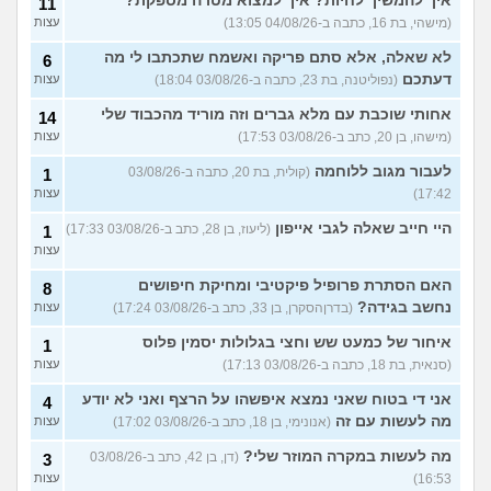
איך להמשיך לחיות? איך למצוא מטרה מספקת?
11
שלהשקעה) בצפון?
(ראול, בן 39)
(מישהי, בת 16, כתבה ב-04/08/26 13:05)
עצות
עוד שאלות חדשות במדור
לא שאלה, אלא סתם פריקה ואשמח שתכתבו לי מה
6
דעתכם
(נפוליטנה, בת 23, כתבה ב-03/08/26 18:04)
עצות
אחותי שוכבת עם מלא גברים וזה מוריד מהכבוד שלי
14
(מישהו, בן 20, כתב ב-03/08/26 17:53)
עצות
לעבור מגוב ללוחמה
(קולית, בת 20, כתבה ב-03/08/26
1
17:42)
עצות
היי חייב שאלה לגבי אייפון
(ליעוז, בן 28, כתב ב-03/08/26 17:33)
1
עצות
האם הסתרת פרופיל פיקטיבי ומחיקת חיפושים
8
נחשב בגידה?
(בדרןהסקרן, בן 33, כתב ב-03/08/26 17:24)
עצות
איחור של כמעט שש וחצי בגלולות יסמין פלוס
1
(סנאית, בת 18, כתבה ב-03/08/26 17:13)
עצות
אני די בטוח שאני נמצא איפשהו על הרצף ואני לא יודע
4
מה לעשות עם זה
(אנונימי, בן 18, כתב ב-03/08/26 17:02)
עצות
מה לעשות במקרה המוזר שלי?
(דן, בן 42, כתב ב-03/08/26
3
16:53)
עצות