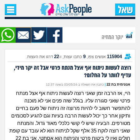
עמוד הבית
שאל שאלה
יוקר המחיה
שאלות חדשות
22
9
115904
אנשים צפו,
כתבו עצות, ו-
דרגו את העצות.
שאלות שעוררו עניין
רוצה לעשות ניתוח אף אצל מנתח פרטי אבל זה יקר מידי,
עדיף לוותר על החלום?
עצות חדשות
אנונימית בת 22
|
כתבה את השאלה ב-03/05/24 בשעה 12:37
מה קורה כאן?
היי, אז הרבה זמן שאני רוצה לעשות ניתוח אף אצל מנתח
פרטי שאני סגורה עליו. בגלל שזה פנים אני לא מוכנה
מתחם הטיפים
להתפשר חשוב לי להיות מרוצה זה ניתוח של פעם בחיים
ותיקון אחר כך יכול לעשות הרבה בעיות וגם להגיע לסכומים
מדורים
מטורפים. הבעיה שיש לי קושי כלכלי מאוד גדול. והמנתח
שאני רוצה לוקח 35 אלף שקל לניתוח הוא לא עובד עם קופת
חולים ואין לי ביטוח פרטי והניתוח הוא אסתטי. אני בת 22