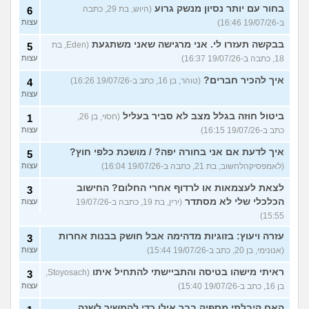
בחור עם יותר נסיון מנשק גרוע
(היוש, בת 29, כתבה
6
ב-19/07/26 16:46)
עצות
בבקשה תעזרו לי. אני מרגישה שאני משתגעת
(Eden, בת
5
18, כתבה ב-19/07/26 16:37)
עצות
איך להכיר חברים?
(טוהר, בן 16, כתב ב-19/07/26 16:26)
4
עצות
ביטול חוזה בגלל מצב לא סביר בעליל
(חסוי, בן 26,
1
כתב ב-19/07/26 16:15)
עצות
איך לדעת אם אני בחורה יפה? / מושכת כלפי חוץ?
5
(לאמפסיקהלחשוב, בת 21, כתבה ב-19/07/26 16:04)
עצות
לצאת לעצמאות או לרדוף אחרי החלום? החישוב
3
הכלכלי שלי לא מסתדר
(ירין, בת 19, כתבה ב-19/07/26
עצות
15:55)
עזרה ויעוץ: בזוגיות מדהימה אבל חושק בבנות אחרות
3
(אנונימי, בן 20, כתב ב-19/07/26 15:44)
עצות
ראיתי מישהו בטיסה והתביישתי להתחיל איתו
(Stoyosach,
3
בן 16, כתב ב-19/07/26 15:40)
עצות
האם קיבלתי מספיק בבר אילן כדי להמשיך לשנה