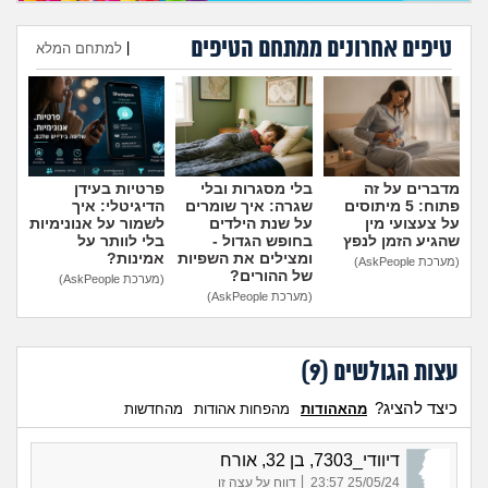
טיפים אחרונים ממתחם הטיפים
|
למתחם המלא
הוספת טיפ
מדברים על זה
בלי מסגרות ובלי
פרטיות בעידן
פתוח: 5 מיתוסים
שגרה: איך שומרים
הדיגיטלי: איך
על צעצועי מין
על שנת הילדים
לשמור על אנונימיות
שהגיע הזמן לנפץ
בחופש הגדול -
בלי לוותר על
ומצילים את השפיות
אמינות?
(מערכת AskPeople)
של ההורים?
(מערכת AskPeople)
(מערכת AskPeople)
עצות הגולשים (
9
)
כיצד להציג?
מהאהודות
מהפחות אהודות
מהחדשות
דיוודי_7303, בן 32, אורח
|
25/05/24 23:57
דווח על עצה זו