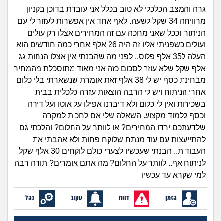
זוגיות
חיפוש שאלות
גרה והמצב הכלכלי לא טוב בכלל אני עובדת בדוכן בקניון
|
מרוויחה 34 שקל לשעה. לאף אחד אין אפשרות לעזור לי עם
היריון ולידה
הרשמה
התחברות
הניתוח וככל שאני מחכה עם זה המחירים אצלו רק עולים
ועולים כשפניתי אליו זה היה 26 אלף אחרי כמה חודשים הוא
הורות ומשפחה
העלה ל35 אלף פלוס.. לפני מה שהבנתי אין אצלו הנחות גג
אלף שקל שלא עוזר לסכום כזה אני מאוד מתוסכלת מהמחיר
מתבגרים
מבחינת כסף יש לי 38 אלף זאת אומרת שנשארתי בלי כלום
אחרי הניתוח ויש לי הרבה הוצאות עזרה כלכלית בבית
מהבקו"ם... ועד מתי?!
בשכירות ואין לי כלום ולא דיברנו אפילו על אוטו ועל דירה
וכסף ללמוד מקצוע. השאלה שלי אם לחכות למקרה
לימודים וסטודנטים
שלדעתכם ירדו המחירים? או לוותר על החלום? והלכתי גם
להתייעצות עם עוד מנתח שלוקח פחות ולא אהבתי את
עבודה וקריירה
העבודות.. הבנתי שעכשיו לצערי כולם לוקחים 30 אלף שקל
לניתוח אף.. לוותר על החלום? מה אתם אומרים? תודה רבה
למי שקרא עד עכשיו
חברים ואנשים
הזמן
דווח
עקוב
נהל
בית, שכנים ושותפים