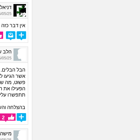
דניאל, ב
05/25 15:39
אין דבר כזה 
הלב שלי נמס_
05/25 19:31
הבל הבלים. ל
אשר הגיעו ל
פשוט, מה שא
הפעילו את ה
תתפשרו עליה
בהצלחה והשת
2
מישהו_4313, בן 30,