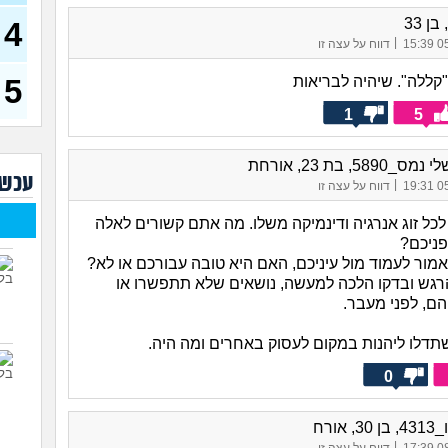
איכו
ן 33
4
עם 
|
05/
דווח על עצה זו
שכני
העמ
5
"קללה". שיהיה לבריאות
(דואגת
1
5
איך 
(אישה,
5890, בת 23, אורחת
איפ
עכשי
|
05/
דווח על עצה זו
וחק
השכ
כל זוג אנרגיה ודינמיקה משלו. מה אתם קשורים לאלה
המדר
פניכם?
לעש
מור לעמוד מול עיניכם, האם היא טובה עבורכם או לא?
שכנ
רגש ובדקו הלכה למעשה, נושאים שלא תתפשרו או
עוש
ם, לפני מעבר.
השו
דלו ליהנות במקום לעסוק באחרים ומה היה.
שות
בחד
0
 אורח
|