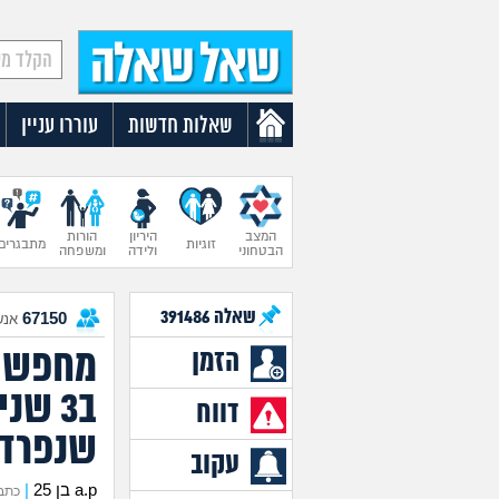
שאלות חדשות
עוררו עניין
המצב
היריון
הורות
זוגיות
מתבגרים
הבטחוני
ולידה
ומשפחה
שאלה
391486
67150
אנש
מחפש ל
הזמן
ב3 שנ
דווח
שנפרדו
עקוב
a.p בן 25
|
כתב את 