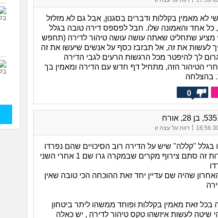
08/
דווח על עצה זו
שי לא מאמין בקללות ודברים בסגנון, אבל גם לא מזלזל
 כל אחד והאמונה שלו. חבל לפספס דירה טובה בגלל
י מציע שתחליט שאתה עושה עושה טיהור לדירה (תחפש
ך לעשות את זה, אל תבזבז כסף על אנשים שיעשו את זה
רום לך להיפטר מכל הרגשות הרעים לגבי הדירה
רי הטיהור הזה, מתחיל דף חדש עם הדירה ומאמין בך
ך. בהצלחה
0
|
30/
דווח על עצה זו
 בגלל "קללה" שיש על הדירה רוב הסיכויים שהם נפרדו
מסיבות אחרות זה סתם צירוף מקרים שבמקרה גרו שם 1 אחרי השני
אחרון שהיה שם עדיין יחד זאת ההוכחה הכי טובה שאין
רה
בכל זאת מאמין בקללות ופוחד ממשהו ליתר ביטחון
 שיטה לעשות איזשהו טקס טיהור לדירה , יש כאלה