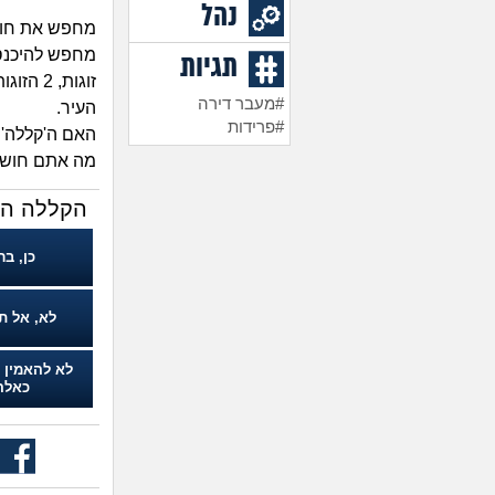
נהל
מחפש את חוכ
תגיות
זוגות, 
#מעבר דירה
העיר.
#פרידות
האם ה'קללה'
מה אתם חוש
הקללה הו
כן, בר
לא, אל ת
לא להאמין 
כאלה