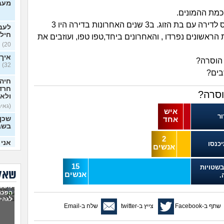
מעבר
מת ההמונים.
מחפש להיכנס לדירה עם בת הזוג. ב3 שנים האחרונות בדירה היו 3
לעבו
חילו
2 הזוגות הראשונים נפרדו , והאחרונים ביחד,טפו טפו, ועוזבים את
20)
איך 
 הוסרה?
32)
בים?
חיה 
חרדי
סרה?
ולא 
(גאיה,
איש
ור
שכן
אחד
בשב
2
אני 
יכנסו
אנשים
(Noa, בת 20)
15
מה 
בשטויות
שאלו
כל ה
אנשים
.
משפח
שווה
הפכה
מים
לגהינ
שתף ב-Facebook
צייץ ב-twitter
שלח ב-Email
חבר 
מידי