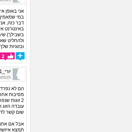
05/25 17:39
אני באופן אי
במי שמאמין,
דבר כזה, אנ
באינטרנט אי
בשבילך) שיג
ולהחליט שאח
ובזוגיות של
2
יורי_5351, בן 28, אורח
05/25 16:56
הם לא נפרדו
2 זוגות שנפרדו
עובדה הזוג ה
שום קשר לדי
אבל אם אתה 
תמצא איזשהי