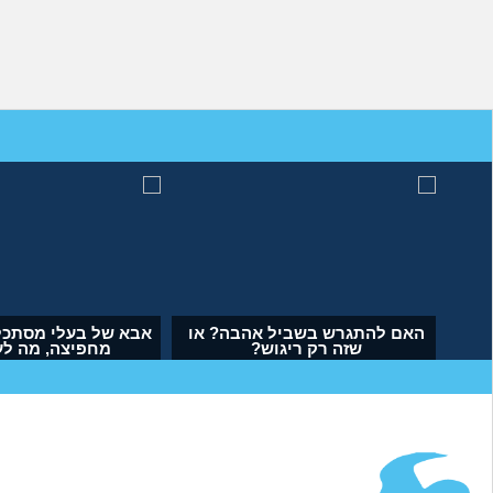
מה לעשות עם העובדה שאשתי
האם להתגרש בשביל אהבה? 
הרימה עליי ידיים?
שזה רק ריגוש?
(אנונימי, בן 34)
(דנה, בת 35)