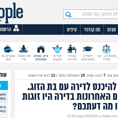
הרשמה
עצות
מה קורה?
טיפים
מהבקו"ם... ועד
לימודים
עבודה
חברים
בית, שכנים
מה שעובר
שומרים על
מתי?!
וסטודנטים
וקריירה
ואנשים
ושותפים
עליי
הגוף
עוד 
12
18
7
ים צפו,
כתבו עצות,
השתתפו בסקר ו-
דרגו את העצות.
היכנס לדירה עם בת הזוג.
ח
ים האחרונות בדירה היו זוגות
האם
בפו
 מה דעתכם?
ביטו
בעל
השאלה ב-05/05/25 בשעה 15:29