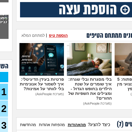
לא 
22)
השות
סיפו
מפעי
שהי
כביס
(סקוויד
האש
נים ממתחם הטיפים
הוספת טיפ
|
למתחם המלא
מה 
האם 
לגרו
בירו
ירדת
השא
גאה 
עדיי
בן 22)
מדברים על זה פתוח: 5
בלי מסגרות ובלי שגרה:
פרטיות בעידן הדיגיטלי:
ועי מין
איך שומרים על שנת
איך לשמור על אנונימיות
הדיי
פץ
הילדים בחופש הגדול -
בלי לוותר על אמינות?
1
הקו
ומצילים את השפיות של
תאר
(מערכת AskPeople)
ההורים?
איך 
(מערכת AskPeople)
2
דירה
28)
ההור
לי ל
3
ים (
7
)
כיצד להציג?
מהאהודות
מהפחות אהודות
מהחדשות
משפ