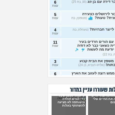
 דירה עם בן זוג
(lili, בת 25)
6
עצות
ר לירושלים כצעירה
5
נית? טעות?
(סנופקין, בת
עצות
לייצר חברויות?
(נועהלה, בת
4
עצות
עם הורים חרדים בעיר
11
ת כשאני כבר לא דתיה
עצות
יודעת מה לעשות
 בת 22)
 משפץ את הבית קבוע
3
תות!
(אליהו הנביא, בן 24)
עצות
ממש רוצה לעזוב את הארץ
6
עצות
עושים עם כלבה שנובחת
3
ת שעוררו עניין במדור
זמן?
(יוחאי, בן 30)
עצות
ה מרובת ילדים
שילמתי 1200 שקל
 להשקיע במערכת סינון
4
 את החיים שלי
כדי לגרש חולדה
?
(אנונימי, בן 43)
ום
והשותפה לא מציעה
עצות
להשתתף בעלות
של שותפה מרגיש יותר
4
 בבית, כמעט שותף אבל
עצות