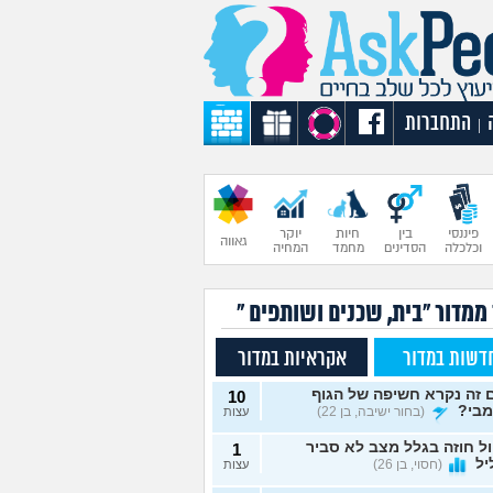
התחברות
|
פיננסי
בין
חיות
יוקר
גאווה
וכלכלה
הסדינים
מחמד
המחיה
ממדור "בית, שכנים ושותפים "
דשות במדור
אקראיות במדור
 זה נקרא חשיפה של הגוף
10
מבי?
(בחור ישיבה, בן 22)
עצות
ל חוזה בגלל מצב לא סביר
1
יל
(חסוי, בן 26)
עצות