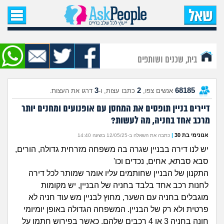
עמוד הבית
שאל שאלה
בית, שכנים ושותפים
שאלות חדשות
3
2
68185
אנשים צפו,
כתבו עצות, ו-
דרגו את העצות.
שאלות שעוררו עניין
דיירים בניין תופסים את המחסן עם אופנועים ומחנים יותר
מרכב אחד בחניה, מה לעשות?
עצות חדשות
אנונימי בת 30
|
כתבה את השאלה ב-12/05/25 בשעה 14:40
מה קורה כאן?
יש לנו דירה בבניין שגרה בה משפחה מזרחית גדולה, הורים,
סבא סבתא, אחים, נכדים וכו'
מתחם הטיפים
התקנון של הבניין שחותמים עליו אומר שמותר לכל דירה
לחנות רכב אחד בלבד בחניה של הבניין, יש מקומות
מדורים
מוגבלים בחניה עם השער, מחוץ לבניין מש עוד חניה לא
פרטית ולא רק של הבניין. המשפחה הגדולה באופן יומיומי
חונה בחניה 3 או 4 רכבים שלהם, כאשר בפירוש חתמו על