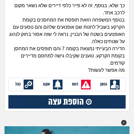
זוגיות
חיפוש שאלות
כך שלא. בנוסף, זה לא פייר כלפי דיירים שלא נשאר מקום
לרכב אחד.
|
היריון ולידה
הרשמה
התחברות
בנוסף המשפחה הזאת תופסת את המחסנים בקומת
הקרקע בשביל לחנות שם אופנועים שלהם והם נוסעים עם
הורות ומשפחה
האופנועים בשטח של הבניין, נראה לי שזה אסור בחוק לנהוג
על שטחים כאלה.
מתבגרים
הדירה הבעייתי נמצאת בקומה 7 והם תופסים את המחסן
בקומת הקרקע. טוענים שקיבלו גישה למחסם מדיירים
מהבקו"ם... ועד מתי?!
קודמים.
מה אפשר לעשות?
לימודים וסטודנטים
הזמן
דווח
עקוב
נהל
עבודה וקריירה
חברים ואנשים
בית, שכנים ושותפים