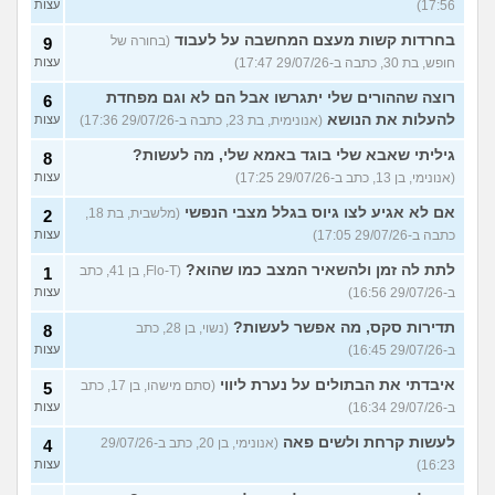
17:56)
עצות
בחרדות קשות מעצם המחשבה על לעבוד
(בחורה של
9
חופש, בת 30, כתבה ב-29/07/26 17:47)
עצות
רוצה שההורים שלי יתגרשו אבל הם לא וגם מפחדת
6
להעלות את הנושא
(אנונימית, בת 23, כתבה ב-29/07/26 17:36)
עצות
גיליתי שאבא שלי בוגד באמא שלי, מה לעשות?
8
(אנונימי, בן 13, כתב ב-29/07/26 17:25)
עצות
אם לא אגיע לצו גיוס בגלל מצבי הנפשי
(מלשבית, בת 18,
2
כתבה ב-29/07/26 17:05)
עצות
לתת לה זמן ולהשאיר המצב כמו שהוא?
(Flo-T, בן 41, כתב
1
ב-29/07/26 16:56)
עצות
תדירות סקס, מה אפשר לעשות?
(נשוי, בן 28, כתב
8
ב-29/07/26 16:45)
עצות
איבדתי את הבתולים על נערת ליווי
(סתם מישהו, בן 17, כתב
5
ב-29/07/26 16:34)
עצות
לעשות קרחת ולשים פאה
(אנונימי, בן 20, כתב ב-29/07/26
4
16:23)
עצות