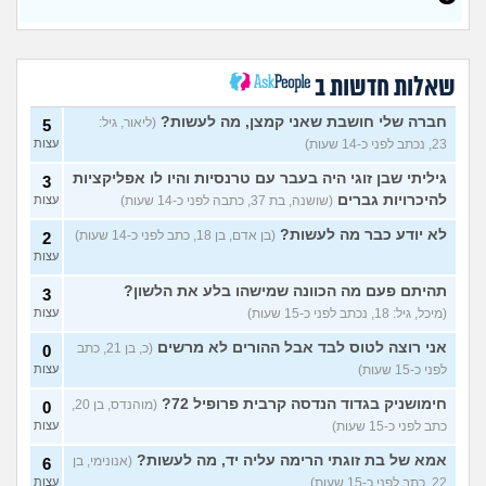
איך אתם נוהגים לעדכן שכר
3
דירה לשוכרים ותיקים?
(ביגי, בן
עצות
28)
ההורים זרקו אותי מהבית, ואין
8
לי לאן ללכת
שאלות חדשות ב
(ניתאי, בן 28)
עצות
משפחה בבניין שהורסת את
2
חברה שלי חושבת שאני קמצן, מה לעשות?
(ליאור, גיל:
5
איכות החיים, מה אפשר לעשות
עצות
23, נכתב לפני כ-14 שעות)
עצות
עם זה?
(אלון, בן 18)
שכנים חסרי מנוח בבירת
גיליתי שבן זוגי היה בעבר עם טרנסיות והיו לו אפליקציות
3
3
העמק, איך להתמודד?
עצות
להיכרויות גברים
(שושנה, בת 37, כתבה לפני כ-14 שעות)
עצות
(דואגת, בן 38)
לא יודע כבר מה לעשות?
(בן אדם, בן 18, כתב לפני כ-14 שעות)
2
הלכו לנו 30 אלף שקל לפח,
9
עצות
איך להתמודד עם זה?
עצות
(אישה, בת 20)
תהיתם פעם מה הכוונה שמישהו בלע את הלשון?
3
איפה לגור? מחפשים קהילה
2
(מיכל, גיל: 18, נכתב לפני כ-15 שעות)
עצות
וחקלאות
(דנה, בת 40)
עצות
אני רוצה לטוס לבד אבל ההורים לא מרשים
(כ, בן 21, כתב
0
השכנים הפכו את חדר
7
לפני כ-15 שעות)
עצות
המדרגות בבניין לשלהם, מה
עצות
לעשות?
(אנונימי, בן 34)
חימושניק בגדוד הנדסה קרבית פרופיל 72?
(מוהנדס, בן 20,
0
שכנה שהפכה למטרד מה
10
כתב לפני כ-15 שעות)
עצות
עושים?
(אנונימי, בן 36)
עצות
אמא של בת זוגתי הרימה עליה יד, מה לעשות?
(אנונימי, בן
6
השותפה בחדר לומדת עם
2
22, כתב לפני כ-15 שעות)
עצות