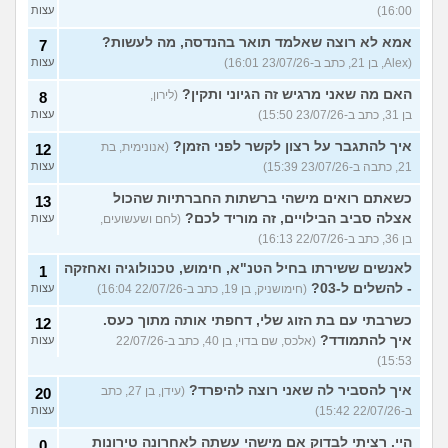
16:00)
עצות
אמא לא רוצה שאלמד תואר בהנדסה, מה לעשות?
7
(Alex, בן 21, כתב ב-23/07/26 16:01)
עצות
האם מה שאני מרגיש זה הגיוני ותקין?
(לירון,
8
בן 31, כתב ב-23/07/26 15:50)
עצות
איך להתגבר על רצון לקשר לפני הזמן?
(אנונימית, בת
12
21, כתבה ב-23/07/26 15:39)
עצות
כשאתם רואים מישהי ברשתות החברתיות שהכול
13
אצלה סביב הבילויים, זה מוריד לכם?
(לחם ושעשועים,
עצות
בן 36, כתב ב-22/07/26 16:13)
לאנשים ששירתו בחיל הטנ"א, חימוש, טכנולוגיה ואחזקה
1
- להשלים ל-03?
(חימושניק, בן 19, כתב ב-22/07/26 16:04)
עצות
כשרבתי עם בת הזוג שלי, דחפתי אותה מתוך כעס.
12
איך להתמודד?
(אלכס, שם בדוי, בן 40, כתב ב-22/07/26
עצות
15:53)
איך להסביר לה שאני רוצה להיפרד?
(עידן, בן 27, כתב
20
ב-22/07/26 15:42)
עצות
היי. רציתי לבדוק אם מישהי עשתה לאחרונה טירונות
0