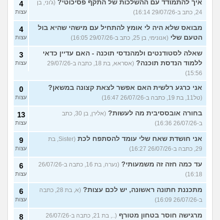
איך להתמודד עם ההשלכות של התקף פסיכוטי?
(ג'וני, בן
4
24, כתב ב-29/07/26 16:14)
עצות
מבואס שלא היה לי אומץ להתחיל עם מישהי שהיא בול
4
הטעם שלי
(אנונימי, בן 25, כתב ב-29/07/26 16:05)
עצות
שאלה לסטודנטים ולמהנדסי תוכנה - האם עדיין כדאי
3
ללמוד הנדסת תוכנה?
(אסראא, בת 18, כתבה ב-29/07/26
עצות
15:56)
אני כרגע רלשית האם אפשר לצאת קצונה במשאן?
0
(טל11, בת 19, כתבה ב-26/07/26 16:47)
עצות
בחורה אובססיבית מה לעשות?
(אלירן, בן 30, כתב
13
ב-26/07/26 16:36)
עצות
אני חושדת שאח שלי עומד להסתפח לכת
(Sister, בת
9
29, כתבה ב-26/07/26 16:27)
עצות
עד כמה חזה זה משמעותי?
(נערה, בת 16, כתבה ב-26/07/26
6
16:18)
עצות
מתכננת חתונה ראשונה, יש לכם עצות?
(א, בת 28, כתבה
6
ב-26/07/26 16:09)
עצות
מרגישה חוסר בטחון מטורף
(.., בת 21, כתבה ב-26/07/26
8