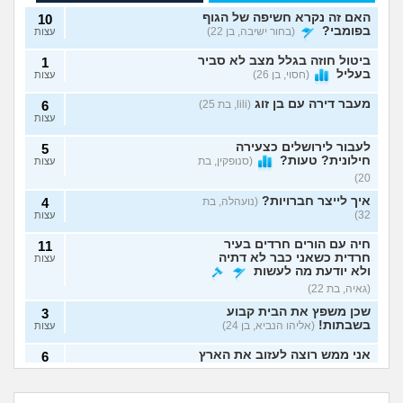
האם זה נקרא חשיפה של הגוף
10
בפומבי?
(בחור ישיבה, בן 22)
עצות
ביטול חוזה בגלל מצב לא סביר
1
בעליל
(חסוי, בן 26)
עצות
מעבר דירה עם בן זוג
(lili, בת 25)
6
עצות
לעבור לירושלים כצעירה
5
חילונית? טעות?
(סנופקין, בת
עצות
20)
איך לייצר חברויות?
(נועהלה, בת
4
32)
עצות
חיה עם הורים חרדים בעיר
11
חרדית כשאני כבר לא דתיה
עצות
ולא יודעת מה לעשות
(גאיה, בת 22)
שכן משפץ את הבית קבוע
3
בשבתות!
(אליהו הנביא, בן 24)
עצות
אני ממש רוצה לעזוב את הארץ
6
(Noa, בת 20)
עצות
משפחה מרובת ילדים
שילמתי 1200 שקל
הפכה את החיים שלי
כדי לגרש חולדה
השותפה שלי מרשעת,
השכן מקצין באמונתו
לגהינום
והשותפה לא מציעה
מה עושים עם כלבה שנובחת
3
מפעילה לי מכונת
לדת ואני מרגיש