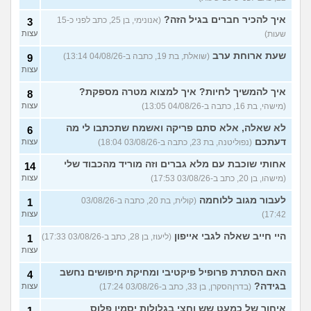
שותפה אחרת מהדירה כל הזמן
עצות
בחדר
(דבורה, בת 23)
איך להכיר חברים בגיל הזה?
(אנונימי, בן 25, כתב לפני כ-15
3
שעות)
עצות
עוד שאלות חדשות במדור
שעת ארוחת ערב
(שואלת, בת 19, כתבה ב-04/08/26 13:14)
9
עצות
איך להמשיך לחיות? איך למצוא מטרה מספקת?
8
(מישהי, בת 16, כתבה ב-04/08/26 13:05)
עצות
לא שאלה, אלא סתם פריקה ואשמח שתכתבו לי מה
6
דעתכם
(נפוליטנה, בת 23, כתבה ב-03/08/26 18:04)
עצות
אחותי שוכבת עם מלא גברים וזה מוריד מהכבוד שלי
14
(מישהו, בן 20, כתב ב-03/08/26 17:53)
עצות
לעבור מגוב ללוחמה
(קולית, בת 20, כתבה ב-03/08/26
1
17:42)
עצות
היי חייב שאלה לגבי אייפון
(ליעוז, בן 28, כתב ב-03/08/26 17:33)
1
עצות
האם הסתרת פרופיל פיקטיבי ומחיקת חיפושים נחשב
4
בגידה?
(בדרןהסקרן, בן 33, כתב ב-03/08/26 17:24)
עצות
איחור של כמעט שש וחצי בגלולות יסמין פלוס
1