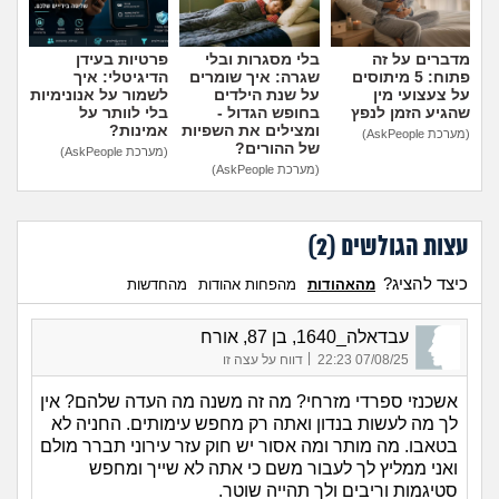
מדברים על זה
בלי מסגרות ובלי
פרטיות בעידן
פתוח: 5 מיתוסים
שגרה: איך שומרים
הדיגיטלי: איך
על צעצועי מין
על שנת הילדים
לשמור על אנונימיות
שהגיע הזמן לנפץ
בחופש הגדול -
בלי לוותר על
ומצילים את השפיות
אמינות?
(מערכת AskPeople)
של ההורים?
(מערכת AskPeople)
(מערכת AskPeople)
עצות הגולשים (
2
)
כיצד להציג?
מהאהודות
מהפחות אהודות
מהחדשות
עבדאלה_1640, בן 87, אורח
|
07/08/25 22:23
דווח על עצה זו
אשכנזי ספרדי מזרחי? מה זה משנה מה העדה שלהם? אין
לך מה לעשות בנדון ואתה רק מחפש עימותים. החניה לא
בטאבו. מה מותר ומה אסור יש חוק עזר עירוני תברר מולם
ואני ממליץ לך לעבור משם כי אתה לא שייך ומחפש
סטיגמות וריבים ולך תהייה שוטר.