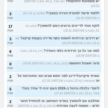
יש משמעות לחלומות?
(אב עובד, בן 44, כתב ב-20/07/26
עצות
16:53)
ללמוד סיעוד למטרת הגירה במצבי?
(אלכס, בן 31, כתב
3
ב-20/07/26 16:42)
עצות
לוקח אותי לדייטים גרועים האם להמשיך?
(נטע, בת
17
21, כתבה ב-20/07/26 16:31)
עצות
יש דרכים יצירתיות לעשות כסף מדירה בקומת קרקע?
(שי,
3
בן 23, כתב ב-20/07/26 16:20)
עצות
למה אני כל כך חרדתית כלפי העתיד?
(ירין, בת 19, כתבה
6
ב-20/07/26 16:09)
עצות
מיוני אשכול התעופה
(ככככ, בן 18, כתב ב-20/07/26 16:00)
0
עצות
עשיתי מיקרובליידינג לפני חמש שנים ואני מתחרטת על
2
זה
(אנונימית, בת 23, כתבה ב-19/07/26 17:35)
עצות
לימודי כלכלה וניהול ב-2026 האם יהיה לי עתיד בזה?
5
(כפיר, בן 23, כתב ב-19/07/26 17:24)
עצות
מתלבט אם להמשיך במדעי המחשב או להתחיל תואר
2
חדש – אשמח לעצה אמיתית
(מדמח, בן 21, כתב ב-19/07/26
עצות