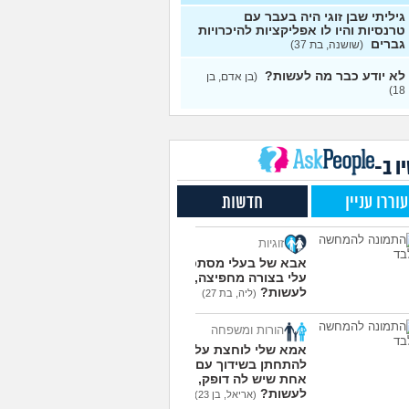
גיליתי שבן זוגי היה בעבר עם
תם רואים מישהי ברשתות
13
טרנסיות והיו לו אפליקציות להיכרויות
רתיות שהכול אצלה סביב
עצות
גברים
(שושנה, בת 37)
ויים, זה מוריד לכם?
ושעשועים, בן 36)
לא יודע כבר מה לעשות?
(בן אדם, בן
18)
תי עם בת הזוג שלי,
13
י אותה מתוך כעס. איך
עצות
מודד?
(אלכס, שם בדוי, בן
ו ב-
להסביר לה שאני רוצה
20
פרד?
(עידן, בן 27)
עצות
עוררו עניין
חדשות
ת ביני לבית הזוג, מה
6
ות?
(אנונימי, בן 24)
עצות
זוגיות
משלמת בדייטים
(אלי, בן
9
אבא של בעלי מסתכל
עצות
עלי בצורה מחפיצה, מה
לעשות?
ת איתו היום לדייט ראשון
(ליה, בת 27)
3
מית, בת 18)
עצות
הורות ומשפחה
עוד שאלות חדשות במדור
אמא שלי לוחצת עליי
להתחתן בשידוך עם כל
אחת שיש לה דופק, מה
לעשות?
(אריאל, בן 23)