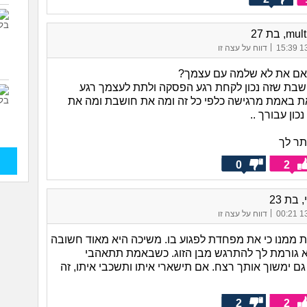
, בת 27
|
13/
דווח על עצה זו
אם את לא שלמה עם עצמך?
ושבת שזה נכון לקחת רגע הפסקה ולתת לעצמך רגע
 באמת מרגישה כלפי כל זה ומה את חושבת ומה את
כון עבורך ..
תר לך
0
2
 בת 23
|
13/
דווח על עצה זו
 ממנו כי את מפחדת לפגוע בו. משיכה היא מאוד חשובה
היא גורמת לך להתרגש מבן הזוג. כשבאמת תתאהבי
ם ימשוך אותך רצח. אם תישארי איתו ותשכבי איתו, זה
2
2