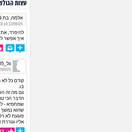
עצות הגולש
אלמה, בת 29
12/06/25 18:16
להיפרד, את ע
איך אפשר להי
גל_5205, בת 27, אורחת
06/25 23:06
קודם כל לא
בו.
גם מה זה הס
הדבר הכי טו
שמחמיא - לא
שהוא נמשך א
פוגעת לא רק
אליו וגוררת 
11