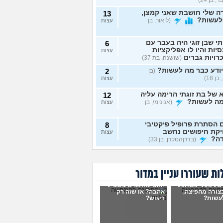
 שלי חושבת שאני קמצן,
13
לעשות?
(ליאור, בן
עצות
תי שבן זוגי היה בעבר עם
6
יות והיו לו אפליקציות
עצות
רויות גברים
(שושנה, בת 37)
ודע כבר מה לעשות?
(בן
2
ן 18)
עצות
של בת זוגתי הרימה עליה
12
מה לעשות?
(אנונימי, בן
עצות
 הסתרת פרופיל פיקטיבי
8
יקת חיפושים נחשב
עצות
דה?
(בדרןהסקרן, בן 33)
ח לעזרה אמיתית וכנה
3
 בן 27)
עצות
ת שעוררו עניין במדור
ני עושה לא נכון שלא
4
של בעלי מסתכל
ח לי במערכות יחסים?
האם להתגרש בשביל
עצות
בצורה מחפיצה,
אהבה? או שזה רק
ת 26)
עשות?
ריגוש?
בת 28 ואף פעם לא הייתי
6
יות, האם לשקר על כך
עצות
ט ראשון?
(רווקה, בת 28)