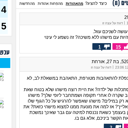
ים (
8
)
כיצד להציג?
מהאהודות
מהפחות אהודות
מהחדשות
4
כשא
החב
הביל
(לחם 
|
5
דווח על עצה זו
כשרב
ושה לשניכם עוול.
דחפת
ות עם מישהו ללא משיכה? זה נשמע לי עינוי
להת
40)
1
15
עכשי
איך 
להי
בעיו
|
12/
דווח על עצה זו
לעש
 נפלת להתאהבות מטורפת, התאהבת במשאלת לב, לא
לא 
29)
תכלות של ילדה? את היית רוצה מישהו שלא בטוח שאת
יוצא
ב שקרה לו אחרי תקופה ושמתחבר ליופי שלך? מישהו
(אנוני
 רק במילים? מישהו שאפשר להרגיש על כל הגוף שלו
לייך? אז למה את מונעת ממנו למצוא מישהי כזאת? את
 בעצמך כשאת נכנסת למיטה עם גבר שאינך נמשכת
את הקשר ביניכם, אלא גם בו.
2