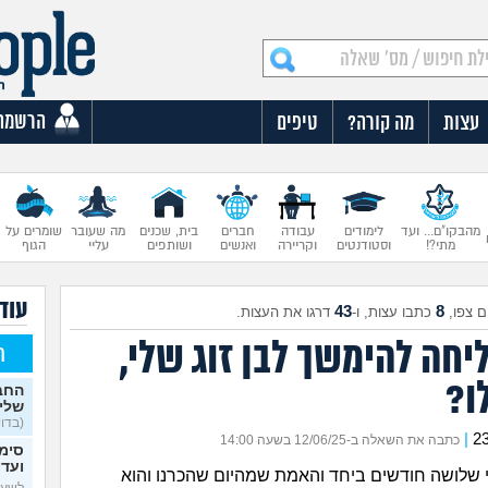
הרשמה
עצות
מה קורה?
טיפים
מהבקו"ם... ועד
לימודים
עבודה
חברים
בית, שכנים
מה שעובר
שומרים על
מתי?!
וסטודנטים
וקריירה
ואנשים
ושותפים
עליי
הגוף
עוד 
43
8
 צפו,
כתבו עצות, ו-
דרגו את העצות.
יחה להימשך לבן זוג שלי,
ח
ו?
החבר
שלי 
(בדויה
|
כתבה את השאלה ב-12/06/25 בשעה 14:00
סימ
ועדי
שלי שלושה חודשים ביחד והאמת שמהיום שהכרנו והוא
לשעבר,