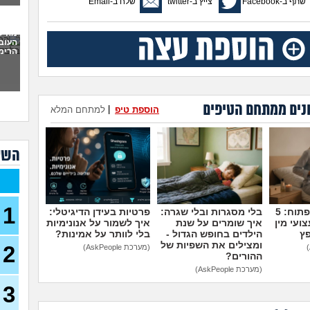
שתף ב-Facebook
צייץ ב-twitter
שלח ב-Email
אקס
בן 33)
מה ל
העוב
בחיי
הרימה
יודע
בכל
לתת 
כמו
נים ממתחם הטיפים
הוספת טיפ
|
למתחם המלא
לעש
(אנונימ
השא
מבוא
להתח
הטע
בחו
1
מדברים על זה פתוח: 5
בלי מסגרות ובלי שגרה:
פרטיות בעידן הדיגיטלי:
ועי מין
איך שומרים על שנת
איך לשמור על אנונימיות
מתכנ
פץ
הילדים בחופש הגדול -
בלי לוותר על אמינות?
לכם
ומצילים את השפיות של
2
(מערכת AskPeople)
ההורים?
האם 
(מערכת AskPeople)
ותקי
3
איך 
לפני