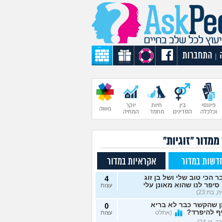
התחברות
|
פיננסי
בין
חיות
יוקר
גאווה
וכלכלה
הסדינים
מחמד
המחיה
ממדור "זוגיות"
דשות במדור
אקראיות במדור
 הכי טוב שלי ושל בן זוג
4
סיפר לנו שהוא מאונן עלי
עצות
, בת 23)
ן שהקשר כבר לא בריא
0
ף להיפרד?
(אתלט
עצות
 בן 24)