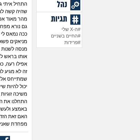
נהל
התחיל איתי ג
שהיה קשה לא 
תגיות
מהר מאוד אפש
גם נורא מפחי
#ה-X שלי
ככה נמאס לי 
#החיים בשניים
מניאקים פשוט
#פרידות
מנסה לשנות א
אותו בראש לג
אפילו רעה, ככ
זה לא מגיע לו
שמתייחס אליי 
יכול להיות שי
משיכה זוגיות
התחלנו את הט
באמצע ולעשות
האם זאת הזדמ
מפחדת שאני ע