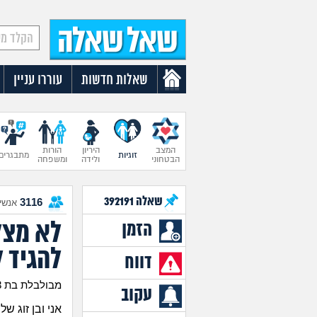
שאלות חדשות
עוררו עניין
המצב
היריון
הורות
זוגיות
מתבגרים
הבטחוני
ולידה
ומשפחה
שאלה
392191
3116
אנשים
לא מצל
הזמן
להגיד ל
דווח
מבולבלת בת 23
עקוב
אני ובן זוג 