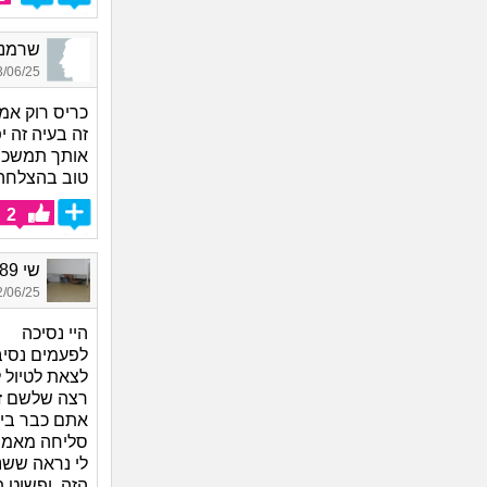
שרמנטי אב
06/25 04:24
כריס רוק אמר
זה בעיה זה 
אותך תמשכי 
טוב בהצלחה
2
שי 1989, בת 36
06/25 14:17
היי נסיכה
לפעמים נסיב
לצאת לטיול 
רצה שלשם זה
אתם כבר ביחד
סליחה מאמי,
לי נראה ששני
הזה, ופשוט ת