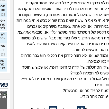
ם לא כלכך נמשכתי אליו, אבל הוא היה חמוד ומקסים
חברה
לתת הזדמנות ולנסות להכיר אותו, הזוגיות שלנו התקדמה
מה 
ר להגיד שנפלנו להתאהבות מטורפת, באיזשהו מקום זה
23)
ד אותי כי אני חוששת שאם כמה שהוא כבש אותי במהירות
גילי
טרנס
במהירות.. אני לא אחת שאוהבת משחקים או גברים
להיכ
 הקטע של המשיכה נורא מקשה עליי, אני מוצאת את עצמי
לא י
ת המראה החיצוני שלו בעדינות מבלי שישים לב משווה
אדם, ב
ברים אחרים, ואפילו נהיית קצרה איתו ואפשר להגיד
אמא 
ה אני מרגישה לפחות..
יד, 
22)
 ומצד שני אני לא רוצה לזרוק את הכל כי הוא גבר מדהים
האם
כמו לנסיכה..
ומח
ש לי הסתכלות של ילדה כי היופי דועך? או שכשיש חוסר
בגי
 פשוט לא תצליח לעבוד?
אשמ
יול הגדול ביחד לפני כמה זמן ואנחנו מתכננים להתפצל
(אנושי,
שאלו
 בנפרד..
מה א
נות להגיד מה אני מרגישה?
אבא 
מצלי
עלי 
(א׳, ב
וזבת מהר מידי..
מה ל
בזוג
בדיי