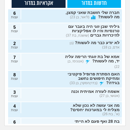
חדשות במדור
אקראיות במדור
חברה שלי חושבת שאני קמצן,
6
מה לעשות?
(ליאור, בן 23)
עצות
גיליתי שבן זוגי היה בעבר עם
5
טרנסיות והיו לו אפליקציות
עצות
להיכרויות גברים
(שושנה, בת 37)
לא יודע כבר מה לעשות?
(בן
2
אדם, בן 18)
עצות
אמא של בת זוגתי הרימה עליה
7
יד, מה לעשות?
(אנונימי, בן
עצות
22)
האם הסתרת פרופיל פיקטיבי
8
ומחיקת חיפושים נחשב
עצות
בגידה?
(בדרןהסקרן, בן 33)
אשמח לעזרה אמיתית וכנה
3
(אנושי, בן 27)
עצות
מה אני עושה לא נכון שלא
4
מצליח לי במערכות יחסים?
עצות
(א׳, בת 26)
בת 28 ואף פעם לא הייתי
6
בזוגיות, האם לשקר על כך
עצות
אבא של בעלי מסתכל
האם להתגרש בשביל