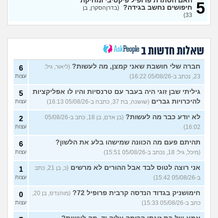
האם הסתרת פרופיל פיקטיבי ומחיקת
לפני הזמן?
(אנונימית, בת 21)
עצות
5
חיפושים נחשב בגידה?
(בדרןהסקרן, בן
33)
כשאתם רואים מישהי ברשתות
13
החברתיות שהכול אצלה סביב
עצות
הבילויים, זה מוריד לכם?
(לחם ושעשועים, בן 36)
שאלות חדשות ב
כשרבתי עם בת הזוג שלי,
13
דחפתי אותה מתוך כעס. איך
עצות
חברה שלי חושבת שאני קמצן, מה לעשות?
(ליאור, גיל:
6
להתמודד?
(אלכס, שם בדוי, בן
23, נכתב ב-05/08/26 16:22)
עצות
40)
איך להסביר לה שאני רוצה
20
גיליתי שבן זוגי היה בעבר עם טרנסיות והיו לו אפליקציות
5
להיפרד?
(עידן, בן 27)
עצות
להיכרויות גברים
(שושנה, בת 37, כתבה ב-05/08/26 16:13)
עצות
בעיות ביני לבית הזוג, מה
6
לא יודע כבר מה לעשות?
(בן אדם, בן 18, כתב ב-05/08/26
2
לעשות?
(אנונימי, בן 24)
עצות
16:02)
עצות
לא משלמת בדייטים
(אלי, בן
9
תהיתם פעם מה הכוונה שמישהו בלע את הלשון?
6
עצות
29)
(מיכל, גיל: 18, נכתב ב-05/08/26 15:51)
עצות
יוצאת איתו היום לדייט ראשון
3
(אנונימית, בת 18)
אני רוצה לטוס לבד אבל ההורים לא מרשים
(כ, בן 21, כתב
עצות
1
ב-05/08/26 15:42)
עצות
להתחיל עם בנות בים/ הליכה
8
בטיילת או מועדון?
(רואי, בן
עצות
חימושניק בגדוד הנדסה קרבית פרופיל 72?
(מוהנדס, בן 20,
0
26)
כתב ב-05/08/26 15:33)
עצות
לוקח אותי לדייטים גרועים
17