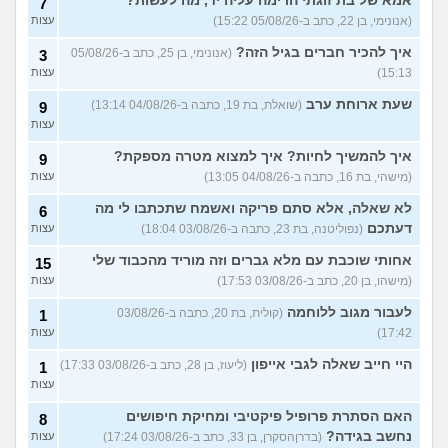
אמא של בת זוגתי הרימה עליה יד, מה לעשות?
7
האם להמשיך?
(נטע, בת 21)
עצות
(אנונימי, בן 22, כתב ב-05/08/26 15:22)
עצות
עוד שאלות חדשות במדור
איך להכיר חברים בגיל הזה?
(אנונימי, בן 25, כתב ב-05/08/26
3
15:13)
עצות
שעת ארוחת ערב
(שואלת, בת 19, כתבה ב-04/08/26 13:14)
9
עצות
איך להמשיך לחיות? איך למצוא מטרה מספקת?
9
(מישהי, בת 16, כתבה ב-04/08/26 13:05)
עצות
לא שאלה, אלא סתם פריקה ואשמח שתכתבו לי מה
6
דעתכם
(נפוליטנה, בת 23, כתבה ב-03/08/26 18:04)
עצות
אחותי שוכבת עם מלא גברים וזה מוריד מהכבוד שלי
15
(מישהו, בן 20, כתב ב-03/08/26 17:53)
עצות
לעבור מגוב ללוחמה
(קולית, בת 20, כתבה ב-03/08/26
1
17:42)
עצות
היי חייב שאלה לגבי אייפון
(ליעוז, בן 28, כתב ב-03/08/26 17:33)
1
עצות
האם הסתרת פרופיל פיקטיבי ומחיקת חיפושים
8
נחשב בגידה?
(בדרןהסקרן, בן 33, כתב ב-03/08/26 17:24)
עצות