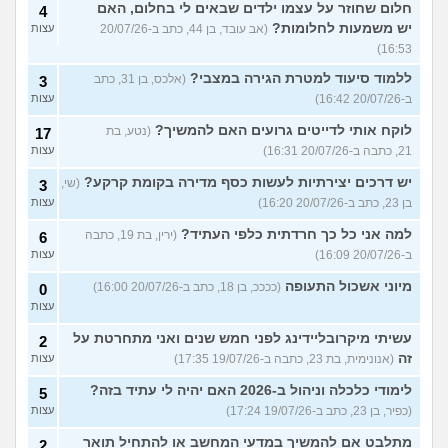
חלום שחוזר על עצמו ילדים שבאים לי בחלום, האם
4
יש משמעות לחלומות?
(אב עובד, בן 44, כתב ב-20/07/26
עצות
16:53)
ללמוד סיעוד למטרת הגירה במצבי?
(אלכס, בן 31, כתב
3
ב-20/07/26 16:42)
עצות
לוקח אותי לדייטים גרועים האם להמשיך?
(נטע, בת
17
21, כתבה ב-20/07/26 16:31)
עצות
יש דרכים יצירתיות לעשות כסף מדירה בקומת קרקע?
(שי,
3
בן 23, כתב ב-20/07/26 16:20)
עצות
למה אני כל כך חרדתית כלפי העתיד?
(ירין, בת 19, כתבה
6
ב-20/07/26 16:09)
עצות
מיוני אשכול התעופה
(ככככ, בן 18, כתב ב-20/07/26 16:00)
0
עצות
עשיתי מיקרובליידינג לפני חמש שנים ואני מתחרטת על
2
זה
(אנונימית, בת 23, כתבה ב-19/07/26 17:35)
עצות
לימודי כלכלה וניהול ב-2026 האם יהיה לי עתיד בזה?
5
(כפיר, בן 23, כתב ב-19/07/26 17:24)
עצות
מתלבט אם להמשיך במדעי המחשב או להתחיל תואר
2