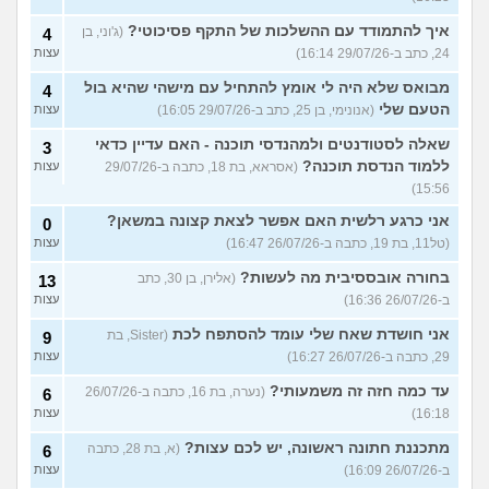
איך להתמודד עם ההשלכות של התקף פסיכוטי?
(ג'וני, בן
4
24, כתב ב-29/07/26 16:14)
עצות
מבואס שלא היה לי אומץ להתחיל עם מישהי שהיא בול
4
הטעם שלי
(אנונימי, בן 25, כתב ב-29/07/26 16:05)
עצות
שאלה לסטודנטים ולמהנדסי תוכנה - האם עדיין כדאי
3
ללמוד הנדסת תוכנה?
(אסראא, בת 18, כתבה ב-29/07/26
עצות
15:56)
אני כרגע רלשית האם אפשר לצאת קצונה במשאן?
0
(טל11, בת 19, כתבה ב-26/07/26 16:47)
עצות
בחורה אובססיבית מה לעשות?
(אלירן, בן 30, כתב
13
ב-26/07/26 16:36)
עצות
אני חושדת שאח שלי עומד להסתפח לכת
(Sister, בת
9
29, כתבה ב-26/07/26 16:27)
עצות
עד כמה חזה זה משמעותי?
(נערה, בת 16, כתבה ב-26/07/26
6
16:18)
עצות
מתכננת חתונה ראשונה, יש לכם עצות?
(א, בת 28, כתבה
6
ב-26/07/26 16:09)
עצות