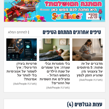
מה שעובר עליי
שומרים על הגוף
פיננסי וכלכלה
טיפים אחרונים ממתחם הטיפים
|
למתחם המלא
בין הסדינים
הוספת טיפ
חיות מחמד
מדברים על זה
בלי מסגרות ובלי
פרטיות בעידן
יוקר המחיה
פתוח: 5 מיתוסים
שגרה: איך שומרים
הדיגיטלי: איך
על צעצועי מין
על שנת הילדים
לשמור על אנונימיות
שהגיע הזמן לנפץ
בחופש הגדול -
בלי לוותר על
גאווה
ומצילים את השפיות
אמינות?
(מערכת AskPeople)
של ההורים?
(מערכת AskPeople)
(מערכת AskPeople)
עצות הגולשים (
4
)