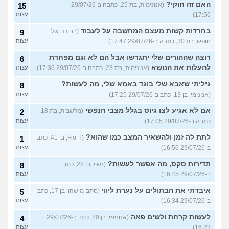
האם זה חוקי?
(אנונימית, בת 25, כתבה ב-29/07/26
15
17:56)
עצות
בחרדות קשות מעצם המחשבה על לעבוד
(בחורה של
9
חופש, בת 30, כתבה ב-29/07/26 17:47)
עצות
רוצה שההורים שלי יתגרשו אבל הם לא וגם מפחדת
6
להעלות את הנושא
(אנונימית, בת 23, כתבה ב-29/07/26 17:36)
עצות
גיליתי שאבא שלי בוגד באמא שלי, מה לעשות?
8
(אנונימי, בן 13, כתב ב-29/07/26 17:25)
עצות
אם לא אגיע לצו גיוס בגלל מצבי הנפשי
(מלשבית, בת 18,
2
כתבה ב-29/07/26 17:05)
עצות
לתת לה זמן ולהשאיר המצב כמו שהוא?
(Flo-T, בן 41, כתב
1
ב-29/07/26 16:56)
עצות
תדירות סקס, מה אפשר לעשות?
(נשוי, בן 28, כתב
8
ב-29/07/26 16:45)
עצות
איבדתי את הבתולים על נערת ליווי
(סתם מישהו, בן 17, כתב
5
ב-29/07/26 16:34)
עצות
לעשות קרחת ולשים פאה
(אנונימי, בן 20, כתב ב-29/07/26
4
16:23)
עצות