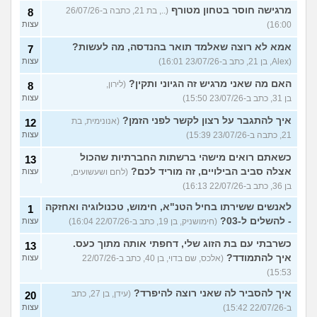
מרגישה חוסר בטחון מטורף
(.., בת 21, כתבה ב-26/07/26
8
16:00)
עצות
אמא לא רוצה שאלמד תואר בהנדסה, מה לעשות?
7
(Alex, בן 21, כתב ב-23/07/26 16:01)
עצות
האם מה שאני מרגיש זה הגיוני ותקין?
(לירון,
8
בן 31, כתב ב-23/07/26 15:50)
עצות
איך להתגבר על רצון לקשר לפני הזמן?
(אנונימית, בת
12
21, כתבה ב-23/07/26 15:39)
עצות
כשאתם רואים מישהי ברשתות החברתיות שהכול
13
אצלה סביב הבילויים, זה מוריד לכם?
(לחם ושעשועים,
עצות
בן 36, כתב ב-22/07/26 16:13)
לאנשים ששירתו בחיל הטנ"א, חימוש, טכנולוגיה ואחזקה
1
- להשלים ל-03?
(חימושניק, בן 19, כתב ב-22/07/26 16:04)
עצות
כשרבתי עם בת הזוג שלי, דחפתי אותה מתוך כעס.
13
איך להתמודד?
(אלכס, שם בדוי, בן 40, כתב ב-22/07/26
עצות
15:53)
איך להסביר לה שאני רוצה להיפרד?
(עידן, בן 27, כתב
20
ב-22/07/26 15:42)
עצות