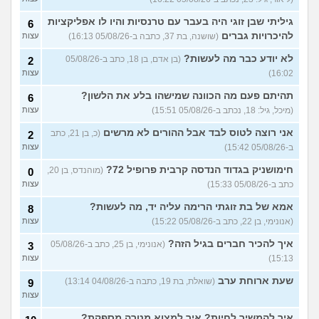
שתי אופציות קשות לפני
2
השירות בצה"ל
(ניצן, בן 18)
עצות
גיליתי שבן זוגי היה בעבר עם טרנסיות והיו לו אפליקציות
6
התנשקתי עם מישהו מהבסיס
6
להיכרויות גברים
(שושנה, בת 37, כתבה ב-05/08/26 16:13)
עצות
שלי ואני לא יודעת מה אני
עצות
מרגישה לגבי זה
(תמר, בת 20)
לא יודע כבר מה לעשות?
(בן אדם, בן 18, כתב ב-05/08/26
2
16:02)
עצות
אפשרי לקבל מנ״תית בסירוב
0
בבאקום?
(ליה, בת 20)
עצות
תהיתם פעם מה הכוונה שמישהו בלע את הלשון?
6
מסלול אופק מודיעין - האם
2
(מיכל, גיל: 18, נכתב ב-05/08/26 15:51)
עצות
כדאי?
(ליהי, בת 18)
עצות
אני רוצה לטוס לבד אבל ההורים לא מרשים
(כ, בן 21, כתב
2
מה לסמן בשאלון העדפות אם
1
ב-05/08/26 15:42)
עצות
אני לא רוצה קרבי?
(אנונימי, בן
עצות
17)
חימושניק בגדוד הנדסה קרבית פרופיל 72?
(מוהנדס, בן 20,
0
כתב ב-05/08/26 15:33)
עצות
עוד שאלות חדשות במדור
אמא של בת זוגתי הרימה עליה יד, מה לעשות?
8
(אנונימי, בן 22, כתב ב-05/08/26 15:22)
עצות
איך להכיר חברים בגיל הזה?
(אנונימי, בן 25, כתב ב-05/08/26
3
15:13)
עצות
שעת ארוחת ערב
(שואלת, בת 19, כתבה ב-04/08/26 13:14)
9
עצות
איך להמשיך לחיות? איך למצוא מטרה מספקת?