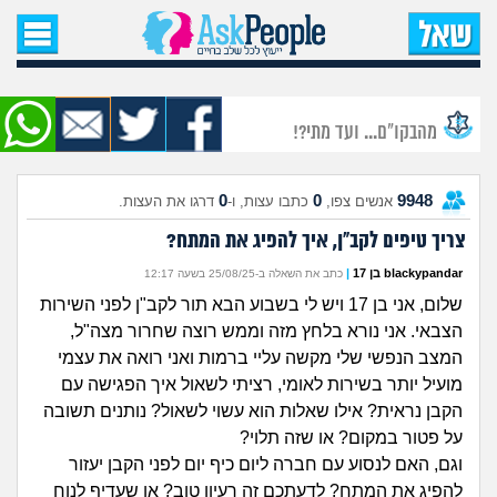
עמוד הבית
שאל שאלה
מהבקו"ם... ועד מתי?!
שאלות חדשות
0
0
9948
אנשים צפו,
כתבו עצות, ו-
דרגו את העצות.
שאלות שעוררו עניין
צריך טיפים לקב"ן, איך להפיג את המתח?
עצות חדשות
blackypandar בן 17
|
כתב את השאלה ב-25/08/25 בשעה 12:17
שלום, אני בן 17 ויש לי בשבוע הבא תור לקב"ן לפני השירות
מה קורה כאן?
הצבאי. אני נורא בלחץ מזה וממש רוצה שחרור מצה"ל,
המצב הנפשי שלי מקשה עליי ברמות ואני רואה את עצמי
מתחם הטיפים
מועיל יותר בשירות לאומי, רציתי לשאול איך הפגישה עם
הקבן נראית? אילו שאלות הוא עשוי לשאול? נותנים תשובה
על פטור במקום? או שזה תלוי?
מדורים
וגם, האם לנסוע עם חברה ליום כיף יום לפני הקבן יעזור
להפיג את המתח? לדעתכם זה רעיון טוב? או שעדיף לנוח