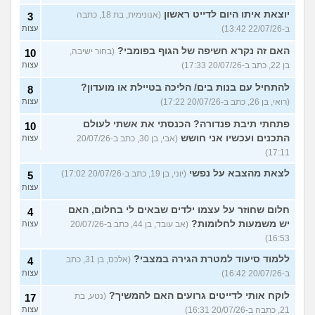
יוצאת איתו היום לדייט ראשון
(אנונימית, בת 18, כתבה
3
ב-22/07/26 13:42)
עצות
האם זה נקרא חשיפה של הגוף בפומבי?
(בחור ישיבה,
10
בן 22, כתב ב-20/07/26 17:33)
עצות
להתחיל עם בנות בים/ הליכה בטיילת או מועדון?
8
(רואי, בן 26, כתב ב-20/07/26 17:22)
עצות
פתחתי תיבת פנדורה? הכנסתי את אשתי לעולם
10
התכנים ועכשיו אני חושש
(אבי, בן 30, כתב ב-20/07/26
עצות
17:11)
לצאת מהצבא על נפשי
(יוני, בן 19, כתב ב-20/07/26 17:02)
5
עצות
חלום שחוזר על עצמו ילדים שבאים לי בחלום, האם
4
יש משמעות לחלומות?
(אב עובד, בן 44, כתב ב-20/07/26
עצות
16:53)
ללמוד סיעוד למטרת הגירה במצבי?
(אלכס, בן 31, כתב
4
ב-20/07/26 16:42)
עצות
לוקח אותי לדייטים גרועים האם להמשיך?
(נטע, בת
17
21, כתבה ב-20/07/26 16:31)
עצות