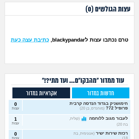
עצות הגולשים (
0
)
טרם נכתבו עצות לblackypandar,
כתיבת עצה כעת
עוד ממדור "מהבקו"ם... ועד מתי?!"
חדשות במדור
אקראיות במדור
חימושניק בגדוד הנדסה קרבית
0
פרופיל 72?
(מוהנדס, בן 20)
עצות
לעבור מגוב ללוחמה
(קולית,
1
עצות
בת 20)
רכזת שירות ישיר
(אנונימית, בת
0
18)
עצות