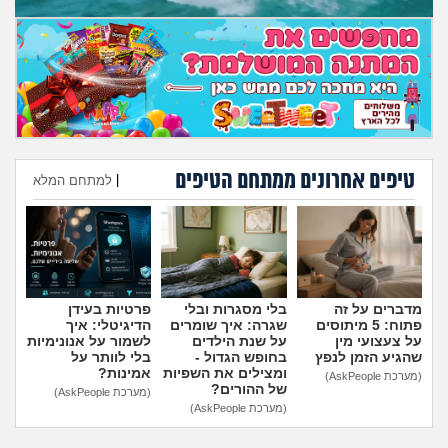
מה שעובר עליי
שומרים על הגוף
פיננסי וכלכלה
בין הסדינים
טיפים אחרונים ממתחם הטיפים
|
למתחם המלא
חיות מחמד
הוספת טיפ
יוקר המחיה
מדברים על זה
בלי מסגרות ובלי
פרטיות בעידן
גאווה
פתוח: 5 מיתוסים
שגרה: איך שומרים
הדיגיטלי: איך
על צעצועי מין
על שנת הילדים
לשמור על אנונימיות
שהגיע הזמן לנפץ
בחופש הגדול -
בלי לוותר על
ומצילים את השפיות
אמינות?
(מערכת AskPeople)
של ההורים?
(מערכת AskPeople)
(מערכת AskPeople)