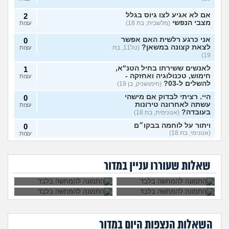
אם לא אגיע לצו גיוס בגלל
2
מצבי הנפשי
(מלשבית, בת 18)
עצות
אני כרגע רלשית האם אפשר
0
לצאת קצונה במשאן?
(טל11, בת
עצות
19)
לאנשים ששירתו בחיל הטנ"א,
1
חימוש, טכנולוגיה ואחזקה -
עצות
להשלים ל-03?
(חימושניק, בן 19)
היי. רציתי לבדוק אם מישהי
0
עשתה לאחרונה טירונות
עצות
בעובדה?
(אנונימית, בת 18)
ויתור על לוחמה בבקו״ם
0
(אנונימי, בת 18)
עצות
אני רוצה להתגייס
השתחררתי מהצבא
ללוחמה. האם גברים
על פרופיל 21
ויתור על לוחמה בבקו״ם מה
1
לא מעוניינת לקבל את
איך להתמודד עם
ימנעו לצאת איתי?
ומתחרטת, אפשר
עושים אחרי?
(אנונימי, בת 18)
עצות
החיסונים בבקום, אני
החרטה על אי עשיית
לחזור לשרת?
שאלות שעוררו עניין במדור
יכולה לוותר?
צבא?
לצאת מהצבא על נפשי
(יוני, בן
5
19)
עצות
מיוני אשכול התעופה
(ככככ, בן
0
18)
עצות
השאלות הנצפות ה
יום
במדור
מה דעתכם על מסלול מודאל
3