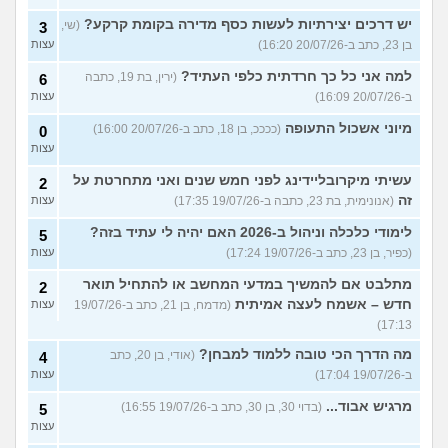
יש דרכים יצירתיות לעשות כסף מדירה בקומת קרקע?
(שי,
3
בן 23, כתב ב-20/07/26 16:20)
עצות
למה אני כל כך חרדתית כלפי העתיד?
(ירין, בת 19, כתבה
6
ב-20/07/26 16:09)
עצות
מיוני אשכול התעופה
(ככככ, בן 18, כתב ב-20/07/26 16:00)
0
עצות
עשיתי מיקרובליידינג לפני חמש שנים ואני מתחרטת על
2
זה
(אנונימית, בת 23, כתבה ב-19/07/26 17:35)
עצות
לימודי כלכלה וניהול ב-2026 האם יהיה לי עתיד בזה?
5
(כפיר, בן 23, כתב ב-19/07/26 17:24)
עצות
מתלבט אם להמשיך במדעי המחשב או להתחיל תואר
2
חדש – אשמח לעצה אמיתית
(מדמח, בן 21, כתב ב-19/07/26
עצות
17:13)
מה הדרך הכי טובה ללמוד למבחן?
(אודי, בן 20, כתב
4
ב-19/07/26 17:04)
עצות
מרגיש אבוד...
(בדוי 30, בן 30, כתב ב-19/07/26 16:55)
5
עצות