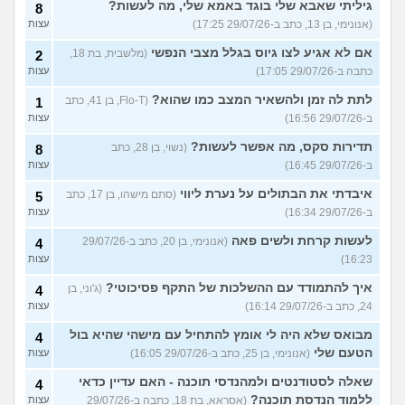
גיליתי שאבא שלי בוגד באמא שלי, מה לעשות?
8
(אנונימי, בן 13, כתב ב-29/07/26 17:25)
עצות
אם לא אגיע לצו גיוס בגלל מצבי הנפשי
(מלשבית, בת 18,
2
כתבה ב-29/07/26 17:05)
עצות
לתת לה זמן ולהשאיר המצב כמו שהוא?
(Flo-T, בן 41, כתב
1
ב-29/07/26 16:56)
עצות
תדירות סקס, מה אפשר לעשות?
(נשוי, בן 28, כתב
8
ב-29/07/26 16:45)
עצות
איבדתי את הבתולים על נערת ליווי
(סתם מישהו, בן 17, כתב
5
ב-29/07/26 16:34)
עצות
לעשות קרחת ולשים פאה
(אנונימי, בן 20, כתב ב-29/07/26
4
16:23)
עצות
איך להתמודד עם ההשלכות של התקף פסיכוטי?
(ג'וני, בן
4
24, כתב ב-29/07/26 16:14)
עצות
מבואס שלא היה לי אומץ להתחיל עם מישהי שהיא בול
4
הטעם שלי
(אנונימי, בן 25, כתב ב-29/07/26 16:05)
עצות
שאלה לסטודנטים ולמהנדסי תוכנה - האם עדיין כדאי
4
ללמוד הנדסת תוכנה?
(אסראא, בת 18, כתבה ב-29/07/26
עצות