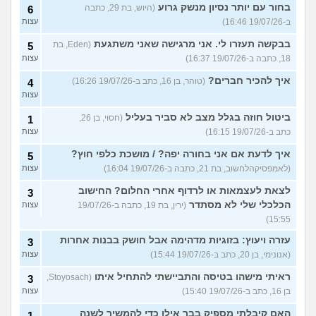
בחור עם יותר נסיון מנשק גרוע
(היוש, בת 29, כתבה
6
ב-19/07/26 16:46)
עצות
בבקשה תעזרו לי. אני מרגישה שאני משתגעת
(Eden, בת
5
18, כתבה ב-19/07/26 16:37)
עצות
איך להכיר חברים?
(טוהר, בן 16, כתב ב-19/07/26 16:26)
4
עצות
ביטול חוזה בגלל מצב לא סביר בעליל
(חסוי, בן 26,
1
כתב ב-19/07/26 16:15)
עצות
איך לדעת אם אני בחורה יפה? / מושכת כלפי חוץ?
5
(לאמפסיקהלחשוב, בת 21, כתבה ב-19/07/26 16:04)
עצות
לצאת לעצמאות או לרדוף אחרי החלום? החישוב
3
הכלכלי שלי לא מסתדר
(ירין, בת 19, כתבה ב-19/07/26
עצות
15:55)
עזרה ויעוץ: בזוגיות מדהימה אבל חושק בבנות אחרות
3
(אנונימי, בן 20, כתב ב-19/07/26 15:44)
עצות
ראיתי מישהו בטיסה והתביישתי להתחיל איתו
(Stoyosach,
3
בן 16, כתב ב-19/07/26 15:40)
עצות
האם קיבלתי מספיק בבר אילן כדי להמשיך לשנה
1