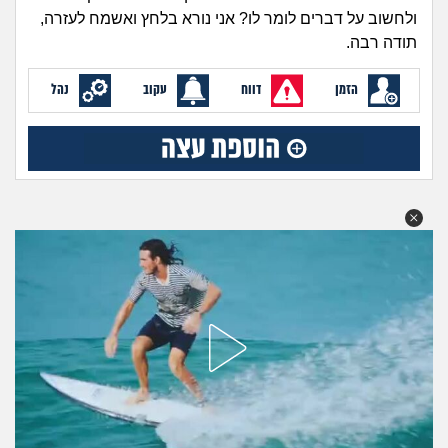
זוגיות
חיפוש שאלות
ולחשוב על דברים לומר לו? אני נורא בלחץ ואשמח לעזרה,
תודה רבה.
|
היריון ולידה
הרשמה
התחברות
הזמן
דווח
עקוב
נהל
הורות ומשפחה
מתבגרים
מהבקו"ם... ועד מתי?!
לימודים וסטודנטים
עבודה וקריירה
חברים ואנשים
בית, שכנים ושותפים