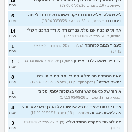
10
(מישהי, בת 16, כתבה ב-04/08/26 13:05)
עצות
לא שאלה, אלא סתם פריקה ואשמח שתכתבו לי מה
6
דעתכם
(נפוליטנה, בת 23, כתבה ב-03/08/26 18:04)
עצות
אחותי שוכבת עם מלא גברים וזה מוריד מהכבוד שלי
14
(מישהו, בן 20, כתב ב-03/08/26 17:53)
עצות
לעבור מגוב ללוחמה
(קולית, בת 20, כתבה ב-03/08/26
1
17:42)
עצות
היי חייב שאלה לגבי אייפון
(ליעוז, בן 28, כתב ב-03/08/26 17:33)
1
עצות
האם הסתרת פרופיל פיקטיבי ומחיקת חיפושים
8
נחשב בגידה?
(בדרןהסקרן, בן 33, כתב ב-03/08/26 17:24)
עצות
איחור של כמעט שש וחצי בגלולות יסמין פלוס
1
(סנאית, בת 18, כתבה ב-03/08/26 17:13)
עצות
אני די בטוח שאני נמצא איפשהו על הרצף ואני לא יודע
4
מה לעשות עם זה
(אנונימי, בן 18, כתב ב-03/08/26 17:02)
עצות
מה לעשות במקרה המוזר שלי?
(דן, בן 42, כתב ב-03/08/26
3
16:53)
עצות