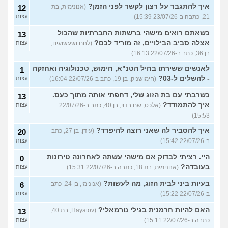
איך להתגבר על רצון לקשר לפני הזמן?
(אנונימית, בת
12
21, כתבה ב-23/07/26 15:39)
עצות
כשאתם רואים מישהי ברשתות החברתיות שהכול
13
אצלה סביב הבילויים, זה מוריד לכם?
(לחם ושעשועים,
עצות
בן 36, כתב ב-22/07/26 16:13)
לאנשים ששירתו בחיל הטנ"א, חימוש, טכנולוגיה ואחזקה
1
- להשלים ל-03?
(חימושניק, בן 19, כתב ב-22/07/26 16:04)
עצות
כשרבתי עם בת הזוג שלי, דחפתי אותה מתוך כעס.
13
איך להתמודד?
(אלכס, שם בדוי, בן 40, כתב ב-22/07/26
עצות
15:53)
איך להסביר לה שאני רוצה להיפרד?
(עידן, בן 27, כתב
20
ב-22/07/26 15:42)
עצות
היי. רציתי לבדוק אם מישהי עשתה לאחרונה טירונות
0
בעובדה?
(אנונימית, בת 18, כתבה ב-22/07/26 15:31)
עצות
בעיות ביני לבית הזוג, מה לעשות?
(אנונימי, בן 24, כתב
6
ב-22/07/26 15:22)
עצות
האם להיות חרמנית בגילי נורמאלי?
(Hayatov, בת 40,
13
כתבה ב-22/07/26 15:11)
עצות