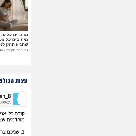
מיתוסים על צעצ
שהגיע הזמן לנ
(מערכת AskPeople)
עצות הגולש
Oren_B, ב
09/25 11:34
קודם כל, אני
מוקדמים שצר
1. שניכם צ