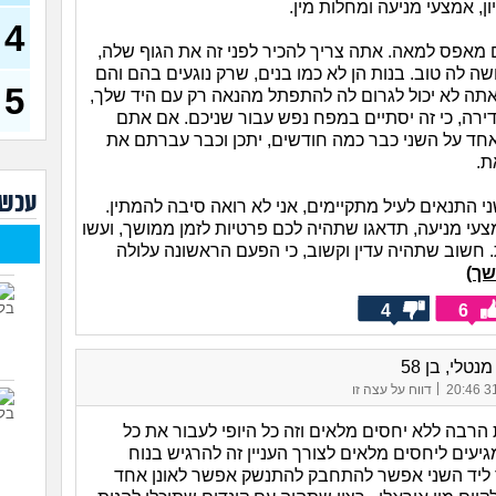
(רוויט
ון, אמצעי מניעה ומחלות מין.
4
בנות
ים מאפס למאה. אתה צריך להכיר לפני זה את הגוף שלה,
אח 
ה לה טוב. בנות הן לא כמו בנים, שרק נוגעים בהם והם
(לוחם
5
אתה לא יכול לגרום לה להתפתל מהנאה רק עם היד שלך,
מסא
ירה, כי זה יסתיים במפח נפש עבור שניכם. אם אתם
(מסאג
ד על השני כבר כמה חודשים, יתכן וכבר עברתם את
אנחנ
ת.
בגדי
מה 
עכשי
 התנאים לעיל מתקיימים, אני לא רואה סיבה להמתין.
מחזו
צעי מניעה, תדאגו שתהיה לכם פרטיות לזמן ממושך, ועשו
בטו
. חשוב שתהיה עדין וקשוב, כי הפעם הראשונה עלולה
נשוי
ך)
(מאטיט
4
6
למיש
החש
נטלי, בן 58
|
31/
דווח על עצה זו
הרבה ללא יחסים מלאים וזה כל היופי לעבור את כל
יעים ליחסים מלאים לצורך העניין זה להרגיש בנוח
ליד השני אפשר להתחבק להתנשק אפשר לאונן אחד