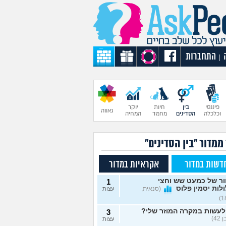
התחברות
|
פיננסי
בין
חיות
יוקר
גאווה
וכלכלה
הסדינים
מחמד
המחיה
ממדור "בין הסדינים"
דשות במדור
אקראיות במדור
ור של כמעט שש וחצי
1
לות יסמין פלוס
(סנאית,
עצות
לעשות במקרה המוזר שלי?
3
42)
עצות