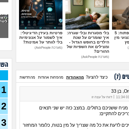
פתח
את 
ועכש
כדאי
ליווי
30)
מה א
מדברים על זה פתוח: 5
בלי מסגרות ובלי שגרה:
פרטיות בעידן הדיגיטלי:
לגב
ועי מין
איך שומרים על שנת
איך לשמור על אנונימיות
פץ
הילדים בחופש הגדול -
בלי לוותר על אמינות?
אפש
ומצילים את השפיות של
אבל 
(מערכת AskPeople)
ההורים?
(מערכת AskPeople)
עשי
השא
עם ב
מתה
ים (
7
)
כיצד להציג?
מהאהודות
מהפחות אהודות
מהחדשות
בת 22 בתולה זה מוריד?
1
(Lora, בת 22)
ן 33
|
מפנט
01/
דווח על עצה זו
28)
2
 מניח ששניכם בתולים. במצב כזה יש שני תנאים
חרדי
יכים להתקיים:
19)
3
האם 
ריכים לדעת את כל מה שצריך על מין בטוח, כלומר המחזור