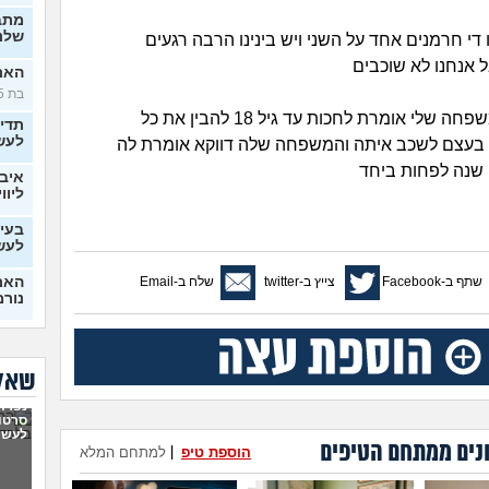
מתב
שלנו
 די חרמנים אחד על השני ויש בינינו הרבה רגעים
ל אנחנו לא שוכבים
האם 
בת 25)
מצד אחד המשפחה שלי אומרת לחכות עד גיל 18 להבין את כל
תדי
לעש
בעצם לשכב איתה והמשפחה שלה דווקא אומרת לה
 שנה לפחות ביחד
איבד
ליווי
בעיו
לעש
שתף ב-Facebook
צייץ ב-twitter
שלח ב-Email
האם 
נורמ
בטע
החב
סוטה, 
שאלו
6 ש
נפרדנ
לא מ
סרטון
מה 
לעשו
נים ממתחם הטיפים
הוספת טיפ
|
למתחם המלא
בן ז
לעש