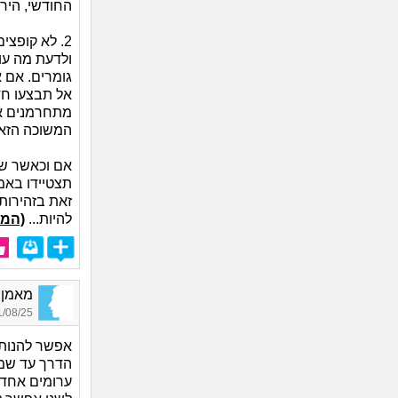
החודשי, הירי
2. לא קופצ
ולדעת מה עוש
גומרים. אם 
אל תבצעו חד
מתחרמנים אח
המשוכה הזא
אם וכאשר שני
תצטיידו באמ
זאת בזהירות
להיות...
(המש
מאמן מ
08/25 20:46
אפשר להנות 
הדרך עד שמג
ערומים אחד 