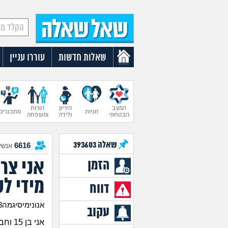
שאלות חדשות
עוררו עניין
המצב
היריון
הורות
זוגיות
מתבגרים
הבטחוני
ולידה
ומשפחה
שאלה
393603
6616
אנשים
אני צרי
הזמן
מידי ל
דווח
אנונימיסיגמה123 בן 15
עקוב
אני בן 15 וחברה שלי בת 16 ואנחנו כבר ביחד איזה 9 חודשים