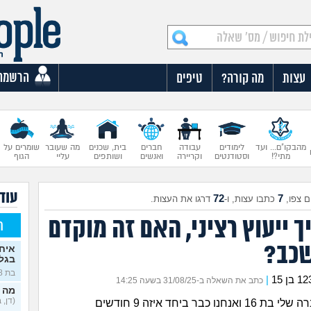
הרשמה
עצות
מה קורה?
טיפים
מהבקו"ם... ועד
לימודים
עבודה
חברים
בית, שכנים
מה שעובר
שומרים על
מתי?!
וסטודנטים
וקריירה
ואנשים
ושותפים
עליי
הגוף
עוד 
72
7
 צפו,
כתבו עצות, ו-
דרגו את העצות.
ך ייעוץ רציני, האם זה מוקדם
ח
שכב?
איח
בגלו
בת 18)
|
כתב את השאלה ב-31/08/25 בשעה 14:25
מה 
(דן, בן 