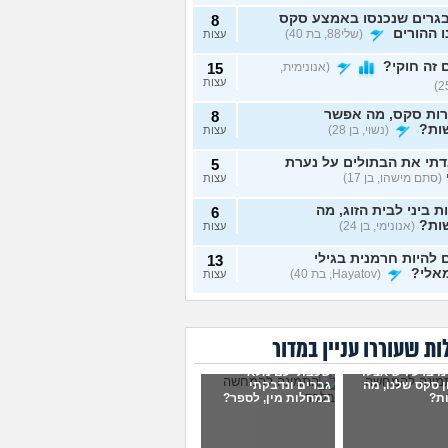
גרים שנכנסו באמצע סקס
8
 ההורים
(שלי88, בת 40)
עצות
זה חוקי?
(אנונימית,
15
עצות
רות סקס, מה אפשר
8
ות?
(נשוי, בן 28)
עצות
תי את הבתולים על נערת
5
(סתם מישהו, בן 17)
עצות
ת ביני לבית הזוג, מה
6
ות?
(אנונימי, בן 24)
עצות
להיות חרמנית בגילי
13
אלי?
(Hayatov, בת 40)
עצות
ות "התעוררתי" מאחת
8
רות שלי
(מקווה שלא
עצות
בן 18)
ת שעוררו עניין במדור
נים יחד עם הבן זוג, והוא
9
ו ברע ויש אצלו
שכבתי עם מלא
סתכל עליי ולא חושק בי,
עצות
 סקס שלנו, מה
גברים ונדבקתי
לעשות?
(כינוי, בת 26)
ת?
במחלות מין, לספר?
וג שמכור לפורנו, מה
7
ות?
(אנונימי, בת 19)
עצות