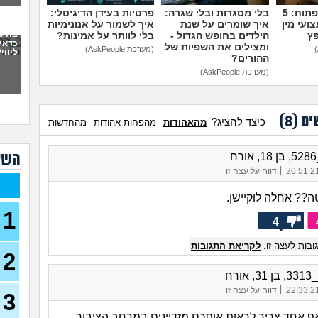
מדברים על זה פתוח: 5
בלי מסגרות ובלי שגרה:
פרטיות בעידן הדיגיטלי:
6 ש
ועי מין
איך שומרים על שנת
איך לשמור על אנונימיות
לא מ
פץ
הילדים בחופש הגדול -
בלי לוותר על אמינות?
מה 
כדאי
ומצילים את השפיות של
(מערכת AskPeople)
ליווי
בן ז
ההורים?
לעש
(מערכת AskPeople)
פתח
את 
ועכש
ים (
8
)
כיצד להציג?
מהאהודות
מהפחות אהודות
מהחדשות
30)
מה א
לגב
השא
ח
|
21/
דווח על עצה זו
אפש
אבל 
ה?? אחלה לוקיישן.
1
4
עשי
עם ב
בות לעצה זו.
לקריאת התגובות
מתה
2
אורח
בת 22 בתולה זה מוריד?
|
21/
דווח על עצה זו
(Lora, בת 22)
3
מפנט
ף אחד צריך לראות אותכם מזדיינים במרחב הציבור.