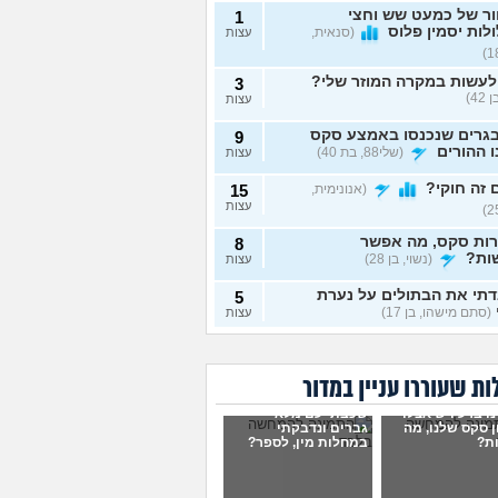
ור של כמעט שש וחצי
1
לות יסמין פלוס
(סנאית,
עצות
לעשות במקרה המוזר שלי?
3
42)
עצות
גרים שנכנסו באמצע סקס
9
 ההורים
(שלי88, בת 40)
עצות
זה חוקי?
(אנונימית,
15
עצות
רות סקס, מה אפשר
8
ות?
(נשוי, בן 28)
עצות
תי את הבתולים על נערת
5
(סתם מישהו, בן 17)
עצות
ת ביני לבית הזוג, מה
6
ות?
(אנונימי, בן 24)
עצות
ת שעוררו עניין במדור
להיות חרמנית בגילי
13
ו ברע ויש אצלו
שכבתי עם מלא
אלי?
(Hayatov, בת 40)
עצות
 סקס שלנו, מה
גברים ונדבקתי
ת?
במחלות מין, לספר?
ות "התעוררתי" מאחת
8
רות שלי
(מקווה שלא
עצות
בן 18)