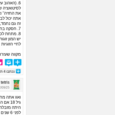
6. (האהוב ע
לסיטואציה שה
את החזיה" ו
אתה יכול לבו
זה גם נחמד,
7. חסקה בחוף הים.
8. מתחת לסוכת מציל.
יש המון זוגו
לחיי הזוגיות 
מקווה שעזרת
נכתבו
4
תגו
ark tetris
09/25 03:28
ואוו אתה מחז
גיל 18 אם הבת זוג שלי באותה תקופה
היתה מזבלה 
לפני 6 שנים יצאתי אם מישה והיה סוכות