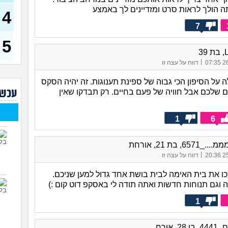
28)
 הולך לראות סרט ומזדיינים לך באמצע
4
חרדי
7
19)
5
האם 
39
(רוויט
|
26/
דווח על עצה זו
בנות
אח 
על הסיפון הכי גבוה של ספינת תענוגות. זה יהיה הסקס
(לוחם
עכשי
ים שלכם אבל חוויה של פעם בחיים. רק תבדקו שאין
מסא
(מסאג
1
6
אנחנ
בגדי
מה 
6571, בת 21, אורחת
מחזו
|
25/
דווח על עצה זו
בטו
ו את בית האימה לבית בושת אחד גדול למען שניכם.
 וגם תנוחות חדשות ואתה תודה לי באסקפ דוט קום :)
1
28, אורח