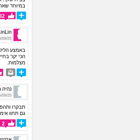
במיוחד שאתה
32
LinLin, בת 
09/25 07:35
באמצע הלילה 
הכי יקר בחי
מצלמות.
נהיה מממ...._
09/25 20:36
תבקרו ותהפכ
גם תחוו אימה
2
ארטיום_4441, בן 