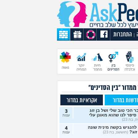
התחברות
|
פיננסי
בין
חיות
יוקר
גאווה
וכלכלה
הסדינים
מחמד
המחיה
ממדור "בין הסדינים"
דשות במדור
אקראיות במדור
 הכי טוב שלי ושל בן זוג
3
סיפר לנו שהוא מאונן עלי
עצות
, בת 23)
להנגיש בקשה מינית שונה
4
זוג?
(חוששצ, בת 23)
עצות