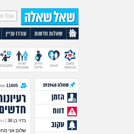
שאלות חדשות
עוררו עניין
המצב
היריון
הורות
זוגיות
מתבגרים
הבטחוני
ולידה
ומשפחה
שאלה
393960
11605
אנש
רעיונות
הזמן
חדשים
דווח
בדוי בן 38
|
כתב א
עקוב
שלום אני מחפש