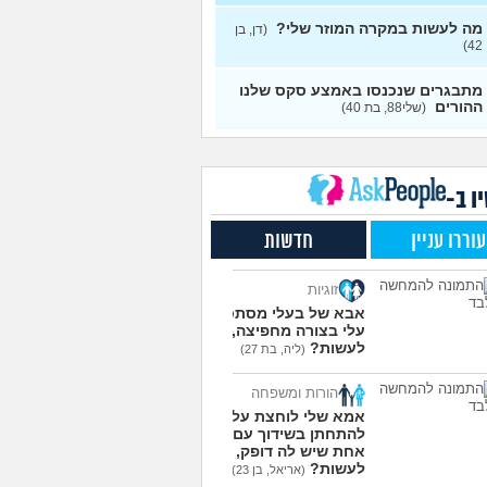
עצות
מה לעשות במקרה המוזר שלי?
(דן, בן
 - נערות ליווי
(ישראל, בן
8
42)
עצות
מתבגרים שנכנסו באמצע סקס שלנו
חוויתי תקיפה מינית?
14
ההורים
(שלי88, בת 40)
עצות
ל, בת 24)
,אתן הייתן "מסדרות" את
5
שלכם במצב כזה?
עצות
 שקרוב ל'חרור, בן 21)
ו ב-
ג׳יסט מעורער
4
עצות
׳יסט מעורער, בן 26)
עוררו עניין
חדשות
ו מקיימים יחסים עם
5
ם וזה לא מפריע לבעלי,
עצות
זוגיות
לעשות?
(דיאנה, בת 42)
אבא של בעלי מסתכל
ר לאחר כמה שעות, זה
9
עלי בצורה מחפיצה, מה
ח?
(שלומי, בן 21)
עצות
לעשות?
(ליה, בת 27)
עוד שאלות חדשות במדור
הורות ומשפחה
אמא שלי לוחצת עליי
להתחתן בשידוך עם כל
אחת שיש לה דופק, מה
לעשות?
(אריאל, בן 23)