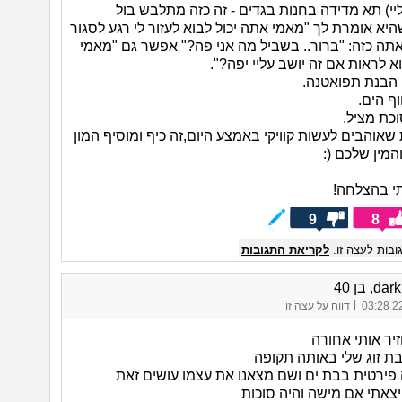
ליי) תא מדידה בחנות בגדים - זה כזה מתלבש בול
יא אומרת לך "מאמי אתה יכול לבוא לעזור לי רגע לסגור
אתה כזה: "ברור.. בשביל מה אני פה?" אפשר גם "מאמי
א לראות אם זה יושב עליי יפה?".
 הבנת תפואטנה.
ת שאוהבים לעשות קוויקי באמצע היום,זה כיף ומוסיף המון
והמין שלכם (:
י בהצלחה!
9
8
בות לעצה זו.
לקריאת התגובות
d, בן 40
|
22/
דווח על עצה זו
יר אותי אחורה
פירטית בבת ים ושם מצאנו את עצמו עושים זאת