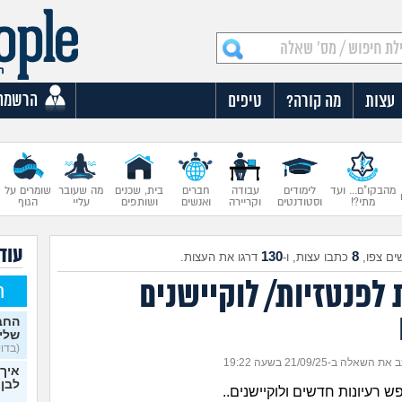
הרשמה
עצות
מה קורה?
טיפים
מהבקו"ם... ועד
לימודים
עבודה
חברים
בית, שכנים
מה שעובר
שומרים על
מתי?!
וסטודנטים
וקריירה
ואנשים
ושותפים
עליי
הגוף
עוד 
130
8
ים צפו,
כתבו עצות, ו-
דרגו את העצות.
 לפנטזיות/ לוקיישנים
ח
החבר
שלי 
(בדויה
ת השאלה ב-21/09/25 בשעה 19:22
איך 
לבן 
 רעיונות חדשים ולוקיישנים..