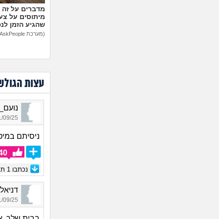
מיתוסים על צעצ
שהגיע הזמן לנ
(מערכת AskPeople)
עצות הגולש
נועם_5286, בן 18, אור
09/25 20:51
ניסיתם במיט
40
נכתבו
1
תגו
דניאל_3313, בן 31, 
09/25 22:33
בבית שלך. א