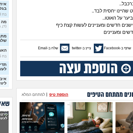
רכבל..
איח
בגלו
 שהיינו יחסית לבד..
בת 18)
ביער על האוטו..
מה 
שנים חדשים ומעניינים לעשות קצת כיף
(דן, בן 
דשים ומעניינים
מתב
שלנו
שתף ב-Facebook
צייץ ב-twitter
שלח ב-Email
האם 
בת 25)
תדי
לעש
איבד
ליווי
נים ממתחם הטיפים
בעיו
הוספת טיפ
|
למתחם המלא
לעש
שאלו
האם 
נפרדנ
נורמ
סרטון
לעשו
בטע
החב
סוטה, 