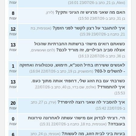
(Alex, בן 21, כתב ב-23/07/26 16:01)
עצות
האם מה שאני מרגיש זה הגיוני ותקין?
(לירון,
8
בן 31, כתב ב-23/07/26 15:50)
עצות
איך להתגבר על רצון לקשר לפני הזמן?
(אנונימית, בת
12
21, כתבה ב-23/07/26 15:39)
עצות
כשאתם רואים מישהי ברשתות החברתיות שהכול
13
אצלה סביב הבילויים, זה מוריד לכם?
(לחם ושעשועים,
עצות
בן 36, כתב ב-22/07/26 16:13)
לאנשים ששירתו בחיל הטנ"א, חימוש, טכנולוגיה ואחזקה
1
- להשלים ל-03?
(חימושניק, בן 19, כתב ב-22/07/26 16:04)
עצות
כשרבתי עם בת הזוג שלי, דחפתי אותה מתוך כעס.
13
איך להתמודד?
(אלכס, שם בדוי, בן 40, כתב ב-22/07/26
עצות
15:53)
איך להסביר לה שאני רוצה להיפרד?
(עידן, בן 27, כתב
20
ב-22/07/26 15:42)
עצות
היי. רציתי לבדוק אם מישהי עשתה לאחרונה טירונות
0
בעובדה?
(אנונימית, בת 18, כתבה ב-22/07/26 15:31)
עצות
בעיות ביני לבית הזוג, מה לעשות?
(אנונימי, בן 24, כתב
6