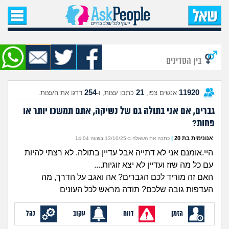
עמוד הבית
שאל שאלה
בין הסדינים
שאלות חדשות
254
21
11920
אנשים צפו,
כתבו עצות, ו-
דרגו את העצות.
שאלות שעוררו עניין
גברים, אם אני בתולה גם של נשיקה, אתם תמשכו יותר או
פחות?
עצות חדשות
אנונימית בת 20
|
כתבה את השאלה ב-13/10/25 בשעה 14:04
מה קורה כאן?
היי.אומנם אני לא דתייה אבל עדיין בתולה. לא רצתי להיות
עם כל מה שזז ועדיין לא יצא זוגיות....
מתחם הטיפים
האם זה מוריד לכם הגברים? אה ואגב על הדרך, מה
העדפות גובה שלכם? תודה מראש לכל העונים
מדורים
הזמן
דווח
עקוב
נהל