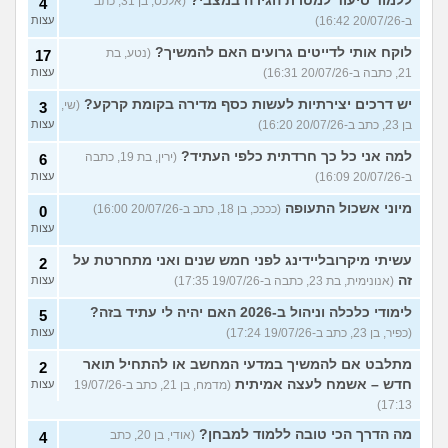
ללמוד סיעוד למטרת הגירה במצבי?
(אלכס, בן 31, כתב
4
ב-20/07/26 16:42)
עצות
לוקח אותי לדייטים גרועים האם להמשיך?
(נטע, בת
17
21, כתבה ב-20/07/26 16:31)
עצות
יש דרכים יצירתיות לעשות כסף מדירה בקומת קרקע?
(שי,
3
בן 23, כתב ב-20/07/26 16:20)
עצות
למה אני כל כך חרדתית כלפי העתיד?
(ירין, בת 19, כתבה
6
ב-20/07/26 16:09)
עצות
מיוני אשכול התעופה
(ככככ, בן 18, כתב ב-20/07/26 16:00)
0
עצות
עשיתי מיקרובליידינג לפני חמש שנים ואני מתחרטת על
2
זה
(אנונימית, בת 23, כתבה ב-19/07/26 17:35)
עצות
לימודי כלכלה וניהול ב-2026 האם יהיה לי עתיד בזה?
5
(כפיר, בן 23, כתב ב-19/07/26 17:24)
עצות
מתלבט אם להמשיך במדעי המחשב או להתחיל תואר
2
חדש – אשמח לעצה אמיתית
(מדמח, בן 21, כתב ב-19/07/26
עצות
17:13)
מה הדרך הכי טובה ללמוד למבחן?
(אודי, בן 20, כתב
4