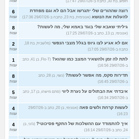
חופש, בת 30, כתבה ב-29/07/26 17:47)
עצות
רוצה שההורים שלי יתגרשו אבל הם לא וגם מפחדת
6
להעלות את הנושא
(אנונימית, בת 23, כתבה ב-29/07/26 17:36)
עצות
גיליתי שאבא שלי בוגד באמא שלי, מה לעשות?
8
(אנונימי, בן 13, כתב ב-29/07/26 17:25)
עצות
אם לא אגיע לצו גיוס בגלל מצבי הנפשי
(מלשבית, בת 18,
2
כתבה ב-29/07/26 17:05)
עצות
לתת לה זמן ולהשאיר המצב כמו שהוא?
(Flo-T, בן 41, כתב
1
ב-29/07/26 16:56)
עצות
תדירות סקס, מה אפשר לעשות?
(נשוי, בן 28, כתב
8
ב-29/07/26 16:45)
עצות
איבדתי את הבתולים על נערת ליווי
(סתם מישהו, בן 17, כתב
5
ב-29/07/26 16:34)
עצות
לעשות קרחת ולשים פאה
(אנונימי, בן 20, כתב ב-29/07/26
4
16:23)
עצות
איך להתמודד עם ההשלכות של התקף פסיכוטי?
(ג'וני, בן
4
24, כתב ב-29/07/26 16:14)
עצות