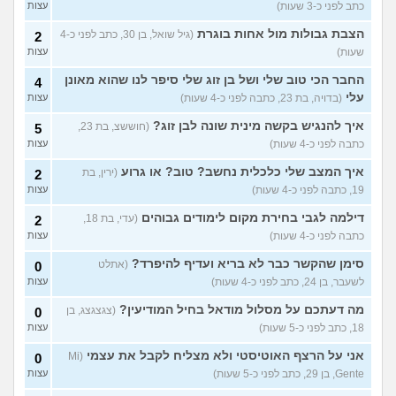
כתב לפני כ-3 שעות)
עצות
חרדי - נערות ליווי
(ישראל, בן
8
הצבת גבולות מול אחות בוגרת
(גיל שואל, בן 30, כתב לפני כ-4
2
עצות
19)
שעות)
עצות
האם חוויתי תקיפה מינית?
14
עצות
החבר הכי טוב שלי ושל בן זוג שלי סיפר לנו שהוא מאונן
(רוויטל, בת 24)
4
עלי
(בדויה, בת 23, כתבה לפני כ-4 שעות)
עצות
בנות,אתן הייתן "מסדרות" את
5
אח שלכם במצב כזה?
עצות
איך להנגיש בקשה מינית שונה לבן זוג?
(חוששצ, בת 23,
5
(לוחם שקרוב ל'חרור, בן 21)
כתבה לפני כ-4 שעות)
עצות
מסאג׳יסט מעורער
4
איך המצב שלי כלכלית נחשב? טוב? או גרוע
(ירין, בת
2
עצות
(מסאג׳יסט מעורער, בן 26)
19, כתבה לפני כ-4 שעות)
עצות
אנחנו מקיימים יחסים עם
5
בגדים וזה לא מפריע לבעלי,
עצות
דילמה לגבי בחירת מקום לימודים גבוהים
(עדי, בת 18,
2
מה לעשות?
(דיאנה, בת 42)
כתבה לפני כ-4 שעות)
עצות
מחזור לאחר כמה שעות, זה
9
בטוח?
סימן שהקשר כבר לא בריא ועדיף להיפרד?
(שלומי, בן 21)
(אתלט
0
עצות
לשעבר, בן 24, כתב לפני כ-4 שעות)
עצות
עוד שאלות חדשות במדור
מה דעתכם על מסלול מודאל בחיל המודיעין?
(צגצגצג, בן
0
18, כתב לפני כ-5 שעות)
עצות
אני על הרצף האוטיסטי ולא מצליח לקבל את עצמי
(Mi
0
Gente, בן 29, כתב לפני כ-5 שעות)
עצות