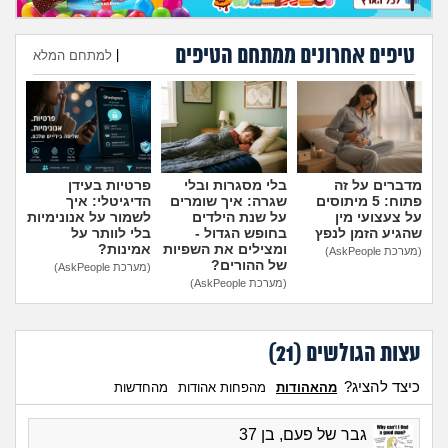
מה שעובר עליי
טיפים אחרונים ממתחם הטיפים
|
למתחם המלא
שומרים על הגוף
הוספת טיפ
פיננסי וכלכלה
בין הסדינים
מדברים על זה
בלי מסגרות ובלי
פרטיות בעידן
פתוח: 5 מיתוסים
שגרה: איך שומרים
הדיגיטלי: איך
חיות מחמד
על צעצועי מין
על שנת הילדים
לשמור על אנונימיות
שהגיע הזמן לנפץ
בחופש הגדול -
בלי לוותר על
ומצילים את השפיות
אמינות?
(מערכת AskPeople)
יוקר המחיה
של ההורים?
(מערכת AskPeople)
(מערכת AskPeople)
גאווה
עצות הגולשים (
21
)
כיצד להציג?
מהאהודות
מהפחות אהודות
מהחדשות
גבר של פעם, בן 37