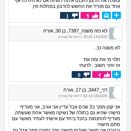
ומעלה את הרצון להכנס איתה לזוגיות אם לא היה לה אף
אחד גם מוריד את החשש להדבק במחלות מין
1
5
לא כזה משנה_7387, בן 30, אורח
|
14/10/25 20:28
דווח על עצה זו
לא משנה ככ .
תלוי מי את ומה את
זה יותר חשוב . לדעתי
0
4
דני_3447, בן 17, אורח
|
18/10/25 02:10
דווח על עצה זו
אני קטן ממך ב3 שנים אבל עדיין אני אגיב, אני מעדיף
מישהי שהיא גם בתולה של נשיקה מאשר אחת שעשתה,
מעדיף להתנסות בהכל ביחד עם אישתי לעתיד מאשר עם
סתם מישהי
ובגובה אני חושב שעדיף מישהי יותר נמוכה ממך אבל גם