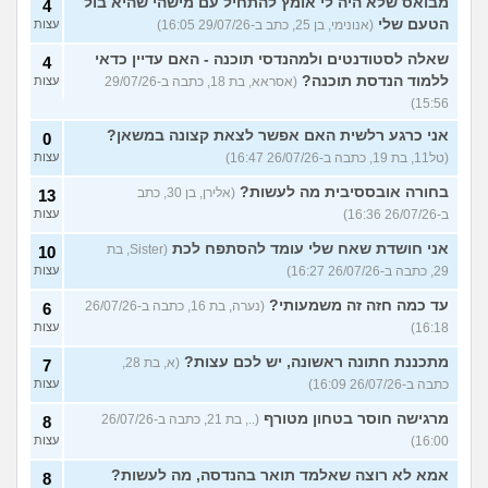
מבואס שלא היה לי אומץ להתחיל עם מישהי שהיא בול
4
הטעם שלי
(אנונימי, בן 25, כתב ב-29/07/26 16:05)
עצות
שאלה לסטודנטים ולמהנדסי תוכנה - האם עדיין כדאי
4
ללמוד הנדסת תוכנה?
(אסראא, בת 18, כתבה ב-29/07/26
עצות
15:56)
אני כרגע רלשית האם אפשר לצאת קצונה במשאן?
0
(טל11, בת 19, כתבה ב-26/07/26 16:47)
עצות
בחורה אובססיבית מה לעשות?
(אלירן, בן 30, כתב
13
ב-26/07/26 16:36)
עצות
אני חושדת שאח שלי עומד להסתפח לכת
(Sister, בת
10
29, כתבה ב-26/07/26 16:27)
עצות
עד כמה חזה זה משמעותי?
(נערה, בת 16, כתבה ב-26/07/26
6
16:18)
עצות
מתכננת חתונה ראשונה, יש לכם עצות?
(א, בת 28,
7
כתבה ב-26/07/26 16:09)
עצות
מרגישה חוסר בטחון מטורף
(.., בת 21, כתבה ב-26/07/26
8
16:00)
עצות
אמא לא רוצה שאלמד תואר בהנדסה, מה לעשות?
8