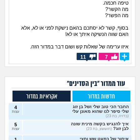
טיפה חכמה.
מה הקשר?
מה הפשר?
בסוף, קשר לא יסתכם בהאם נישקת לפני או לא, אלא
האם שווה הנשיקה איתך או לא!
איזו ערימה של שאלות קש ושום דבר במדור הזה.
11
7
עוד ממדור "בין הסדינים"
חדשות במדור
אקראיות במדור
החבר הכי טוב שלי ושל בן זוג
4
שלי סיפר לנו שהוא מאונן עלי
עצות
(בדויה, בת 23)
איך להנגיש בקשה מינית שונה
5
לבן זוג?
(חוששצ, בת 23)
עצות
איחור של כמעט שש וחצי
1