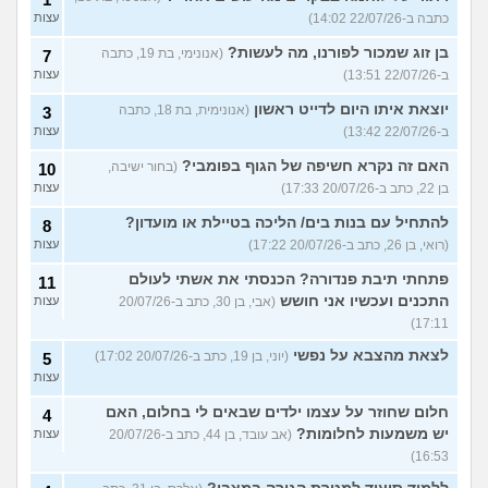
כתבה ב-22/07/26 14:02)
עצות
בן זוג שמכור לפורנו, מה לעשות?
(אנונימי, בת 19, כתבה
7
ב-22/07/26 13:51)
עצות
יוצאת איתו היום לדייט ראשון
(אנונימית, בת 18, כתבה
3
ב-22/07/26 13:42)
עצות
האם זה נקרא חשיפה של הגוף בפומבי?
(בחור ישיבה,
10
בן 22, כתב ב-20/07/26 17:33)
עצות
להתחיל עם בנות בים/ הליכה בטיילת או מועדון?
8
(רואי, בן 26, כתב ב-20/07/26 17:22)
עצות
פתחתי תיבת פנדורה? הכנסתי את אשתי לעולם
11
התכנים ועכשיו אני חושש
(אבי, בן 30, כתב ב-20/07/26
עצות
17:11)
לצאת מהצבא על נפשי
(יוני, בן 19, כתב ב-20/07/26 17:02)
5
עצות
חלום שחוזר על עצמו ילדים שבאים לי בחלום, האם
4
יש משמעות לחלומות?
(אב עובד, בן 44, כתב ב-20/07/26
עצות
16:53)