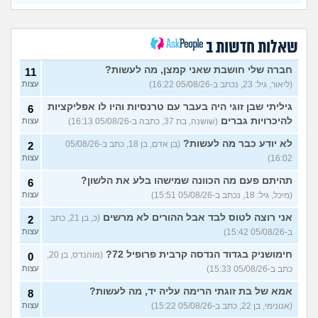
28)
עצות
חרדי - נערות ליווי
(ישראל, בן
8
עצות
19)
שאלות חדשות ב
האם חוויתי תקיפה מינית?
14
עצות
חברה שלי חושבת שאני קמצן, מה לעשות?
(רוויטל, בת 24)
11
(ליאור, גיל: 23, נכתב ב-05/08/26 16:22)
עצות
בנות,אתן הייתן "מסדרות" את
5
אח שלכם במצב כזה?
עצות
גיליתי שבן זוגי היה בעבר עם טרנסיות והיו לו אפליקציות
6
(לוחם שקרוב ל'חרור, בן 21)
להיכרויות גברים
(שושנה, בת 37, כתבה ב-05/08/26 16:13)
עצות
מסאג׳יסט מעורער
4
לא יודע כבר מה לעשות?
(בן אדם, בן 18, כתב ב-05/08/26
2
עצות
(מסאג׳יסט מעורער, בן 26)
16:02)
עצות
אנחנו מקיימים יחסים עם
5
בגדים וזה לא מפריע לבעלי,
עצות
תהיתם פעם מה הכוונה שמישהו בלע את הלשון?
6
מה לעשות?
(דיאנה, בת 42)
(מיכל, גיל: 18, נכתב ב-05/08/26 15:51)
עצות
מחזור לאחר כמה שעות, זה
9
אני רוצה לטוס לבד אבל ההורים לא מרשים
בטוח?
(כ, בן 21, כתב
(שלומי, בן 21)
2
עצות
ב-05/08/26 15:42)
עצות
נשוי מפנטז על ליידיבויס
3
(מאטיטיהו, בן 37)
עצות
חימושניק בגדוד הנדסה קרבית פרופיל 72?
(מוהנדס, בן 20,
0
כתב ב-05/08/26 15:33)
עצות
למישהו יש עצה איך לדכא את
7
החשק המיני?
(יפה, בת 43)
עצות
אמא של בת זוגתי הרימה עליה יד, מה לעשות?
8
(אנונימי, בן 22, כתב ב-05/08/26 15:22)
עצות
עוד שאלות חדשות במדור