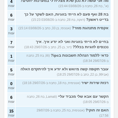
מה אני עושה לא נכון שלא מצליח לי במערכות יחסים?
4
(א׳, בת 26, כתבה ב-03/08/26 15:44)
עצות
בת 28 ואף פעם לא הייתי בזוגיות, האם לשקר על כך
6
בדייט ראשון?
(רווקה, בת 28, כתבה ב-03/08/26 15:23)
עצות
אקסית מתנהגת מוזר?
(אנונימי, בן 33, כתב ב-03/08/26 15:14)
3
עצות
בחיים לא הייתי בזוגיות ואני לא יודע איך. איך
7
נכנסים לזוגיות בכלל?
(דור, בן 25, כתב ב-29/07/26 18:43)
עצות
כדאי ללמוד הנהלת חשבונות בipc?
(lili, בת 25, כתבה
1
ב-29/07/26 18:34)
עצות
עובר תקופה קשה מיואש ולא יודע איך להיתקדם האלה
5
(אבי99, בן 22, כתב ב-29/07/26 18:25)
עצות
רכזת שירות ישיר
(אנונימית, בת 18, כתבה ב-29/07/26 18:16)
0
עצות
הקשר עם אבא שלי מכביד עליי
(Lamali, בת 26, כתבה
6
ב-29/07/26 18:05)
עצות
האם זה חוקי?
(אנונימית, בת 25, כתבה ב-29/07/26
15
17:56)
עצות