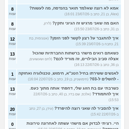
אמא לא רוצה שאלמד תואר בהנדסה, מה לעשות?
8
(Alex, בן 21, כתב ב-23/07/26 16:01)
עצות
האם מה שאני מרגיש זה הגיוני ותקין?
(לירון,
8
בן 31, כתב ב-23/07/26 15:50)
עצות
איך להתגבר על רצון לקשר לפני הזמן?
(אנונימית, בת
12
21, כתבה ב-23/07/26 15:39)
עצות
כשאתם רואים מישהי ברשתות החברתיות שהכול
13
אצלה סביב הבילויים, זה מוריד לכם?
(לחם ושעשועים,
עצות
בן 36, כתב ב-22/07/26 16:13)
לאנשים ששירתו בחיל הטנ"א, חימוש, טכנולוגיה ואחזקה
1
- להשלים ל-03?
(חימושניק, בן 19, כתב ב-22/07/26 16:04)
עצות
כשרבתי עם בת הזוג שלי, דחפתי אותה מתוך כעס.
13
איך להתמודד?
(אלכס, שם בדוי, בן 40, כתב ב-22/07/26
עצות
15:53)
איך להסביר לה שאני רוצה להיפרד?
(עידן, בן 27, כתב
20
ב-22/07/26 15:42)
עצות
היי. רציתי לבדוק אם מישהי עשתה לאחרונה טירונות
0