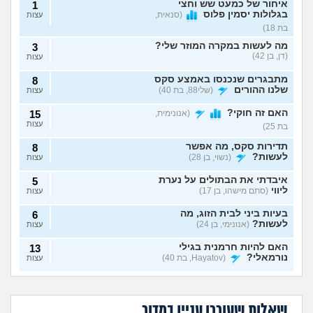
איחור של כמעט שש וחצי
1
בגלולות יסמין פלוס
(סנאית,
עצות
בת 18)
מה לעשות במקרה המוזר שלי?
3
(דן, בן 42)
עצות
מתבגרים שנכנסו באמצע סקס
8
שלנו ההורים
(שלי88, בת 40)
עצות
האם זה חוקי?
(אנונימית,
15
עצות
בת 25)
תדירות סקס, מה אפשר
8
לעשות?
(נשוי, בן 28)
עצות
איבדתי את הבתולים על נערת
5
ליווי
(סתם מישהו, בן 17)
עצות
בעיות ביני לבית הזוג, מה
6
לעשות?
(אנונימי, בן 24)
עצות
האם להיות חרמנית בגילי
13
נורמאלי?
(Hayatov, בת 40)
עצות
נפרדנו ברע ויש אצלו
שכבתי עם מלא
בטעות "התעוררתי" מאחת
8
סרטון סקס שלנו, מה
גברים ונדבקתי
החברות שלי
(מקווה שלא
עצות
בת 30 עדיין בתולה,
לא שוכבים והוא אמר
לעשות?
במחלות מין, לספר?
כדאי ללכת לנער
שזה כי פעם הייתי
סוטה, בן 18)
שאלות שעוררו עניין במדור
ליווי?
יותר רזה. מה לעשות?