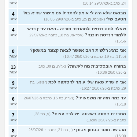
24, כתב ב-29/07/26 16:14)
עצות
מבואס שלא היה לי אומץ להתחיל עם מישהי שהיא בול
4
הטעם שלי
(אנונימי, בן 25, כתב ב-29/07/26 16:05)
עצות
שאלה לסטודנטים ולמהנדסי תוכנה - האם עדיין כדאי
4
ללמוד הנדסת תוכנה?
(אסראא, בת 18, כתבה ב-29/07/26
עצות
15:56)
אני כרגע רלשית האם אפשר לצאת קצונה במשאן?
0
(טל11, בת 19, כתבה ב-26/07/26 16:47)
עצות
בחורה אובססיבית מה לעשות?
(אלירן, בן 30, כתב
13
ב-26/07/26 16:36)
עצות
אני חושדת שאח שלי עומד להסתפח לכת
(Sister, בת
9
29, כתבה ב-26/07/26 16:27)
עצות
עד כמה חזה זה משמעותי?
(נערה, בת 16, כתבה ב-26/07/26
6
16:18)
עצות
מתכננת חתונה ראשונה, יש לכם עצות?
(א, בת 28,
7
כתבה ב-26/07/26 16:09)
עצות
מרגישה חוסר בטחון מטורף
(.., בת 21, כתבה ב-26/07/26
8
16:00)
עצות