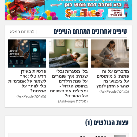
מה שעובר עליי
שומרים על הגוף
טיפים אחרונים ממתחם הטיפים
|
למתחם המלא
פיננסי וכלכלה
הוספת טיפ
בין הסדינים
חיות מחמד
מדברים על זה
בלי מסגרות ובלי
פרטיות בעידן
פתוח: 5 מיתוסים
שגרה: איך שומרים
הדיגיטלי: איך
יוקר המחיה
על צעצועי מין
על שנת הילדים
לשמור על אנונימיות
שהגיע הזמן לנפץ
בחופש הגדול -
בלי לוותר על
ומצילים את השפיות
אמינות?
(מערכת AskPeople)
של ההורים?
גאווה
(מערכת AskPeople)
(מערכת AskPeople)
עצות הגולשים (
1
)