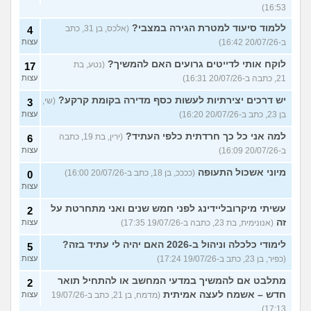
16:53)
ללמוד סיעוד למטרת הגירה במצבי?
(אלכס, בן 31, כתב
4
ב-20/07/26 16:42)
עצות
לוקח אותי לדייטים גרועים האם להמשיך?
(נטע, בת
17
21, כתבה ב-20/07/26 16:31)
עצות
יש דרכים יצירתיות לעשות כסף מדירה בקומת קרקע?
(שי,
3
בן 23, כתב ב-20/07/26 16:20)
עצות
למה אני כל כך חרדתית כלפי העתיד?
(ירין, בת 19, כתבה
6
ב-20/07/26 16:09)
עצות
מיוני אשכול התעופה
(ככככ, בן 18, כתב ב-20/07/26 16:00)
0
עצות
עשיתי מיקרובליידינג לפני חמש שנים ואני מתחרטת על
2
זה
(אנונימית, בת 23, כתבה ב-19/07/26 17:35)
עצות
לימודי כלכלה וניהול ב-2026 האם יהיה לי עתיד בזה?
5
(כפיר, בן 23, כתב ב-19/07/26 17:24)
עצות
מתלבט אם להמשיך במדעי המחשב או להתחיל תואר
2
חדש – אשמח לעצה אמיתית
(מדמח, בן 21, כתב ב-19/07/26
עצות
17:13)