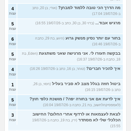
מה הדרך הכי טובה ללמוד למבחן?
(אודי, בן 20, כתב
4
ב-19/07/26 17:04)
עצות
מרגיש אבוד...
(בדוי 30, בן 30, כתב ב-19/07/26 16:55)
5
עצות
בחור עם יותר נסיון מנשק גרוע
(היוש, בת 29, כתבה
6
ב-19/07/26 16:46)
עצות
בבקשה תעזרו לי. אני מרגישה שאני משתגעת
(Eden, בת
5
18, כתבה ב-19/07/26 16:37)
עצות
איך להכיר חברים?
(טוהר, בן 16, כתב ב-19/07/26 16:26)
4
עצות
ביטול חוזה בגלל מצב לא סביר בעליל
(חסוי, בן 26,
1
כתב ב-19/07/26 16:15)
עצות
איך לדעת אם אני בחורה יפה? / מושכת כלפי חוץ?
5
(לאמפסיקהלחשוב, בת 21, כתבה ב-19/07/26 16:04)
עצות
לצאת לעצמאות או לרדוף אחרי החלום? החישוב
3
הכלכלי שלי לא מסתדר
(ירין, בת 19, כתבה ב-19/07/26
עצות
15:55)