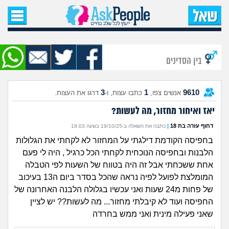
עמוד הבית
שאל שאלה
בין הסדינים
שאלות חדשות
3
1
9610
אנשים צפו,
כתבו עצות, ו-
דרגו את העצות.
שאלות שעוררו עניין
יאז ואיחור מחזור, מה לעשות?
עצות חדשות
דחוף עזרה בת 18
|
כתבה את השאלה ב-19/10/25 בשעה 18:03
בחפיסה הקודמת דילגתי על המחזור לא לקחתי את הגלולות
מה קורה כאן?
הלבנות ובחפיסה הנוכחית לקחתי הכל כרגיל , היה לי פעם
אחת ששכחתי אבל זה היה בטווח של השעות לפי הטבלה
מתחם הטיפים
המומלצת לפועל לפיה נראה שהכל בסדר ביום ה13 בעיכוב
של פחות מ24 שעות ואני עכשיו בגלולה הלבנה האחרונה של
מדורים
החפיסה ועוד לא קיבלתי מחזור... מה לעשות?? יש לציין
שאני פעילה מינית ואני ממש בחרדה