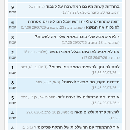
בחרדות קשות מעצם המחשבה על לעבוד
(בחורה של
9
חופש, בת 30, כתבה ב-29/07/26 17:47)
עצות
רוצה שההורים שלי יתגרשו אבל הם לא וגם מפחדת
6
להעלות את הנושא
(אנונימית, בת 23, כתבה ב-29/07/26 17:36)
עצות
גיליתי שאבא שלי בוגד באמא שלי, מה לעשות?
8
(אנונימי, בן 13, כתב ב-29/07/26 17:25)
עצות
אם לא אגיע לצו גיוס בגלל מצבי הנפשי
(מלשבית, בת 18,
2
כתבה ב-29/07/26 17:05)
עצות
לתת לה זמן ולהשאיר המצב כמו שהוא?
(Flo-T, בן 41, כתב
1
ב-29/07/26 16:56)
עצות
תדירות סקס, מה אפשר לעשות?
(נשוי, בן 28, כתב
8
ב-29/07/26 16:45)
עצות
איבדתי את הבתולים על נערת ליווי
(סתם מישהו, בן 17, כתב
5
ב-29/07/26 16:34)
עצות
לעשות קרחת ולשים פאה
(אנונימי, בן 20, כתב ב-29/07/26
4
16:23)
עצות
איך להתמודד עם ההשלכות של התקף פסיכוטי?
(ג'וני, בן
4