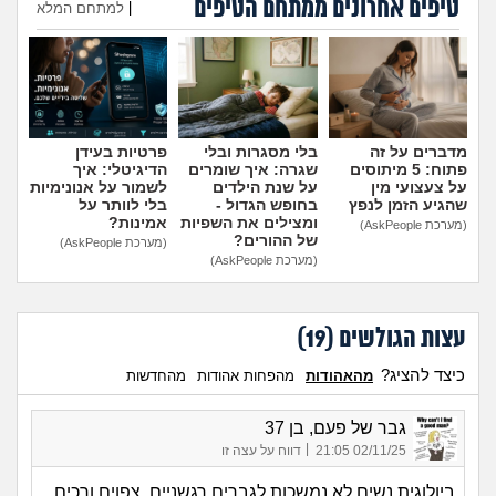
טיפים אחרונים ממתחם הטיפים
|
למתחם המלא
הוספת טיפ
מדברים על זה
בלי מסגרות ובלי
פרטיות בעידן
פתוח: 5 מיתוסים
שגרה: איך שומרים
הדיגיטלי: איך
על צעצועי מין
על שנת הילדים
לשמור על אנונימיות
שהגיע הזמן לנפץ
בחופש הגדול -
בלי לוותר על
ומצילים את השפיות
אמינות?
(מערכת AskPeople)
של ההורים?
(מערכת AskPeople)
(מערכת AskPeople)
עצות הגולשים (
19
)
כיצד להציג?
מהאהודות
מהפחות אהודות
מהחדשות
גבר של פעם, בן 37
|
02/11/25 21:05
דווח על עצה זו
ביולוגית נשים לא נמשכות לגברים רגשניים, צפוים ורכים