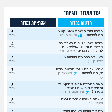
עוד ממדור "זוגיות"
חדשות במדור
אקראיות במדור
חברה שלי חושבת שאני קמצן,
6
מה לעשות?
(ליאור, בן 23)
עצות
גיליתי שבן זוגי היה בעבר עם
4
טרנסיות והיו לו אפליקציות
עצות
להיכרויות גברים
(שושנה, בת 37)
לא יודע כבר מה לעשות?
(בן
2
אדם, בן 18)
עצות
אמא של בת זוגתי הרימה עליה
7
יד, מה לעשות?
(אנונימי, בן
עצות
22)
האם הסתרת פרופיל פיקטיבי
8
ומחיקת חיפושים נחשב
עצות
בגידה?
(בדרןהסקרן, בן 33)
אשמח לעזרה אמיתית וכנה
3
(אנושי, בן 27)
עצות
מה אני עושה לא נכון שלא
4