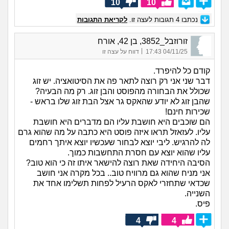
10
10
נכתבו
4
תגובות לעצה זו.
לקריאת התגובות
זורוזבל_3852, בן 42, אורח
|
04/11/25 17:43
דווח על עצה זו
קודם כל להיפרד.
דבר שני אני רק רוצה לתאר פה את הסיטואציה. יש זוג
שכולל את הבחורה מהפוסט והבן זוג. רק מה הבעיה?
שהבן זוג לא יודע שהאקס גר אצל הבת זוג שלו בראש -
שכירות חינם!
הם שוכבים היא חושבת עליו הם מדברים היא חושבת
עליו. לעזאזל תראו איזה פוסט היא כתבה על מה שהוא גרם
לה להרגיש. ליבי יוצא לבחור שעכשיו יוצא איתך רחמים
עליו שהוא יוצא עם חסרת התחשבות כמוך.
הסיבה היחידה שאת רוצה להישאר איתו זה כי הוא טוב?
אני מניח שהוא גם מרוויח טוב.. בכל מקרה אני חושב
שכדאי שתחזרי לאקס הרעיל לפחות תשלימו אחד את
השנייה.
פיס.
4
4