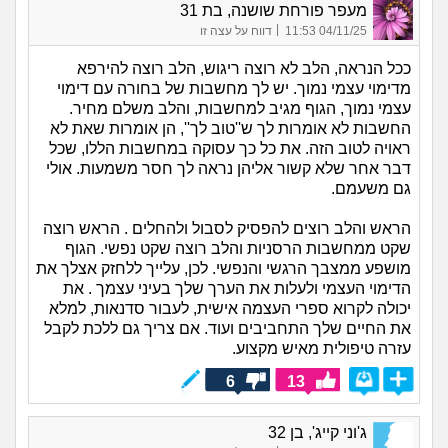
מעפר פורחת שושנה, בת 31
|
04/11/25 11:53
דווח על עצה זו
ככל הנראה, הלב לא רוצה ריגוש, הלב רוצה להירפא
מדימוי עצמי נמוך. יש לך מחשבות של בחורה עם דימוי
עצמי נמוך, הגוף מגיב למחשבות, והלב משלם מחיר.
החשבות לא אומרות לך ש''טוב לך'', הן אומרות שאת לא
ראויה לטוב הזה. את כל כך עסוקה במחשבות הללו, שכל
דבר אחר שלא קשור אליהן נראה לך חסר משמעות. אולי
גם משעמם.
הראש והלב רוצים להפסיק לסבול ולהחלים . הראש רוצה
שקט ממחשבות הרסניות והלב רוצה שקט נפשי. הגוף
מושפע ממצבך הרגשי והנפשי. לכן, עלייך ללחזק אצלך את
הדימוי העצמי ולעלות את הערך שלך בעיני עצמך . את
יכולה לקרוא ספרי העצמה אישית, לעבור סדנאות, למלא
את החיים שלך התחביבים ועוד. אם צריך גם ללכת לקבל
עזרה טיפולית מאיש מקצוע.
6
13
ג'וני קייג', בן 32