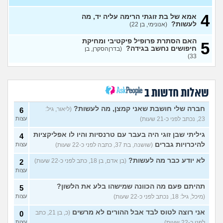
האם מה שאני מרגיש זה הגיוני
8
4
אמא של בת זוגתי הרימה עליה יד, מה
ותקין?
(לירון, בן 31)
עצות
לעשות?
(אנונימי, בן 22)
איך להתגבר על רצון לקשר
12
האם הסתרת פרופיל פיקטיבי ומחיקת
לפני הזמן?
(אנונימית, בת 21)
עצות
5
חיפושים נחשב בגידה?
(בדרןהסקרן, בן
33)
כשאתם רואים מישהי ברשתות
13
החברתיות שהכול אצלה סביב
עצות
הבילויים, זה מוריד לכם?
(לחם ושעשועים, בן 36)
שאלות חדשות ב
כשרבתי עם בת הזוג שלי,
12
דחפתי אותה מתוך כעס. איך
עצות
חברה שלי חושבת שאני קמצן, מה לעשות?
(ליאור, גיל:
6
להתמודד?
(אלכס, שם בדוי, בן
23, נכתב לפני כ-21 שעות)
עצות
40)
איך להסביר לה שאני רוצה
20
גיליתי שבן זוגי היה בעבר עם טרנסיות והיו לו אפליקציות
4
להיפרד?
(עידן, בן 27)
עצות
להיכרויות גברים
(שושנה, בת 37, כתבה לפני כ-22 שעות)
עצות
בעיות ביני לבית הזוג, מה
6
לא יודע כבר מה לעשות?
(בן אדם, בן 18, כתב לפני כ-22 שעות)
2
לעשות?
(אנונימי, בן 24)
עצות
עצות
לא משלמת בדייטים
(אלי, בן
9
תהיתם פעם מה הכוונה שמישהו בלע את הלשון?
5
עצות
29)
(מיכל, גיל: 18, נכתב לפני כ-22 שעות)
עצות
יוצאת איתו היום לדייט ראשון
3
(אנונימית, בת 18)
אני רוצה לטוס לבד אבל ההורים לא מרשים
(כ, בן 21, כתב
עצות
0
לפני כ-22 שעות)
עצות