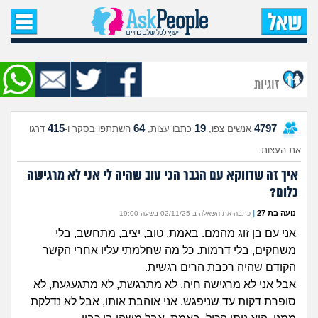
עמוד הבית
שאל שאלה
זוגיות
שאלות חדשות
415
64
19
4797
אנשים צפו,
כתבו עצות,
השתתפו בסקר ו-
דרגו
שאלות שעוררו עניין
את העצות.
עצות חדשות
איך זה שדווקא עם הגבר הכי טוב שהיה לי אני לא מרגישה
כלום?
מה קורה כאן?
נועה בת 27
|
כתבה את השאלה ב-02/11/25 בשעה 19:00
אני עם בן זוג מהמם. באמת. טוב, יציב, מתחשב, בלי
מתחם הטיפים
משחקים, בלי דרמות. כל מה שחלמתי עליו אחרי הקשר
הקודם שהיה רכבת הרים רגשית.
מדורים
אבל אני לא מרגישה חיה. לא מתרגשת, לא מתגעגעת, לא
סופרת דקות עד שניפגש. אני אוהבת אותו, אבל לא נדלקת