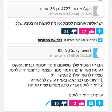
דקולו מנחם_4727, בן 36, אורח
|
02/11/25 23:49
דווח על עצה זו
ישראליות אוהבות לסבול אין מה לעשות זה בטבע שלכן.
21
17
נכתבו
3
תגובות לעצה זו.
לקריאת התגובות
CrazyLover1, בן 92
|
04/11/25 05:06
דווח על עצה זו
הבן זוג הנוכחי שלך משעמם וחסר תכונות גבריות האקס
לעומת זאת ההפך הגמור ממנו עוצמתי כריזמטי יודע לגעת
מצליח לרגש, ישלך 2 אפשרויות:
1.להיות עם גבר שלא באמת עושה לך את זה
2.לחזור לאקס וכן זה סיכון מסויים שאת לוקחת
עדיף לך לחזור לאקס
10
3