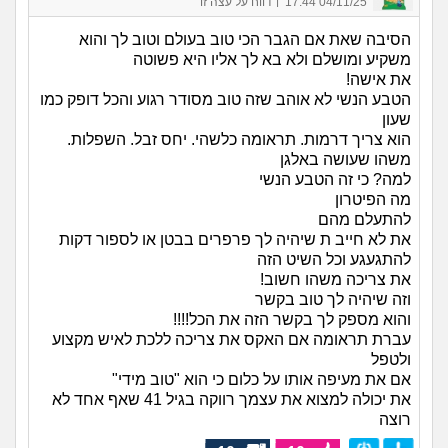
04/11/25 17:44
דווח על עצה זו
הסיבה שאת אם הגבר הכי טוב בעולם וטוב לך והוא
משקיע ומושלם ולא בא לך אליו היא פשוטה
את אישה!
הטבע הנשי לא אוהב שזה טוב מסודר רגוע והכל דופק כמו
שעון
הוא צריך דרמות. תראומה כלשהי. יחס זבל. השפלות.
משהו שעושה באלגן
למה? כי זה הטבע הנשי
מה הפיטרון
להתעלם מהם
את לא חייב ת שיהיה לך פרפרים בבטן או לספור דקות
להתגעגע וכל השיט הזה
את צריכה משהו חשוב!
וזה שיהיה לך טוב בקשר
והוא מספק לך בקשר הזה את הכל!!!!
עברת תראומה אם האקס את צריכה ללכת לאיש מקצוע
ולטפל
אם את מעיפה אותו על כלום כי הוא "טוב מידי"
את יכולה למצוא את עצמך רווקה בגיל 41 שאף אחד לא
רוצה