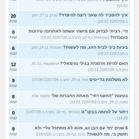
15:53)
איך להסביר לה שאני רוצה להיפרד?
(עידן, בן 27, כתב
20
ב-22/07/26 15:42)
עצות
היי. רציתי לבדוק אם מישהי עשתה לאחרונה טירונות
0
בעובדה?
(אנונימית, בת 18, כתבה ב-22/07/26 15:31)
עצות
בעיות ביני לבית הזוג, מה לעשות?
(אנונימי, בן 24, כתב
6
ב-22/07/26 15:22)
עצות
האם להיות חרמנית בגילי נורמאלי?
(Hayatov, בת 40,
12
כתבה ב-22/07/26 15:11)
עצות
לא משלמת בדייטים
(אלי, בן 29, כתב ב-22/07/26 15:00)
9
עצות
בטעות "התעוררתי" מאחת החברות שלי
(מקווה שלא
8
סוטה, בן 18, כתב ב-22/07/26 14:51)
עצות
ויתור על לוחמה בבקו״ם
(אנונימי, בת 18, כתבה ב-22/07/26
0
14:40)
עצות
6 שנים יחד עם הבן זוג, והוא לא מסתכל עליי ולא
9
חושק בי, מה לעשות?
(כינוי, בת 26, כתבה ב-22/07/26
עצות