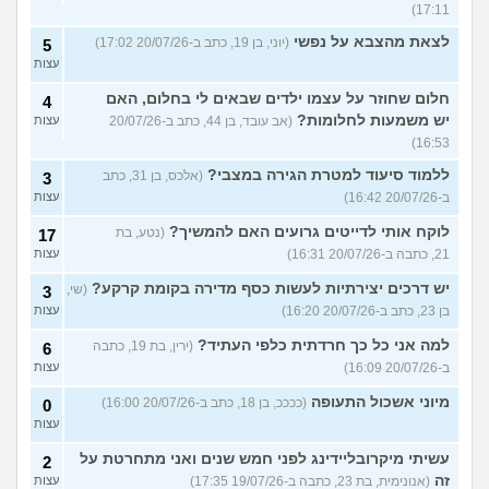
17:11)
לצאת מהצבא על נפשי
(יוני, בן 19, כתב ב-20/07/26 17:02)
5
עצות
חלום שחוזר על עצמו ילדים שבאים לי בחלום, האם
4
יש משמעות לחלומות?
(אב עובד, בן 44, כתב ב-20/07/26
עצות
16:53)
ללמוד סיעוד למטרת הגירה במצבי?
(אלכס, בן 31, כתב
3
ב-20/07/26 16:42)
עצות
לוקח אותי לדייטים גרועים האם להמשיך?
(נטע, בת
17
21, כתבה ב-20/07/26 16:31)
עצות
יש דרכים יצירתיות לעשות כסף מדירה בקומת קרקע?
(שי,
3
בן 23, כתב ב-20/07/26 16:20)
עצות
למה אני כל כך חרדתית כלפי העתיד?
(ירין, בת 19, כתבה
6
ב-20/07/26 16:09)
עצות
מיוני אשכול התעופה
(ככככ, בן 18, כתב ב-20/07/26 16:00)
0
עצות
עשיתי מיקרובליידינג לפני חמש שנים ואני מתחרטת על
2
זה
(אנונימית, בת 23, כתבה ב-19/07/26 17:35)
עצות