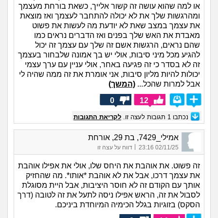
או למה שהוא עושה זה קשור אלייך, כשאת בורחת מעצמך
ומהרגשות שלך את לא יכולה להתחבר לעצמך ואז מוצאת
את עצמך במצב שאת לא יודעת מה לעשות את פשוט
מאבדת את האש שלך בפנים ואז הדברים נראים כמו
שהם נראים, הרגשות אשם זה שלך עם עצמך זה יכול
להגיע מכל מיני סיבות, אולי יש בך אמונה שלבחור בעצמך
זה לא בסדר כי זה פגיעה באחר, אולי עניין עם ערך עצמי
יכולות להיות מליון סיבות, אני אומרת את זה ממה שהיה לי
אבל למרות שהכל...
(המשך)
0
12
נכתבו
1
תגובות לעצה זו.
לקריאת התגובות
אמילי_7429, בת 29, אורחת
|
02/11/25 23:16
דווח על עצה זו
זה פשוט. את אוהבת את היחס שלו, אולי את אפילו אוהבת
את עצמך דרכו, אבל את לא אוהבת *אותו*. מה שהחזיק
אותך עם הקודם זה לא חוסר היציבות, אבל היית מסוגלת
לסבול את זה, הראש אפילו ניסה לתעל את זה לטובה (דרך
הסקס) בזוגיות בגלל הכימיה המיוחדת ביניכם.