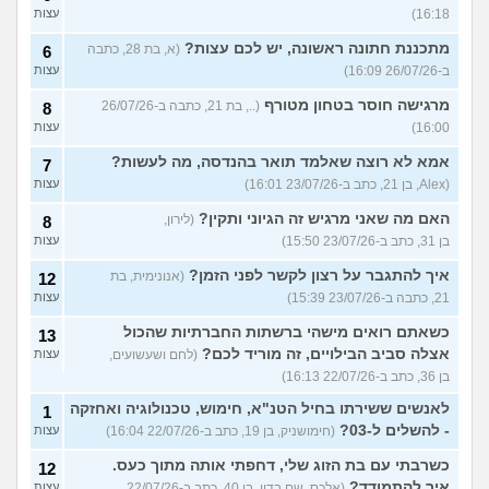
16:18)
עצות
מתכננת חתונה ראשונה, יש לכם עצות?
(א, בת 28, כתבה
6
ב-26/07/26 16:09)
עצות
מרגישה חוסר בטחון מטורף
(.., בת 21, כתבה ב-26/07/26
8
16:00)
עצות
אמא לא רוצה שאלמד תואר בהנדסה, מה לעשות?
7
(Alex, בן 21, כתב ב-23/07/26 16:01)
עצות
האם מה שאני מרגיש זה הגיוני ותקין?
(לירון,
8
בן 31, כתב ב-23/07/26 15:50)
עצות
איך להתגבר על רצון לקשר לפני הזמן?
(אנונימית, בת
12
21, כתבה ב-23/07/26 15:39)
עצות
כשאתם רואים מישהי ברשתות החברתיות שהכול
13
אצלה סביב הבילויים, זה מוריד לכם?
(לחם ושעשועים,
עצות
בן 36, כתב ב-22/07/26 16:13)
לאנשים ששירתו בחיל הטנ"א, חימוש, טכנולוגיה ואחזקה
1
- להשלים ל-03?
(חימושניק, בן 19, כתב ב-22/07/26 16:04)
עצות
כשרבתי עם בת הזוג שלי, דחפתי אותה מתוך כעס.
12
איך להתמודד?
(אלכס, שם בדוי, בן 40, כתב ב-22/07/26
עצות