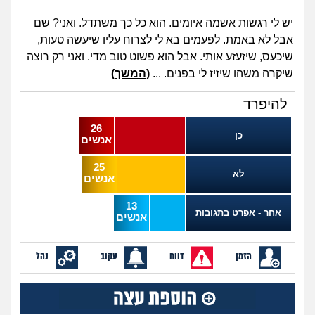
מה שעובר עליי
יש לי רגשות אשמה איומים. הוא כל כך משתדל. ואני? שם
אבל לא באמת. לפעמים בא לי לצרוח עליו שיעשה טעות,
שומרים על הגוף
שיכעס, שיזעזע אותי. אבל הוא פשוט טוב מדי. ואני רק רוצה
שיקרה משהו שיזיז לי בפנים. ...
(המשך)
פיננסי וכלכלה
להיפרד
בין הסדינים
26
כן
אנשים
חיות מחמד
25
לא
אנשים
יוקר המחיה
13
אחר - אפרט בתגובות
אנשים
גאווה
הזמן
דווח
עקוב
נהל