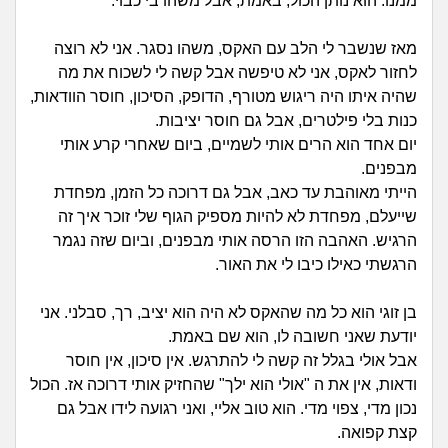
זוגיות
חיפוש שאלות
ממנו. הוא נותן הכול, באמת, אבל משהו בי כבוי.
|
היריון ולידה
מאז שנשבר לי הלב עם האקס, משהו נסגר. אני לא רוצה
הרשמה
התחברות
לחזור לאקס, אני לא טיפשה אבל קשה לי לשכוח את מה
שהיה איתו היה ריגוש מטורף, הדופק, הסיכון, חוסר הוודאות,
הורות ומשפחה
כנות בלי פילטרים, אבל גם חוסר יציבות.
יום אחד הוא הרים אותי לשמיים, ביום שאחרי קרע אותי
מתבגרים
מבפנים.
הייתי מאוהבת עד כאב, אבל גם דרוכה כל הזמן, מפחדת
מהבקו"ם... ועד מתי?!
שייעלם, מפחדת לא להיות מספיק הגוף שלי זוכר איך זה
הרגיש. האהבה הזו הרסה אותי מבפנים, וביום שזה נגמר
לימודים וסטודנטים
הרגשתי כאילו כיבו לי את האור.
עבודה וקריירה
בן זוגי הוא כל מה שהאקס לא היה הוא יציב, רך, סבלני. אני
יודעת שאני חשובה לו, הוא שם באמת.
חברים ואנשים
אבל אולי בגלל זה קשה לי להתרגש. אין סיכון, אין חוסר
ודאות, אין את ה "אולי הוא ילך" שהחזיק אותי דרוכה אז. הכול
בית, שכנים ושותפים
נכון מדי, צפוי מדי. הוא טוב אליי, ואני רגועה לידו אבל גם
קצת קפואה.