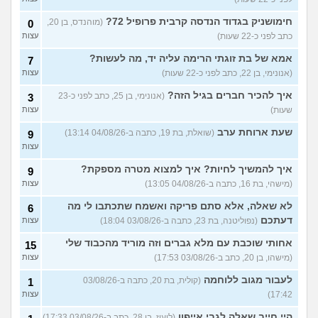
להתחיל עם בנות בים/ הליכה
8
בטיילת או מועדון?
(רואי, בן
עצות
חימושניק בגדוד הנדסה קרבית פרופיל 72?
(מוהנדס, בן 20,
0
26)
כתב לפני כ-22 שעות)
עצות
לוקח אותי לדייטים גרועים
17
אמא של בת זוגתי הרימה עליה יד, מה לעשות?
7
האם להמשיך?
(נטע, בת 21)
עצות
(אנונימי, בן 22, כתב לפני כ-22 שעות)
עצות
עוד שאלות חדשות במדור
איך להכיר חברים בגיל הזה?
(אנונימי, בן 25, כתב לפני כ-23
3
שעות)
עצות
שעת ארוחת ערב
(שואלת, בת 19, כתבה ב-04/08/26 13:14)
9
עצות
איך להמשיך לחיות? איך למצוא מטרה מספקת?
9
(מישהי, בת 16, כתבה ב-04/08/26 13:05)
עצות
לא שאלה, אלא סתם פריקה ואשמח שתכתבו לי מה
6
דעתכם
(נפוליטנה, בת 23, כתבה ב-03/08/26 18:04)
עצות
אחותי שוכבת עם מלא גברים וזה מוריד מהכבוד שלי
15
(מישהו, בן 20, כתב ב-03/08/26 17:53)
עצות
לעבור מגוב ללוחמה
(קולית, בת 20, כתבה ב-03/08/26
1
17:42)
עצות
היי חייב שאלה לגבי אייפון
(ליעוז, בן 28, כתב ב-03/08/26 17:33)