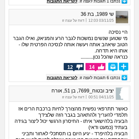
נכתבו
1
תגובות לעצה זו.
לקריאת התגובות
שי 1989, בת 36
|
03/11/25 12:03
דווח על עצה זו
היי נסיכה
מי שטוען שנשים נמשכות לגבר הרע והמניאק, ואילו הגבר
הטוב שיאהב אותה ויעשה אותה לנסיכה הפרטית שלו -
אותו היא תדחה.
כנראה שהכל נכון..........
12
14
נכתבו
6
תגובות לעצה זו.
לקריאת התגובות
יציב ובטוח_7699, בן 51, אורח
|
04/11/25 00:51
דווח על עצה זו
כאשר תתרפאי נפשית מהצורך לחיות ברכבת הרים אז
תלמדי להעריך ולהתאהב בגבר הזה שלצידך
הבעיה בלהישאר איתו - החיסרון הרגשי יכול ליצור בגידה
בעתיד (כמעט ודאי)
הבעיה בלהיפרד - יגיע היום בו תסתכלי לאחור ותביני