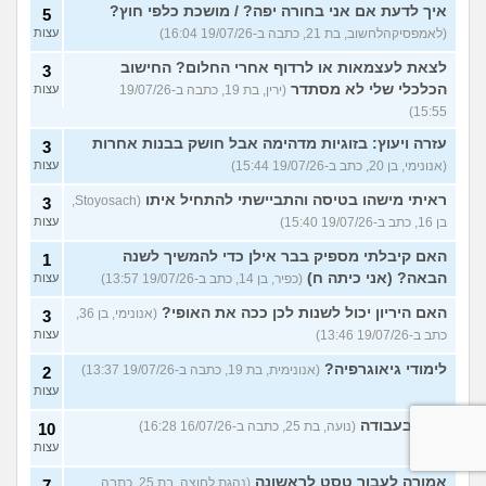
איך לדעת אם אני בחורה יפה? / מושכת כלפי חוץ?
5
(לאמפסיקהלחשוב, בת 21, כתבה ב-19/07/26 16:04)
עצות
לצאת לעצמאות או לרדוף אחרי החלום? החישוב
3
הכלכלי שלי לא מסתדר
(ירין, בת 19, כתבה ב-19/07/26
עצות
15:55)
עזרה ויעוץ: בזוגיות מדהימה אבל חושק בבנות אחרות
3
(אנונימי, בן 20, כתב ב-19/07/26 15:44)
עצות
ראיתי מישהו בטיסה והתביישתי להתחיל איתו
(Stoyosach,
3
בן 16, כתב ב-19/07/26 15:40)
עצות
האם קיבלתי מספיק בבר אילן כדי להמשיך לשנה
1
הבאה? (אני כיתה ח)
(כפיר, בן 14, כתב ב-19/07/26 13:57)
עצות
האם היריון יכול לשנות לכן ככה את האופי?
(אנונימי, בן 36,
3
כתב ב-19/07/26 13:46)
עצות
לימודי גיאוגרפיה?
(אנונימית, בת 19, כתבה ב-19/07/26 13:37)
2
עצות
קושי בעבודה
(נועה, בת 25, כתבה ב-16/07/26 16:28)
10
עצות
אמורה לעבור טסט לראשונה
(נהגת לחוצה, בת 25, כתבה
7