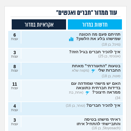
עוד ממדור "חברים ואנשים"
חדשות במדור
אקראיות במדור
תהיתם פעם מה הכוונה
6
שמישהו בלע את הלשון?
עצות
(מיכל, בן 18)
איך להכיר חברים בגיל הזה?
3
(אנונימי, בן 25)
עצות
בטעות "התעוררתי" מאחת
8
החברות שלי
(מקווה שלא
עצות
סוטה, בן 18)
האם יש מישהי שמזדהה עם
11
בדידות חברתית כתוצאה
עצות
ממראה חיצוני?
(אחת, בת
34)
איך להכיר חברים?
(טוהר, בן 16)
4
עצות
ראיתי מישהו בטיסה
3
והתביישתי להתחיל איתו
עצות
(Stoyosach, בן 16)