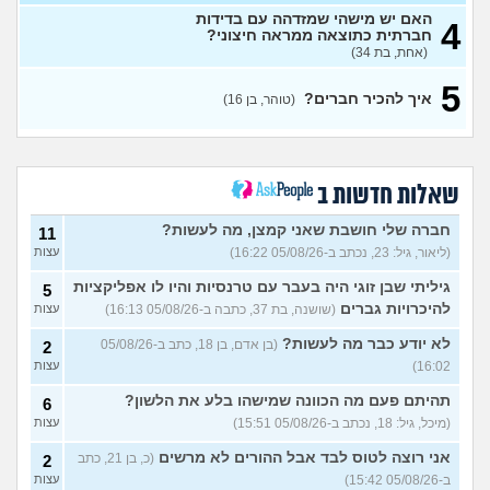
קארט, בן 31)
האם יש מישהי שמזדהה עם בדידות
4
איפה אני ואיפה הם?
7
חברתית כתוצאה ממראה חיצוני?
עצות
(אריאל, בן 26)
(אחת, בת 34)
למצוא קשרים חברתיים
2
5
בתרבות של עדות ומגזרים
איך להכיר חברים?
עצות
(טוהר, בן 16)
(איש עם ניסיון, בן 31)
האם אתם גם ככה מרגישים
5
מאנשים אחרים?
(בדוי,
עצות
בן 27)
שאלות חדשות ב
שאלה לבנות שעברו פרום
1
בחייהן
(ליהיא, בת 18)
חברה שלי חושבת שאני קמצן, מה לעשות?
עצות
11
(ליאור, גיל: 23, נכתב ב-05/08/26 16:22)
עצות
עדיף להיות פשוט לבד או
3
לנסות להפגש עם חברות?
עצות
גיליתי שבן זוגי היה בעבר עם טרנסיות והיו לו אפליקציות
5
(אנונימית, בת 17)
להיכרויות גברים
(שושנה, בת 37, כתבה ב-05/08/26 16:13)
עצות
מפחדת שהקשר שלי ושל
5
חברות שלי ישתנה כשידעו
עצות
לא יודע כבר מה לעשות?
(בן אדם, בן 18, כתב ב-05/08/26
2
שאני נמשכת גם לנשים
16:02)
עצות
(אנונימית, בת 19)
בת עוד מעט 23, אני מרגישה
תהיתם פעם מה הכוונה שמישהו בלע את הלשון?
7
6
שנכשלתי לפעמים
(אנונמית,
עצות
(מיכל, גיל: 18, נכתב ב-05/08/26 15:51)
עצות
בת 22)
אני רוצה לטוס לבד אבל ההורים לא מרשים
(כ, בן 21, כתב
2
למה בנות בממוצע הרבה יותר
12
ב-05/08/26 15:42)
עצות
נחמדות לבנות אחרות מאשר
עצות