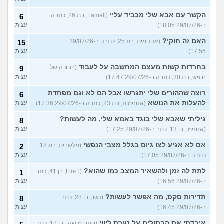
הקשר עם אבא שלי מכביד עליי
(Lamali, בת 26, כתבה
6
ב-29/07/26 18:05)
עצות
האם זה חוקי?
(אנונימית, בת 25, כתבה ב-29/07/26
15
17:56)
עצות
בחרדות קשות מעצם המחשבה על לעבוד
(בחורה של
9
חופש, בת 30, כתבה ב-29/07/26 17:47)
עצות
רוצה שההורים שלי יתגרשו אבל הם לא וגם מפחדת
6
להעלות את הנושא
(אנונימית, בת 23, כתבה ב-29/07/26 17:36)
עצות
גיליתי שאבא שלי בוגד באמא שלי, מה לעשות?
8
(אנונימי, בן 13, כתב ב-29/07/26 17:25)
עצות
אם לא אגיע לצו גיוס בגלל מצבי הנפשי
(מלשבית, בת 18,
2
כתבה ב-29/07/26 17:05)
עצות
לתת לה זמן ולהשאיר המצב כמו שהוא?
(Flo-T, בן 41, כתב
1
ב-29/07/26 16:56)
עצות
תדירות סקס, מה אפשר לעשות?
(נשוי, בן 28, כתב
8
ב-29/07/26 16:45)
עצות
איבדתי את הבתולים על נערת ליווי
(סתם מישהו, בן 17, כתב