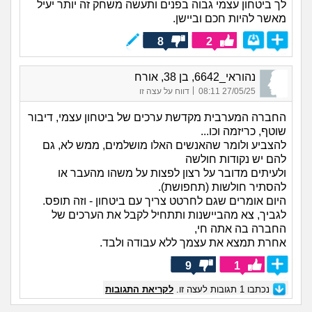
לך ביטחון עצמי גבוה בפנים ותעשה משחק זה יותר יעיל
מאשר להיות חכם וביישן.
8
2
נהוראי_6642, בן 38, אורח
|
27/05/25 08:11
דווח על עצה זו
החברה המערבית מקדשת ערכים של ביטחון עצמי, דיבור
שוטף, כריזמה וכו...
להצביע ולומר שהאנשים האלו מושלמים, ממש לא, גם
להם יש נקודות חולשה
ולעיתים מדובר על רצון לפצות על משהו מהעבר או
להסתיר חולשות (תחפושת).
היום אומרים שגם לחרטט צריך עם ביטחון - וזה תופס.
לגביך, צא מהביישנות ותתחיל לקבל את הערכים של
החברה בה אתה חי,
אחרת תמצא את עצמך ללא עבודה ולבד.
9
1
נכתבו
1
תגובות לעצה זו.
לקריאת התגובות