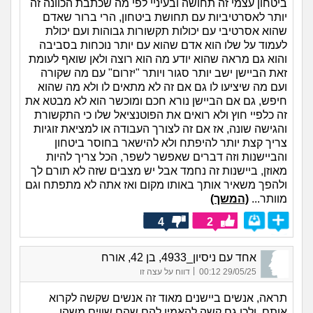
ביטחון עצמי זה תחושה ובעיניי לפי מה שכתבת הכוונה זה
יותר לאסרטיביות עם תחושת ביטחון, הרי ברור שאדם
שהוא אסרטיבי עם יכולות תקשורות גבוהות ועם יכולת
לעמוד על שלו הוא אדם שהוא עם יותר נוכחות בסביבה
והוא גם מראה שהוא יודע מה הוא רוצה ולאן שואף לעומת
זאת הביישן ישב יותר סגור ויותר "יזרום" עם מה שקורה
ועם מה שיציעו לו גם אם זה לא מתאים לו ולא מה שהוא
חיפש, גם אם הביישן נורא חכם ומוכשר הוא לא מבטא את
זה כלפיי חוץ ולא רואים את הפוטנציאל שלו כי התקשורת
והגישה שונה, אז אם זה לצורך העבודה או למציאת זוגיות
צריך קצת יותר להיפתח ולא להישאר בחוסר ביטחון
והביישנות וזה דברים שאפשר לשפר, הכל צריך להיות
מאוזן, ביישנות זה נחמד אבל יש מצבים שזה לא תורם לך
ולהפך משאיר אותך באותו מקום ואז אתה לא מתפתח וגם
מוותר...
(המשך)
4
2
אחד עם ניסיון_4933, בן 42, אורח
|
29/05/25 00:12
דווח על עצה זו
תראה, אנשים ביישנים מאוד זה אנשים שקשה לקרוא
אותם. ולכן גם קשה להאמין להם שהם שווים משהו.