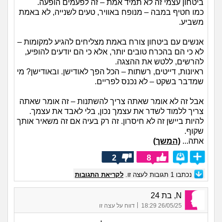
ביטחון עצמי זה לא תמיד אמת – זה לפעמים הופעה.
כמו חטיף במבה – מנופח באוויר, טעים לשנייה, לא באמת
משביע.
אנשים עם ביטחון צורח באמת מצליחים להגיע למקומות –
לא כי הם בהכרח טובים יותר, אלא כי הם יודעים להופיע,
להרשים, ללטש את ההצגה.
ראיונות, דייטים, רשתות – הכל הפך לאודישן. ובאודישן? מי
שמדבר בשקט – לא נכנס לפריים.
אבל זה לא אומר שאתה צריך להשתנות – זה אומר שאתה
צריך ללמוד לשדר את עצמך נכון, בלי לאבד את עצמך.
להיות ביישן זה לא חיסרון. זה רק בעיה אם זה משאיר אותך
שקוף.
אתה...
(המשך)
2
8
נכתבו
1
תגובות לעצה זו.
לקריאת התגובות
N, בת 24
|
26/05/25 18:29
דווח על עצה זו