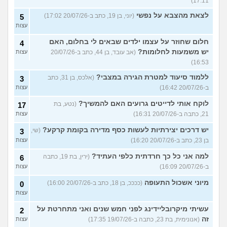
17:11)
לצאת מהצבא על נפשי
(יוני, בן 19, כתב ב-20/07/26 17:02)
5
עצות
חלום שחוזר על עצמו ילדים שבאים לי בחלום, האם
4
יש משמעות לחלומות?
(אב עובד, בן 44, כתב ב-20/07/26
עצות
16:53)
ללמוד סיעוד למטרת הגירה במצבי?
(אלכס, בן 31, כתב
3
ב-20/07/26 16:42)
עצות
לוקח אותי לדייטים גרועים האם להמשיך?
(נטע, בת
17
21, כתבה ב-20/07/26 16:31)
עצות
יש דרכים יצירתיות לעשות כסף מדירה בקומת קרקע?
(שי,
3
בן 23, כתב ב-20/07/26 16:20)
עצות
למה אני כל כך חרדתית כלפי העתיד?
(ירין, בת 19, כתבה
6
ב-20/07/26 16:09)
עצות
מיוני אשכול התעופה
(ככככ, בן 18, כתב ב-20/07/26 16:00)
0
עצות
עשיתי מיקרובליידינג לפני חמש שנים ואני מתחרטת על
2
זה
(אנונימית, בת 23, כתבה ב-19/07/26 17:35)
עצות