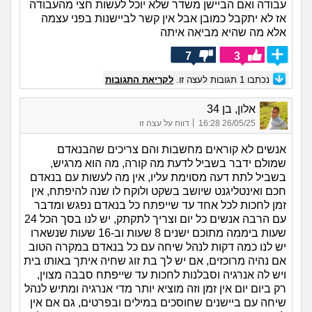
עבודה ואם הביישן משדר שלא יוכל לעשות חצי מהעבודה
אז לא יתקבל כמובן אבל אין קשר לביישנות בפני עצמה
אלא מה שהיא מביאה איתה
7
3
נכתבו
1
תגובות לעצה זו.
לקריאת התגובות
אלון, בן 34
|
26/05/25 16:28
דווח על עצה זו
אנשים לא קוראים מחשבות והם צריכים שהבנאדם
שמולם ידבר בשביל לדעת מה קורה, מה הוא מרגיש,
בשביל לתת דעה מסוימת עליו, אין מה לעשות עם בנאדם
חכם ואינטליגנט שיושב בשקט ולוקח לו שנה להיפתח, אין
זמן לחכות לכל אחד עד שייפתח כל בנאדם נפגש ומדבר
עם הרבה אנשים כל יום וצריך לתקתק, יש לנו בסך הכל 24
שעות ביממה מתוכם ישנים 8 שעות וב-16 שעות שנשארו
יש לנו כמה דקות לנהל שיחה עם כל בנאדם במקרה הטוב
אם נהיה מרוכזים, אם יש לך בת זוג שחיה איתך באותו בית
ויש לה אנרגיה וסבלנות לחכות עד שייפתח סבבה מצוין,
רק ביום יום אין זמן וזה מוציא יותר מדי אנרגיה ומתיש לנהל
שיחה עם ביישנים שחוסכים במילים ובפרטים, גם אם אין