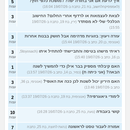
איך לדעת אם אני בחורה יפה? / מושכת כלפי חוץ?
5
(לאמפסיקהלחשוב, בת 21, כתבה ב-19/07/26 16:04)
עצות
לצאת לעצמאות או לרדוף אחרי החלום? החישוב
3
הכלכלי שלי לא מסתדר
(ירין, בת 19, כתבה ב-19/07/26
עצות
15:55)
עזרה ויעוץ: בזוגיות מדהימה אבל חושק בבנות אחרות
3
(אנונימי, בן 20, כתב ב-19/07/26 15:44)
עצות
ראיתי מישהו בטיסה והתביישתי להתחיל איתו
(Stoyosach,
3
בן 16, כתב ב-19/07/26 15:40)
עצות
האם קיבלתי מספיק בבר אילן כדי להמשיך לשנה
1
הבאה? (אני כיתה ח)
(כפיר, בן 14, כתב ב-19/07/26 13:57)
עצות
האם היריון יכול לשנות לכן ככה את האופי?
(אנונימי, בן 36,
3
כתב ב-19/07/26 13:46)
עצות
לימודי גיאוגרפיה?
(אנונימית, בת 19, כתבה ב-19/07/26 13:37)
2
עצות
קושי בעבודה
(נועה, בת 25, כתבה ב-16/07/26 16:28)
10
עצות
אמורה לעבור טסט לראשונה
(נהגת לחוצה, בת 25, כתבה
7