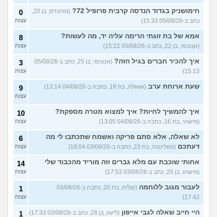
לבנים?
(Itay Daniel Asael, בן
חימושניק בגדוד הנדסה קרבית פרופיל 72?
(מוהנדס, בן 20,
0
23)
כתב ב-05/08/26 15:33)
עצות
איך יש אנשים שישנים עם
5
בגדים?
(נעם, בן 14)
עצות
אמא של בת זוגתי הרימה עליה יד, מה לעשות?
8
(אנונימי, בן 22, כתב ב-05/08/26 15:22)
עצות
האם להרשות לאחרים לקבוע
9
לי מה ללבוש?
(סיון, בת
עצות
איך להכיר חברים בגיל הזה?
(אנונימי, בן 25, כתב ב-05/08/26
3
24)
15:13)
עצות
ספרים בעברית בקובץ PDF
4
בחינם?
(Rin, בת 19)
שעת ארוחת ערב
עצות
(שואלת, בת 19, כתבה ב-04/08/26 13:14)
9
עצות
עוד שאלות חדשות במדור
איך להמשיך לחיות? איך למצוא מטרה מספקת?
10
(מישהי, בת 16, כתבה ב-04/08/26 13:05)
עצות
לא שאלה, אלא סתם פריקה ואשמח שתכתבו לי מה
6
דעתכם
(נפוליטנה, בת 23, כתבה ב-03/08/26 18:04)
עצות
אחותי שוכבת עם מלא גברים וזה מוריד מהכבוד שלי
14
(מישהו, בן 20, כתב ב-03/08/26 17:53)
עצות
לעבור מגוב ללוחמה
(קולית, בת 20, כתבה ב-03/08/26
1
17:42)
עצות
היי חייב שאלה לגבי אייפון
(ליעוז, בן 28, כתב ב-03/08/26 17:33)
1