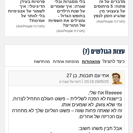
מדברים על זה
בלי מסגרות ובלי
פרטיות בעידן
פתוח: 5 מיתוסים
שגרה: איך שומרים
הדיגיטלי: איך
על צעצועי מין
על שנת הילדים
לשמור על אנונימיות
שהגיע הזמן לנפץ
בחופש הגדול -
בלי לוותר על
ומצילים את השפיות
אמינות?
(מערכת AskPeople)
של ההורים?
(מערכת AskPeople)
(מערכת AskPeople)
עצות הגולשים (
7
)
כיצד להציג?
מהאהודות
מהפחות אהודות
מהחדשות
אחי עם תובנות, בן 27
|
28/05/25 03:19
דווח על עצה זו
Reeeee אח שלי,
ביישנות לא הפכה לשלילית – פשוט העולם התחיל לצרוח,
ומי שלא צועק, לא שומעים אותו.
זה לא שאתה פחות שווה – פשוט הווליום שלך לא מתחרה
עם הכריזה של אחרים.
אבל תבין משהו חשוב: