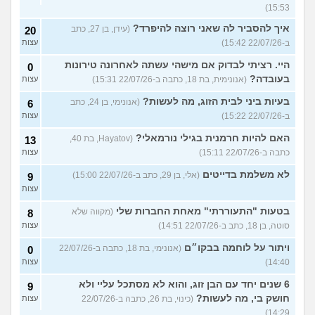
15:53)
איך להסביר לה שאני רוצה להיפרד?
(עידן, בן 27, כתב
20
ב-22/07/26 15:42)
עצות
היי. רציתי לבדוק אם מישהי עשתה לאחרונה טירונות
0
בעובדה?
(אנונימית, בת 18, כתבה ב-22/07/26 15:31)
עצות
בעיות ביני לבית הזוג, מה לעשות?
(אנונימי, בן 24, כתב
6
ב-22/07/26 15:22)
עצות
האם להיות חרמנית בגילי נורמאלי?
(Hayatov, בת 40,
13
כתבה ב-22/07/26 15:11)
עצות
לא משלמת בדייטים
(אלי, בן 29, כתב ב-22/07/26 15:00)
9
עצות
בטעות "התעוררתי" מאחת החברות שלי
(מקווה שלא
8
סוטה, בן 18, כתב ב-22/07/26 14:51)
עצות
ויתור על לוחמה בבקו״ם
(אנונימי, בת 18, כתבה ב-22/07/26
0
14:40)
עצות
6 שנים יחד עם הבן זוג, והוא לא מסתכל עליי ולא
9
חושק בי, מה לעשות?
(כינוי, בת 26, כתבה ב-22/07/26
עצות
14:29)