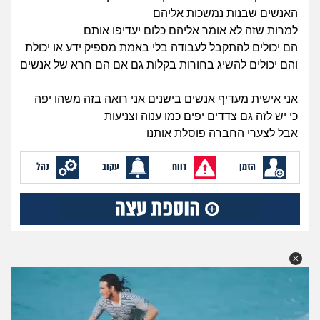
זוגיות
חיפוש שאלות
האנשים שבנות נמשכות אליהם
למרות שזה לא אומר אליהם כלום יעדיפו אותם
|
היריון ולידה
הרשמה
התחברות
הם יכולים להתקבל לעבודה בלי באמת מספיק ידע או יכולת
והם יכולים להשיג בחורות בקלות גם אם הם חרא של אנשים
הורות ומשפחה
אני אישית מעדיף אנשים בישנים אני רואה בזה משהו יפה
מתבגרים
כי יש לזה גם צדדים יפים כמו ענוה וצניעות
אבל לצערי החברה פוסלת אותנו
מהבקו"ם... ועד מתי?!
הזמן
דווח
עקוב
נהל
לימודים וסטודנטים
עבודה וקריירה
חברים ואנשים
בית, שכנים ושותפים