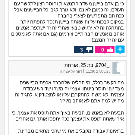
כי בן אדם ביישן משדר התנשאות וחוסר רצון לתקשר עם
העולם. זה כמובן לא נכון ולא גורף לגבי כל הביישנים אבל
ככה הם מתפרשים לצערי בחברה.
במקום לבכות על זה שאתה ביישן תנסה להפתח יותר.
בהתחלה זה לא ירגיש טבעי ואחרי זה זה ישתפר. אנשים
אוהבים אנשים חברותיים וזורמים (גם אם אתה לא מסכים
עם זה זה המצב)
3
0
._9704, בת 25, אורחת
|
27/05/25 11:36
דווח על עצה זו
מה הקשר בכלל, מי החליט שלחברה אכפת מביישנים
מצד שני חוסר ביטחון עצמי זה משהו שדורש עבודה
עצמית, לא משהו להתקרבן עליו או להצטדק או להגיד זה
מה יש למה אתם לא אוהבים???
הבעיה לא באנשים, הבעיה באיך אתה תופס את עצמך. כי
איך שאתה תופס את עצמך ככה יתפסו אותך גם אחרים
בראיונות עבודה מקבלים את מי שהכי מתאים מבחינת