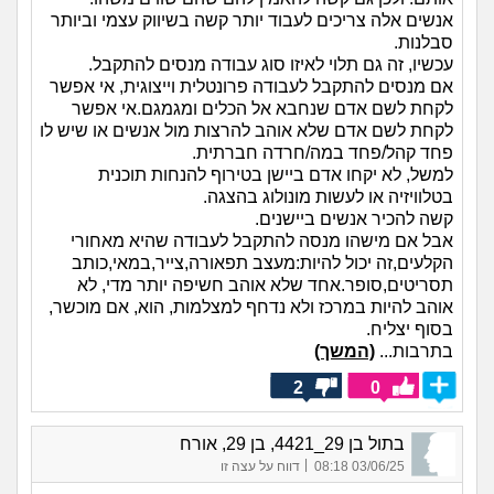
אנשים אלה צריכים לעבוד יותר קשה בשיווק עצמי וביותר
סבלנות.
עכשיו, זה גם תלוי לאיזו סוג עבודה מנסים להתקבל.
אם מנסים להתקבל לעבודה פרונטלית וייצוגית, אי אפשר
לקחת לשם אדם שנחבא אל הכלים ומגמגם.אי אפשר
לקחת לשם אדם שלא אוהב להרצות מול אנשים או שיש לו
פחד קהל/פחד במה/חרדה חברתית.
למשל, לא יקחו אדם ביישן בטירוף להנחות תוכנית
בטלוויזיה או לעשות מונולוג בהצגה.
קשה להכיר אנשים ביישנים.
אבל אם מישהו מנסה להתקבל לעבודה שהיא מאחורי
הקלעים,זה יכול להיות:מעצב תפאורה,צייר,במאי,כותב
תסריטים,סופר.אחד שלא אוהב חשיפה יותר מדי, לא
אוהב להיות במרכז ולא נדחף למצלמות, הוא, אם מוכשר,
בסוף יצליח.
בתרבות...
(המשך)
2
0
בתול בן 29_4421, בן 29, אורח
|
03/06/25 08:18
דווח על עצה זו