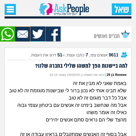
עמוד הבית
שאל שאלה
חברים ואנשים
שאלות חדשות
51
7
9611
אנשים צפו,
כתבו עצות, ו-
דרגו את העצות.
שאלות שעוררו עניין
למה ביישנות הפך למשהו שלילי בחברה שלנו?
עצות חדשות
Reeeee בן 29
|
כתב את השאלה ב-26/05/25 בשעה 16:15
באמת שאני לא מבין את זה
מה קורה כאן?
שלא תבינו אותי לא נכון ברור לי שבישנות מוגזמת זה לא טוב
אבל כל דבר מוגזם זה לא טוב
מתחם הטיפים
אבל מה שנחשב בימינו זה אנשים עם ביטחון עצמי גבוה
כאילו זה אומר משהו
מדורים
מהצד שלי הם נראים סתם אנשים יהירים
אבל בסוף זה האנשים שמתקבלים בראיון עבודה או זה